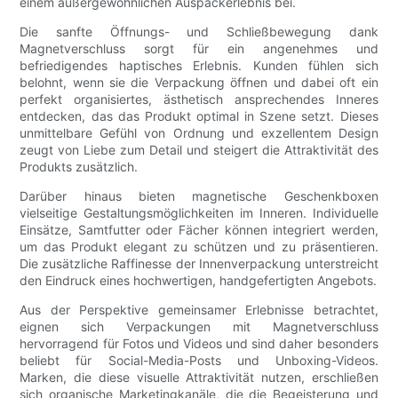
einem außergewöhnlichen Auspackerlebnis bei.
Die sanfte Öffnungs- und Schließbewegung dank
Magnetverschluss sorgt für ein angenehmes und
befriedigendes haptisches Erlebnis. Kunden fühlen sich
belohnt, wenn sie die Verpackung öffnen und dabei oft ein
perfekt organisiertes, ästhetisch ansprechendes Inneres
entdecken, das das Produkt optimal in Szene setzt. Dieses
unmittelbare Gefühl von Ordnung und exzellentem Design
zeugt von Liebe zum Detail und steigert die Attraktivität des
Produkts zusätzlich.
Darüber hinaus bieten magnetische Geschenkboxen
vielseitige Gestaltungsmöglichkeiten im Inneren. Individuelle
Einsätze, Samtfutter oder Fächer können integriert werden,
um das Produkt elegant zu schützen und zu präsentieren.
Die zusätzliche Raffinesse der Innenverpackung unterstreicht
den Eindruck eines hochwertigen, handgefertigten Angebots.
Aus der Perspektive gemeinsamer Erlebnisse betrachtet,
eignen sich Verpackungen mit Magnetverschluss
hervorragend für Fotos und Videos und sind daher besonders
beliebt für Social-Media-Posts und Unboxing-Videos.
Marken, die diese visuelle Attraktivität nutzen, erschließen
sich organische Marketingkanäle, die die Begeisterung und