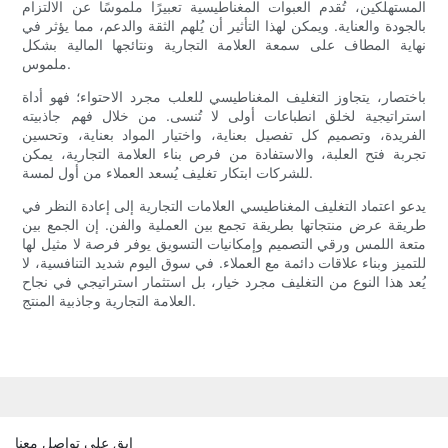
المستهلكين، تُقدم العبوات المغناطيسية تعبيرًا ملموسًا عن الالتزام
بالجودة والعناية. ويمكن لهذا التأثير أن يُلهم الثقة والدعم، مما يؤثر في
نهاية المطاف على سمعة العلامة التجارية ونتائجها المالية بشكل
ملموس.
باختصار، يتجاوز التغليف المغناطيسي للعلب مجرد الاحتواء؛ فهو أداة
استراتيجية لخلق انطباعات أولى لا تُنسى. من خلال فهم جاذبيته
الفريدة، وتصميم كل تفصيل بعناية، واختيار المواد بعناية، وتحسين
تجربة فتح العلبة، والاستفادة من فرص بناء العلامة التجارية، يمكن
للشركات ابتكار تغليف يُسعد العملاء من أول لمسة.
يدعو اعتماد التغليف المغناطيسي العلامات التجارية إلى إعادة النظر في
طريقة عرض منتجاتها بطريقة تجمع بين العملية والفن. إن الجمع بين
متعة اللمس ورقي التصميم وإمكانيات التسويق يوفر فرصة لا مثيل لها
للتميز وبناء علاقات دائمة مع العملاء. في سوق اليوم شديد التنافسية، لا
يُعد هذا النوع من التغليف مجرد خيار، بل استثمار استراتيجي في نجاح
العلامة التجارية وجاذبية المنتج.
ابق على تواصل معنا