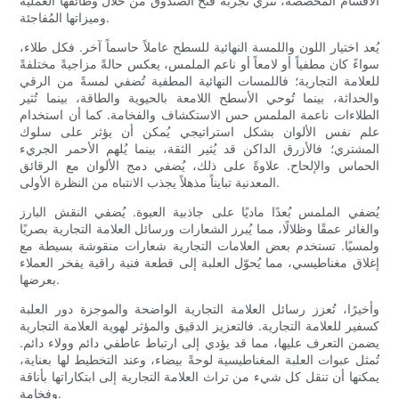
الأقسام المُخصصة، تُثري تجربة فتح الصندوق من خلال وظائفها العملية
وميزاتها المُفاجئة.
يُعد اختيار اللون واللمسة النهائية للسطح عاملاً حاسماً آخر. فكل طلاء،
سواءً كان مطفياً أو لامعاً أو ناعم الملمس، يعكس حالةً مزاجيةً مختلفةً
للعلامة التجارية؛ فاللمسات النهائية المطفية تُضفي لمسةً من الرقي
والحداثة، بينما تُوحي الأسطح اللامعة بالحيوية والطاقة، بينما تُثير
الطلاءات ناعمة الملمس حس الاستكشاف والفخامة. كما أن استخدام
علم نفس الألوان بشكل استراتيجي يُمكن أن يؤثر على سلوك
المشتري؛ فالأزرق الداكن قد يُثير الثقة، بينما يُلهم الأحمر الجريء
الحماس والإلحاح. علاوةً على ذلك، يُضفي دمج الألوان مع الرقائق
المعدنية تبايناً مذهلاً يجذب الانتباه من النظرة الأولى.
يُضفي الملمس بُعدًا ماديًا على جاذبية العبوة. يُضفي النقش البارز
والغائر عمقًا وظلالًا، مما يُبرز الشعارات ورسائل العلامة التجارية بصريًا
ولمسيًا. تستخدم بعض العلامات التجارية شعارات منقوشة بسيطة مع
إغلاق مغناطيسي، مما يُحوّل العلبة إلى قطعة فنية راقية يفخر العملاء
بعرضها.
وأخيرًا، تُعزز رسائل العلامة التجارية الواضحة والموجزة دور العلبة
كسفير للعلامة التجارية. فالتعزيز الدقيق والمؤثر لهوية العلامة التجارية
يضمن التعرف عليها، مما قد يؤدي إلى ارتباط عاطفي دائم وولاء دائم.
تُمثل عبوات العلبة المغناطيسية لوحةً بيضاء، وعند التخطيط لها بعناية،
يمكنها أن تنقل كل شيء من تراث العلامة التجارية إلى ابتكاراتها بأناقة
وفخامة.