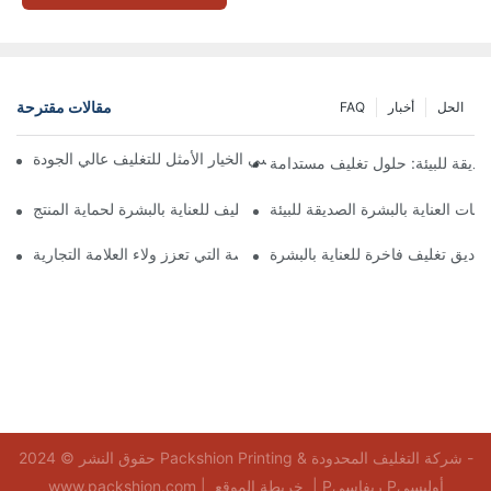
مقالات مقترحة
الحل
أخبار
FAQ
 تُعدّ الصناديق ذات الإغلاق المغناطيسي الخيار الأمثل للتغليف عالي الجودة
صديقة للبيئة: حلول تغليف مستدامة
جات العناية بالبشرة الصديقة للبيئة
كيفية اختيار أفضل صندوق تغليف للعناية بالبشرة لحماية المنتج
ناديق تغليف فاخرة للعناية بالبشرة
 صناديق تغليف العناية بالبشرة المخصصة التي تعزز ولاء العلامة التجارية
حقوق النشر © 2024 Packshion Printing & شركة التغليف المحدودة -
Pريفاسي Pأوليسي
|
خريطة الموقع
www.packshion.com |