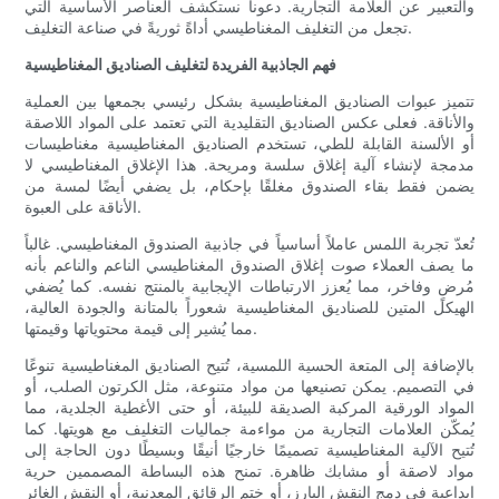
والتعبير عن العلامة التجارية. دعونا نستكشف العناصر الأساسية التي
تجعل من التغليف المغناطيسي أداةً ثوريةً في صناعة التغليف.
فهم الجاذبية الفريدة لتغليف الصناديق المغناطيسية
تتميز عبوات الصناديق المغناطيسية بشكل رئيسي بجمعها بين العملية
والأناقة. فعلى عكس الصناديق التقليدية التي تعتمد على المواد اللاصقة
أو الألسنة القابلة للطي، تستخدم الصناديق المغناطيسية مغناطيسات
مدمجة لإنشاء آلية إغلاق سلسة ومريحة. هذا الإغلاق المغناطيسي لا
يضمن فقط بقاء الصندوق مغلقًا بإحكام، بل يضفي أيضًا لمسة من
الأناقة على العبوة.
تُعدّ تجربة اللمس عاملاً أساسياً في جاذبية الصندوق المغناطيسي. غالباً
ما يصف العملاء صوت إغلاق الصندوق المغناطيسي الناعم والناعم بأنه
مُرضٍ وفاخر، مما يُعزز الارتباطات الإيجابية بالمنتج نفسه. كما يُضفي
الهيكل المتين للصناديق المغناطيسية شعوراً بالمتانة والجودة العالية،
مما يُشير إلى قيمة محتوياتها وقيمتها.
بالإضافة إلى المتعة الحسية اللمسية، تُتيح الصناديق المغناطيسية تنوعًا
في التصميم. يمكن تصنيعها من مواد متنوعة، مثل الكرتون الصلب، أو
المواد الورقية المركبة الصديقة للبيئة، أو حتى الأغطية الجلدية، مما
يُمكّن العلامات التجارية من مواءمة جماليات التغليف مع هويتها. كما
تُتيح الآلية المغناطيسية تصميمًا خارجيًا أنيقًا وبسيطًا دون الحاجة إلى
مواد لاصقة أو مشابك ظاهرة. تمنح هذه البساطة المصممين حرية
إبداعية في دمج النقش البارز، أو ختم الرقائق المعدنية، أو النقش الغائر