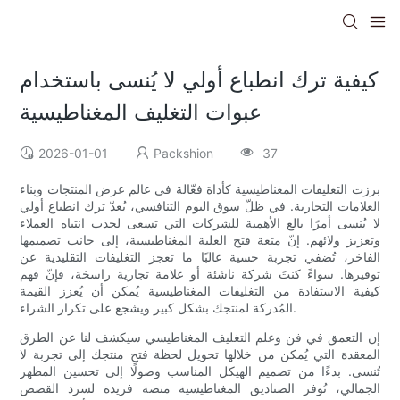
كيفية ترك انطباع أولي لا يُنسى باستخدام
عبوات التغليف المغناطيسية
2026-01-01
Packshion
37
برزت التغليفات المغناطيسية كأداة فعّالة في عالم عرض المنتجات وبناء
العلامات التجارية. في ظلّ سوق اليوم التنافسي، يُعدّ ترك انطباع أولي
لا يُنسى أمرًا بالغ الأهمية للشركات التي تسعى لجذب انتباه العملاء
وتعزيز ولائهم. إنّ متعة فتح العلبة المغناطيسية، إلى جانب تصميمها
الفاخر، تُضفي تجربة حسية غالبًا ما تعجز التغليفات التقليدية عن
توفيرها. سواءً كنتَ شركة ناشئة أو علامة تجارية راسخة، فإنّ فهم
كيفية الاستفادة من التغليفات المغناطيسية يُمكن أن يُعزز القيمة
المُدركة لمنتجك بشكل كبير ويشجع على تكرار الشراء.
إن التعمق في فن وعلم التغليف المغناطيسي سيكشف لنا عن الطرق
المعقدة التي يُمكن من خلالها تحويل لحظة فتح منتجك إلى تجربة لا
تُنسى. بدءًا من تصميم الهيكل المناسب وصولًا إلى تحسين المظهر
الجمالي، تُوفر الصناديق المغناطيسية منصة فريدة لسرد القصص