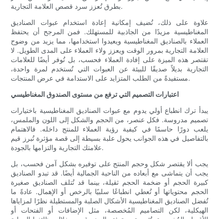
بطرق تُعزز سرد قصص العلامة التجارية.
علاوة على ذلك، تُضيف إمكانية إعادة استخدام عبوات الصناديق
المغناطيسية مزيدًا من الجاذبية للمستهلك. فمن المرجح أن يحتفظ
العملاء بالصناديق المغناطيسية ويعيدوا استخدامها، مما يزيد من وضوح
العلامة التجارية بمرور الوقت ويعزز ولاء العملاء على المدى الطويل. لا
تقتصر هذه الميزة على إفادة العملاء فحسب، بل تُوفر أيضًا للعلامات
التجارية بديلاً صديقًا للبيئة عن العبوات التي تُستخدم لمرة واحدة،
مستفيدةً من الطلب المتزايد على الاستدامة في عرض المنتجات.
اعتبارات التصميم التي ترفع من مستوى الصندوق المغناطيسي
يبدأ ترك انطباع أولي يدوم مع عبوات الصناديق المغناطيسية باختيارات
تصميم مدروسة. فكل عنصر، من الحجم والشكل إلى اللون والملمس،
يلعب دورًا حاسمًا في كيفية رؤية العملاء للمنتج داخله. فالاهتمام
بالتفاصيل في هذه الجوانب يحول علبة بسيطة إلى قصة مؤثرة تُبرز قيم
علامتك التجارية والتزامها بالجودة.
يجب ألا يقتصر شكل وحجم المنتج على توفيره بشكل آمن فحسب، بل
يجب أن يتماشى مع أبعاده من الناحية الجمالية أيضًا. قد تبدو الصناديق
كبيرة الحجم أو ضخمة الحجم ثقيلة، بينما قد تُتلف الصناديق صغيرة
الحجم محتوياتها أو تُعطي انطباعًا سلبيًا بالرخص أو الإهمال. عادةً ما
تُفضل الصناديق المغناطيسية الأشكال الصلبة والمستطيلة نظرًا لمزاياها
الهيكلية، لكن التصاميم المُخصصة، مثل الإضافات أو الفتحات أو