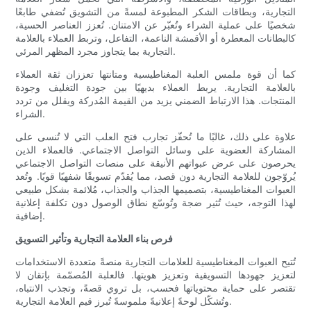
التجارية، وبطاقات الشكر المطبوعة لمسةً من التشويق تُضفي طابعًا
شخصيًا على عملية الشراء وتُعبّر عن الامتنان. تُعزز العناصر الحسية،
كالبطانات المعطرة أو الأقمشة الناعمة، التفاعل، وتربط العملاء بالعلامة
التجارية بما يتجاوز مجرد المظهر المرئي.
كما أن قوة ملمس العلبة المغناطيسية ومتانتها تعززان ثقة العملاء
بالعلامة التجارية. يربط العملاء بديهيًا بين جودة التغليف وجودة
المنتجات. هذا الارتباط الضمني يزيد من القيمة المُدركة ويقلل من تردد
الشراء.
علاوة على ذلك، غالبًا ما تُحفّز تجارب فتح العلب التي لا تُنسى على
المشاركة العضوية على وسائل التواصل الاجتماعي. فالعملاء الذين
يحرصون على عرض عبواتهم الأنيقة على منصات التواصل الاجتماعي
يُروّجون للعلامة التجارية دون قصد، مما يُقدّم تسويقًا شفهيًا قويًا. وتُعد
العبوات المغناطيسية، بتصميمها الجذاب والجذاب، مُلائمة بشكل طبيعي
لهذا التوجه، حيث تُثير ضجة وتُوسّع نطاق الوصول دون تكلفة إعلانية
إضافية.
فرص بناء العلامة التجارية وتأثير التسويق
تُتيح العبوات المغناطيسية للعلامات التجارية منصةً متعددة الاستخدامات
لتعزيز جهودها التسويقية وتعزيز هويتها. فالعلبة المُصمّمة بإتقان لا
تقتصر على حماية محتوياتها فحسب، بل تروي قصةً، وتجذب الانتباه،
وتُشكّل لوحةً إعلانيةً ملموسةً تُبرز قيم العلامة التجارية.