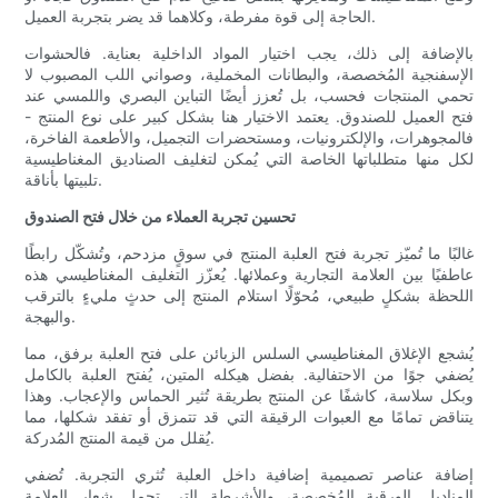
الحاجة إلى قوة مفرطة، وكلاهما قد يضر بتجربة العميل.
بالإضافة إلى ذلك، يجب اختيار المواد الداخلية بعناية. فالحشوات
الإسفنجية المُخصصة، والبطانات المخملية، وصواني اللب المصبوب لا
تحمي المنتجات فحسب، بل تُعزز أيضًا التباين البصري واللمسي عند
فتح العميل للصندوق. يعتمد الاختيار هنا بشكل كبير على نوع المنتج -
فالمجوهرات، والإلكترونيات، ومستحضرات التجميل، والأطعمة الفاخرة،
لكل منها متطلباتها الخاصة التي يُمكن لتغليف الصناديق المغناطيسية
تلبيتها بأناقة.
تحسين تجربة العملاء من خلال فتح الصندوق
غالبًا ما تُميّز تجربة فتح العلبة المنتج في سوقٍ مزدحم، وتُشكّل رابطًا
عاطفيًا بين العلامة التجارية وعملائها. يُعزّز التغليف المغناطيسي هذه
اللحظة بشكلٍ طبيعي، مُحوّلًا استلام المنتج إلى حدثٍ مليءٍ بالترقب
والبهجة.
يُشجع الإغلاق المغناطيسي السلس الزبائن على فتح العلبة برفق، مما
يُضفي جوًا من الاحتفالية. بفضل هيكله المتين، يُفتح العلبة بالكامل
وبكل سلاسة، كاشفًا عن المنتج بطريقة تُثير الحماس والإعجاب. وهذا
يتناقض تمامًا مع العبوات الرقيقة التي قد تتمزق أو تفقد شكلها، مما
يُقلل من قيمة المنتج المُدركة.
إضافة عناصر تصميمية إضافية داخل العلبة تُثري التجربة. تُضفي
المناديل الورقية المُخصصة، والأشرطة التي تحمل شعار العلامة