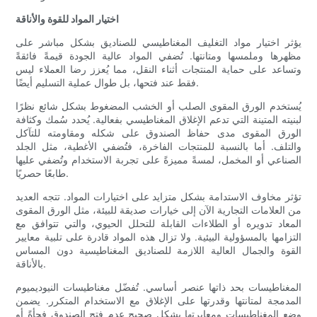
اختيار المواد للقوة والأناقة
يؤثر اختيار مواد التغليف المغناطيسي للصناديق بشكل مباشر على
مظهرها وملمسها ومتانتها. تُضفي المواد عالية الجودة قيمةً فائقةً
وتساعد على حماية المنتجات أثناء النقل، مما يُعزز رضا العملاء ليس
فقط عند فتحها، بل طوال عملية التسليم أيضًا.
يُستخدم الورق المقوى الصلب أو الخشب المضغوط بشكل شائع نظرًا
لبنيته المتينة التي تدعم الإغلاق المغناطيسي بفعالية. يُحدد سُمك وكثافة
الورق المقوى مدى حفاظ الصندوق على شكله ومقاومته للتآكل
والتلف. أما بالنسبة للمنتجات الفاخرة، فتُضفي الأغطية، مثل الجلد
الصناعي أو المخمل، لمسةً مميزةً على تجربة الاستخدام وتُضفي عليها
طابعًا حصريًا.
تؤثر مخاوف الاستدامة بشكل متزايد على اختيارات المواد. تتجه العديد
من العلامات التجارية الآن إلى خيارات صديقة للبيئة، مثل الورق المقوى
المعاد تدويره أو الطلاءات القابلة للتحلل الحيوي، والتي تتوافق مع
التزامها بالمسؤولية البيئية. ولا تزال هذه المواد قادرة على تلبية معايير
القوة والجمال العالية اللازمة للصناديق المغناطيسية دون المساس
بالأناقة.
المغناطيسات بحد ذاتها عنصر أساسي. تُفضّل مغناطيسات النيوديميوم
المدمجة لمتانتها وقدرتها على الإغلاق مع الاستخدام المتكرر. يضمن
وضع المغناطيسات ومعايرتها بشكل صحيح عدم فتح الصندوق فجأةً أو