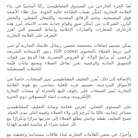
يُعدّ الجزء الخارجي من الصندوق المغناطيسيّ ركنًا أساسيًا في بناء
العلامة التجارية. تُمكّن تقنيات الطباعة عالية الجودة، مثل طلاء الأشعة
فوق البنفسجية، وختم الرقائق المعدنية، واللمعان النقطي، والنقش
البارز، الشركات من ابتكار صورٍ وقوامٍ جذابة تجذب الانتباه. تُبرز هذه
الزخارف الشعارات والعبارات الإعلانية وأنماط التصميم التي تُعزز
التعرف على العلامة التجارية.
يمكن تصميم إضافات مخصصة تتضمن رسائل علامتك التجارية أو حتى
رموز الاستجابة السريعة (QR codes) التي تربط العملاء بالمحتوى
الرقمي، أو برامج الولاء، أو العروض الحصرية. هذا الدمج بين قنوات
التسويق المادية والرقمية يعزز تفاعل العملاء ويجمع بيانات قيّمة
للحملات المستقبلية.
بالإضافة إلى ذلك، يُعزز التغليف المغناطيسي تميز المنتجات، خاصةً في
الأسواق المزدحمة. تصميم فريد للعلبة يتماشى مع هوية العلامة
التجارية يُميز المنتجات على رفوف البيع بالتجزئة أو منصات التجارة
الإلكترونية، ويجذب انتباه المتسوقين ذوي الخبرة.
على المستوى العملي، تُغرس فخامة ومتانة التغليف المغناطيسي
مشاعر إيجابية، غالبًا ما تُترجم إلى ولاء العملاء وقيمة أعلى مدى الحياة.
يُصبح التغليف نقطة تواصل يتطلع العملاء إلى تجربتها مرارًا وتكرارًا مع
كل عملية شراء أو مناسبة لتقديم الهدايا.
وأخيرًا، في سعي العلامات التجارية لبناء علاقات مستدامة وحقيقية مع