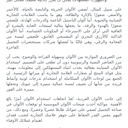
على سبيل المثال، تُضفي الألوان الجريئة والنابضة بالحياة، كالأحمر
والأصفر، شعورًا بالإثارة والطاقة، وهو ما يناسب العلامات التجارية
الشبابية والحيوية. أما ألوان الباستيل الناعمة والدرجات الهادئة، فتُضفي
شعورًا بالهدوء والرقة، ما يجعلها مثالية لمنتجات العناية بالبشرة أو
العافية التي تُركز على الاسترخاء أو المكونات الحساسة. أما الألوان
الداكنة كالأزرق البحري أو البنفسجي الغامق، فتُضفي لمسة من
الفخامة والرقي، وهي غالبًا ما تُفضلها شركات مستحضرات التجميل
الفاخرة.
من الضروري الموازنة بين الألوان وسهولة القراءة والوضوح. يجب أن
تبرز العناصر النصية والرسومية دون أن تطغى على التصميم. استخدام
الألوان المتباينة بفعالية يجذب انتباه المستهلكين إلى معلومات مهمة،
مثل فوائد المنتج أو شعارات العلامة التجارية أو ميزاتها الرئيسية. إن
الجمع بين لوحات الألوان المتكاملة أو استخدام تدرجات لونية وأنماط
فريدة من شأنها أن تضيف لمسة جمالية مميزة إلى عبوتك وتجعلها
مميزة على الفور.
إلى جانب الألوان الفردية، تُعدّ اتجاهات استخدام الألوان أمرًا بالغ
الأهمية. مواكبة أحدث صيحات الألوان الموسمية أو توقعات الألوان في
صناعة التجميل تُضفي على عبواتك طابعًا عصريًا وعصريًا. ومع ذلك، من
المهم بنفس القدر الحفاظ على جوهر علامتك التجارية لتجنب فقدان
اهتمام عملائك الأوفياء.