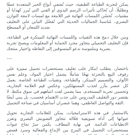
يمكن لتجربة الطباعة الطبقية، حيث تُضفي أنواع الحبر المتعددة عمقًا
وتظليلًا، أن تُحاكي تأثيرات الرسم اليدوي أو الفني التي تُبرز كهدايا أو
مقتنيات. تُحسّن اللمسات النهائية غير اللامعة مع لمسات لامعة التوازن
البصري، مُناسبةً الجماليات الحديثة التي تُفضّل التباين على التغليف
شديد اللمعان أو المسطح.
ومن خلال دمج هذه التقنيات واللمسات النهائية المبتكرة في الطباعة،
فإن التغليف التجميلي يتجاوز مجرد الحماية أو المعلومات ويصبح تجربة
بصرية وملموسة تدعو المتسوقين إلى التقاطه واختيار منتجك.
---
باختصار، يتطلب ابتكار علب تغليف مستحضرات تجميل مميزة على
رفوف البيع بالتجزئة نهجًا شاملًا يشمل اختيار المواد، وعلم نفس
الألوان، والتصميم المبتكر، والطباعة، وتقنيات الطباعة الخاصة. يعمل
كل عنصر بتآزر لجذب المستهلكين، وعكس قيم العلامة التجارية،
وتحسين تجربة المستخدم، مما يضمن لفت انتباههم في سوق مكتظ. لا
يقتصر دور التغليف المدروس على جذب الاهتمام فحسب، بل يبني أيضًا
الثقة والتواصل العاطفي، وهما عنصران أساسيان في صناعة التجميل.
بالاستثمار في هذه الاستراتيجيات، يمكن للعلامات التجارية تحويل
عبواتها إلى أداة تسويقية فعّالة تتجاوز التشويش البصري وتعزز
الانطباعات الدائمة. في نهاية المطاف، يكمن سرّ نجاح عبوات
مستحضرات التجميل في المزج بين الإبداع والفعالية وسرد قصص