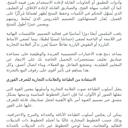
وأدوات التطبيق أو الحاويات القابلة لإعادة الاستخدام يعزز قيمة المنتج.
كما أن العلب سهلة الفتح، والصناديق القابلة لإعادة الإغلاق، أو التغليف
الذي يُسهّل التحكم في الكميات وحفظ المنتج يُظهر اهتمامًا مُركّزًا على
العميل. يُقدّر المستهلكون التصميم المُدروس الذي يُبسّط روتينهم
ويضمن عمرًا أطول للمنتج.
يلعب الملمس أيضًا دورًا أساسيًا في فعالية التصميم. فاللمسات النهائية
غير اللامعة أو الناعمة تُضفي إحساسًا لمسيًا لطيفًا، بينما تُضفي الأنماط
البارزة أو النقوش البارزة تفاعلًا حسيًا يُعزز تذكّر العلامة التجارية.
يساعد دمج هذه الاعتبارات التصميمية الفريدة والوظيفية على مساعدة
صناديق تغليف مستحضرات التجميل الخاصة بك على الابتعاد عن
المعايير التقليدية، وتشجيع التفاعل مع العملاء، وبناء اتصال أعمق، وكل
هذا يساهم في تأثير أقوى على رفوف البيع بالتجزئة.
الاستفادة من الطباعة والعلامات التجارية للتعرف الفوري
ينقل أسلوب الطباعة صوت العلامة التجارية وأسلوبها بنفس القوة التي
تنقلها الصور أو الألوان، لذا فإن اختيار الخطوط المناسبة ودمجها بشكل
متسق عبر تصميم العبوة أمر بالغ الأهمية لجعل صناديقك قابلة للتعرف
عليها على الفور.
يمكن أن يعكس أسلوب الطباعة الأناقة والحداثة والمرح والاحترافية،
وذلك حسب الخطوط المختارة. غالبًا ما تُجسّد الخطوط ذات التذييلات
التقاليد والفخامة، بينما تُوحي الخطوط غير ذات التذييلات بالحداثة