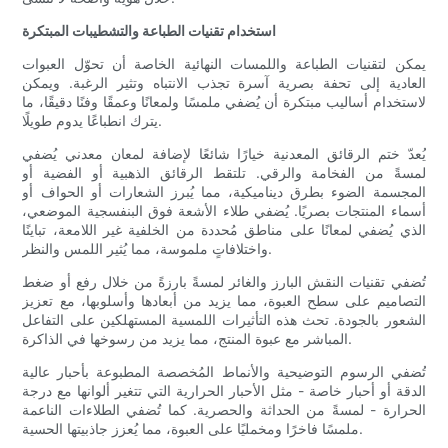
استخدام تقنيات الطباعة والتشطيبات المبتكرة
يمكن لتقنيات الطباعة واللمسات النهائية الخاصة أن تحوّل العبوات
العادية إلى تحفة بصرية آسرة تجذب الانتباه وتثير الرغبة. ويمكن
لاستخدام أساليب مبتكرة أن يُضفي ملمسًا ولمعانًا وعمقًا وفنًا دقيقًا، ما
يترك انطباعًا يدوم طويلًا.
يُعدّ ختم الرقائق المعدنية خيارًا شائعًا لإضافة لمعان معدني يُضفي
لمسةً من الفخامة والرقي. تلتقط الرقائق الذهبية أو الفضية أو
المجسمة الضوء بطرق ديناميكية، مما يُبرز الشعارات أو الحواف أو
أسماء المنتجات بصريًا. يُضفي طلاء الأشعة فوق البنفسجية الموضعي،
الذي يُضفي لمعانًا على مناطق مُحددة من الخلفية غير اللامعة، تباينًا
واختلافاتٍ ملموسة، مما يُثير اللمس والنظر.
تُضفي تقنيات النقش البارز والغائر لمسةً بارزةً من خلال رفع أو ضغط
التصاميم على سطح العبوة، مما يزيد من أبعادها وأسلوبها، مع تعزيز
الشعور بالجودة. تحث هذه التأثيرات اللمسية المستهلكين على التفاعل
المباشر مع عبوة المنتج، مما يزيد من رسوخها في الذاكرة.
تُضفي الرسوم التوضيحية والأنماط المُخصصة المطبوعة بأحبار عالية
الدقة أو أحبار خاصة - مثل الأحبار الحرارية التي تتغير ألوانها مع درجة
الحرارة - لمسةً من الحداثة والحصرية. كما تُضفي الطلاءات الناعمة
ملمسًا فاخرًا ومخمليًا على العبوة، مما يُعزز جاذبيتها الحسية.