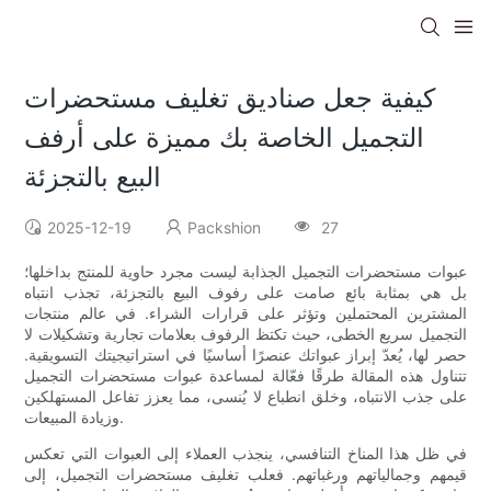
كيفية جعل صناديق تغليف مستحضرات
التجميل الخاصة بك مميزة على أرفف
البيع بالتجزئة
2025-12-19
Packshion
27
عبوات مستحضرات التجميل الجذابة ليست مجرد حاوية للمنتج بداخلها؛
بل هي بمثابة بائع صامت على رفوف البيع بالتجزئة، تجذب انتباه
المشترين المحتملين وتؤثر على قرارات الشراء. في عالم منتجات
التجميل سريع الخطى، حيث تكتظ الرفوف بعلامات تجارية وتشكيلات لا
حصر لها، يُعدّ إبراز عبواتك عنصرًا أساسيًا في استراتيجيتك التسويقية.
تتناول هذه المقالة طرقًا فعّالة لمساعدة عبوات مستحضرات التجميل
على جذب الانتباه، وخلق انطباع لا يُنسى، مما يعزز تفاعل المستهلكين
وزيادة المبيعات.
في ظل هذا المناخ التنافسي، ينجذب العملاء إلى العبوات التي تعكس
قيمهم وجمالياتهم ورغباتهم. فعلب تغليف مستحضرات التجميل، إلى