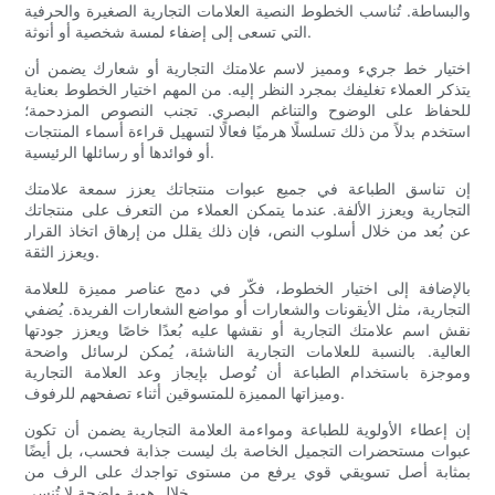
والبساطة. تُناسب الخطوط النصية العلامات التجارية الصغيرة والحرفية
التي تسعى إلى إضفاء لمسة شخصية أو أنوثة.
اختيار خط جريء ومميز لاسم علامتك التجارية أو شعارك يضمن أن
يتذكر العملاء تغليفك بمجرد النظر إليه. من المهم اختيار الخطوط بعناية
للحفاظ على الوضوح والتناغم البصري. تجنب النصوص المزدحمة؛
استخدم بدلاً من ذلك تسلسلًا هرميًا فعالًا لتسهيل قراءة أسماء المنتجات
أو فوائدها أو رسائلها الرئيسية.
إن تناسق الطباعة في جميع عبوات منتجاتك يعزز سمعة علامتك
التجارية ويعزز الألفة. عندما يتمكن العملاء من التعرف على منتجاتك
عن بُعد من خلال أسلوب النص، فإن ذلك يقلل من إرهاق اتخاذ القرار
ويعزز الثقة.
بالإضافة إلى اختيار الخطوط، فكّر في دمج عناصر مميزة للعلامة
التجارية، مثل الأيقونات والشعارات أو مواضع الشعارات الفريدة. يُضفي
نقش اسم علامتك التجارية أو نقشها عليه بُعدًا خاصًا ويعزز جودتها
العالية. بالنسبة للعلامات التجارية الناشئة، يُمكن لرسائل واضحة
وموجزة باستخدام الطباعة أن تُوصل بإيجاز وعد العلامة التجارية
وميزاتها المميزة للمتسوقين أثناء تصفحهم للرفوف.
إن إعطاء الأولوية للطباعة ومواءمة العلامة التجارية يضمن أن تكون
عبوات مستحضرات التجميل الخاصة بك ليست جذابة فحسب، بل أيضًا
بمثابة أصل تسويقي قوي يرفع من مستوى تواجدك على الرف من
خلال هوية واضحة لا تُنسى.