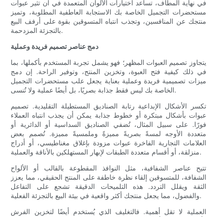
في نهاية المطاف، تساعد اختيارات الألوان المتعمدة في أن تثير عبوات
مستحضرات التجميل الخاصة بك الاستجابة العاطفية المطلوبة، وتميز
منتجك عن المنافسين، وتجذب انتباه المتسوقين بقوة على أرفف البيع
بالتجزئة المزدحمة.
دمج عناصر تصميم فريدة وعملية
يتجاوز تصميم العبوات المظهر؛ فهو يشمل تجربة المستخدم بأكملها، بما
في ذلك كيفية فتح العبوة، وتخزين المنتج، وتوفير الراحة. إن دمج
ميزات تصميمية فريدة وعملية بعناية يجعل علب مستحضرات التجميل
الخاصة بك ليس فقط جذابة بصريًا، بل أيضًا عملية ولا تُنسى.
تكسر الأشكال الإبداعية رتابة الصناديق المستطيلة التقليدية. تصميم
عبوات بأشكال مبتكرة أو خطوط جذابة يمكن أن يجذب انتباه العملاء
فورًا. على سبيل المثال، تُضفي الصناديق السداسية أو الدائرية أو
متعددة الأوجه لمسةً بصريةً مميزةً وملمسيةً مميزة. تُصمم بعض
العلامات التجارية الفاخرة عبوات مزودة بإغلاق مغناطيسي، أو أدراج
منزلقة، أو أقسام متعددة الطبقات لإبهار المستهلكين بالأناقة والعملية.
تتيح عناصر الشفافية، مثل النوافذ المقطوعة بالقالب أو الألواح
الشفافة، للمتسوقين إلقاء نظرة خاطفة على المنتج الحقيقي، مما يعزز
الثقة ويقلل التردد. هذه التلميحات الدقيقة تشجع على التفاعل
والفضول، مما يجعل منتجك أكثر واقعية في بيئة البيع بالتجزئة الفعلية.
العملية لا تقل أهمية. فالتغليف الذي يُستخدم أيضًا لتخزين الفرش