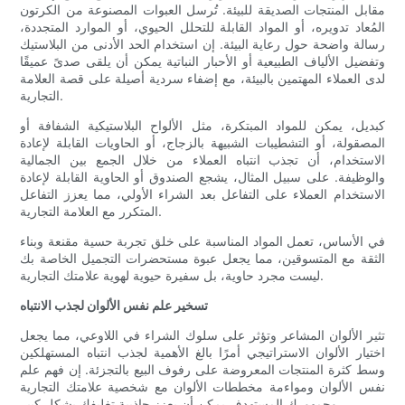
مقابل المنتجات الصديقة للبيئة. تُرسل العبوات المصنوعة من الكرتون
المُعاد تدويره، أو المواد القابلة للتحلل الحيوي، أو الموارد المتجددة،
رسالة واضحة حول رعاية البيئة. إن استخدام الحد الأدنى من البلاستيك
وتفضيل الألياف الطبيعية أو الأحبار النباتية يمكن أن يلقى صدىً عميقًا
لدى العملاء المهتمين بالبيئة، مع إضفاء سردية أصيلة على قصة العلامة
التجارية.
كبديل، يمكن للمواد المبتكرة، مثل الألواح البلاستيكية الشفافة أو
المصقولة، أو التشطيبات الشبيهة بالزجاج، أو الحاويات القابلة لإعادة
الاستخدام، أن تجذب انتباه العملاء من خلال الجمع بين الجمالية
والوظيفة. على سبيل المثال، يشجع الصندوق أو الحاوية القابلة لإعادة
الاستخدام العملاء على التفاعل بعد الشراء الأولي، مما يعزز التفاعل
المتكرر مع العلامة التجارية.
في الأساس، تعمل المواد المناسبة على خلق تجربة حسية مقنعة وبناء
الثقة مع المتسوقين، مما يجعل عبوة مستحضرات التجميل الخاصة بك
ليست مجرد حاوية، بل سفيرة حيوية لهوية علامتك التجارية.
تسخير علم نفس الألوان لجذب الانتباه
تثير الألوان المشاعر وتؤثر على سلوك الشراء في اللاوعي، مما يجعل
اختيار الألوان الاستراتيجي أمرًا بالغ الأهمية لجذب انتباه المستهلكين
وسط كثرة المنتجات المعروضة على رفوف البيع بالتجزئة. إن فهم علم
نفس الألوان ومواءمة مخططات الألوان مع شخصية علامتك التجارية
وجمهورك المستهدف يمكن أن يعزز جاذبية تغليفك بشكل كبير.