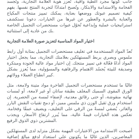
جانب كونها مجرد أغطية واقية، تُعزز هوية العلامة التجارية، وتُجسد
الفخامة والاستدامة والابتكار، وتُصبح امتدادًا لتجربة المنتج نفسها. بفهم
كيفية تصميم عبوتك ووضعها بعناية، يمكنك تمييز منتجات المكياج
والعناية بالبشرة والعطور عن غيرها من الخيارات. دعونا نستكشف
استراتيجيات عملية وإبداعية تُحوّل عبوات مستحضرات التجميل الخاصة
بك من عادية إلى استثنائية.
اختيار المواد المناسبة لتعزيز صورة العلامة التجارية
تُعدّ المواد المستخدمة في تغليف مستحضرات التجميل بمثابة أول رابط
ملموس وبصري يربط المستهلكين بعلامتك التجارية، مما يجعل اختيار
المواد أداةً فعّالة في تمييز منتجك. إن اختيار مواد عالية الجودة ومبتكرة
وصديقة للبيئة يُجسّد الاهتمام والرفاهية والمسؤولية، مما يُعزز بشكل
كبير انطباع العملاء وولائهم.
غالبًا ما تستخدم مستحضرات التجميل الفاخرة مواد متينة ولامعة، مثل
الورق المقوى السميك المغلف بطبقة ساتان أو غير لامعة، أو لمسات
نهائية منقوشة، أو حتى رقائق معدنية، لإضفاء لمسة من الحصرية. إن
استخدام ورق ثقيل الوزن ذي ملمس مميز، أو دمج تقنيات النقش البارز
والغائر، يُضفي لمسةً من الرقي على التغليف، ويضيف عمقًا وفخامة.
تعكس هذه الخيارات قيمةً عالية، مما يُبرر ارتفاع الأسعار، ويجذب
المشترين ذوي الذوق الرفيع.
أصبحت الاستدامة من الاعتبارات المهمة بشكل متزايد لدى المستهلكين
المعاصرين، الذين غالبًا ما يكونون على استعداد لدفع مبالغ إضافية