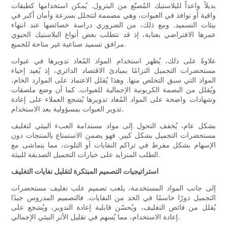
بديلاً واعداً للبلاستيك المُصنّع من البترول. يُمكن استخدامها كطبقات
واقية أو نوافذ في العبوات، وهي مصممة لتتحلل بسرعة وأمان أكبر في
بيئات التسميد. ومع ذلك، من الضروري دراسة خصائصها عند انتهاء
عمرها الافتراضي بعناية، إذ قد تتطلب بعض أنواع البلاستيك الحيوي
مرافق تسميد صناعية غير متاحة للجميع.
علاوةً على ذلك، يُظهر استخدام المواد المُعاد تدويرها في عبوات
مستحضرات التجميل التزامًا بمبادئ الاقتصاد الدائري، إذ يُعيد إحياء
المواد التي سبق التخلص منها. وهذا يُقلل الاعتماد على الموارد الخام،
ويُقلل من البصمة الكربونية الإجمالية للعبوات. كما أن وضع ملصقات
وشهادات واضحة على المواد المُعاد تدويرها يُشجع العملاء على إعادة
تدوير العبوات بمسؤولية بعد الاستخدام.
بشكل عام، يُخفف التحول إلى مواد مستدامة العبء البيئي لتغليف
مستحضرات التجميل بشكل كبير. فهو يضمن الاستمتاع بالمنتجات دون
الإسهام بشكل مفرط في تراكم النفايات أو التلوث، مما يتماشى مع
الطلب المتزايد على خيارات التجميل الصديقة للبيئة.
استراتيجيات التصميم المبتكرة لتقليل نفايات التغليف
إلى جانب المواد المستخدمة، يلعب تصميم علب تغليف مستحضرات
التجميل دورًا حاسمًا في الحد من النفايات. فالتصميم المدروس جيدًا
يُقلل من فائض التغليف، ويُحسّن قابلية إعادة التدوير، ويُشجع على
إعادة الاستخدام، مما يُسهم في تقليل الأثر البيئي الإجمالي.