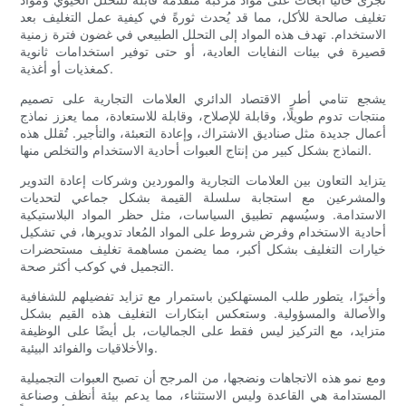
تغليف صالحة للأكل، مما قد يُحدث ثورةً في كيفية عمل التغليف بعد
الاستخدام. تهدف هذه المواد إلى التحلل الطبيعي في غضون فترة زمنية
قصيرة في بيئات النفايات العادية، أو حتى توفير استخدامات ثانوية
كمغذيات أو أغذية.
يشجع تنامي أطر الاقتصاد الدائري العلامات التجارية على تصميم
منتجات تدوم طويلًا، وقابلة للإصلاح، وقابلة للاستعادة، مما يعزز نماذج
أعمال جديدة مثل صناديق الاشتراك، وإعادة التعبئة، والتأجير. تُقلل هذه
النماذج بشكل كبير من إنتاج العبوات أحادية الاستخدام والتخلص منها.
يتزايد التعاون بين العلامات التجارية والموردين وشركات إعادة التدوير
والمشرعين مع استجابة سلسلة القيمة بشكل جماعي لتحديات
الاستدامة. وسيُسهم تطبيق السياسات، مثل حظر المواد البلاستيكية
أحادية الاستخدام وفرض شروط على المواد المُعاد تدويرها، في تشكيل
خيارات التغليف بشكل أكبر، مما يضمن مساهمة تغليف مستحضرات
التجميل في كوكب أكثر صحة.
وأخيرًا، يتطور طلب المستهلكين باستمرار مع تزايد تفضيلهم للشفافية
والأصالة والمسؤولية. وستعكس ابتكارات التغليف هذه القيم بشكل
متزايد، مع التركيز ليس فقط على الجماليات، بل أيضًا على الوظيفة
والأخلاقيات والفوائد البيئية.
ومع نمو هذه الاتجاهات ونضجها، من المرجح أن تصبح العبوات التجميلية
المستدامة هي القاعدة وليس الاستثناء، مما يدعم بيئة أنظف وصناعة