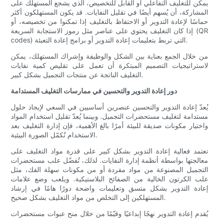
يمكن للتغليف التفاعلي أو القابل للتخصيص، الذي يشجع المستهلك على
المشاركة، أن يُسهم أيضًا في تقليل النفايات. قد يكون المستهلكون أكثر
حماسًا لإعادة التدوير أو الاحتفاظ بالتغليف إذا تمكنوا من تخصيصه، أو
إذا كان التغليف يحتوي على عناصر مثل رموز الاستجابة السريعة (QR
codes) التي تربط بتعليمات إعادة التدوير أو برامج إعادة التعبئة.
من خلال الجمع بعناية بين الشكل والوظيفة وإشراك المستهلك، يمكن
لاستراتيجيات التصميم المبتكرة أن تعمل على تقليص كمية نفايات
التغليف الناتجة عن منتجات التجميل بشكل كبير.
دور إعادة التدوير والتحسين في ممارسات التغليف المستدامة
يُعدّ إعادة التدوير والتحسين عنصرين أساسيين في السعي لإيجاد حلول
مستدامة لتغليف مستحضرات التجميل. وبينما يُعدّ تقليل استخدام المواد
واختيار مكونات صديقة للبيئة أمرًا بالغ الأهمية، فإن إدارة التغليف بعد
الاستخدام تُكمّل الصورة البيئية.
تعتمد فعالية إعادة التدوير بشكل كبير على قدرة مواد التغليف على
معالجتها بواسطة أنظمة إدارة النفايات. لذلك، تُفضّل علب مستحضرات
التجميل المصنوعة من مواد مفردة أو من مكونات سهلة الفك، مثل
علب الكرتون الخالية من الصفائح البلاستيكية. ويلعب وضع علامات
إعادة التدوير بشكل متسق وتعليمات واضحة دورًا هامًا في إرشاد
المستهلكين إلى التخلص من مواد التغليف بشكل صحيح.
يُقدم إعادة التدوير نهجًا إبداعيًا وقيّمًا من خلال منح عبوات مستحضرات