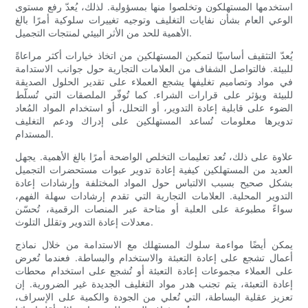
استخدمها المستهلكون وتخلصوا منها بمسؤولية. لذلك، يُعدّ رفع مستوى
الوعي العام بشأن نفايات التغليف وتوجيه تغييرات سلوكية أمرًا بالغ
الأهمية للحد من الأثر البيئي لمنتجات التجميل.
يُعدّ التثقيف أساسيًا لتمكين المستهلكين من اتخاذ خيارات أكثر مراعاةً
للبيئة. فالتواصل الشفاف من العلامات التجارية حول جوانب الاستدامة
في مواد وتصاميم تغليفها يشجع العملاء على تقدير الحلول الصديقة
للبيئة ويؤثر على قرارات الشراء. كما تُوفّر الملصقات التي تُسلّط
الضوء على قابلية إعادة التدوير، أو التحلل، أو استخدام المواد المُعاد
تدويرها معلومات تُساعد المستهلكين على إدراك ودعم التغليف
المستدام.
علاوة على ذلك، تُعد تعليمات التخلص الواضحة أمرًا بالغ الأهمية. يجهل
العديد من المستهلكين كيفية إعادة تدوير عبوات مستحضرات التجميل
بشكل صحيح بسبب الالتباس حول المواد المختلفة وإرشادات إعادة
التدوير المحلية. العلامات التجارية التي تقدم إرشادات سهلة الفهم،
سواءً مطبوعة على العلبة أو متاحة عبر المنصات الرقمية، تُحسّن
معدلات إعادة التدوير وتقلل التلوث.
يمكن أيضًا مواءمة سلوك المستهلك مع الاستدامة من خلال نماذج
أعمال تشجع على إعادة التعبئة والاستخدام والبساطة. فعندما تُعرض
على العملاء مجموعات إعادة التعبئة أو تُشجع على استخدام محطات
إعادة التعبئة، يتم تجنب هدر مواد التغليف الجديدة غير الضرورية. إن
تعزيز عقلية البساطة، التي تُعلي من الجودة والكمية على الإسراف،