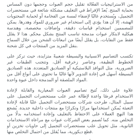
من الاستراتيجيات الفعّالة تقليل حجم العبوات وحجمها دون المساس
بحماية المنتج. يُعدّ الإفراط في التغليف مشكلة شائعة في مستحضرات
التجميل، ويُستخدم غالبًا لإضفاء لمسة من الفخامة أو لحماية المحتويات
الهشة، إلا أن هذا يؤدي إلى استخدام غير ضروري للمواد وهدرها. يمكن
للمصممين استخدام قياسات دقيقة، وإضافات مخصصة، وهندسة
هيكلية لابتكار عبوات مدمجة تناسب المنتج بشكل محكم. هذا لا يقلل
فقط من النفايات، بل يقلل أيضًا من انبعاثات الشحن من خلال السماح
بنقل المزيد من المنتجات في كل شحنة.
تكتسب التصاميم الانسيابية والبسيطة شعبيةً متزايدة، حيث تركز على
الخطوط النظيفة، وعناصر زخرفية أقل، وتتجنب الطبقات غير
الضرورية، مثل النوافذ البلاستيكية أو الصناديق المتعددة. هذه الصناديق
البسيطة أسهل في إعادة التدوير لأنها غالبًا ما تحتوي على أنواع أقل من
المواد الملصقة أو المدمجة داخل عبوة واحدة.
علاوة على ذلك، تُتيح تصاميم العبوات المعيارية والقابلة لإعادة
الاستخدام فرصًا واعدة لإطالة عمر علب مستحضرات التجميل. على
سبيل المثال، طرحت شركات مستحضرات التجميل علبًا قابلة لإعادة
التعبئة يُمكن استخدامها مرارًا وتكرارًا مع منتجات داخلية جديدة. يُشجع
هذا النهج العملاء على الاحتفاظ بالتغليف وإعادة استخدامه بدلًا من
التخلص منه. كما تُصمم بعض الشركات عبوات مع مراعاة الاستخدامات
الثانوية، مثل تحويل علب مستحضرات التجميل إلى حاويات تخزين أو
قطع ديكورية، مما يُقلل من احتمال التخلص منها.