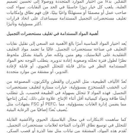
التفكير. بدءًا من اختيار الموارد المتجددة ووصولًا إلى تحسين تصميم
العلبة، يلعب كل خيار دورًا حاسمًا في الحد من النفايات. سواء كنت
صاحب عمل أو مصممًا أو مستهلكًا واعيًا بيئيًا، فإن فهم نطاق وإمكانيات
تغليف مستحضرات التجميل المستدامة سيساعدك على اتخاذ قرارات
أكثر مسؤولية وتأثيرًا.
أهمية المواد المستدامة في تغليف مستحضرات التجميل
يُعد اختيار المواد المناسبة أمرًا بالغ الأهمية عند السعي إلى تقليل نفايات
التغليف في صناعة مستحضرات التجميل. غالبًا ما تعتمد مواد التغليف
التقليدية على البلاستيك، وهو متين ولكنه ضار بالبيئة بشكل ملحوظ
نظرًا لطول فترة تحلله وصعوبة إعادة تدويره. يتطلب التوجه نحو المواد
المستدامة النظر في بدائل قابلة للتحلل الحيوي، أو قابلة لإعادة
التدوير، أو مشتقة من موارد متجددة.
تُعدّ الألياف الطبيعية، مثل الخيزران والقطن والكرتون، المصنوعة من
لب الخشب المُستخرَج بمسؤولية، خيارات ممتازة لتغليف مستحضرات
التجميل. فهذه المواد لا تتحلل بسهولة في الطبيعة فحسب، بل تتطلب
أيضًا طاقة ومواد كيميائية أقل أثناء الإنتاج. علاوة على ذلك، يُمكن إنتاجها
بشهادات مثل FSC أو PEFC، مما يضمن إدارة الغابات بمسؤولية، مما
يُضيف بُعدًا إضافيًا من الرعاية البيئية.
كما ساهمت الابتكارات في مجال البلاستيك الحيوي والأغشية القابلة
للتحلل في توسيع نطاق الأدوات المتاحة لعلامات مستحضرات التجميل.
تُقدم هذه المواد، المشتقة من نباتات مثل نشا الذرة أو قصب السكر،