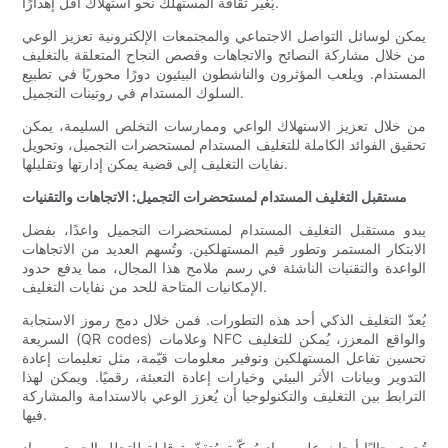
يُغير ثقافة المستهلك نحو استهلاك أقل إهدارًا.
يمكن لوسائل التواصل الاجتماعي والمجتمعات الإلكترونية تعزيز الوعي
من خلال مشاركة النصائح والاتجاهات وقصص النجاح المتعلقة بالتغليف
المستدام. ويلعب المؤثرون والناشطون البيئيون دورًا محوريًا في تطبيع
السلوك المستدام في روتينات التجميل.
من خلال تعزيز الاستهلاك الواعي وممارسات التخلص السليمة، يمكن
تحقيق الفوائد الكاملة للتغليف المستدام لمستحضرات التجميل، وتحويل
نفايات التغليف إلى قضية يمكن إدارتها وتقليلها.
مستقبل التغليف المستدام لمستحضرات التجميل: الاتجاهات والتقنيات
يبدو مستقبل التغليف المستدام لمستحضرات التجميل واعدًا، بفضل
الابتكار المستمر وتطور قيم المستهلكين. وتُسهم العديد من الاتجاهات
الواعدة والتقنيات الناشئة في رسم ملامح هذا المجال، مما يدفع حدود
الإمكانيات المتاحة للحد من نفايات التغليف.
يُعدّ التغليف الذكي أحد هذه التطورات. فمن خلال دمج رموز الاستجابة
السريعة (QR codes) وعلامات NFC والواقع المعزز، يُمكن للتغليف
تحسين تفاعل المستهلكين وتوفير معلومات قيّمة، مثل تعليمات إعادة
التدوير وبيانات الأثر البيئي وخيارات إعادة التعبئة، رقميًا. ويمكن لهذا
الترابط بين التغليف والتكنولوجيا أن يُعزز الوعي بالاستدامة والمشاركة
فيها.
تُجرى حاليًا أبحاث على مواد مُركّبة مُتقدّمة قابلة للتحلل الحيوي ومواد