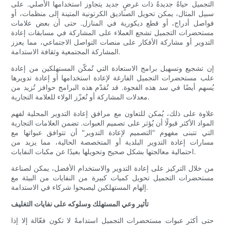
التجميل حياةً جديدةً ذات غرضٍ جديد يتجاوز استخدامها الأصلي. على
سبيل المثال، يمكن تحويل الصناديق الكرتونية المتينة إلى منظمات، أو
فواصل أدراج، أو قطع ديكورية في المنازل. حتى أن بعض علامات
مستحضرات التجميل تشجع العملاء على المشاركة في مسابقات إعادة
التدوير أو مشاركة الأفكار على منصات التواصل الاجتماعي، مما يعزز
المشاركة المجتمعية وثقافة الاستدامة.
إن تشجيع وتسهيل برامج الاستعادة التي تُمكّن المستهلكين من إعادة
علب مستحضرات التجميل الفارغة لإعادة استخدامها أو إعادة تدويرها
يُسهم أيضًا في سد هذه الفجوة. قد تُقدّم هذه البرامج حوافز تُزيد من
معدلات المشاركة أو تُعزّز الولاء للعلامة التجارية.
علاوة على ذلك، يُمكن للتعاون مع مرافق إعادة التدوير المحلية لفهم
المواد الأكثر قبولًا أن يُؤثر على تصميم العبوات. تضمن العلامات التجارية
التي تتبنى مفهوم "التصميم لإعادة التدوير" أن تتوافق عبواتها مع
مسارات إعادة التدوير البلدية أو المتخصصة الحالية، مما يزيد من
احتمالية معالجتها بشكل صحيح وتحويلها بعيدًا عن مكبات النفايات.
من خلال التركيز على إعادة التدوير والاستخدام الأفضل، يمكن لصناعة
مستحضرات التجميل تحويل كميات كبيرة من النفايات من البيئة مع
إلهام المستهلكين ليصبحوا شركاء في الاستدامة.
تأثير وعي المستهلك وسلوكه على نفايات التغليف
حتى أكثر عبوات مستحضرات التجميل استدامةً لا تكون فعّالة إلا إذا