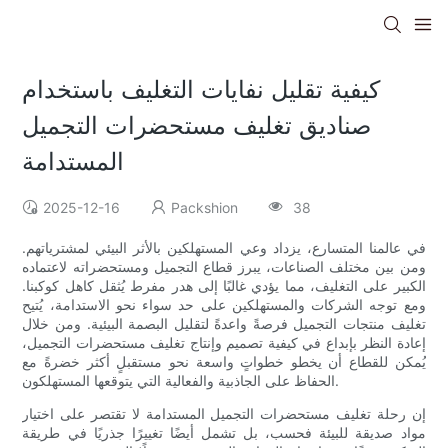
كيفية تقليل نفايات التغليف باستخدام
صناديق تغليف مستحضرات التجميل
المستدامة
2025-12-16
Packshion
38
في عالمنا المتسارع، يزداد وعي المستهلكين بالأثر البيئي لمشترياتهم.
ومن بين مختلف الصناعات، يبرز قطاع التجميل ومستحضراته لاعتماده
الكبير على التغليف، مما يؤدي غالبًا إلى هدر مفرط يُثقل كاهل كوكبنا.
ومع توجه الشركات والمستهلكين على حد سواء نحو الاستدامة، يُتيح
تغليف منتجات التجميل فرصةً واعدةً لتقليل البصمة البيئية. ومن خلال
إعادة النظر بإبداع في كيفية تصميم وإنتاج تغليف مستحضرات التجميل،
يُمكن للقطاع أن يخطو خطواتٍ واسعة نحو مستقبلٍ أكثر خضرةً مع
الحفاظ على الجاذبية والفعالية التي يتوقعها المستهلكون.
إن رحلة تغليف مستحضرات التجميل المستدامة لا تقتصر على اختيار
مواد صديقة للبيئة فحسب، بل تشمل أيضًا تغييرًا جذريًا في طريقة