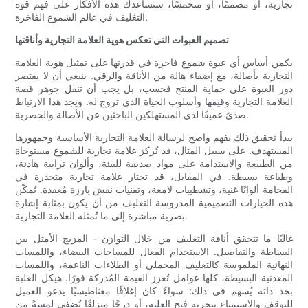
تجارية، أو مصممًا، أو متحمسًا، ستساعدك هذه الأفكار على فهم قوة
التغليف في عالم الشموع الفاخرة.
تصميم العبوات التي تعكس هوية العلامة التجارية وأناقتها
يكمن أساس أي عبوة شموع فاخرة في قدرتها على تمثيل هوية العلامة
التجارية بأصالة، مع إضفاء هالة من الأناقة والرقي. ينبغي أن لا يقتصر
دور العبوة على حماية المنتج فحسب، بل يجب أن تنقل جوهر قصة
العلامة التجارية وقيمها وأسلوب الحياة الذي تروج له. ويجد هذا الارتباط
صدىً عميقًا لدى المستهلكين الباحثين عن الأصالة والحصرية.
يبدأ تحقيق ذلك بفهم واضح لرسالة العلامة التجارية الأساسية وجمهورها
المستهدف. على سبيل المثال، قد تُركز علامة تجارية للشموع مستوحاة
من الطبيعة والاستدامة على مواد صديقة للبيئة، وألوان ترابية هادئة،
وطباعة بسيطة. في المقابل، قد تختار علامة تجارية متجذرة في
الفخامة ألوانًا غنية، وتشطيبات لامعة، وتقنيات نقش بارزة مُعقدة. تُمكّن
هذه الخيارات التصميمية المدروسة التغليف من أن يكون بمثابة إشارة
بصرية مباشرة إلى ما تُمثله العلامة التجارية.
غالبًا ما تتحقق أناقة التغليف من خلال التوازن - المزيج الأمثل بين
البساطة والتفاصيل. الاستخدام الفعال للمساحات البيضاء، واللمسات
النهائية الملموسة كالتغليف المخملي أو الطلاءات الناعمة، واللمسات
المعدنية البسيطة، كلها عوامل تُعزز القيمة المُدركة فورًا. هيكل العلبة
بحد ذاته يُسهم في ذلك: سواءً كان إغلاقًا مغناطيسيًا يدعو العميل
للتوقف والاستمتاع بتجربة فتح العلبة، أو درجًا منزلقًا يُضفي لمسةً من