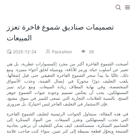
تصميمات صناديق شموع فاخرة تعزز
المبيعات
2025-12-24
Packshion
36
أصبحت الشموع الفاخرة أكثر من مجرد إكسسوارات عطرية، بل هي
تعبير عن أسلوب حياة، ورمز للأناقة، ووسيلة لخلق أجواء مميزة. ومع
ذلك، غالبًا ما يبدأ سحر الشموع الفاخرة الحقيقي حتى قبل إشعالها.
يلعب التغليف دورًا محوريًا في إيصال القيمة، وجذب الأسواق
المتخصصة، وفي نهاية المطاف زيادة المبيعات. ومع تزايد تميز
المستهلكين، يجب أن يعكس تصميم وجودة عبوات الشموع جوهر
المنتج. بالنسبة للعلامات التجارية التي تسعى للتميز في سوق مشبع،
فإن الاستثمار في التغليف الفاخر ليس اختياريًا، بل ضروري.
في هذه المقالة، سنتناول الجوانب الرئيسية لتغليف الشموع الفاخرة
التي تجذب المستهلكين وتعزز المبيعات. من المواد المبتكرة إلى
التصاميم المبتكرة، سنستكشف كيف يمكن للتغليف أن يرتقي بجاذبية
الشمعة ويحوّل قطعة بسيطة إلى كنز ثمين. سواء كنت صاحب علامة