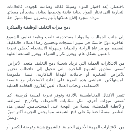
باختصار، يُعد اختيار المواد وسيلةً فعّالة وصامتة للجودة. فالعلامات
التجارية التي تختار المواد بعناية فائقة وتجمعها بعناية، ستجد أن مبيعاتها
تزداد بمجرد إقناع عملائها بأنهم يشترون منتجًا مميزًا حقًا.
دمج ميزات التغليف الوظيفية والمبتكرة
إلى جانب الجماليات والمواد المستخدمة، تلعب وظيفة تغليف الشموع
الفاخرة دورًا حاسمًا في تمييز المنتجات وتحسين رضا العملاء. فالتغليف
المصمم مع مراعاة الراحة والحماية وسهولة الاستخدام يُحسّن تجربة
العميل بشكل عام، ويعزز تكرار الشراء، ويعزز السمعة الطيبة.
من الابتكارات العملية التي تزداد شعبيةً دمج التغليف متعدد الأغراض.
تُضفي صناديق الشموع الفاخرة، التي تتحول إلى حافظات تخزين
للأغراض الصغيرة أو حاملات للهدايا التذكارية، قيمةً ملموسةً
للمستهلكين. تتماشى هذه القدرة على إعادة الاستخدام مع فلسفة
الاستدامة، وتجذب العملاء الذين يُقدّرون الفخامة العملية.
تتميز الأقفال المغناطيسية بالأناقة وتوفر تجربة لمسية مُرضية، كما
تُضفي ميزات أخرى، مثل سحّابات الأشرطة، والأدراج المنزلقة،
والأغطية المفصلية، لمسةً من البهجة على المستخدمين. تُضفي هذه
العناصر لمسةً احتفاليةً على فتح الشمعة، مما يجعل التجربة أكثر تميزًا
وتميزًا.
من الاعتبارات المهمة الأخرى الحماية. فالشموع هشة وعرضة للكسر أو