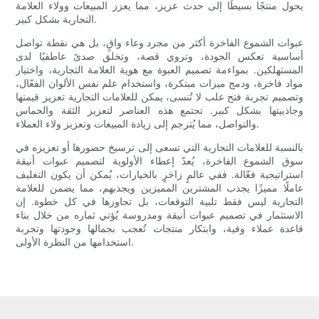
يحول منتجًا بسيطًا إلى حدث عزيز، مما يعزز المبيعات وولاء العلامة
التجارية بشكل كبير.
عبوات الشموع الفاخرة أكثر من مجرد وعاء واقٍ، بل هي نقطة تواصل
أساسية تعكس الجودة، وتروي قصة، وتخلق صدىً عاطفيًا لدى
المستهلكين. بمواءمة تصميم العبوة مع هوية العلامة التجارية، واختيار
مواد فاخرة، ودمج ميزات مبتكرة، واستخدام علم نفس الألوان الفعّال،
وتصميم تجربة فتح علب لا تُنسى، يمكن للعلامات التجارية تعزيز قيمتها
وجاذبيتها بشكل كبير. تجتمع هذه العناصر لتعزيز الثقة والحماس
والتواصل، مما يُترجم إلى زيادة المبيعات وتعزيز ولاء العملاء.
بالنسبة للعلامات التجارية التي تسعى إلى ترسيخ حضورها أو تعزيزه في
سوق الشموع الفاخرة، يُعدّ إعطاء الأولوية لتصميم عبوات أنيقة
استراتيجية فعّالة. ففي عالمٍ زاخرٍ بالخيارات، يُمكن أن يكون التغليف
عاملًا مميزًا يجذب المشترين المميزين ويجذبهم، مما يضمن للعلامة
التجارية ليس فقط تلبية التوقعات، بل تجاوزها في كل خطوة. إن
الاستثمار في تصميم عبوات أنيقة ومدروسة يُؤتي ثماره من خلال بناء
قاعدة عملاء وفية، وابتكار منتجات تُعجب بجمالها وجودتها وتجربة
استخدامها من النظرة الأولى.