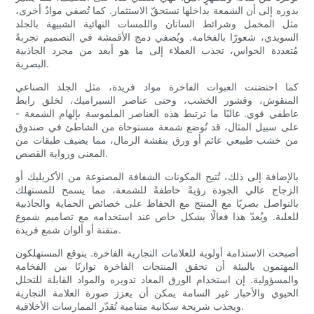
بدوره إلى أن الشمعة بداخلها تستحقّ الاستثمار. كما تُضفي موادٌ أخرى،
مثل المخمل وشرائط الساتان واللمسات النهائية الشبيهة بالجلد
السويدي، شعورًا بالفخامة. ويُضفي دمج الأقمشة في التصميم تجربةً
مُتعددة الحواس، تجذب العملاء إلى ما هو أبعد من مجرد الجاذبية
البصرية.
كما احتضنت العبوات الفاخرة مواد فريدة، مثل الجلد الصناعي
المنقوش، وقشور الخشب، وحتى عناصر السيراميك، لخلق رابط
عاطفي قوي. غالبًا ما ترتبط هذه العناصر الملموسة بإلهام الشمعة -
على سبيل المثال، قد تُوضع شمعة مستوحاة من الشاطئ في صندوق
من خشب طبيعي عائم أو ورق بنقشة الرمال، مما يضيف طبقات من
المعنى ورواية القصص.
بالإضافة إلى ذلك، تُتيح المكونات الشفافة المصنوعة من الأكريليك أو
الزجاج عالي الجودة رؤيةً خاطفةً للشمعة، مما يسمح للمستهلك
بالتواصل بصريًا مع المنتج مع الحفاظ على خصائص الحماية والجاذبية
للعلبة. ويُعدّ هذا فعالًا بشكل خاص عند استخدامه مع تصاميم شموع
متقنة أو ألوان شمع فريدة.
أصبحت الاستدامة أولوية للعلامات التجارية الفاخرة. يتوقع المستهلكون
المهتمون بالبيئة أن تحقق المنتجات الفاخرة توازنًا بين الفخامة
والمسؤولية. إن استخدام الورق المعاد تدويره والمواد القابلة للتحلل
الحيوي والأحبار غير السامة يمكن أن يعزز صورة العلامة التجارية
ويجذب شريحة سكانية متنامية تُقدّر الممارسات الأخلاقية.