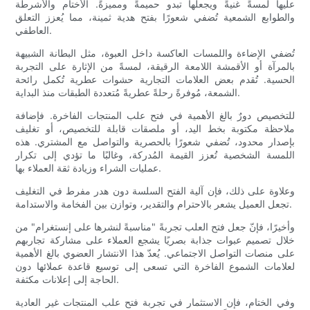
عليها لمسةً غنيةً ويجعلها تبدو حميمةً ومميزةً. الأختام والأشرطة
والطوابع الشمعية تُضفي شعورًا بفتح هدية ثمينة، مما يُعزز التعلق
العاطفي.
تُضفي الإضاءة واللمسات العاكسة داخل العبوة، مثل البطانة الشبيهة
بالمرآة أو الأقمشة اللامعة الرقيقة، لمسةً من الإثارة على التجربة
الحسية. تُقدم بعض العلامات التجارية حشوات عطرية تُكمل رائحة
الشمعة، مُوفرةً رحلةً عطريةً مُتعددة الطبقات منذ البداية.
للتخصيص دورٌ بالغ الأهمية في فتح علب المنتجات الفاخرة. فإضافة
ملاحظة مكتوبة بخط اليد، أو ملصقات قابلة للتخصيص، أو تغليف
بإصدار محدود، تُضفي شعورًا بالحصرية والتواصل مع المشتري. هذه
اللمسة الشخصية تُعزز القيمة المُدركة، وغالبًا ما تؤدي إلى تكرار
عمليات الشراء وزيادة ثقة العملاء بها.
وعلاوة على ذلك، فإن آلية الفتح السلسة دون هدر مفرط في التغليف
تجعل العميل يشعر بالاحترام والتقدير، وتوازن بين الفخامة والاستدامة.
وأخيرًا، فإنّ جعل فتح العلب تجربةً "مناسبةً لنشرها على إنستغرام" من
خلال تصميم عبوات جذابة بصريًا يشجع العملاء على مشاركة تجاربهم
على منصات التواصل الاجتماعي. يُعدّ هذا الانتشار العضوي بالغ الأهمية
لعلامات الشموع الفاخرة التي تسعى إلى توسيع قاعدة عملائها دون
الحاجة إلى إعلانات مكثفة.
وفي الختام، فإن الاستثمار في تجربة فتح علب المنتجات غير العادية