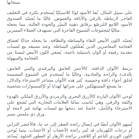
منتجاتها.
على سبيل المثال، يُعدّ الأسود لونًا كلاسيكيًا يُستخدم بكثرة في التغليف
الفاخر لارتباطه بالرقي والأناقة والغموض. غالبًا ما يُجسّد الصندوق
الأسود اللامع المُرصّع برقائق ذهبية التميّز والجودة العالية، مما يجعله
مثاليًا لمجموعات الشموع الفاخرة التي تستهدف العملاء المميزين.
يُجسّد اللون الأبيض النقاء والبساطة والنظافة، ما يجعله جذابًا لعشاق
الفخامة المعاصرين الذين يُفضّلون البساطة. وعند تنسيقه مع لمسات
معدنية رقيقة أو ألوان باستيلية ناعمة، يُضفي اللون الأبيض لمسةً من
الفخامة والسهولة.
ترتبط الألوان الدافئة، كالأحمر الغامق والبرغندي والبني الغامق،
بالدفء والراحة والجاذبية، وغالبًا ما تُستخدم في الشموع المصممة
لخلق أجواء دافئة وحميمية. تُثير هذه الألوان مشاعر الاسترخاء والدلال،
ما يشجع المستهلكين على شرائها كهدايا أو كإكسسوارات شخصية.
تُوحي الألوان الباردة كالأزرق البحري والزمردي والأزرق الملكي بالهدوء
والثقة والرقي. وهي تُناسب تمامًا العلامات التجارية التي تُشجع على
الاسترخاء والتأمل، خاصةً عند دمجها مع لمسات نهائية غير لامعة أو
ورق ذي ملمس مميز.
تُسهم الألوان أيضًا في إيصال رائحة العطر إلى حد ما، فالأخضر الترابي
أو درجات الكهرمان قد تُثير رائحة الأعشاب أو الأخشاب، بينما يُوحي
اللون الوردي الناعم أو اللافندر برائحة الأزهار أو العطور الحلوة. يُساعد