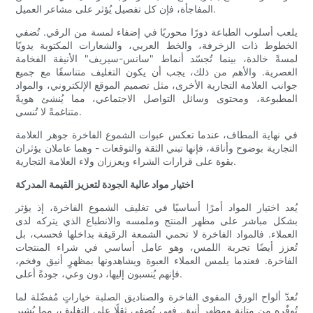
المفاجأة، فإن كل تفصيل يُؤثر على مشاعر العميل.
يلعب أسلوب الطباعة دورًا محوريًا في إضفاء لمسة من الرقي. تُضفي
الخطوط ذات الزخرفة، والخط العربي، والشعارات المكتوبة يدويًا
لمسةً خالدة، بينما تُجسّد أنماط "سانس-سيريف" الأنيقة الفخامة
العصرية. والأهم من ذلك، يجب أن يكون التغليف متناسقًا مع جميع
جوانب العلامة التجارية الأخرى، مثل تصميم الموقع الإلكتروني، والمواد
المطبوعة، ومحتوى وسائل التواصل الاجتماعي، مما يُنشئ هويةً
متناغمةً لا تُنسى.
في نهاية المطاف، عندما تعكس عبوات الشموع الفاخرة جوهر العلامة
التجارية بوضوح وأناقة، فإنها تبني الثقة والتوقعات - وهما عاملان يؤثران
بقوة على قرارات الشراء ويعززان ولاء العلامة التجارية.
اختيار مواد عالية الجودة لتعزيز القيمة المدركة
يُعد اختيار المواد أمرًا أساسيًا في تغليف الشموع الفاخرة، إذ يؤثر
بشكل مباشر على مظهر المنتج وملمسه والانطباع الذي يتركه لدى
العملاء. فالمواد الفاخرة لا تحمي الشمعة الرقيقة بداخلها فحسب، بل
تُعزز أيضًا تجربة اللمس، وهو عامل أساسي في شراء المنتجات
الفاخرة. فعندما يلمس العملاء العبوة ويشاهدونها بمظهرٍ أنيق وفخم،
فإنهم يُنسبون إليها، دون وعي، جودةً أعلى.
تُعدّ ألواح الورق المقوى الفاخرة والصناديق الصلبة خياراتٍ مُفضّلة لما
تُوفّره من متانة ومظهرٍ أنيق. فهي تُضفي ثقلًا على التغليف، مما يُشير