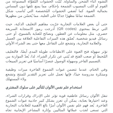
التشوه أثناء الشحن والمناولة. تُثبّت الحشوات المُقوّاة المصنوعة من
الفوم أو اللب المصبوب الشمعة بإحكام، مما يمنع تلفها دون المساس
بجمالية العبوة. كما تُضفي الحشوات المُخصصة التي تُناسب شكل
الشمعة تمامًا مظهرًا جذابًا على العلبة، مما يُحسّن من مظهرها.
حتى أن بعض العلامات التجارية جرّبت مفاهيم التغليف الذكية، حيث
أدرجت رموز الاستجابة السريعة (QR codes) التي تربط بمحتوى
حصري، مثل معلومات عن العطور، ونصائح للعناية بالشموع، أو حتى
رسائل فيديو شخصية. تُعمّق هذه الميزات التفاعلية العلاقة بين العميل
والعلامة التجارية، وتشجع على التفاعل معها حتى بعد الشراء الأولي.
تؤثر سهولة فتح العبوة على الانطباعات طويلة المدى أيضًا، فالتغليف
المُحبط أو صعب الفتح قد يُثني عن تكرار الشراء. لذا، يُعدّ الموازنة بين
التصميم الفاخر وسهولة الوصول عنصرًا أساسيًا في تعزيز المبيعات.
وفي الختام، عندما تتضمن عبوات الشموع الفاخرة ميزات وظيفية
ومبتكرة مدروسة جيدًا، فإنها تعمل على تعزيز التقدير للمنتج وتشجع
ولاء المستهلك.
استخدام علم نفس الألوان للتأثير على سلوك المشتري
تنقل الألوان رسائل عاطفية قوية تؤثر على الإدراك وقرارات الشراء،
وعند اختيارها بعناية، يمكن أن تعزز بشكل كبير جاذبية عبوات الشموع
الفاخرة. يُعد فهم علم نفس الألوان أمرًا بالغ الأهمية للعلامات التجارية
التي تسعى لجذب عملائها المثاليين وإثارة المشاعر الإيجابية تجاه