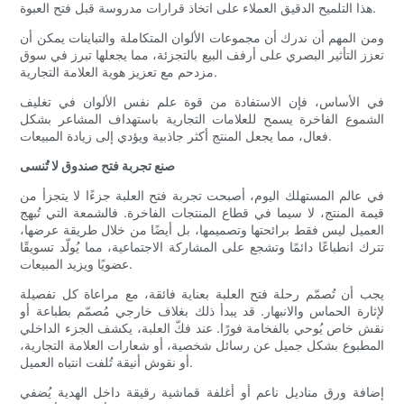
هذا التلميح الدقيق العملاء على اتخاذ قرارات مدروسة قبل فتح العبوة.
ومن المهم أن ندرك أن مجموعات الألوان المتكاملة والتباينات يمكن أن
تعزز التأثير البصري على أرفف البيع بالتجزئة، مما يجعلها تبرز في سوق
مزدحم مع تعزيز هوية العلامة التجارية.
في الأساس، فإن الاستفادة من قوة علم نفس الألوان في تغليف
الشموع الفاخرة يسمح للعلامات التجارية باستهداف المشاعر بشكل
فعال، مما يجعل المنتج أكثر جاذبية ويؤدي إلى زيادة المبيعات.
صنع تجربة فتح صندوق لا تُنسى
في عالم المستهلك اليوم، أصبحت تجربة فتح العلبة جزءًا لا يتجزأ من
قيمة المنتج، لا سيما في قطاع المنتجات الفاخرة. فالشمعة التي تُبهج
العميل ليس فقط برائحتها وتصميمها، بل أيضًا من خلال طريقة عرضها،
تترك انطباعًا دائمًا وتشجع على المشاركة الاجتماعية، مما يُولّد تسويقًا
عضويًا ويزيد المبيعات.
يجب أن تُصمّم رحلة فتح العلبة بعناية فائقة، مع مراعاة كل تفصيلة
لإثارة الحماس والانبهار. قد يبدأ ذلك بغلاف خارجي مُصمّم بطباعة أو
نقش خاص يُوحي بالفخامة فورًا. عند فكّ العلبة، يكشف الجزء الداخلي
المطبوع بشكل جميل عن رسائل شخصية، أو شعارات العلامة التجارية،
أو نقوش أنيقة تُلفت انتباه العميل.
إضافة ورق مناديل ناعم أو أغلفة قماشية رقيقة داخل الهدية يُضفي