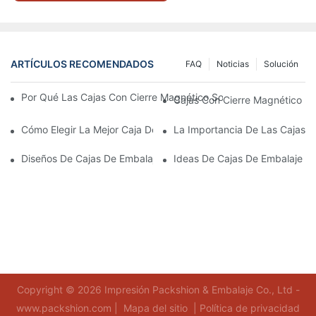
ARTÍCULOS RECOMENDADOS
FAQ
Noticias
Solución
Por Qué Las Cajas Con Cierre Magnético Son La Mejor Opción 
Cajas Con Cierre Magnético Ec
Cómo Elegir La Mejor Caja De Embalaje Para Productos De Cuid
La Importancia De Las Cajas D
Diseños De Cajas De Embalaje Para Productos De Cuidado De L
Ideas De Cajas De Embalaje D
Copyright © 2026 Impresión Packshion & Embalaje Co., Ltd -
www.packshion.com |
Mapa del sitio
|
Política de privacidad