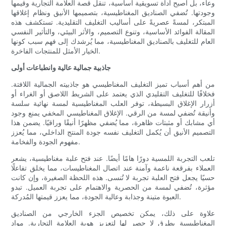
وعاء، بل أصبح أداة تسويقية أساسية، تنقل قصة العلامة التجارية وقيمها
وجودتها. تُضفي الصناديق المغناطيسية، بتصميمها الأنيق ونظام إغلاقها
المبتكر، لمسةً عصريةً على أساليب التغليف التقليدية. تستكشف هذه
المقالة الفوائد الأساسية، وتنوع التصميم، والأثر البيئي، والتأثير النفسي
العام للتغليف بالصناديق المغناطيسية، مما يُرشدك إلى فهم سبب كونها
الخيار الأمثل للمنتجات الفاخرة.
جاذبية جمالية عالية وانطباعات أولى
من أهم أسباب تميز التغليف المغناطيسي هو جاذبيته الجمالية اللافتة.
فخلافًا للتغليف التقليدي الذي يعتمد على الشريط اللاصق أو الغراء أو
أزرار الإغلاق البسيطة، توفر العلب المغناطيسية لمسة نهائية سلسة
وأنيقة تُضفي لمسة من الرقي. الإغلاق المغناطيسي المخفي يمنع وجود
أي مشابك أو مثبتات ظاهرة، مما يُضفي مظهرًا أنيقًا وراقيًا. يضمن هذا
التصميم الأنيق أن يُكمل التغليف نفسه جودة المنتج الداخلي، مما يُعزز
مفهوم الجودة والفخامة.
تلعب التجربة اللمسية دورًا هامًا أيضًا. عند فتح علبة مغناطيسية، يشعر
العملاء بفرقعة ناعمة وآمنة عند اتصال المغناطيسات، مما يخلق تفاعلًا
حسيًا يجعل فتح العلبة تجربة لا تُنسى. هذه اللحظة الصغيرة، وإن كانت
مؤثرة، تُضفي لمسة من الحصرية والاهتمام على تجربة العميل. تبدو
العبوة متينة وجذابة وعالية الجودة، مما يعزز قيمتها المُدركة.
علاوة على ذلك، يمكن تخصيص الجزء الخارجي من الصناديق
المغناطيسية بطرق لا حصر لها لتعزيز هوية العلامة التجارية. مواد