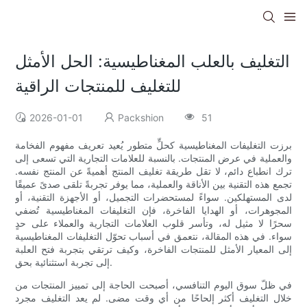
التغليف بالعلب المغناطيسية: الحل الأمثل
للتغليف للمنتجات الراقية
2026-01-01
Packshion
51
برزت التغليفات المغناطيسية كحلٍّ متطور يُعيد تعريف مفهوم الفخامة
والعملية في عرض المنتجات. بالنسبة للعلامات التجارية التي تسعى إلى
ترك انطباع دائم، لا تقل طريقة تغليف المنتج أهميةً عن المنتج نفسه.
تجمع هذه التقنية بين الأناقة والعملية، مما يوفر تجربةً تلقى صدىً عميقًا
لدى المستهلكين. سواءً لمستحضرات التجميل، أو الأجهزة التقنية، أو
المجوهرات، أو الهدايا الفاخرة، فإن التغليفات المغناطيسية تُضفي
سحرًا لا مثيل له، وتأسر قلوب العلامات التجارية والعملاء على حدٍ
سواء. في هذه المقالة، نتعمق في أسباب تحوّل التغليفات المغناطيسية
إلى المعيار الأمثل للمنتجات الفاخرة، وكيف ترتقي بتجربة فتح العلبة
إلى تجربة استثنائية بحق.
في ظلّ سوق اليوم التنافسي، أصبحت الحاجة إلى تمييز المنتجات من
خلال التغليف أكثر إلحاحًا من أي وقت مضى. لم يعد التغليف مجرد