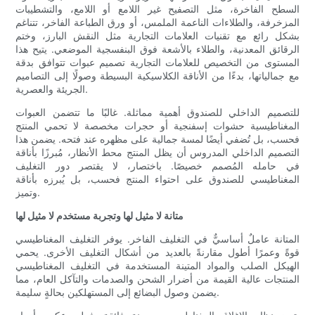
السطح الفاخرة، مثل التصفيح غير اللامع أو اللامع، والتشطيبات
المزخرفة، والطلاءات الناعمة الملمس، أو ورق الطباعة الفاخر، تتناغم
بشكل رائع مع تقنيات العلامات التجارية مثل النقش البارز، وختم
الرقائق المعدنية، والطلاء بالأشعة فوق البنفسجية الموضعي. يتيح هذا
المستوى من التخصيص للعلامات التجارية تصميم عبوات تتوافق بدقة
مع جمالياتها، بدءًا من الأناقة الكلاسيكية البسيطة وصولًا إلى التصاميم
الجريئة والعصرية.
للتصميم الداخلي للصندوق أهمية مماثلة. غالبًا ما تتضمن العبوات
المغناطيسية حشوات إسفنجية أو حجرات مخصصة لا تحمي المنتج
فحسب، بل تُضفي أيضًا لمسة جمالية على مظهره عند فتحه. يضمن هذا
التصميم الداخلي المدروس أن يظل المنتج محط الأنظار، مُبرزًا بأناقة
في حامله المُصمم خصيصًا. باختصار، لا يقتصر دور التغليف
المغناطيسي للصندوق على احتواء المنتج فحسب، بل يُبرزه بأناقة
وتميز.
متانة لا مثيل لها وتجربة مستخدم لا مثيل لها
المتانة عاملٌ أساسيٌّ في التغليف الفاخر. يوفر التغليف المغناطيسي
قوةً وعمرًا أطول مقارنةً بالعديد من أشكال التغليف الأخرى. يحمي
الهيكل الصلب والمواد المتينة المستخدمة في التغليف المغناطيسي
المنتجات عالية القيمة من أضرار الشحن والصدمات والتآكل العام، مما
يضمن وصول البضائع إلى المستهلكين بحالةٍ سليمة.