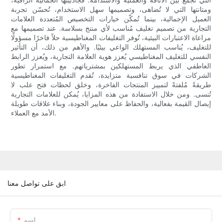
ومتانتها التي لا تُضاهى، وتصميمها سهل الاستخدام، تُحسّن تجربة
العميل الإجمالية، بينما تُمكّن خيارات التخصيص المُتعددة العلامات
التجارية من تصميم تغليف مُناسب لأي منتج بسلاسة. عند تصميمها مع
مراعاة الاعتبارات البيئية، تُوفر التغليفات المغناطيسية حلاً فاخرًا مسؤولًا
للتغليف، يُناسب المستهلك الواعي بيئيًا. والأهم من ذلك، أن التأثير
النفسي للتغليف المغناطيسي يُعزز هوية العلامة التجارية، ويُعزز الرابط
العاطفي الذي يربط المستهلكين بمشترياتهم. مع استمرار تطور
الشركات في سوق تنافسية متزايدة، تُقدم التغليفات المغناطيسية
طريقةً مُلفتةً لتمييز المنتجات الفاخرة، وخلق لحظات فتح علب لا
تُنسى. ومن خلال الاستفادة من هذه المزايا، يُمكن للعلامات التجارية
إيصال القيمة بفعالية، والحفاظ على معايير الجودة، وبناء علاقات طويلة
الأمد مع العملاء.
ابق على تواصل معنا
اسم