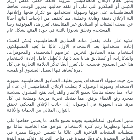
يتميز نظام الإغلاق المغناطيسي بمرونة فائقة. فعلى عكس أزرار
الكبس أو الفيلكرو التي تبلى أو تفقد فعاليتها بمرور الوقت، تحافظ
المغناطيسات على قوتها وسهولة استخدامها مع تكرار فتحها وإغلاقها.
آلية الإغلاق دقيقة وهادئة وعملية، مما يُخفف من الإحباط الناتج أحيانًا
عن ضعف المثبتات أو الصناديق غير المتناسقة. تُعزز هذه الموثوقية رضا
المستخدم وتخلق شعورًا بالثقة في جودة المنتج بشكل عام.
علاوة على ذلك، بفضل متانة الصناديق المغناطيسية، يُمكن للعملاء
إعادة استخدامها بعد الاستخدام الأول. غالبًا ما يُعيد المستهلكون
استخدام هذه الصناديق لتخزين أغراضهم الشخصية، والمجوهرات،
والتذكارات، أو كصناديق هدايا بحد ذاتها. لا يُطيل عامل إعادة الاستخدام
هذا عمر الصندوق فحسب، بل يُعزز أيضًا تذكُّر العلامة التجارية في كل
مرة يُشاهد فيها العميل الصندوق أو يلمسه.
من حيث سهولة الاستخدام، يتميز تغليف الصناديق المغناطيسية بسهولة
الاستخدام وسهولة الوصول. لا يتطلب الإغلاق المغناطيسي أي عناء أو
عناء، مما يجعله مناسبًا لجميع الأعمار والقدرات. يفتح الصندوق بسلاسة
بمجرد رفع الغطاء برفق، مما يمنحك تجربة مريحة وممتعة في كل
مرة. هذه السهولة في الوصول، إلى جانب الإغلاق المحكم، تحقق
التوازن المثالي بين الحماية والأناقة.
تتميز الصناديق المغناطيسية بجودة تصنيع فائقة، ما يضمن حفاظها على
شكلها ومظهرها رغم كثرة الاستخدام. تتوافق هذه الخاصية تمامًا مع
متطلبات المنتجات الفاخرة التي غالبًا ما تتضمن عروضًا مميزة في
المتاجر الصغيرة وعروضًا مميزة في متاجر التجزئة. وتؤكد هذه القوة