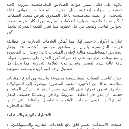
علاوة على ذلك، تتميز عبوات الصناديق المغناطيسية بمرونة كافية
لاستيعاب ميزات إضافية، مثل حجرات للملحقات، وصواني قابلة
للسحب، أو أغطية مغناطيسية داخل الصندوق لعرض متعدد الطبقات.
تُمكّن هذه الخاصية المعيارية العلامات التجارية من ابتكار تجربة متعددة
الحواس تُفاجئ وتُسعد في كل خطوة، مما يُعزز القيمة المُدركة بشكل
كبير.
خيارات الألوان لا حصر لها، مما يُمكّن العلامات التجارية من مطابقة
هوياتها المؤسسية بألوان أو مواضيع موسمية مُحددة. هذا يجعل
الصناديق المغناطيسية مثالية لإطلاق المنتجات ذات الإصدارات المحدودة
والمجموعات الرئيسية على حد سواء. تُعزز القدرة على تصميم العبوات
بدقة عالية سرد القصص وتعزيز هوية العلامة التجارية، مما يجعل كل
صندوق لوحة فنية فريدة ومنصة تسويقية.
أخيرًا، تُناسب العبوات المغناطيسية مجموعة واسعة من أنواع المنتجات
بسلاسة، بدءًا من الأجهزة التقنية المتطورة ووصولًا إلى الشوكولاتة
الفاخرة. تضمن قدرتها على التكيف، بغض النظر عن شكل المنتج أو
حجمه، أن يبدو حل التغليف مدروسًا وفاخرًا ومصممًا خصيصًا، لينقل
للمستهلكين أقصى درجات الاهتمام بالتفاصيل والعناية التي توليها
العلامة التجارية.
الاعتبارات البيئية والاستدامة
أصبحت الاستدامة مصدر قلق بالغ للعلامات التجارية والمستهلكين، لا