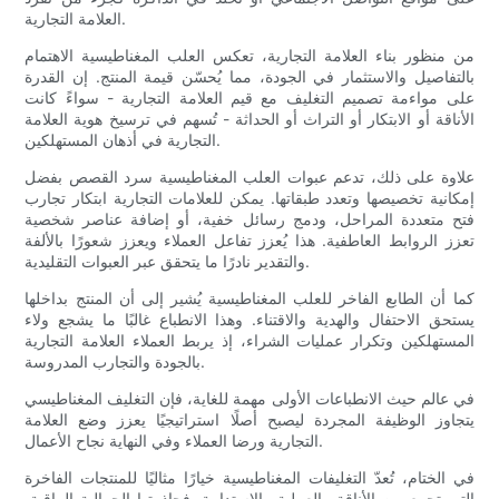
العلامة التجارية.
من منظور بناء العلامة التجارية، تعكس العلب المغناطيسية الاهتمام
بالتفاصيل والاستثمار في الجودة، مما يُحسّن قيمة المنتج. إن القدرة
على مواءمة تصميم التغليف مع قيم العلامة التجارية - سواءً كانت
الأناقة أو الابتكار أو التراث أو الحداثة - تُسهم في ترسيخ هوية العلامة
التجارية في أذهان المستهلكين.
علاوة على ذلك، تدعم عبوات العلب المغناطيسية سرد القصص بفضل
إمكانية تخصيصها وتعدد طبقاتها. يمكن للعلامات التجارية ابتكار تجارب
فتح متعددة المراحل، ودمج رسائل خفية، أو إضافة عناصر شخصية
تعزز الروابط العاطفية. هذا يُعزز تفاعل العملاء ويعزز شعورًا بالألفة
والتقدير نادرًا ما يتحقق عبر العبوات التقليدية.
كما أن الطابع الفاخر للعلب المغناطيسية يُشير إلى أن المنتج بداخلها
يستحق الاحتفال والهدية والاقتناء. وهذا الانطباع غالبًا ما يشجع ولاء
المستهلكين وتكرار عمليات الشراء، إذ يربط العملاء العلامة التجارية
بالجودة والتجارب المدروسة.
في عالم حيث الانطباعات الأولى مهمة للغاية، فإن التغليف المغناطيسي
يتجاوز الوظيفة المجردة ليصبح أصلًا استراتيجيًا يعزز وضع العلامة
التجارية ورضا العملاء وفي النهاية نجاح الأعمال.
في الختام، تُعدّ التغليفات المغناطيسية خيارًا مثاليًا للمنتجات الفاخرة
التي تجمع بين الأناقة والعملية والاستدامة. فجاذبيتها الجمالية الراقية،