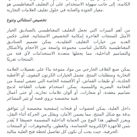
الكامنة، إلى جانب سهولة الاستخدام، على أن التغليف المغناطيسي هو
معيار الجودة والعناية في حلول تغليف العلامات التجارية.
تخصيص استثنائي وتنوع
من أهم الميزات التي تجعل التغليف المغناطيسي بالصناديق الخيار
الأمثل للمنتجات الفاخرة إمكانية التخصيص الاستثنائية. فعلى عكس
العديد من خيارات التغليف التقليدية، يمكن تصميم الصناديق
المغناطيسية بالكامل لتناسب مجموعة واسعة من الأحجام والأشكال
والتصاميم الداخلية، مما يجعلها متعددة الاستخدامات لأي فئة من
المنتجات تقريبًا.
يمكن صنع الغلاف الخارجي من مواد متنوعة بناءً على تفضيلات العلامة
التجارية ومتطلبات المنتج. تشمل الخيارات الكرتون المقوى، أو الأغطية
الجلدية، أو طبقات القماش، أو الأقمشة الخاصة التي تضفي لمسةً من
الفخامة البصرية واللمسية. يمكن استخدام تقنيات الطباعة لدمج
تصاميم معقدة، أو شعارات، أو ألوان علامات تجارية، أو حتى أعمال
فنية مخصصة تروي قصة أو تثير المشاعر.
داخل العلبة، يمكن لحشوات أو فتحات إسفنجية مخصصة أن تتوافق
بدقة مع شكل المنتج، مما يضمن الأمان، ويقلل من الحركة أثناء النقل،
ويعزز المظهر. هذا النوع من الحماية الداخلية المصممة خصيصًا لا يُقدر
بثمن للأجهزة الإلكترونية الحساسة، والعطور، والمجوهرات، أو المنتجات
الحرفية، حيث يجب أن تكون كل تفاصيل لحظة فتح العلبة مثالية.