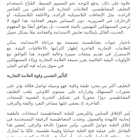
علاوة على ذلك، يدفع التوجه نحو التصميم البسيط، المُتاح باستخدام
التغليف المغناطيسي، العلامات التجارية إلى التخلص من العناصر
الزائدة، مثل الإضافات البلاستيكية الزائدة، والأغلفة البلاستيكية، أو
الزخارف غير الضرورية، دون المساس بجوهر الفخامة. هذا النهج لا
يُرضي المستهلكين المهتمين بالبيئة فحسب، بل يتوافق أيضًا مع المفهوم
الحديث القائل بإمكانية تعايش الاستدامة والفخامة معًا بشكل جميل.
باختيار عبوات مغناطيسية مصممة مع مراعاة الاستدامة، يمكن
للعلامات التجارية الفاخرة إظهار التزامها بالأخلاقيات البيئية مع
الاستمرار في تقديم منتجات مميزة وعالية الجودة. هذا التوافق مع
الأولويات البيئية العالمية يعزز سمعة العلامة التجارية وولاء المستهلكين
في سوق يتزايد فيه الوعي البيئي.
التأثير النفسي وقوة العلامة التجارية
التغليف أكثر من مجرد طبقة واقية؛ فهو وسيلة تواصل فعّالة تؤثر على
تصورات المستهلك وقراراته على مستوى اللاوعي. يلعب التغليف
المغناطيسي دورًا محوريًا في تشكيل التجربة النفسية للمنتجات
الفاخرة، إذ يضفي عليها مشاعر التفرد والثقة والترقب.
يُثير الإغلاق السلس والمُرضي للعلبة المغناطيسية استجابات عاطفية
إيجابية كالبهجة والفضول. وتجذب المغناطيسية الرقيقة المستخدمة في
إغلاق العلبة حواسّ اللمس، وتُثير شعورًا بالدقة والرقي. يُضفي هذا
التفاعل على عملية فتح العلبة حماسًا وقيمةً طقسية، غالبًا ما تُشارك
على مواقع التواصل الاجتماعي أو تُخلّد في الذاكرة كجزء من تفرد