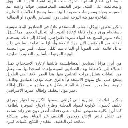
سيما في قطاع السلع الفاخرة، حيث تتزايد أهمية التوريد المسؤول
والمحافظة على البيئة. يوفر التغليف المغناطيسي فوائد واعدة عند
تصميمه بمواد وممارسات صديقة للبيئة، مما يسمح للعلامات التجارية
الفاخرة بمواكبة التوجه البيئي دون المساس بالجودة أو الجمالية.
يمكن تحقيق الهيكل الصلب المستخدم عادةً في الصناديق المغناطيسية
باستخدام ورق وألواح قابلة لإعادة التدوير أو التحلل الحيوي، مما يُسهّل
إعادة تدوير المنتج بعد انتهاء عمره الافتراضي. إضافةً إلى ذلك، يستخدم
العديد من المصنّعين الآن مواد لاصقة وأحبارًا مستدامة، بما في ذلك
بدائل قائمة على الصويا أو الماء، مما يُقلل بشكل كبير من البصمة
البيئية المرتبطة بأساليب التغليف التقليدية.
من أبرز مزايا الصناديق المغناطيسية قابليتها لإعادة الاستخدام. يميل
العملاء إلى الاحتفاظ بهذه الصناديق المتينة وإعادة استخدامها، مما يقلل
من النفايات بتقليل مرات التخلص منها. هذا العمر الافتراضي الطويل
يشجع على اتباع نموذج الاستخدام الدائري حيث تؤدي الصناديق وظائف
ثانوية، مما يعزز المسؤولية البيئية بشكل غير مباشر من خلال إطالة
عمر مواد التغليف وإطالة عمرها الافتراضي.
يمكن للعلامات التجارية التي تُراعي بصمتها الكربونية اختيار موردي
تغليف يُعطون الأولوية للمواد المحلية وطرق الإنتاج الموفرة للطاقة.
كما أن إمكانية تخصيص التغليف على دفعات أصغر دون هدر زائد تُساعد
في تقليل فائض الإنتاج ومخزون التغليف غير المباع، وهي مشكلة
شائعة في التغليف التقليدي المُنتَج بكميات كبيرة.