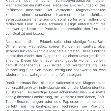
Klebstoff oder einfachen Schnappverschlüssen bieten
Magnetboxen ein nahtloses, elegantes Erscheinungsbild, das
Raffinesse ausstrahlt. Der verdeckte Magnetverschluss
kommt ohne unschöne Klammern oder sichtbare
Befestigungselemente aus und sorgt so für einen edlen und
raffinierten Look. Dieses schlanke Design unterstreicht die
hochwertige Natur des Produkts und verstärkt den Eindruck
von Qualität und Luxus.
Auch das haptische Erlebnis spielt eine wichtige Rolle. Beim
Öffnen einer Magnetbox spüren Kunden ein sanftes, aber
sicheres Klicken, wenn die Magnete einrasten. Diese sinnliche
Interaktion macht das Auspacken zu einem unvergesslichen
Erlebnis. Dieser kleine, aber wirkungsvolle Moment verleiht
dem Kundenerlebnis Exklusivität und Wertschätzung. Die
Verpackung fühlt sich robust, wertig und hochwertig an, was
wiederum den wahrgenommenen Wert steigert.
Darüber hinaus lässt sich die Außenseite von Magnetboxen
auf unzählige Arten individualisieren, um die Markenidentität
zu stärken. Hochwertige Oberflächenmaterialien wie matte
oder glänzende Laminierung, strukturierte Oberflächen, Soft-
Touch-Beschichtungen oder edle Papiersorten harmonieren
perfekt mit markentypischen Techniken wie Prägung,
Heißfolienprägung und partieller UV-Lackierung. Diese hohe