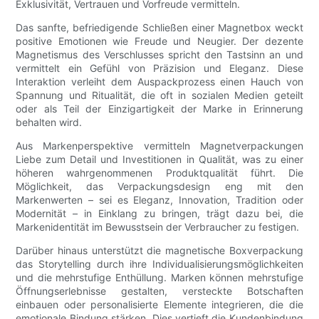
Exklusivität, Vertrauen und Vorfreude vermitteln.
Das sanfte, befriedigende Schließen einer Magnetbox weckt
positive Emotionen wie Freude und Neugier. Der dezente
Magnetismus des Verschlusses spricht den Tastsinn an und
vermittelt ein Gefühl von Präzision und Eleganz. Diese
Interaktion verleiht dem Auspackprozess einen Hauch von
Spannung und Ritualität, die oft in sozialen Medien geteilt
oder als Teil der Einzigartigkeit der Marke in Erinnerung
behalten wird.
Aus Markenperspektive vermitteln Magnetverpackungen
Liebe zum Detail und Investitionen in Qualität, was zu einer
höheren wahrgenommenen Produktqualität führt. Die
Möglichkeit, das Verpackungsdesign eng mit den
Markenwerten – sei es Eleganz, Innovation, Tradition oder
Modernität – in Einklang zu bringen, trägt dazu bei, die
Markenidentität im Bewusstsein der Verbraucher zu festigen.
Darüber hinaus unterstützt die magnetische Boxverpackung
das Storytelling durch ihre Individualisierungsmöglichkeiten
und die mehrstufige Enthüllung. Marken können mehrstufige
Öffnungserlebnisse gestalten, versteckte Botschaften
einbauen oder personalisierte Elemente integrieren, die die
emotionale Bindung stärken. Dies vertieft die Kundenbindung