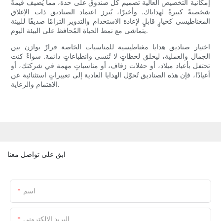
إمكانية التخصيص العالية تصميم كل صندوق على حدة، مما يُضيف قيمةً
شخصيةً كبيرةً لهداياك. وأخيرًا، يُبرز اعتماد الصناديق ذات الإغلاق
المغناطيسي كخيارٍ قابلٍ لإعادة الاستخدام والتدوير التزامًا صديقًا للبيئة
يتماشى مع نمط الحياة المُحافظ على البيئة اليوم.
اختيار صناديق هدايا مغناطيسية للمناسبات الخاصة قرارٌ يوازن بين
الجمال والعملية، ليخلق لحظاتٍ لا تُنسى وانطباعاتٍ دائمة. سواءً كنت
تحتفل بأعياد ميلاد، أو حفلات زفاف، أو مناسباتٍ مهمة في شركتك، أو
أعيادًا، فإن هذه الصناديق تُحوّل الهدايا العادية إلى تعبيراتٍ استثنائية عن
الاهتمام والرعاية.
ابق على تواصل معنا
اسم
البريد الإلكتروني