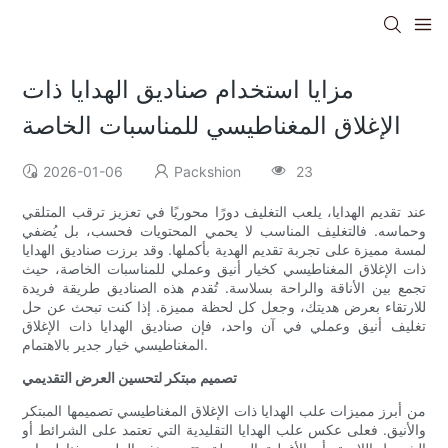
مزايا استخدام صناديق الهدايا ذات
الإغلاق المغناطيسي للمناسبات الخاصة
2026-01-06
Packshion
23
عند تقديم الهدايا، يلعب التغليف دورًا محوريًا في تعزيز ترقب المتلقي
وحماسه. فالتغليف المناسب لا يحمي المحتويات فحسب، بل يُضفي
لمسة مميزة على تجربة تقديم الهدية بأكملها. وقد برزت صناديق الهدايا
ذات الإغلاق المغناطيسي كخيار أنيق وعملي للمناسبات الخاصة، حيث
تجمع بين الأناقة والراحة بسلاسة. تُقدم هذه الصناديق طريقة فريدة
للارتقاء بعرض هديتك، وجعل كل لحظة مميزة. إذا كنت تبحث عن حل
تغليف أنيق وعملي في آن واحد، فإن صناديق الهدايا ذات الإغلاق
المغناطيسي خيار جدير بالاهتمام.
تصميم مبتكر لتحسين العرض التقديمي
من أبرز مميزات علب الهدايا ذات الإغلاق المغناطيسي تصميمها المبتكر
والأنيق. فعلى عكس علب الهدايا التقليدية التي تعتمد على الشرائط أو