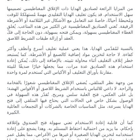
من المزايا الرائعة لصناديق الهدايا ذات الإغلاق المغناطيسي تصميمها
سهل الاستخدام. قد يكون تغليف الهدايا التقليدي مهمةً مُستهلكةً للوقت
ومُحبطةً أحيانًا، خاصةً عند التعامل مع الأشكال غير المُلائمة أو الأشرطة
الرقيقة. تُغني الصناديق المغناطيسية عن الكثير من هذه المتاعب. يُغلق
الغطاء المغناطيسي بسهولة، ويمكن فتحه بسهولة، دون الحاجة إلى فكّ
العقد أو إزالة طبقات الشريط اللاصق.
بالنسبة لمُقدّمي الهدايا، هذا يعني عملية تغليف أسرع وأنظف وأكثر
كفاءة. لا حاجة لتخزين مواد إضافية كالصمغ أو الأشرطة، كما يُستبعد
خطر إتلاف التغليف أثناء محاولة تثبيته. بالإضافة إلى ذلك، يُمكن إعادة
استخدام هذه الصناديق عدة مرات، مما يجعلها خيارًا صديقًا للبيئة
مقارنةً بأوراق التغليف أو الأكياس التي تُستخدم لمرة واحدة.
من وجهة نظر المتلقي، يُضفي الإغلاق المغناطيسي شعورًا بالفخامة
والراحة. لا داعي للالتباس باستخدام الشريط اللاصق أو الأقواس الهشة؛
بل على العكس، فتح العلبة سلس ومريح. تُقدّر هذه السهولة في
الوصول بشكل خاص في الحالات التي يحتاج فيها المتلقي إلى فتح
الهدايا بسرعة، مثل المناسبات الخاصة بالشركات أو التجمعات العائلية
الكبيرة.
كما أن قابلية إعادة الاستخدام تعني سهولة فتح الصندوق وإغلاقه
بإحكام، ما يزيد من احتمالية احتفاظ المستلم به. وهذا يشجع على إعادة
استخدامه لتخزين الهدايا الصغيرة أو غيرها من الأغراض، مما يطيل عمر