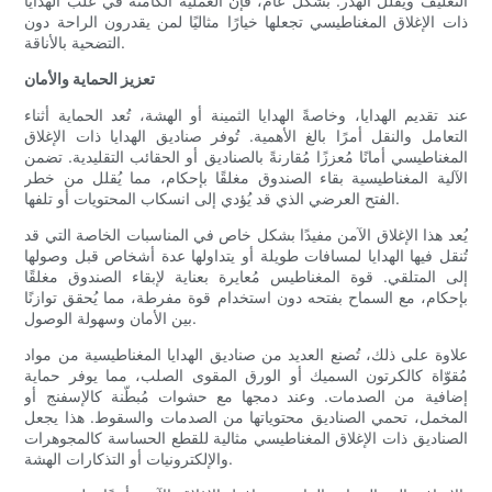
التغليف ويقلل الهدر. بشكل عام، فإن العملية الكامنة في علب الهدايا
ذات الإغلاق المغناطيسي تجعلها خيارًا مثاليًا لمن يقدرون الراحة دون
التضحية بالأناقة.
تعزيز الحماية والأمان
عند تقديم الهدايا، وخاصةً الهدايا الثمينة أو الهشة، تُعد الحماية أثناء
التعامل والنقل أمرًا بالغ الأهمية. تُوفر صناديق الهدايا ذات الإغلاق
المغناطيسي أمانًا مُعززًا مُقارنةً بالصناديق أو الحقائب التقليدية. تضمن
الآلية المغناطيسية بقاء الصندوق مغلقًا بإحكام، مما يُقلل من خطر
الفتح العرضي الذي قد يُؤدي إلى انسكاب المحتويات أو تلفها.
يُعد هذا الإغلاق الآمن مفيدًا بشكل خاص في المناسبات الخاصة التي قد
تُنقل فيها الهدايا لمسافات طويلة أو يتداولها عدة أشخاص قبل وصولها
إلى المتلقي. قوة المغناطيس مُعايرة بعناية لإبقاء الصندوق مغلقًا
بإحكام، مع السماح بفتحه دون استخدام قوة مفرطة، مما يُحقق توازنًا
بين الأمان وسهولة الوصول.
علاوة على ذلك، تُصنع العديد من صناديق الهدايا المغناطيسية من مواد
مُقوّاة كالكرتون السميك أو الورق المقوى الصلب، مما يوفر حماية
إضافية من الصدمات. وعند دمجها مع حشوات مُبطّنة كالإسفنج أو
المخمل، تحمي الصناديق محتوياتها من الصدمات والسقوط. هذا يجعل
الصناديق ذات الإغلاق المغناطيسي مثالية للقطع الحساسة كالمجوهرات
والإلكترونيات أو التذكارات الهشة.