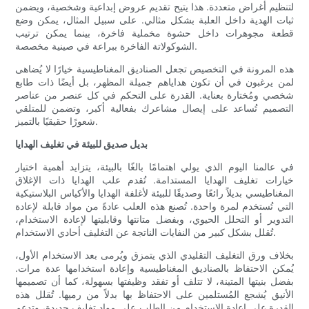
لتنظيم أغراض متعددة. هذا يتيح تقديم عروض إبداعية وشخصية، ويضمن
ثبات الهدية داخل العلبة بشكل مثالي. على سبيل المثال، يمكن وضع
قطعة مجوهرات داخل حشوة مخملية فاخرة، بينما يمكن ترتيب
الشوكولاتة الفاخرة ببراعة في صينية مخصصة.
هذه المرونة في التخصيص تجعل الصناديق المغناطيسية خيارًا لا يُضاهى
لمن يرغبون في أن تكون هداياهم جميلة المظهر، بل أيضًا ذات طابع
شخصي ومُختارة بعناية. القدرة على التحكم في كل عنصر من عناصر
التصميم تُساعد على إيصال مشاعرك بفعالية أكبر، وتضمن للمتلقي
شعورًا حقيقيًا بالتميز.
بديل صديق للبيئة في تغليف الهدايا
في عالمنا اليوم الذي يولي اهتمامًا بالغًا بالبيئة، يتزايد أهمية اختيار
خيارات تغليف الهدايا المستدامة. تُقدم علب الهدايا ذات الإغلاق
المغناطيسي بديلاً رائعًا وصديقًا للبيئة لأغلفة الهدايا والأكياس البلاستيكية
التي تُستخدم لمرة واحدة. تُصنع هذه العلب عادةً من مواد قابلة لإعادة
التدوير أو التحلل الحيوي، وبفضل متانتها وقابليتها لإعادة الاستخدام،
تُقلل بشكل كبير من النفايات الناتجة عن التغليف أحادي الاستخدام.
بخلاف ورق التغليف التقليدي الذي يتمزق ويُرمى بعد الاستخدام الأول،
يُمكن الاحتفاظ بالصناديق المغناطيسية وإعادة استخدامها عدة مرات.
بفضل بنيتها المتينة، لا تتلف أو تفقد وظيفتها بسهولة، كما أن تصميمها
الأنيق يُشجع المُستلمين على الاحتفاظ بها بدلاً من رميها. تُقلل هذه
القدرة على إعادة الاستخدام من الطلب على مواد تغليف جديدة، وتدعم