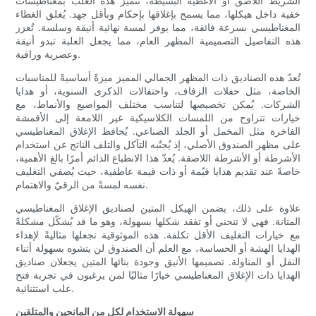
الشريط اللاصق أو الأغطية البسيطة، تتميز هذه العلب بمغناطيسات
خفية داخل هيكلها، مما يسمح بإغلاقها بإحكام وبأقل جهد. يُغلق الغطاء
المغناطيسي بسرعة فائقة، مما يوفر لمسة نهائية أنيقة وسلسة. تُعزز
هذه التفاصيل التصميمية المظهر العام، مما يجعل العلبة تبدو أنيقة
وعصرية وراقية.
تُعدّ هذه الصناديق ذات المظهر الجمالي المميز ميزةً أساسيةً للمناسبات
الخاصة، مثل حفلات الزفاف، واحتفالات الذكرى السنوية، أو هدايا
الشركات. يُمكن تخصيصها لتناسب مختلف المواضيع والأنماط، مع
خيارات تتراوح من اللمسات الكلاسيكية غير اللامعة إلى الأقمشة
الفاخرة مثل المخمل أو الجلد الصناعي. يُحافظ الإغلاق المغناطيسي
على مظهر الصندوق الأصلي، إذ يُجنّبه التآكل والتلف الناتج عن استخدام
الأشرطة أو الأشرطة اللاصقة. يُعدّ هذا الانطباع الدائم أمرًا بالغ الأهمية،
خاصةً عند تقديم هدايا قيّمة أو ذات قيمة عاطفية، حيث يُضفي التغليف
نفسه لمسةً من الرقيّ والاهتمام.
علاوة على ذلك، يضمن الهيكل المتين لصناديق الإغلاق المغناطيسي
المتانة. فهي لا تنحني أو تفقد شكلها بسهولة، وهو ما قد يُشكّل مشكلةً
مع خيارات التغليف الأقل تكلفة. هذه الموثوقية تجعلها مثاليةً لإهداء
الهدايا الهشة أو الحساسة، مع العلم أن الصندوق لن يتشوه بسهولة أثناء
النقل أو المناولة. تصميمها الأنيق وجودة بنائها المتين يجعلان صناديق
الهدايا ذات الإغلاق المغناطيسي خيارًا مثاليًا لمن يرغبون في تجربة فتح
علب استثنائية.
سهولة الاستخدام لكل من المانحين والمتلقين