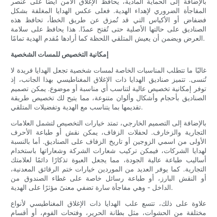
بالإضافة إلى الحماية المادية، يحافظ الإغلاق الآمن أيضًا على عنصر
المفاجأة الضروري لإهداء الهدية. فعلى عكس الهدايا المغلفة بشكل
فضفاض أو الأكياس التي قد تُمزق عن طريق الخطأ، تحافظ هذه
الصناديق على حالتها الأصلية حتى تُفتح عمدًا. هذا يحافظ على سلامة
العرض ويضمن أن يعيش المتلقي اللحظة كما أرادها مُقدم الهدية تمامًا.
إمكانية التخصيص للمسات الشخصية
غالبًا ما تتطلب المناسبات الخاصة لمسات شخصية تجعل الهدايا فريدة لا
تُنسى. تتميز صناديق الهدايا ذات الإغلاق المغناطيسي بهذا الجانب، إذ
توفر إمكانية تخصيص عالية لتناسب أي مناسبة أو موضوع. يمكن تصميم
الصناديق بأحجام وأشكال وألوان متنوعة، مما يتيح لك تخصيص طريقة
تقديمها بما يتناسب مع الهدية وتفضيلات المتلقي.
بالإضافة إلى التصميم الخارجي، تمتد خيارات التخصيص لتشمل العلامات
التجارية والزخارف. لحفلات الزفاف، يمكن نقش أو طباعة الأحرف
الأولى من اسمي الزوجين أو تاريخ الزفاف على الصناديق. أما بالنسبة
لهدايا الشركات، فيمكن تركيب شعارات الشركة وشعاراتها باستخدام
أساليب طباعة عالية الجودة، مما يجعل العبوة تذكارًا دائمًا لعلامتك
التجارية. كما يوفر العديد من الموردين خيارات ختم الرقائق المعدنية،
أو النقش البارز، أو طباعة رسائل خاصة على غطاء الصندوق من
الداخل - وهي مفاجأة سارة تضفي معنىً مؤثرًا على الهدية.
علاوة على ذلك، تتسع علب الهدايا ذات الإغلاق المغناطيسي لأنواع
مختلفة من الحشوات، مثل بطانة الحرير، وفتحات الفوم، أو أقسام