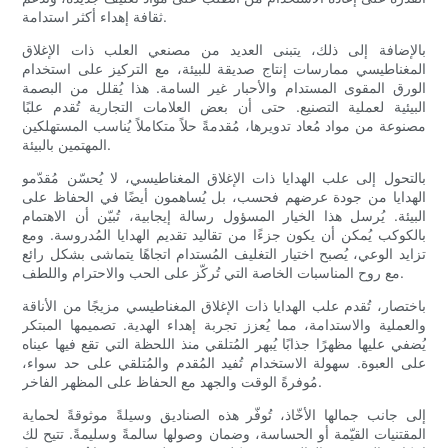
ثقافة إهداء أكثر استدامة.
بالإضافة إلى ذلك، يتبنى العديد من مصنعي العلب ذات الإغلاق
المغناطيسي ممارسات إنتاج صديقة للبيئة، مع التركيز على استخدام
الورق المقوى المستدام والأحبار غير السامة. هذا يُقلل من البصمة
البيئية لعملية التصنيع. حتى أن بعض العلامات التجارية تُقدم علبًا
مصنوعة من مواد مُعاد تدويرها، مُقدمةً حلاً متكاملاً يُناسب المستهلكين
المهتمين بالبيئة.
بالتحول إلى علب الهدايا ذات الإغلاق المغناطيسي، لا يُحسّن مُقدّمو
الهدايا من جودة عرضهم فحسب، بل يُساهمون أيضًا في الحفاظ على
البيئة. يُرسل هذا الخيار المسؤول رسالة إيجابية، تُبيّن أن الاهتمام
بالكوكب يُمكن أن يكون جزءًا من تقاليد تقديم الهدايا المُدروسة. ومع
تزايد الوعي، يُصبح اختيار التغليف المُستدام اتجاهًا يتماشى بشكل رائع
مع روح المناسبات الخاصة التي تُركّز على الحب والاحترام واللطف.
باختصار، تُقدم علب الهدايا ذات الإغلاق المغناطيسي مزيجًا من الأناقة
والعملية والاستدامة، مما يُعزز تجربة إهداء الهدية. تصميمها المبتكر
يُضفي عليها مظهرًا جذابًا يُبهر المُتلقي منذ اللحظة التي تقع فيها عيناه
على العبوة. سهولة الاستخدام تُفيد المُقدم والمُتلقي على حد سواء،
مُوفرةً الوقت والجهد مع الحفاظ على المظهر الفاخر.
إلى جانب جمالها الأخّاذ، تُوفّر هذه الصناديق وسيلةً موثوقةً لحماية
المقتنيات القيّمة أو الحساسة، وضمان وصولها سالمةً وسليمةً. تتيح لك