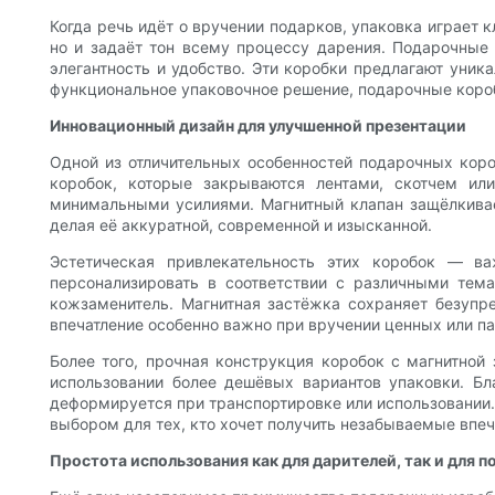
Когда речь идёт о вручении подарков, упаковка играет
но и задаёт тон всему процессу дарения. Подарочные
элегантность и удобство. Эти коробки предлагают уни
функциональное упаковочное решение, подарочные коро
Инновационный дизайн для улучшенной презентации
Одной из отличительных особенностей подарочных коро
коробок, которые закрываются лентами, скотчем ил
минимальными усилиями. Магнитный клапан защёлкивае
делая её аккуратной, современной и изысканной.
Эстетическая привлекательность этих коробок — в
персонализировать в соответствии с различными тема
кожзаменитель. Магнитная застёжка сохраняет безупре
впечатление особенно важно при вручении ценных или п
Более того, прочная конструкция коробок с магнитной
использовании более дешёвых вариантов упаковки. Б
деформируется при транспортировке или использовании.
выбором для тех, кто хочет получить незабываемые впеч
Простота использования как для дарителей, так и для п