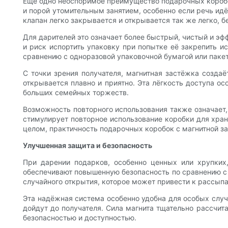
Ещё одно неоспоримое преимущество подарочных коробо
и порой утомительным занятием, особенно если речь идё
клапан легко закрывается и открывается так же легко, б
Для дарителей это означает более быстрый, чистый и эф
и риск испортить упаковку при попытке её закрепить и
сравнению с одноразовой упаковочной бумагой или паке
С точки зрения получателя, магнитная застёжка создаё
открывается плавно и приятно. Эта лёгкость доступа о
больших семейных торжеств.
Возможность повторного использования также означает, 
стимулирует повторное использование коробки для хран
целом, практичность подарочных коробок с магнитной за
Улучшенная защита и безопасность
При дарении подарков, особенно ценных или хрупки
обеспечивают повышенную безопасность по сравнению с
случайного открытия, которое может привести к рассы
Эта надёжная система особенно удобна для особых случа
дойдут до получателя. Сила магнита тщательно рассчит
безопасностью и доступностью.