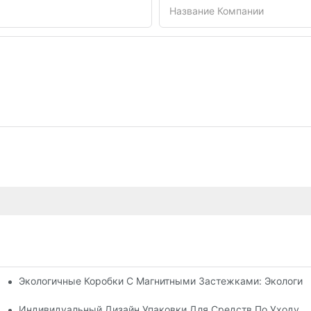
Название Компании
Экологичные Коробки С Магнитными Застежками: Экологич
я Упаковки Премиум-Класса
 Кожей
Индивидуальный Дизайн Упаковки Для Средств По Уходу З