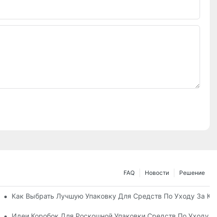
FAQ
Новости
Решение
ные Упаковочные Решения
Как Выбрать Лучшую Упаковку Для Средств По Уходу За К
а Кожей, Повышающий Лояльность К Бренду
Идеи Коробок Для Роскошной Упаковки Средств По Уходу 