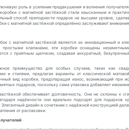
 ключевую роль в усилении предвкушения и волнения получател
 коробки с магнитной застёжкой стали изысканным и практи
кальный способ преподнести подарок на высшем уровне, сдел
бки с магнитной застёжкой определённо заслуживают внимания
бок с магнитной застёжкой является их инновационный и эле
и простыми клапанами, эти коробки оснащены незаметным
тся с приятным щелчком, создавая аккуратный, безупречный 
ажное преимущество для особых случаев, таких как сва
ми и стилями, предлагая варианты от классической матово
чный вид коробки, предотвращая износ, возникающий при ис
амятных подарков, поскольку сама упаковка добавляет изюминк
 застёжкой обеспечивает долговечность. Они не склонны к 
лагодаря надёжности они идеально подходят для подарков х
 Элегантный дизайн в сочетании с надёжной конструкцией дел
атления от распаковки.
олучателей