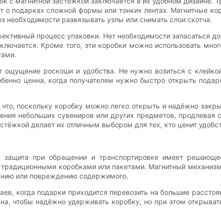
к с магнитной застёжкой заключается в их удобном дизайне. 
т о подарках сложной формы или тонких лентах. Магнитные кор
ез необходимости развязывать узлы или снимать слои скотча.
фективный процесс упаковки. Нет необходимости запасаться д
сключается. Кроме того, эти коробки можно использовать мног
тами.
т ощущение роскоши и удобства. Не нужно возиться с клейко
собенно ценна, когда получателям нужно быстро открыть пода
что, поскольку коробку можно легко открыть и надёжно закры
ения небольших сувениров или других предметов, продлевая 
стёжкой делает их отличным выбором для тех, кто ценит удобст
х, защита при обращении и транспортировке имеет решающе
 традиционными коробками или пакетами. Магнитный механизм
панию или повреждению содержимого.
ев, когда подарки приходится перевозить на большие расстоя
ана, чтобы надёжно удерживать коробку, но при этом открыва