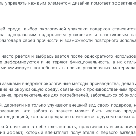
ь управлять каждым элементом дизайна помогает эффективне
ей среде, выбор экологичной упаковки подарков становитс
ива одноразовым подарочным упаковкам и пластиковым паке
лагодаря своей прочности и возможности повторного использ
.
я часто рвётся и выбрасывается после однократного использо
не деформируются и не теряют функциональность, а их стил
 минимизирует потребность в новых упаковочных материалах
и замками внедряют экологичные методы производства, делая а
ствие на окружающую среду, связанное с производственным пр
ние, привлекательное для потребителей, заботящихся об эколо
, дарители не только улучшают внешний вид своих подарков, 
показывая, что забота о планете может быть частью про
я тенденцией, которая прекрасно сочетается с духом особых с
кой сочетают в себе элегантность, практичность и экологич
 эффект, который впечатляет получателя с первого взгляда