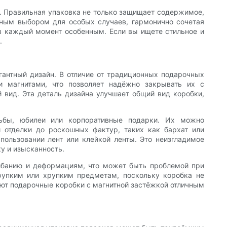
я. Правильная упаковка не только защищает содержимое,
чным выбором для особых случаев, гармонично сочетая
ав каждый момент особенным. Если вы ищете стильное и
.
гантный дизайн. В отличие от традиционных подарочных
и магнитами, что позволяет надёжно закрывать их с
вид. Эта деталь дизайна улучшает общий вид коробки,
дьбы, юбилеи или корпоративные подарки. Их можно
й отделки до роскошных фактур, таких как бархат или
пользовании лент или клейкой ленты. Это неизгладимое
у и изысканность.
сгибанию и деформациям, что может быть проблемой при
рупким или хрупким предметам, поскольку коробка не
ают подарочные коробки с магнитной застёжкой отличным