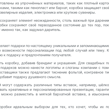
товлены из упрочнённых материалов, таких как плотный карто
ками, такими как пенопласт или бархат, коробка защищает сво
ювелирные изделия, электроника или хрупкие сувениры.
охраняет элемент неожиданности, столь важный при дарении 
обки сохраняют своё первозданное состояние до тех пор, по
 именно так, как задумал даритель.
 делает подарки по-настоящему уникальными и запоминающимис
е возможности персонализации под любой случай или тему. 
ию к подарку и предпочтениям получателя.
ь коробку, добавив брендинг и украшения. Для свадебных п
подарков можно нанести логотипы и слоганы компании с пом
ставщики также предлагают тиснение фольгой, конгревное ти
добавит подарку душевного смысла.
й могут содержать различные типы вставок, например, шёлко
вать креативные и персонализированные презентации, гаранти
 можно разместить в мягкой бархатной вставке, а изыска
коробки идеальным выбором для тех, кто хочет, чтобы их п