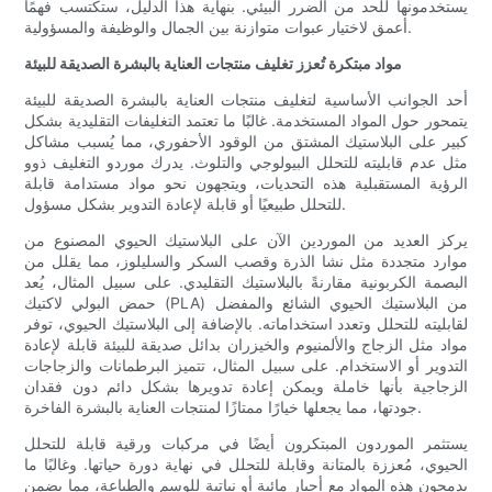
يستخدمونها للحد من الضرر البيئي. بنهاية هذا الدليل، ستكتسب فهمًا
أعمق لاختيار عبوات متوازنة بين الجمال والوظيفة والمسؤولية.
مواد مبتكرة تُعزز تغليف منتجات العناية بالبشرة الصديقة للبيئة
أحد الجوانب الأساسية لتغليف منتجات العناية بالبشرة الصديقة للبيئة
يتمحور حول المواد المستخدمة. غالبًا ما تعتمد التغليفات التقليدية بشكل
كبير على البلاستيك المشتق من الوقود الأحفوري، مما يُسبب مشاكل
مثل عدم قابليته للتحلل البيولوجي والتلوث. يدرك موردو التغليف ذوو
الرؤية المستقبلية هذه التحديات، ويتجهون نحو مواد مستدامة قابلة
للتحلل طبيعيًا أو قابلة لإعادة التدوير بشكل مسؤول.
يركز العديد من الموردين الآن على البلاستيك الحيوي المصنوع من
موارد متجددة مثل نشا الذرة وقصب السكر والسليلوز، مما يقلل من
البصمة الكربونية مقارنةً بالبلاستيك التقليدي. على سبيل المثال، يُعد
حمض البولي لاكتيك (PLA) من البلاستيك الحيوي الشائع والمفضل
لقابليته للتحلل وتعدد استخداماته. بالإضافة إلى البلاستيك الحيوي، توفر
مواد مثل الزجاج والألمنيوم والخيزران بدائل صديقة للبيئة قابلة لإعادة
التدوير أو الاستخدام. على سبيل المثال، تتميز البرطمانات والزجاجات
الزجاجية بأنها خاملة ويمكن إعادة تدويرها بشكل دائم دون فقدان
جودتها، مما يجعلها خيارًا ممتازًا لمنتجات العناية بالبشرة الفاخرة.
يستثمر الموردون المبتكرون أيضًا في مركبات ورقية قابلة للتحلل
الحيوي، مُعززة بالمتانة وقابلة للتحلل في نهاية دورة حياتها. وغالبًا ما
يدمجون هذه المواد مع أحبار مائية أو نباتية للوسم والطباعة، مما يضمن