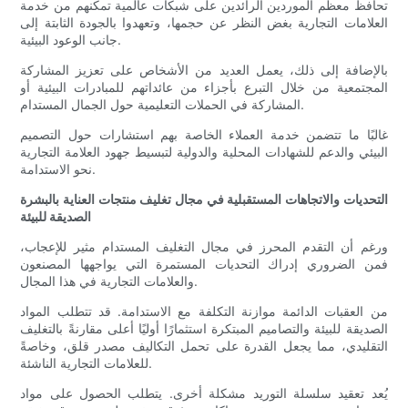
تحافظ معظم الموردين الرائدين على شبكات عالمية تمكنهم من خدمة
العلامات التجارية بغض النظر عن حجمها، وتعهدوا بالجودة الثابتة إلى
جانب الوعود البيئية.
بالإضافة إلى ذلك، يعمل العديد من الأشخاص على تعزيز المشاركة
المجتمعية من خلال التبرع بأجزاء من عائداتهم للمبادرات البيئية أو
المشاركة في الحملات التعليمية حول الجمال المستدام.
غالبًا ما تتضمن خدمة العملاء الخاصة بهم استشارات حول التصميم
البيئي والدعم للشهادات المحلية والدولية لتبسيط جهود العلامة التجارية
نحو الاستدامة.
التحديات والاتجاهات المستقبلية في مجال تغليف منتجات العناية بالبشرة
الصديقة للبيئة
ورغم أن التقدم المحرز في مجال التغليف المستدام مثير للإعجاب،
فمن الضروري إدراك التحديات المستمرة التي يواجهها المصنعون
والعلامات التجارية في هذا المجال.
من العقبات الدائمة موازنة التكلفة مع الاستدامة. قد تتطلب المواد
الصديقة للبيئة والتصاميم المبتكرة استثمارًا أوليًا أعلى مقارنةً بالتغليف
التقليدي، مما يجعل القدرة على تحمل التكاليف مصدر قلق، وخاصةً
للعلامات التجارية الناشئة.
يُعد تعقيد سلسلة التوريد مشكلة أخرى. يتطلب الحصول على مواد