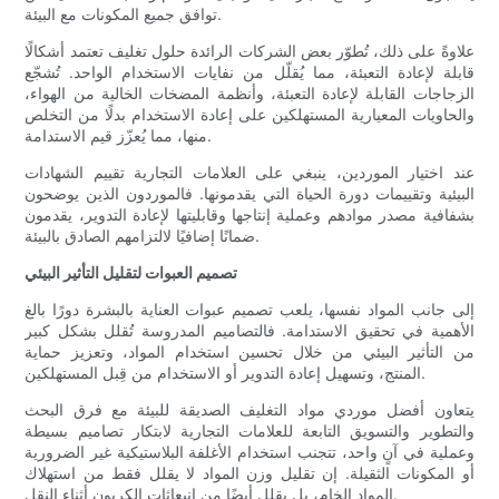
توافق جميع المكونات مع البيئة.
علاوةً على ذلك، تُطوّر بعض الشركات الرائدة حلول تغليف تعتمد أشكالًا
قابلة لإعادة التعبئة، مما يُقلّل من نفايات الاستخدام الواحد. تُشجّع
الزجاجات القابلة لإعادة التعبئة، وأنظمة المضخات الخالية من الهواء،
والحاويات المعيارية المستهلكين على إعادة الاستخدام بدلًا من التخلص
منها، مما يُعزّز قيم الاستدامة.
عند اختيار الموردين، ينبغي على العلامات التجارية تقييم الشهادات
البيئية وتقييمات دورة الحياة التي يقدمونها. فالموردون الذين يوضحون
بشفافية مصدر موادهم وعملية إنتاجها وقابليتها لإعادة التدوير، يقدمون
ضمانًا إضافيًا لالتزامهم الصادق بالبيئة.
تصميم العبوات لتقليل التأثير البيئي
إلى جانب المواد نفسها، يلعب تصميم عبوات العناية بالبشرة دورًا بالغ
الأهمية في تحقيق الاستدامة. فالتصاميم المدروسة تُقلل بشكل كبير
من التأثير البيئي من خلال تحسين استخدام المواد، وتعزيز حماية
المنتج، وتسهيل إعادة التدوير أو الاستخدام من قِبل المستهلكين.
يتعاون أفضل موردي مواد التغليف الصديقة للبيئة مع فرق البحث
والتطوير والتسويق التابعة للعلامات التجارية لابتكار تصاميم بسيطة
وعملية في آنٍ واحد، تتجنب استخدام الأغلفة البلاستيكية غير الضرورية
أو المكونات الثقيلة. إن تقليل وزن المواد لا يقلل فقط من استهلاك
المواد الخام، بل يقلل أيضًا من انبعاثات الكربون أثناء النقل.