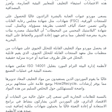
هذه الاعتمادات استيفاء التغليف للمعايير البيئية الصارمة، وتُعزز
المصداقية.
يسعى موردو عبوات العناية بالبشرة الرائدون غالبًا للحصول على
شهادات، مثل شهادة مجلس رعاية الغابات (FSC) للمنتجات الورقية،
والتي تضمن حصاد ألياف الخشب بطريقة مسؤولة. وبالمثل، تُثبت
شهادة "البلاستيك المحمي من المحيطات" أن البلاستيك مصدره بيئات
بحرية معرضة للخطر، مما يدعم جهود إعادة التدوير والحفاظ على البيئة
البحرية.
قد يحصل موردو مواد التغليف القابلة للتحلل الحيوي على شهادات من
منظمات مثل معهد المنتجات القابلة للتحلل الحيوي، الذي يقيم قابلية
التحلل في ظل ظروف صناعية أو خردة منزلية حقيقية.
تعكس شهادة ISO 14001 لأنظمة إدارة البيئة التزام المورد بتقليل
بصمته البيئية في عمليات التصنيع.
غالبًا ما يقوم الموردون الذين يستفيدون من مواد التغليف المعاد تدويرها
بوضع علامة على منتجاتهم برمز How2Recycle، مما يوفر إرشادات
واضحة للمستهلكين حول التخلص السليم من هذه المواد.
بالنسبة للعلامات التجارية التي تسعى إلى حلول خالية من النفايات أو
الاقتصاد الدائري، فإن الموردين الذين يشاركون بنشاط في برامج
الاستعادة أو إعادة التعبئة غالبًا ما يحملون شهادات ملكية إضافية تثبت
صحة هذه الأنظمة.