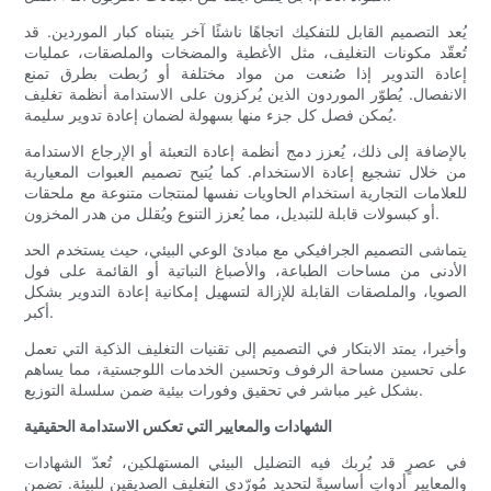
يُعد التصميم القابل للتفكيك اتجاهًا ناشئًا آخر يتبناه كبار الموردين. قد
تُعقّد مكونات التغليف، مثل الأغطية والمضخات والملصقات، عمليات
إعادة التدوير إذا صُنعت من مواد مختلفة أو رُبطت بطرق تمنع
الانفصال. يُطوّر الموردون الذين يُركزون على الاستدامة أنظمة تغليف
يُمكن فصل كل جزء منها بسهولة لضمان إعادة تدوير سليمة.
بالإضافة إلى ذلك، يُعزز دمج أنظمة إعادة التعبئة أو الإرجاع الاستدامة
من خلال تشجيع إعادة الاستخدام. كما يُتيح تصميم العبوات المعيارية
للعلامات التجارية استخدام الحاويات نفسها لمنتجات متنوعة مع ملحقات
أو كبسولات قابلة للتبديل، مما يُعزز التنوع ويُقلل من هدر المخزون.
يتماشى التصميم الجرافيكي مع مبادئ الوعي البيئي، حيث يستخدم الحد
الأدنى من مساحات الطباعة، والأصباغ النباتية أو القائمة على فول
الصويا، والملصقات القابلة للإزالة لتسهيل إمكانية إعادة التدوير بشكل
أكبر.
وأخيرا، يمتد الابتكار في التصميم إلى تقنيات التغليف الذكية التي تعمل
على تحسين مساحة الرفوف وتحسين الخدمات اللوجستية، مما يساهم
بشكل غير مباشر في تحقيق وفورات بيئية ضمن سلسلة التوزيع.
الشهادات والمعايير التي تعكس الاستدامة الحقيقية
في عصرٍ قد يُربك فيه التضليل البيئي المستهلكين، تُعدّ الشهادات
والمعايير أدواتٍ أساسيةً لتحديد مُورّدي التغليف الصديقين للبيئة. تضمن