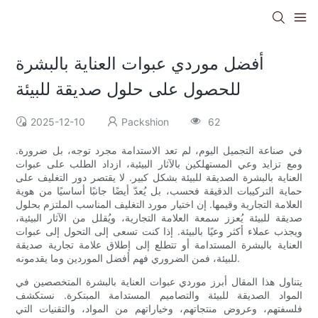
أفضل موردي عبوات العناية بالبشرة
للحصول على حلول صديقة للبيئة
2025-12-10
Packshion
62
في صناعة التجميل اليوم، لم تعد الاستدامة مجرد توجه، بل ضرورة.
ومع تزايد وعي المستهلكين بالآثار البيئية، ازداد الطلب على عبوات
العناية بالبشرة الصديقة للبيئة بشكل كبير. لا يقتصر دور التغليف على
حماية التركيبات الدقيقة فحسب، بل يُعدّ أيضًا جانبًا أساسيًا من هوية
العلامة التجارية وقيمها. إن اختيار مورد التغليف المناسب الملتزم بحلول
صديقة للبيئة يُعزز سمعة العلامة التجارية، ويُقلل من الآثار البيئية،
ويجذب عملاء أكثر وعيًا بالبيئة. إذا كنت تسعى إلى التحول إلى عبوات
العناية بالبشرة المستدامة أو تتطلع إلى إطلاق علامة تجارية صديقة
للبيئة، فمن الضروري فهم أفضل الموردين وما يقدمونه.
يتناول هذا المقال أبرز موردي عبوات العناية بالبشرة المتخصصين في
المواد الصديقة للبيئة والتصاميم المستدامة المبتكرة. نستكشف
فلسفتهم، وعروض منتجاتهم، وخياراتهم من المواد، والتقنيات التي