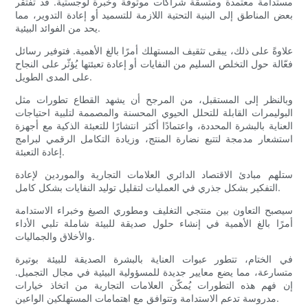
مستدامة معتمدة ومتسقة شراكات موثوقة وخبرة لوجستية. قد تفتقر
بعض المناطق إلى البنية التحتية اللازمة للتسميد أو إعادة التدوير، مما
يحد من الفوائد البيئية.
علاوةً على ذلك، يبقى تثقيف المستهلك أمرًا بالغ الأهمية. فتوفير رسائل
فعّالة حول التخلص السليم من النفايات أو إعادة تعبئتها يُؤثّر على النجاح
على المدى الطويل.
وبالنظر إلى المستقبل، من المرجح أن يشهد القطاع تطورات مثل
البوليمرات القابلة للتحلل الحيوي المحسنة والمصممة لتلبية احتياجات
العناية بالبشرة المحددة، واعتمادًا أكثر انتشارًا للتعبئة الذكية مع أجهزة
استشعار مدمجة لتتبع نضارة المنتج، وزيادة التكامل الرقمي لبرامج
إعادة التعبئة.
ستلهم مبادئ الاقتصاد الدائري العلامات التجارية والموردين لإعادة
التفكير بشكل جذري في العمليات لتقليل توليد النفايات بشكل كامل.
سيصبح التعاون بين منتجي التغليف ومطوري الصيغ وخبراء الاستدامة
أمرًا بالغ الأهمية في إنشاء حلول صديقة للبيئة شاملة تلبي الأداء
والأخلاق والجماليات.
في الختام، تتطور عبوات العناية بالبشرة الصديقة للبيئة بوتيرة
متسارعة، مما يضع معايير جديدة للمسؤولية البيئية في مجال التجميل.
إن فهم هذه التطورات يُمكّن العلامات التجارية من اتخاذ خيارات
مدروسة تدعم الاستدامة وتتوافق مع اهتمامات المستهلكين الواعين.