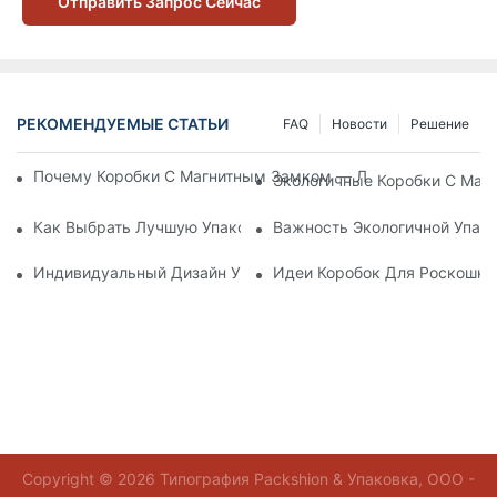
Отправить Запрос Сейчас
РЕКОМЕНДУЕМЫЕ СТАТЬИ
FAQ
Новости
Решение
Почему Коробки С Магнитным Замком — Лучший Выбор Дл
Экологичные Коробки С Маг
Как Выбрать Лучшую Упаковку Для Средств По Уходу За К
Важность Экологичной Упако
Индивидуальный Дизайн Упаковки Для Средств По Уходу 
Идеи Коробок Для Роскошно
Copyright © 2026 Типография Packshion & Упаковка, ООО -