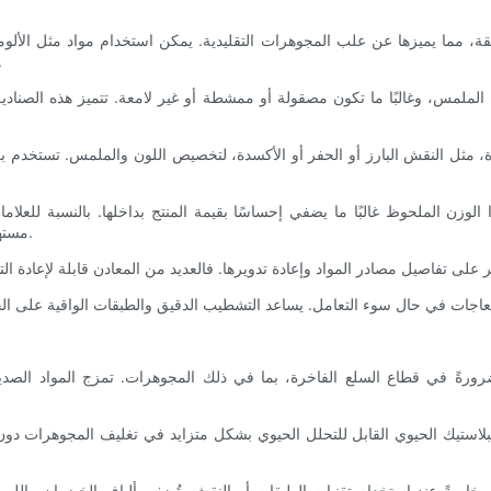
لفائقة، مما يميزها عن علب المجوهرات التقليدية. يمكن استخدام مواد مثل الألو
والذهب، لابتكار تصاميم عبوات مميزة
 الملمس، وغالبًا ما تكون مصقولة أو ممشطة أو غير لامعة. تتميز هذه الصناديق ب
دة، مثل النقش البارز أو الحفر أو الأكسدة، لتخصيص اللون والملمس. تستخدم بعض
الوزن الملحوظ غالبًا ما يضفي إحساسًا بقيمة المنتج بداخلها. بالنسبة للعلام
مستهلكين عصرية، توفر الصناديق المعدنية توازنًا مثاليًا بين الشكل والوظيفة.
 ضرورةً في قطاع السلع الفاخرة، بما في ذلك المجوهرات. تمزج المواد الصديق
البلاستيك الحيوي القابل للتحلل الحيوي بشكل متزايد في تغليف المجوهرات دون ال
ة، خاصةً عند استخدام تقنيات الطبقات أو النقش. تُضفي ألياف الخيزران واللب ال