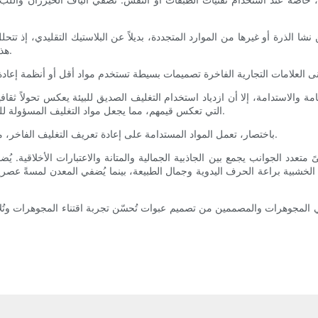
من نشا الذرة أو غيرها من الموارد المتجددة، بديلاً عن البلاستيك التقليدي، إذ ت
هذه المواد بأشكال أنيقة وتغليفها ببطانات ناعمة لحماية المجوهرات الثمينة.
والاستدامة، إلا أن ازدياد استخدام التغليف الصديق للبيئة يعكس تحولاً ثقافياً
التي تعكس قيمهم، مما يجعل مواد التغليف المسؤولة للمجوهرات ليس خياراً أخلاقياً فحسب، بل ميزة تسويقية استراتيجية أيضاً.
باختصار، تعمل المواد المستدامة على إعادة تعريف التغليف الفاخر، مما يدل على أن الأناقة والمسؤولية البيئية يمكن أن تتعايشا بشكل جميل.
ً متعدد الجوانب يجمع بين الجاذبية الجمالية والمتانة والاعتبارات الأخلاقية. 
الخشبية براعة الحرف اليدوية وجمال الطبيعة، بينما يُضفي المعدن لمسةً عصريةً 
ئغي المجوهرات والمصممين من تصميم عبوات تُحسّن تجربة اقتناء المجوهرات وتُ