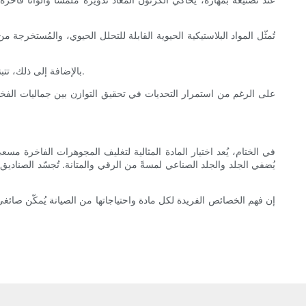
تُمثّل المواد البلاستيكية الحيوية القابلة للتحلل الحيوي، والمُستخرجة 
بالإضافة إلى ذلك، تتبنى العلامات التجارية الفاخرة تصميمات بسيطة تستخدم مواد أقل أو أنظمة إعادة تعبئة واستخدام مبتكرة، مما يقلل من النفايات مع الحفاظ على التطور.
على الرغم من استمرار التحديات في تحقيق التوازن بين جماليات الفخامة 
في الختام، يُعد اختيار المادة المثالية لتغليف المجوهرات الفاخرة مسعى
يُضفي الجلد والجلد الصناعي لمسةً من الرقي والمتانة. تُجسّد الصناديق 
إن فهم الخصائص الفريدة لكل مادة واحتياجاتها من الصيانة يُمكّن صا