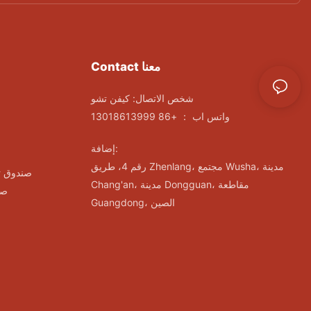
Contact معنا
شخص الاتصال: كيفن تشو
واتس اب ： +86 13018613999
إضافة:
رقم 4، طريق Zhenlang، مجتمع Wusha، مدينة
صندوق ت
Chang'an، مدينة Dongguan، مقاطعة
صن
Guangdong، الصين