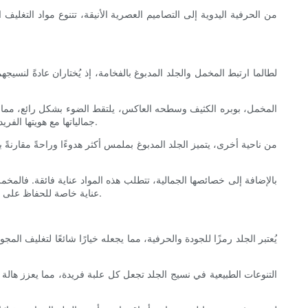
من الحرفية اليدوية إلى التصاميم العصرية الأنيقة، تتنوع مواد التغل
لطالما ارتبط المخمل والجلد المدبوغ بالفخامة، إذ يُختاران عادةً لنسيج
المخمل، بوبره الكثيف وسطحه العاكس، يلتقط الضوء بشكل رائع، مما يعزز 
جمالياتها مع هويتها الفريدة. علاوة على ذلك، فإن قدرة المخمل على امتصاص الصوت تعزز تجربة فتح هادئة وحميمية، مما يضفي لمسة احتفالية على استلام المجوهرات الفاخرة.
من ناحية أخرى، يتميز الجلد المدبوغ بملمس أكثر هدوءًا وراحةً مقارنةً 
بالإضافة إلى خصائصها الجمالية، تتطلب هذه المواد عناية فائقة. فالمخم
عناية خاصة للحفاظ على حالتها الأصلية. ومع ذلك، فإن ملمسها الفاخر وجاذبيتها الخالدة تجعلها خيارًا مفضلًا دائمًا للتغليف الفاخر، إذ تعكس إحساسًا بالحصرية والاهتمام بالتفاصيل.
يُعتبر الجلد رمزًا للجودة والحرفية، مما يجعله خيارًا شائعًا لتغليف المج
التنوعات الطبيعية في نسيج الجلد تجعل كل علبة فريدة، مما يعزز هالة