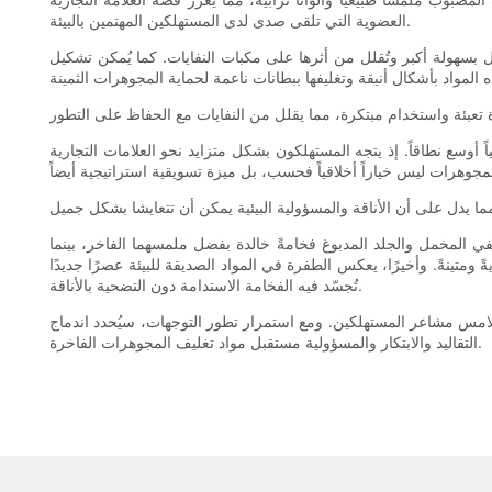
العضوية التي تلقى صدى لدى المستهلكين المهتمين بالبيئة.
تحلل بسهولة أكبر وتُقلل من أثرها على مكبات النفايات. كما يُمكن تشكيل
 أوسع نطاقاً. إذ يتجه المستهلكون بشكل متزايد نحو العلامات التجارية
يُضفي المخمل والجلد المدبوغ فخامةً خالدة بفضل ملمسهما الفاخر، بينما
ومتينةً. وأخيرًا، يعكس الطفرة في المواد الصديقة للبيئة عصرًا جديدًا
تُجسّد فيه الفخامة الاستدامة دون التضحية بالأناقة.
لامس مشاعر المستهلكين. ومع استمرار تطور التوجهات، سيُحدد اندماج
التقاليد والابتكار والمسؤولية مستقبل مواد تغليف المجوهرات الفاخرة.