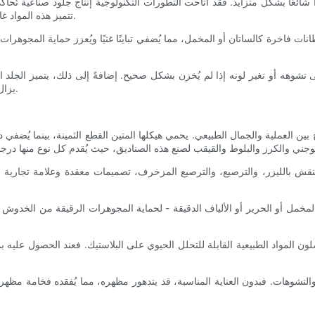
 شائعًا بشكل متزايد. فقد أتاحت التطورات التكنولوجية إنتاج جلود صناعية تُح
تتميز هذه المواد غالبًا بمقاومتها للماء وقلة صيانتها، مما يجعلها عملية لأنماط الحياة النشطة.
انات فاخرة كالساتان أو المخمل، مما يُضفي تباينًا غنيًا ويُعزز حماية المجوهرا
شوهه أو تغير لونه إذا لم يُخزن بشكل صحيح. إضافةً إلى ذلك، يتميز الجلد الأ
يزال الجلد الأصلي مادة فاخرة، رمزًا للرقي والمتانة في تغليف المجوهرات.
العملية والجمال الطبيعي. يحمي هيكلها المتين القطع الثمينة، بينما يُضفي دف
 النقش بالليزر، والترصيع، والترصيع المزخرف، تصميمات معقدة وعلامة تجارية
ل المخمل أو الحرير أو الألياف الدقيقة - لحماية المجوهرات الرقيقة من الخدوش
ن المواد الطبيعية القابلة للتحلل الحيوي على البلاستيك. فعند الحصول عليه بمسؤ
وهات. فبدون العناية المناسبة، قد يتدهور مظهره، مما يُفقده فخامة مظهره. و