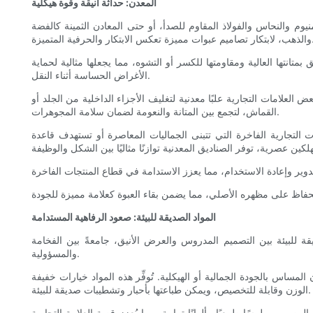
المعدن: حداثة أنيقة وقوة هيكلية
منيوم والنحاس والفولاذ المقاوم للصدأ، أو حتى المعادن الثمينة كالفضة
 تعكس الابتكار والحرفية المتميزة.
متانتها العالية ومقاومتها للكسر أو التشوه، مما يجعلها مثالية لحماية
الأغراض الحساسة أثناء النقل.
 العلامات التجارية علبًا معدنية لتغليف الأجزاء الداخلية من الجلد أو
القماش، لتجمع بين المتانة والنعومة لضمان سلامة المجوهرات.
ات التجارية الفاخرة التي تتبنى الجماليات المعاصرة أو تستهدف قاعدة
المواد الصديقة للبيئة: صعود الرفاهية المستدامة
ة للبيئة بين التصميم المدروس والعرض الأنيق، جامعةً بين الفخامة
والمسؤولية.
مساس بالجودة الجمالية أو الهيكلية. تُوفِّر هذه المواد خيارات خفيفة
الوزن وقابلة للتخصيص، ويمكن طباعتها بأحبار وتشطيبات صديقة للبيئة.
مصبوب ملمسًا طبيعيًا وألوانًا ترابية، مما يُعزز قصة العلامة التجارية