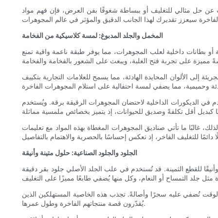
بحث عن حل مثالي للتغليف أو ببساطة شغوفًا بفن العرض، فإن فهم مواد
المخمل والجلد المدبوغ: لمسة كلاسيكية من الفخامة
جية أو بطانات داخلية لعلب المجوهرات، مما يوفر طبقة ناعمة واقية تمنع
ئة إلى الألوان المحايدة الهادئة، مما يسمح للعلامات التجارية بتكييف
تخدم في الديكورات الداخلية لاحتضان المجوهرات الرقيقة برقة. ويُستخدم
لك، غالبًا ما تأتي صناديق المجوهرات المغطاة بهذه المواد مع تعليمات
الجلود والجلود الصناعية: حلول متينة وأنيقة
ا وأنيقًا للقطع الثمينة. قد تُستخدم في علب الجلد الأصلي جلود بقر دقيقة
لوقت تُضفي عليه سحرًا وأصالةً. تجذب هذه الخاصية المستهلكين الذين
يُقدّرون قصة منتجاتهم الفاخرة وطول عمرها.