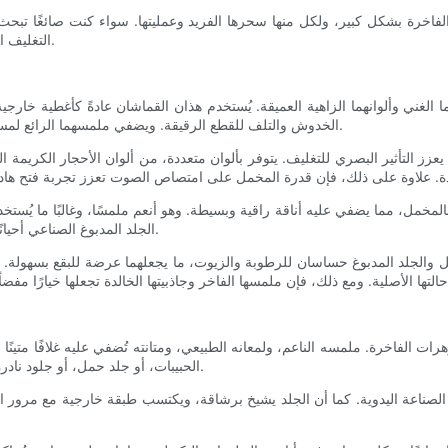
يف الفاخرة بشكل كبير، ولكل منها سحرها الفريد وعمليتها. سواء كنت صائغًا ت
التغليف الفاخرة سيعزز تقديرك لهذا الجانب الدقيق والمؤثر في عالم المجوهرات.
هما الغني وألوانهما الزاهية العميقة. يُستخدم هذان القماشان عادةً كأغطية خار
الخدوش والتلف للقطع الرقيقة. ويضفي ملمسهما الرائع لمسةً مميزة على تجربة فتح العلبة، ويبعث على الشعور بالفخامة والفخامة.
التأثير البصري للتغليف. يتوفر بألوان متعددة، من ألوان الأحجار الكريمة الجري
بالمخمل، مما يضفي عليه أناقة راقية وبسيطة. وهو أنعم ملمسًا، وغالبًا ما يُس
الجلد المدبوغ الصناعي أحيانًا كبديل أقل تكلفةً وصديق للحيوانات، إذ يتميز بخصائص ملمسية مماثلة.
ل والجلد المدبوغ حساسان للرطوبة والزيوت، ما يجعلهما عرضة للبقع بسهولة. لذ
وهرات الفاخرة. ملمسه الناعم، ولمعانه الطبيعي، ومتانته تُضفي عليه غلافًا متينً
الحبيبات، أو جلد حمل، أو جلود نادرة مثل جلد التمساح أو النعام، وكل منها يُضفي طابعًا مميزًا على التغليف.
 الصناعة اليدوية. كما أن الجلد يشيخ برشاقة، ويكتسب طبقة خارجية مع مرور ا