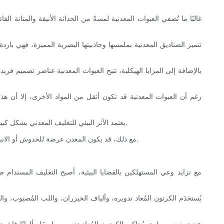
غالبًا ما تُضفي العبوات المعدنية لمسةً من الحداثة الأنيقة والمتانة ا
تتميز الصناديق المعدنية بملمسها وجاذبيتها البصرية المميزة، فهي باردة
بالإضافة إلى المزايا الهيكلية، تتيح العبوات المعدنية عناصر تصميم فري
رغم أن العبوات المعدنية قد تكون أثقل من المواد الأخرى، إلا أن هذا 
يعتمد الأثر البيئي للتغليف المعدني بشكل كبير على تفاصيل مصادر المواد وإعادة تدويرها. فالعديد من المعادن قابلة لإعادة التدوير وإعادة الاستخدام، مما يعزز الاستدامة في قطاع المنتجات الفاخرة.
مع ذلك، قد يكون المعدن عرضة للخدوش أو الانبعاجات في حال سوء التعامل. يساعد التشطيب الدقيق والطبقات الواقية على الحفاظ على مظهره الأصلي، مما يضمن بقاء العبوة كعلامة مميزة للجودة.
مع تزايد وعي المستهلكين بالقضايا البيئية، أصبح التغليف المستدام
يُستخدَم الكرتون المُعاد تدويره، وألياف الخيزران، واللب المُصبوب، و
عند تصنيعه بمهارة، يُحاكي الكرتون المُعاد تدويره ملمسًا وألوانًا فاخر