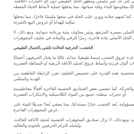
اكي إلى حد كبير ملمس ومظهر الجلد الطبيعي دون أي اعتبارات أخلاقية.
ت. كما تُسهم صلابة ووزن علب الجلد في منحها ملمسًا فاخرًا، مما يجعلها
مثالية للهدايا أو عروض البيع بالتجزئة.
صلي بسعره المرتفع، ويثير مخاوف بيئية ورعاية حيوانية. ومع ذلك، لا
الخشب: الحرفية الخالدة تلتقي بالجمال الطبيعي
ء عروق الخشب لمسةً طبيعيةً جذابة. غالبًا ما يختار الحرفيون أخشابًا
 شخصية. هذه القدرة على تخصيص التغليف تعزز الرابطة العاطفية بين
الهدية والمتلقي.
 والحركة. كما تتضمن بعض الصناديق الخشبية الفاخرة أقفالًا مغناطيسية
أو حجرات مبطنة، تجمع بين المواد الكلاسيكية والابتكارات العصرية.
ولية، يُعد الخشب خيارًا مستدامًا، مما يضفي بُعدًا صديقًا للبيئة على
عرض المجوهرات الفاخرة.
مع ذلك، لا تزال صناديق المجوهرات الخشبية تُجسّد الأناقة الخالدة،
وتُجسّد التزام الحرفيين بالجودة والتقاليد.