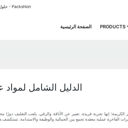
حلول تغليف الورق المصممة خصيصًا للعملاء في جميع أنحاء العالم منذ عام 1996 - Packshion
PRODUCTS
الصفحة الرئيسية
الدليل الشامل لمواد 
يمة؛ إنها تجربة فريدة، تعبير عن الأناقة والرقي. يلعب التغليف دورًا محوريً
هرات الفاخرة عملية معقدة تجمع بين الجمالية والوظيفة والاستدامة. تستكشف هذه ا