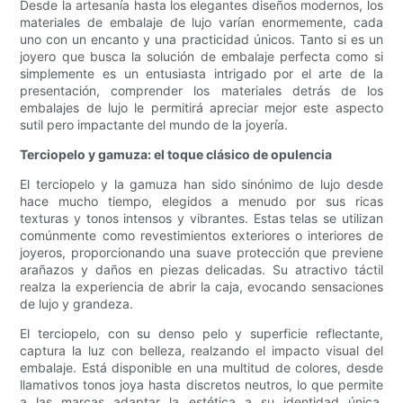
Desde la artesanía hasta los elegantes diseños modernos, los
materiales de embalaje de lujo varían enormemente, cada
uno con un encanto y una practicidad únicos. Tanto si es un
joyero que busca la solución de embalaje perfecta como si
simplemente es un entusiasta intrigado por el arte de la
presentación, comprender los materiales detrás de los
embalajes de lujo le permitirá apreciar mejor este aspecto
sutil pero impactante del mundo de la joyería.
Terciopelo y gamuza: el toque clásico de opulencia
El terciopelo y la gamuza han sido sinónimo de lujo desde
hace mucho tiempo, elegidos a menudo por sus ricas
texturas y tonos intensos y vibrantes. Estas telas se utilizan
comúnmente como revestimientos exteriores o interiores de
joyeros, proporcionando una suave protección que previene
arañazos y daños en piezas delicadas. Su atractivo táctil
realza la experiencia de abrir la caja, evocando sensaciones
de lujo y grandeza.
El terciopelo, con su denso pelo y superficie reflectante,
captura la luz con belleza, realzando el impacto visual del
embalaje. Está disponible en una multitud de colores, desde
llamativos tonos joya hasta discretos neutros, lo que permite
a las marcas adaptar la estética a su identidad única.