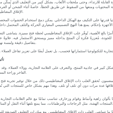
ة القابلة للارتداء، وحتى ملحقات الألعاب، بشكل كبير من التغليف الذي يُمكّن من
سلامة المحتويات ومنعها من السقوط عن طريق الخطأ، خاصةً أثناء الشحن أو العرض
الإغلاق المغناطيسي عن الصناديق الكرتونية التقليدية القابلة للطي أو الصناديق الملصقة.
جيا قدرتها على التكيف مع الهيكل الداخلي. يمكن دمج استخدام الحشوات المخص
 أمرًا بالغ الأهمية، تُوفّر علب الإغلاق المغناطيسي لحظة فتح مميزة. يتماشى ال
ً للجودة، مُعززةً فكرة أن المنتج بداخله مميز ويستحق الاستثمار فيه. علاوةً عل
بتفاصيل دقيقة ولمسة نهائية غير لامعة أو لامعة، وكلها تتناغم بتناغم مع ميزة الإغلاق المغناطيسي.
تأث
ل كبير في جاذبية المنتج، والتعرف على العلامة التجارية، وولاء العملاء. وقد
الفاخر وراحة المستخدم، مُعالجةً بفعالية العديد من التحديات التي تواجهها علامات التجميل.
مضمون. تُحقق العلب ذات الإغلاق المغناطيسي ذلك من خلال توفير تجربة فتح غي
ة وإغلاقها عدة مرات دون أي تلف أو تلف. وهذا مهم بشكل خاص للمنتجات التي ت
يًا بألوان زاهية وأنماط وقوام وزخارف تتناسب تمامًا مع عالم العلامات التجار
نات، مما يمنع تلفها أثناء النقل أو المناولة. تُقلل هذه الميزة الوقائية من معدلات الإرجاع وتزيد من رضا العملاء.
ا تتماشى العلب ذات الإغلاق المغناطيسي مع مبادرات التغليف الصديقة للبيئة. 