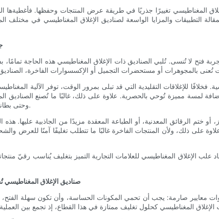
إغلاق المغناطيسي تغييرًا جذريًا في طريقة عرض المنتجات وحفظها. فأغطيةها ال
المقالة التطبيقات والمزايا الواسعة لصناديق الإغلاق المغناطيسي في مخت
ج
 فتح لا تُنسى. تُلبي الصناديق ذات الإغلاق المغناطيسي هذه الحاجة تمامًا، بفضل 
 فخلافًا للإغلاقات التقليدية التي قد تبلى بمرور الوقت، توفر الآلية المغناطيسي
فة لمسة مميزة تُوحي بالحصرية. علاوة على ذلك، غالبًا ما تُصنع الصناديق الم
وحتى بطانات قماشية داخلية، مما يُضفي على الفخامة التي يتوقعها عملاء الفخامة.
و ختم الرقائق المعدنية، أو الطباعة المعقدة مزيدًا من الجاذبية عليها. هذه ا
 علاوة على ذلك، ولأن المنتجات الفاخرة غالبًا ما تتطلب تغليفًا آمنًا للعرض 
 علب الإغلاق المغناطيسي للعلامات التجارية التميز بتغليف يُناسب رقيّ منتجاتها
صناديق الإغلاق المغناطيسي تُ
 معايير صارمة: يجب أن تحمي المكونات الحساسة، وأن تكون سهلة الفتح، وأن تتر