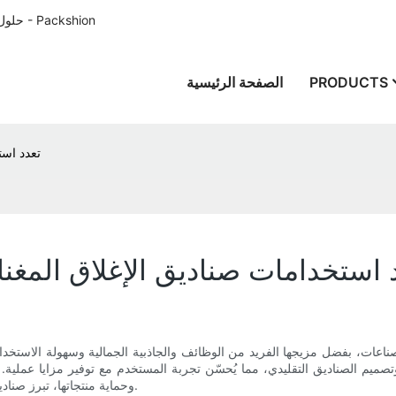
حلول تغليف الورق المصممة خصيصًا للعملاء في جميع أنحاء العالم منذ عام 1996 - Packshion
PRODUCTS
الصفحة الرئيسية
تعدد است
 استخدامات صناديق الإغلاق المغ
ناعات، بفضل مزيجها الفريد من الوظائف والجاذبية الجمالية وسهولة الاستخدام
ثة وتصميم الصناديق التقليدي، مما يُحسّن تجربة المستخدم مع توفير مزايا 
وحماية منتجاتها، تبرز صناديق الإغلاق المغناطيسي كخيار متعدد الاستخدامات جدير بالبحث المتعمق.