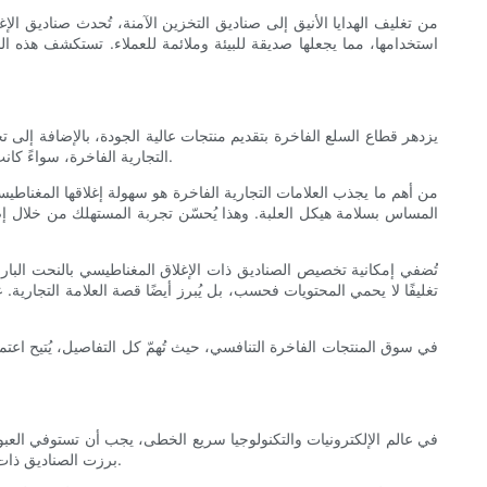
من تغليف الهدايا الأنيق إلى صناديق التخزين الآمنة، تُحدث صناديق ال
استخدامها، مما يجعلها صديقة للبيئة وملائمة للعملاء. تستكشف هذه 
يزدهر قطاع السلع الفاخرة بتقديم منتجات عالية الجودة، بالإضافة إلى تجربة
التجارية الفاخرة، سواءً كانت تُعنى بالمجوهرات أو مستحضرات التجميل أو الإكسسوارات الفاخرة، الصناديق ذات الإغلاق المغناطيسي للارتقاء بعرض منتجاتها وزيادة قيمتها المُدركة.
من أهم ما يجذب العلامات التجارية الفاخرة هو سهولة إغلاقها المغناطيسية.
المساس بسلامة هيكل العلبة. وهذا يُحسّن تجربة المستهلك من خلال إضا
تُضفي إمكانية تخصيص الصناديق ذات الإغلاق المغناطيسي بالنحت البارز، أ
تغليفًا لا يحمي المحتويات فحسب، بل يُبرز أيضًا قصة العلامة التجارية.
في سوق المنتجات الفاخرة التنافسي، حيث تُهمّ كل التفاصيل، يُتيح اعتماد
في عالم الإلكترونيات والتكنولوجيا سريع الخطى، يجب أن تستوفي العبوات
برزت الصناديق ذات الإغلاق المغناطيسي كحلول تغليف ممتازة في هذا القطاع، إذ تجمع بين العملية والتصميم الأنيق الذي يلقى استحسانًا كبيرًا لدى الجمهور المولع بالابتكار.