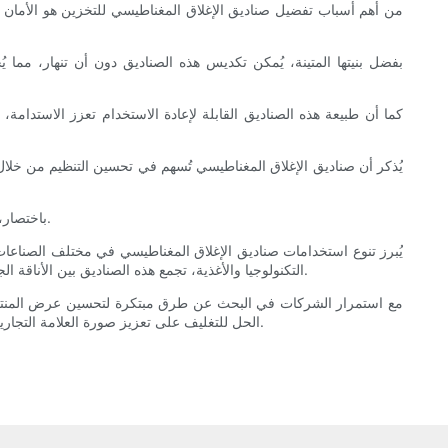
من أهم أسباب تفضيل صناديق الإغلاق المغناطيسي للتخزين هو الأمان ا
بفضل بنيتها المتينة، يُمكن تكديس هذه الصناديق دون أن تنهار، مما 
كما أن طبيعة هذه الصناديق القابلة لإعادة الاستخدام تعزز الاستدامة، إ
يُذكر أن صناديق الإغلاق المغناطيسي تُسهم في تحسين التنظيم من خلال م
باختصار، لقد تجاوزت الصناديق ذات الإغلاق المغناطيسي أدوار التغليف التقليدية وأصبحت بمثابة حلول تخزين عملية تجمع بين الأناقة والمتانة وسهولة الاستخدام.
يُبرز تنوع استخدامات صناديق الإغلاق المغناطيسي في مختلف الصناعات 
التكنولوجيا والأغذية، تجمع هذه الصناديق بين الأناقة الجمالية والتصميم العملي. كما تُجسّد قابليتها للتكيف مع الاستخدامات الشخصية والمؤسسية تعدد وظائفها، مُلبيةً احتياجات وتفضيلات المستهلكين المتنوعة.
مع استمرار الشركات في البحث عن طرق مبتكرة لتحسين عرض المنتجات وتج
الحل للتغليف على تعزيز صورة العلامة التجارية فحسب، بل يوفر أيضًا فوائد ملموسة من حيث الحماية وإعادة الاستخدام، مما يؤكد مكانته الراسخة كعنصر أساسي في ممارسات الصناعة المعاصرة.