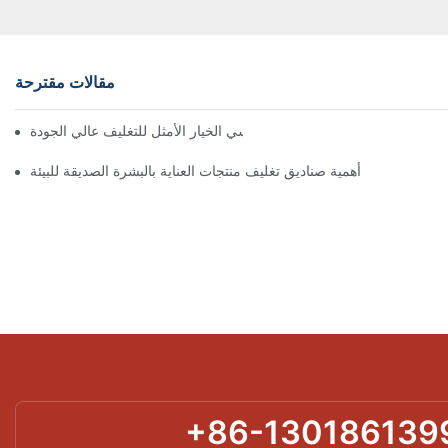
مقالات مقترحة
 تُعدّ الصناديق ذات الإغلاق المغناطيسي الخيار الأمثل للتغليف عالي الجودة
أهمية صناديق تغليف منتجات العناية بالبشرة الصديقة للبيئة
+86-130186139