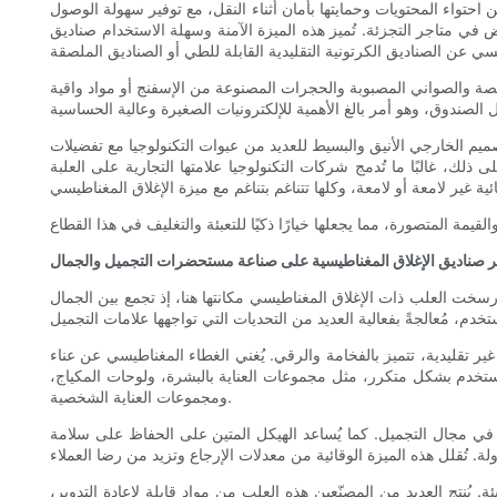
 احتواء المحتويات وحمايتها بأمان أثناء النقل، مع توفير سهولة الوصول
 في متاجر التجزئة. تُميز هذه الميزة الآمنة وسهلة الاستخدام صناديق
صة والصواني المصبوبة والحجرات المصنوعة من الإسفنج أو مواد واقية
تصميم الخارجي الأنيق والبسيط للعديد من عبوات التكنولوجيا مع تفضيلات
ى ذلك، غالبًا ما تُدمج شركات التكنولوجيا علامتها التجارية على العلبة
ير صناديق الإغلاق المغناطيسية على صناعة مستحضرات التجميل والجمال
 رسخت العلب ذات الإغلاق المغناطيسي مكانتها هنا، إذ تجمع بين الجمال
ر تقليدية، تتميز بالفخامة والرقي. يُغني الغطاء المغناطيسي عن عناء
ُستخدم بشكل متكرر، مثل مجموعات العناية بالبشرة، ولوحات المكياج،
ومجموعات العناية الشخصية.
ية في مجال التجميل. كما يُساعد الهيكل المتين على الحفاظ على سلامة
يُنتج العديد من المصنّعين هذه العلب من مواد قابلة لإعادة التدوير،