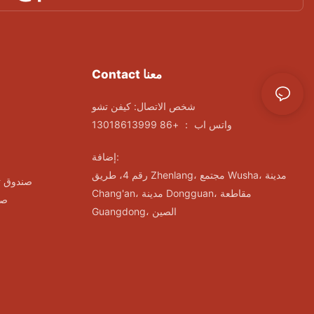
Contact معنا
شخص الاتصال: كيفن تشو
واتس اب ： +86 13018613999
إضافة:
رقم 4، طريق Zhenlang، مجتمع Wusha، مدينة
صندوق ت
Chang'an، مدينة Dongguan، مقاطعة
صن
Guangdong، الصين