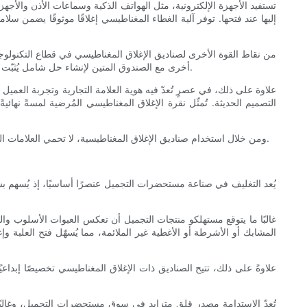
تستفيد الأجهزة الإلكترونية، مثل الهواتف الذكية وسماعات الأذن والأجهز
إليها عند فتحها. توفر آلية الغطاء المغناطيسي إغلاقًا موثوقًا يضمن 
من نقاط القوة الأخرى لصناديق الإغلاق المغناطيسي في قطاع التكنولو
أخرى مع الصندوق المتين لإنشاء حل شامل يُثبّت الأجهزة بإحكام. يمنع هذا النهج التصميمي المعياري الحركة والتلف المحتمل داخل الصندوق، وهو أمر بالغ الأهمية للإلكترونيات الصغيرة وعالية الحساسية.
علاوة على ذلك، في عصرٍ تُعدّ فيه هوية العلامة التجارية وتجربة العميل
التصميم الحديثة. تُمثّل نقرة الإغلاق المغناطيسي المُرضية لمسةً نهائية
ومن خلال استخدام صناديق الإغلاق المغناطيسية، لا تحمي العلامات التجارية للتكنولوجيا استثماراتها فحسب، بل تعمل أيضًا على تعزيز تفاعل العملاء والقيمة المتصورة، مما يجعلها خيارًا ذكيًا للتعبئة والتغليف في هذا القطاع.
يُعد التغليف في صناعة مستحضرات التجميل عنصرًا أساسيًا، إذ يُسهم بشك
غالبًا ما يتوقع مستهلكو منتجات التجميل أن تعكس العبوات الأسلوب وال
المشابك أو الأشرطة أو الأغطية غير الملائمة، مما يُسهّل فتح العلب
علاوةً على ذلك، تتيح الصناديق ذات الإغلاق المغناطيسي تخصيصًا إبداع
المنتجات الهشة، مثل الزجاجات والبرطما
تُعدّ الاستدامة مصدر قلق متزايد في سوق مستحضرات التجميل، وغالبًا م