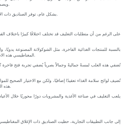
ويصممونها لتحمل الاستخدام المتكرر، مما يُثني المستهلكين عن التخلص منها بعد الاستخدام الأول. وهذا يُسهم إيجابًا في تعزيز الصورة البيئية للعلامة التجارية.
بشكل عام، توفر الصناديق ذات الإغلاق المغناطيسي للعلامات التجارية للجمال فرصة لدمج الفخامة والوظائف والاستدامة، مما يعزز تجربة المستهلك الشاملة ويعزز ولاء العلامة التجارية.
على الرغم من أن متطلبات التغليف قد تختلف اختلافًا كبيرًا باختلاف ال
بالنسبة للمنتجات الغذائية الفاخرة، مثل الشوكولاتة المصنوعة يدويًا، و
المغناطيسي هذه الاستخدامات بشكل مثالي بفضل بنيتها المتينة التي تحافظ على نضارة المنتجات وحمايتها، بينما تُتيح الآلية المغناطيسية الوصول إلى محتوياتها بسهولة ويسر.
تُضفي هذه العلب لمسةً جماليةً وجمالاً بصرياً يُضفي تجربة فتح فاخرة
تُضيف لوائح سلامة الغذاء تعقيدًا إضافيًا، ولكن مع الاختيار الصحيح للم
هذه الصناديق قابلة لإعادة الاستخدام، فإنها تُشجع المستهلكين على الاحتفاظ بها لأغراض التخزين أو الإهداء، مما يُساعد على تقليل الهدر وإطالة عمر الصندوق.
يلعب التغليف في صناعة الأغذية والمشروبات دورًا محوريًا خلال الأعيا
إلى جانب التطبيقات التجارية، حظيت الصناديق ذات الإغلاق المغناطيسي 