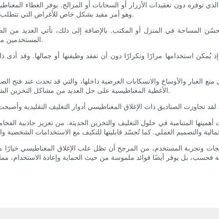
لذي توفره دون تعقيدات الأزرار أو السحابات أو المزالج. يوفر الغطاء المغن
وهو أمر مفيد بشكل خاص للأغراض التي تتطلب استرجاعًا متكررًا، مثل المستندات أو لوازم الحرف اليدوية أو المقتنيات.
يُحسّن المساحة في المنزل أو المكتب. بالإضافة إلى ذلك، تأتي العديد من ال
المستخدمين من وضع علامات عليها أو تخصيصها، مما يجعل تنظيمها بديهيًا وجذابًا بصريًا.
ذ يُمكن استخدامها مرارًا وتكرارًا دون أن تفقد وظيفتها أو جمالها. وقد أدى ذل
نع الغبار والأوساخ والانسكابات العرضية داخلها، والتي قد تحدث عند فتح الصناد
الأغطية المغناطيسية على حل العديد من مشاكل التخزين الشائعة، مما يجعلها مثالية لمختلف الاحتياجات التنظيمية الشخصية والمهنية.
أهميتها المتنامية في حلول التغليف والتخزين الحديثة. من تعزيز جاذبية الفخا
ربة المستخدم، من المرجح أن تظل علب الإغلاق المغناطيسي خيارًا مفضلًا، إذ ت