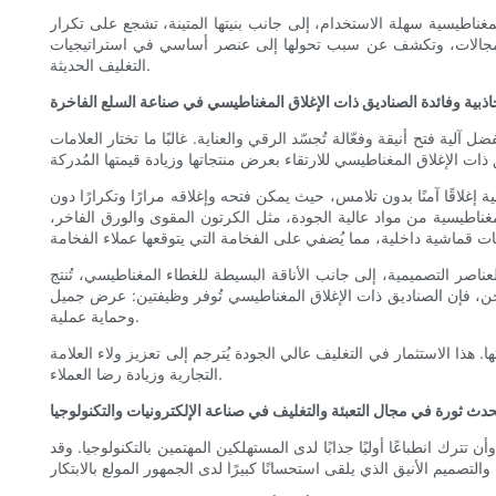
مغناطيسية سهلة الاستخدام، إلى جانب بنيتها المتينة، تشجع على تكرار
لف المجالات، وتكشف عن سبب تحولها إلى عنصر أساسي في استراتيجيات
التغليف الحديثة.
اذبية وفائدة الصناديق ذات الإغلاق المغناطيسي في صناعة السلع الفاخرة
آلية فتح أنيقة وفعّالة تُجسّد الرقي والعناية. غالبًا ما تختار العلامات
ة إغلاقًا آمنًا بدون تلامس، حيث يمكن فتحه وإغلاقه مرارًا وتكرارًا دون
غناطيسية من مواد عالية الجودة، مثل الكرتون المقوى والورق الفاخر،
لعناصر التصميمية، إلى جانب الأناقة البسيطة للغطاء المغناطيسي، تُنتج
والشحن، فإن الصناديق ذات الإغلاق المغناطيسي تُوفر وظيفتين: عرض جميل
وحماية عملية.
. هذا الاستثمار في التغليف عالي الجودة يُترجم إلى تعزيز ولاء العلامة
التجارية وزيادة رضا العملاء.
حدث ثورة في مجال التعبئة والتغليف في صناعة الإلكترونيات والتكنولوجيا
ك انطباعًا أوليًا جذابًا لدى المستهلكين المهتمين بالتكنولوجيا. وقد