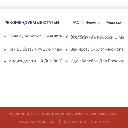
РЕКОМЕНДУЕМЫЕ СТАТЬИ
FAQ
Новости
Решение
Почему Коробки С Магнитным Замком — Лучший Выбор Дл
Экологичные Коробки С Маг
Как Выбрать Лучшую Упаковку Для Средств По Уходу За К
Важность Экологичной Упако
Индивидуальный Дизайн Упаковки Для Средств По Уходу 
Идеи Коробок Для Роскошно
Copyright © 2026 Типография Packshion & Упаковка, ООО -
www.packshion.com |
Карта сайта
|
Политика