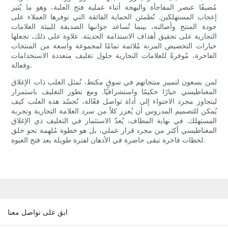
مُضيفًا عنصر المفاجأة والبهجة أثناء عملية فتح العلبة، وهو ما يُثير
إعجاب المستهلكين. تُطمئن الحماية الفائقة التي توفرها العملاء على
جودة المنتج وأصالته، بينما تُساعد جوانبها الصديقة للبيئة العلامات
التجارية على تحقيق أهداف الاستدامة الحديثة. علاوة على ذلك، تجعلها
خيارات التخصيص المرنة مُلائمة تمامًا لمجموعة واسعة من المنتجات
الفاخرة، مُوفرةً للعلامات التجارية حلول تغليف متعددة الاستخدامات
وفعالة.
لمن يسعون لتمييز منتجاتهم في سوقٍ مكتظ، تُمثل العلب ذات الإغلاق
المغناطيسي خيارًا حكيمًا واستشرافيًا. ومع تطور التغليف باستمرار
ليتجاوز مجرد الاحتواء إلى أداة تواصل فعّالة، تُجسّد هذه العلب كيف
يُمكن للتصميم المدروس أن يُعزز كلاً من سرد العلامة التجارية وتجربة
المستهلك. في نهاية المطاف، يُعدّ الاستثمار في التغليف ذي الإغلاق
المغناطيسي أكثر من مجرد قرار عملي، بل هو خطوة مُلهمة نحو خلق
لحظات فاخرة تبقى حاضرة في الأذهان لفترة طويلة بعد فتح العبوة.
ابق على تواصل معنا