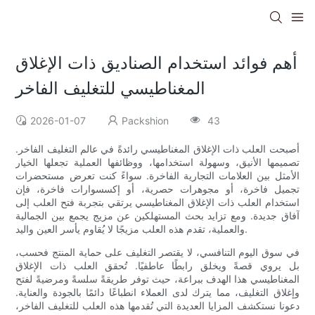
أهم فوائد استخدام الصناديق ذات الإغلاق
المغناطيسي للتغليف الفاخر
2026-01-07
Packshion
43
أصبحت العلب ذات الإغلاق المغناطيسي رائدةً في عالم التغليف الفاخر.
تصميمها الأنيق، وسهولة استخدامها، ووظائفها العملية تجعلها الخيار
الأمثل بين العلامات التجارية الفاخرة. سواءً كنت تعرض مستحضرات
تجميل فاخرة، أو مجوهرات حصرية، أو إكسسوارات فاخرة، فإن
استخدام العلب ذات الإغلاق المغناطيسي يرتقي بتجربة فتح العلب إلى
آفاق جديدة. ومع تزايد بحث المستهلكين عن مزيج يجمع بين الجمالية
والعملية، تقدم هذه العلب مزيجًا لا يُقاوم يأسر العين واليد.
في سوق اليوم التنافسي، لا يقتصر التغليف على حماية المنتج فحسب،
بل يروي قصةً ويخلق رابطًا عاطفيًا. تُحقق العلب ذات الإغلاق
المغناطيسي هذا الهدف ببراعة، حيث توفر طريقةً سلسةً ومرضيةً لفتح
وإغلاق التغليف، مما يترك لدى العملاء انطباعًا دائمًا بالجودة والعناية.
دعونا نستكشف المزايا العديدة التي تُقدمها هذه العلب للتغليف الفاخر،