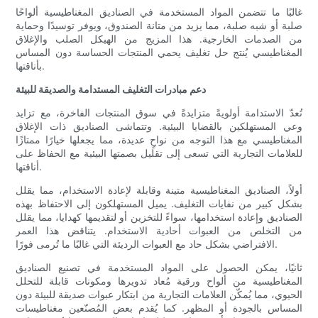
غالبًا ما تتضمن المواد المستخدمة في الصناديق المغناطيسية ألواحًا
صلبة أو شبه صلبة، مما يزيد من متانة الصندوق، ويوفر توسيدًا وحماية
من الصدمات الخارجية. هذا المزيج من الهيكل الصلب والإغلاق
المغناطيسي يُنتج حل تغليف يحمي المنتجات الحساسة دون المساس
بأناقتها.
دعم مبادرات التغليف المستدامة والصديقة للبيئة
تُعدّ الاستدامة أولويةً متزايدةً في سوق المنتجات الفاخرة، مع تزايد
وعي المستهلكين بالقضايا البيئية. وتتماشى الصناديق ذات الإغلاق
المغناطيسي مع هذا التوجه من نواحٍ عديدة، مما يجعلها خيارًا ممتازًا
للعلامات التجارية التي تسعى إلى تقليل بصمتها البيئية مع الحفاظ على
أناقتها.
أولاً، الصناديق المغناطيسية متينة وقابلة لإعادة الاستخدام، مما يقلل
بشكل كبير من نفايات التغليف. يميل المستهلكون إلى الاحتفاظ بهذه
الصناديق وإعادة استخدامها، سواءً للتخزين أو لتقديمها كهدايا، مما يقلل
من التخلص من العبوات أحادية الاستخدام. يتناقض هذا العمر
الافتراضي بشكل حاد مع العبوات الرديئة التي غالبًا ما تُرمى فورًا.
ثانيًا، يمكن الحصول على المواد المستخدمة في تصنيع الصناديق
المغناطيسية من ألواح ورقية مُعاد تدويرها ومكونات قابلة للتحلل
الحيوي، مما يُمكّن العلامات التجارية من ابتكار عبوات صديقة للبيئة دون
المساس بالجودة أو المظهر. كما يُقدم بعض المُصنّعين مغناطيسات