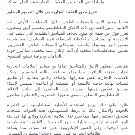
ولماذا تتبنى العديد من العلامات التجارية هذا الحل المبتكر.
تعزيز تصور العلامة التجارية من خلال التصميم المتطور
عندما يتعلق الأمر بالمنتجات الفاخرة، فإن الانطباعات الأولى بالغة
الأهمية. تتميز الصناديق ذات الإغلاق المغناطيسي بتصميم أنيق ومتطور،
يُعزز فورًا من قيمة أي منتج. بخلاف الصناديق التقليدية التي تعتمد على
الأشرطة أو المشابك أو الأغطية البسيطة، تتميز الصناديق المغناطيسية
بمظهر أنيق وبسيط، يُناسب مستهلكي المنتجات الفاخرة العصريين.
تضمن المغناطيسات المخفية أن آلية الإغلاق شبه مخفية، مما يُبرز جودة
الخامات وحرفية تصنيع الصندوق.
يتماشى المظهر الأنيق والمتناسق تمامًا مع معايير العلامات التجارية
لتجار التجزئة الراقية، مما يوفر مساحة مثالية للتخصيص. يمكن
للعلامات التجارية نقش شعاراتها، وإضافة رقائق معدنية، أو تطبيق
لمسات نهائية خاصة كاللمعة أو المطفية أو الناعمة الملمس لإنشاء
صناديق تعكس هويتها الفريدة. هذه العناصر، إلى جانب الإغلاق
المغناطيسي المتطور، تضفي شعورًا بالحصرية والاهتمام بالتفاصيل.
علاوة على ذلك، يرمز استخدام الأغطية المغناطيسية إلى الالتزام
بالجودة والابتكار. غالبًا ما يربط المستهلكون هذه العبوات بمنتجات
تستحق الاستثمار فيها، مما يعزز ثقة العلامة التجارية وولائها لها. في بيئة
البيع بالتجزئة الزاخرة بالخيارات، تبرز العلب ذات الأغطية المغناطيسية
على الرفوف وفي الصور الإلكترونية على حد سواء، مما يساعد
العلامات التجارية على التميز وجذب المشترين المميزين.