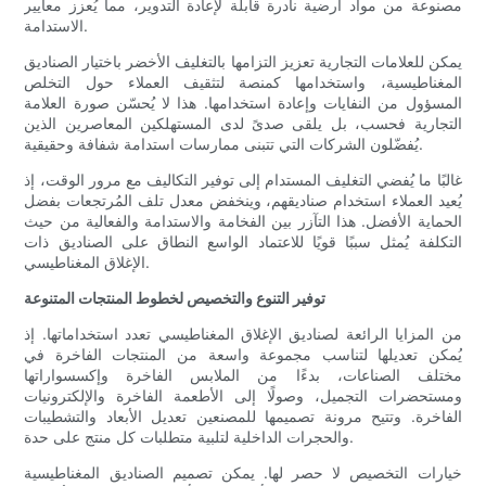
مصنوعة من مواد أرضية نادرة قابلة لإعادة التدوير، مما يُعزز معايير
الاستدامة.
يمكن للعلامات التجارية تعزيز التزامها بالتغليف الأخضر باختيار الصناديق
المغناطيسية، واستخدامها كمنصة لتثقيف العملاء حول التخلص
المسؤول من النفايات وإعادة استخدامها. هذا لا يُحسّن صورة العلامة
التجارية فحسب، بل يلقى صدىً لدى المستهلكين المعاصرين الذين
يُفضّلون الشركات التي تتبنى ممارسات استدامة شفافة وحقيقية.
غالبًا ما يُفضي التغليف المستدام إلى توفير التكاليف مع مرور الوقت، إذ
يُعيد العملاء استخدام صناديقهم، وينخفض ​​معدل تلف المُرتجعات بفضل
الحماية الأفضل. هذا التآزر بين الفخامة والاستدامة والفعالية من حيث
التكلفة يُمثل سببًا قويًا للاعتماد الواسع النطاق على الصناديق ذات
الإغلاق المغناطيسي.
توفير التنوع والتخصيص لخطوط المنتجات المتنوعة
من المزايا الرائعة لصناديق الإغلاق المغناطيسي تعدد استخداماتها. إذ
يُمكن تعديلها لتناسب مجموعة واسعة من المنتجات الفاخرة في
مختلف الصناعات، بدءًا من الملابس الفاخرة وإكسسواراتها
ومستحضرات التجميل، وصولًا إلى الأطعمة الفاخرة والإلكترونيات
الفاخرة. وتتيح مرونة تصميمها للمصنعين تعديل الأبعاد والتشطيبات
والحجرات الداخلية لتلبية متطلبات كل منتج على حدة.
خيارات التخصيص لا حصر لها. يمكن تصميم الصناديق المغناطيسية