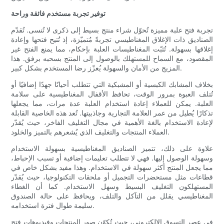
توفير تجربة مستخدم فائقة وراحة
تجربة فتح علبة مميزة تُحوّل شراء منتج بسيط إلى ذكرى لا تُنسى. تُقدّم
الصناديق ذات الإغلاق المغناطيسي تجربةً مُتميّزة، إذ تُتيح فتحها وإعادة
إغلاقها بسهولة. تُثبّت المغناطيسات العلبة بإحكام، مما يمنع الفتح غير
المقصود، مع السماح للمستهلك بالوصول إلى المنتج بسحبه برفق. هذا
المزيج من الأمان والسهولة يُعزّز رضا المستخدم بشكل كبير.
بخلاف المشابك الكبسية أو المشبكية التي تتطلب أحيانًا جهدًا إضافيًا أو
تُتلف العبوة بمرور الوقت، تحافظ الأقفال المغناطيسية على سلامة
العلبة. يمكن للعملاء إعادة استخدام العلبة عدة مرات، مما يجعلها
تذكارًا يُطيل من عمر العلامة التجارية وجاذبيتها. تُعد هذه الخاصية القابلة
لإعادة الاستخدام بالغة الأهمية في مجال التغليف الفاخر، حيث يُقدّر
العملاء المنتجات والتغليف الذي يُشعرهم بالتميز والخلود.
علاوة على ذلك، تتميز الصناديق المغناطيسية بسهولة الاستخدام
وسهولة الوصول إليها. فهي لا تتطلب تعليمات إضافية أو تسبب الإحباط،
مما يجعل المنتج أكثر سهولة في الاستخدام. وهذا مفيد بشكل خاص في
قطاعات مثل مستحضرات التجميل أو ملحقات التكنولوجيا، حيث يُقدّر
المستهلكون التغليف البسيط وسهل الاستخدام. كما أن الغطاء
المغناطيسي يقلل من التآكل والتلف، ويحافظ على حالة الصندوق
سليمة طوال فترة استخدامه.
في عصر التسوق الإلكتروني، حيث تُكوّن صور المنتجات وفيديوهات فتح