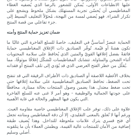
علبها الانطباعات الأولى، يُمكن للشعور بالرضا الذي يُضفيه الغطاء
المغناطيسي أن يُحسّن تجربة المستهلك بشكل ملحوظ ويشجع على
تكرار الشراء. فهو يُضفي لمسة من البهجة، مُحوّلاً التغليف البسيط إلى
جزء تفاعلي من قصة المنتج.
ضمان تعزيز حماية المنتج وأمنه
الحماية عنصرٌ أساسيٌّ في التغليف، خاصةً للسلع الفاخرة التي غالبًا ما
تكون هشةً أو قيّمة. تُوفّر الصناديق ذات الإغلاق المغناطيسي حمايةً
فائقةً بفضل إغلاقها القويّ والمتين الذي يُحافظ على سلامة المحتويات
أثناء الشحن والمناولة. تتشابك المغناطيسات لتُشكّل إغلاقًا موثوقًا، مما
يُقلّل من خطر الفتح العرضي الذي قد يُؤدي إلى تلف المنتج أو فقدانه.
بخلاف الأغطية اللاصقة أو الصناديق ذات الأطراف الرقيقة التي قد تنفتح
تحت الضغط، تحافظ الصناديق المغناطيسية على سلامة إغلاقها حتى
تحت ضغط معتدل. هذا يضمن وصول المنتجات بحالة ممتازة، محافظًا
على جودتها الجمالية والوظيفية - وهو أمر لا غنى عنه للسلع الفاخرة
التي يكون فيها المظهر والحالة في غاية الأهمية.
علاوة على ذلك، توفر علب الإغلاق المغناطيسي خاصية مقاومة العبث.
ورغم أنها لا تُغلق بالمعنى التقليدي، إلا أن دقة المغناطيس ومتانته تجعل
أي فتح قسري يترك علامات ملحوظة للتداخل. وهذا يُضيف طبقة
إضافية من الأمان للمنتجات عالية القيمة، ويطمئن العملاء بأن ما يتلقونه
أصلي وسليم.