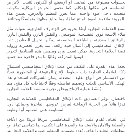
بحشوات مصنوعة من المخمل أو الإسفنج أو الكرتون لتثبيت الأغراض
الحساسة في مكانها بإحكام. كما تحمي الحواجز الهيكلية مكونات
متعددة داخل عبوة واحدة، مما يعزز التنظيم والعرض. تضمن هذه
المرونة ملاءمة العبوة للمنتج تمامًا، مما يخلق مظهرًا متماسكًا ومتناغمًا.
تتمتع العلامات التجارية أيضًا بحرية في الزخارف الخارجية. تقنيات مثل
طلاء الأشعة فوق البنفسجية الموضعي، والنقش البارز، والنقش البارز،
والرقائق المعدنية، والطباعة المخصصة، يمكنها تحويل الصناديق ذات
الإغلاق المغناطيسي إلى أعمال فنية رائعة، مما يعزز الحصرية ورواية
قصة العلامة التجارية. يمكن تعديل وزن وملمس هذه الصناديق لتعزيز
قيمتها المدركة، وغالبًا ما تبدو فاخرة عند حملها.
تجعل هذه القدرة على التكيف من علب الإغلاق المغناطيسي استثمارًا
ذكيًا للعلامات التجارية ذات خطوط الإنتاج المتنوعة أو المتطورة. فبدلًا
من الاستثمار في أنواع تغليف متعددة، يمكن للشركات استخدام هذا
الهيكل الأساسي للعلب وتصميم تفاصيله وفقًا لاحتياجات كل منتج، مما
يُبسّط عملية الإنتاج ويخلق تجربة متسقة للعلامة التجارية.
باختصار، توفر الصناديق ذات الإغلاق المغناطيسي للعلامات التجارية
قدرًا هائلاً من الحرية الإبداعية لعرض عروضها الفاخرة وحمايتها دون
المساومة على التصميم أو الوظيفة.
في الختام، تُقدم علب الإغلاق المغناطيسي مزيجًا فريدًا من الأناقة
والعملية والأمان والاستدامة والقدرة على التكيف، بما يتماشى تمامًا مع
متطلبات التغليف الفاخر. يُعزز تصميمها المتطور صورة العلامة التجارية،