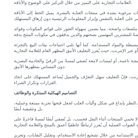
العلامات التجارية على التميز من خلال التركيز على الوضوح والأناقة.
فات مرغوبة بشدة في منتجات العناية بالبشرة. يميل الخط إلى الأناقة
دام ملصقات واضحة، مما يضمن سهولة العثور على قوائم المكونات وفوائد
يطة والمواد المستدامة. كما أنها تلبي احتياجات بيئات البيع بالتجزئة
مشة ناعمة، أو لمسات لامعة تُضفي لمسةً من الرقيّ والجاذبية البصرية
دون المساس بمظهرها الأنيق.
ترنت، فإنّ التغليف سهل التعرّف والجميل يُساعد المستهلك على اتخاذ
القرارات وتكرار الشراء.
التصاميم الهيكلية المبتكرة والوظائف
ن النظر بإبداع في شكل وآليات العلب لجعل فتحها تجربة ممتعة وعملية،
بل وتثقيفية أيضًا.
 لا تحمي المنتجات أثناء النقل فحسب، بل تُضفي أيضًا لمسةً فاخرةً على
الاستدامة من خلال تشجيع إعادة الاستخدام، وتقليل النفايات، وتعزيز