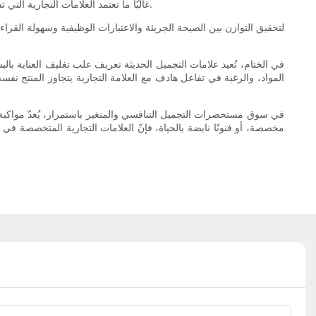
غالبًا ما تعتمد العلامات التجارية التي تستفيد من هذا الاتجاه على تشغيلات محدودة أو مجموعات موسمية تجرب الألوان والتصميمات، مما يرضي شهية المستهلكين للجماليات الجديدة والمثيرة.
لتحقيق التوازن بين الصيحة الجريئة والاعتبارات الوظيفية وسهولة القراءة 
في الختام، تُعيد علامات التجميل الحديثة تعريف علب تغليف العناية با
المواد، والرغبة في تفاعل هادف مع العلامة التجارية يتجاوز المنتج نفس
في سوق مستحضرات التجميل التنافسي والمتغير باستمرار، يُعدّ مواكبة اتج
مخصصة، أو فنونًا نابضة بالحياة، فإنّ العلامات التجارية المتخصصة