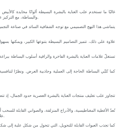
غالبًا ما تستخدم علب العناية بالبشرة البسيطة ألوانًا محايدة كالأب
والبساطة، مع التركيز على الوضوح والفخامة البسيطة. يسمح استخدام المساحة البيضاء الواسعة للعناصر على العلبة بالتنفس وإبراز المعلومات الرئيسية دون إرهاق المستهلك.
يتماشى هذا النهج التصميمي مع توجه الشفافية السائد في صناعة التجميل
علاوة على ذلك، تتميز التصاميم البسيطة بتنوعها الكبير، ويمكنها بسهول
تستغلّ علامات العناية بالبشرة الفاخرة والراقية أسلوب البساطة ببراع
كما تُلبّي البساطة الحاجة إلى العملية وجاذبية العرض. ونظرًا لتناف
تتجاوز علب تغليف منتجات العناية بالبشرة العصرية حدود الجمال، إذ تت
تُعدّ الأغطية المغناطيسية، والأدراج المنزلقة، والصواني القابلة للسحب
علامة العناية بالبشرة. بالنسبة للمستهلكين، يُمكن للتفاعل اللمسي الذي تُوفره هذه العبوات العملية أن يُعزز ارتباطًا عاطفيًا أعمق بالمنتج والعلامة التجارية.
كما تجذب العبوات القابلة للتحويل، التي تتحول من شكل علبة إلى شكل 