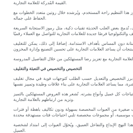
القيمة المُدركة للعلامة التجارية.
ز هذا التنظيم راحة المستخدم، ويُرشده خلال روتين متعدد الخطوات مع
الحفاظ على جماله.
ديثة تقنيات ذكية، مثل رموز الاستجابة السريعة (QR code) أو علامات NFC، مما يُتيح للمستهلكين الوصول إلى دروس تعليمية وتفاصيل المكونات ونصائح شخصية للعناية بالبشرة عبر
لمتانة دون المساس بأهداف الاستدامة. إضافةً إلى ذلك، يمكن للتغليف
التخصيص والتخصيص في التعبئة والتغليف
وقد برز التخصيص والتعديل حسب الطلب كتوجهات قوية في مجال تغليف
اجات كل عميل وأنواع بشرته. تُشعر هذه العروض المستهلكين بالتميز
وتزيد من ارتباطهم بالعلامة التجارية.
كميات صغيرة من العبوات المخصصة بسهولة ودون تكاليف باهظة أو فترات
 النهج الإبداع والتفاعل العميق، ويُحوّل العبوات إلى امتداد لشخصية
العميل.