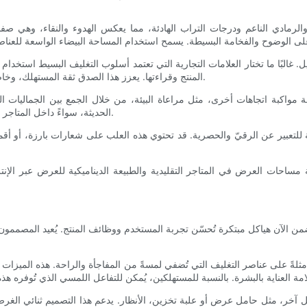
يض والرمادي الناعم ودرجات التراب الهادئة، مما يعكس الهدوء والنقاء، وهي ص
. غالبًا ما تختار العلامات التجارية التي تعتمد أسلوب التغليف البسيط استخ
المنتج وقراءتها. يعزز هذا الصدق ثقة المستهلك، وخاصةً للمشترين المهتمين بصحتهم والذين يدققون في مكونات المنتج بدقة.
ة مواكبة اتجاهات أخرى، مثل مراعاة البيئة، من خلال الجمع بين الجماليات البس
الحديثة، سواءً داخل المتاجر أو عبر الإنترنت، حيث يُعزز التغليف الأنيق المظهر العام للعلامة التجارية.
ة للتعبير عن الرقيّ والحصرية. قد تحتوي هذه العلب على شعارات بارزة، أو أق
سية مساحات العرض في المتاجر التقليدية والطبيعة الديناميكية للعرض عبر الإن
ضمن الآن هياكل مبتكرة تُحسّن تجربة المستخدم ووظائف المنتج. يُعيد المصممو
 أمثلةً على عناصر التغليف التي تُضفي لمسةً من المفاجأة والراحة. هذه الميزات
آخر، مثل حامل عرض أو علبة تخزين، الأنظار. يدعم هذا التصميم ثنائي الغرض 