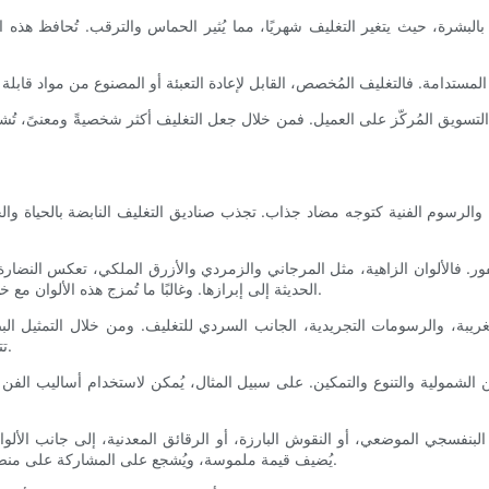
 بالبشرة، حيث يتغير التغليف شهريًا، مما يُثير الحماس والترقب. تُحافظ هذه
لتسويق المُركّز على العميل. فمن خلال جعل التغليف أكثر شخصيةً ومعنىً، تُشجّ
ة والرسوم الفنية كتوجه مضاد جذاب. تجذب صناديق التغليف النابضة بالحياة وال
فور. فالألوان الزاهية، مثل المرجاني والزمردي والأزرق الملكي، تعكس النضار
الحديثة إلى إبرازها. وغالبًا ما تُمزج هذه الألوان مع خطوط بيضاء أو سوداء للحفاظ على سهولة القراءة مع خلق تباينات لافتة.
 الغريبة، والرسومات التجريدية، الجانب السردي للتغليف. ومن خلال التمثيل ال
تتواصل العلامات التجارية عاطفيًا مع المستهلكين وتجعل منتجاتها لا تُنسى.
ر عن الشمولية والتنوع والتمكين. على سبيل المثال، يُمكن لاستخدام أساليب الفن 
بنفسجي الموضعي، أو النقوش البارزة، أو الرقائق المعدنية، إلى جانب الألوان
يُضيف قيمة ملموسة، ويُشجع على المشاركة على منصات التواصل الاجتماعي، مما يُعزز انتشار العلامة التجارية بشكل طبيعي.