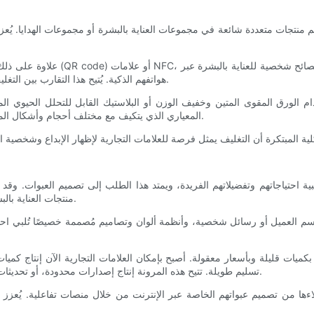
 منتجات متعددة شائعة في مجموعات العناية بالبشرة أو مجموعات الهدايا. يُعز
علاوة على ذلك، تُدمج بعض العلب الح
هواتفهم الذكية. يُتيح هذا التقارب بين التغليف والتكنولوجيا فرصًا جديدة للعلامات التجارية للتواصل مع العملاء رقميًا.
دام الورق المقوى المتين وخفيف الوزن أو البلاستيك القابل للتحلل الحيوي ا
المعياري الذي يتكيف مع مختلف أحجام وأشكال المنتجات أن يساعد العلامات التجارية على تحسين التصنيع وإدارة المخزون.
ة احتياجاتهم وتفضيلاتهم الفريدة، ويمتد هذا الطلب إلى تصميم العبوات. 
منتجات العناية بالبشرة، مما يساعد العلامات التجارية على بناء علاقات وطيدة وتمييز نفسها.
م العميل أو رسائل شخصية، وأنظمة ألوان وتصاميم مُصممة خصيصًا تُلبي احتي
 بكميات قليلة وبأسعار معقولة. أصبح بإمكان العلامات التجارية الآن إنتاج 
تسليم طويلة. تتيح هذه المرونة إنتاج إصدارات محدودة، أو تحديثات موسمية، أو مجموعات مخصصة تلبي احتياجات فئات مستهدفة محددة.
ءها من تصميم عبواتهم الخاصة عبر الإنترنت من خلال منصات تفاعلية. يُعزز هذا