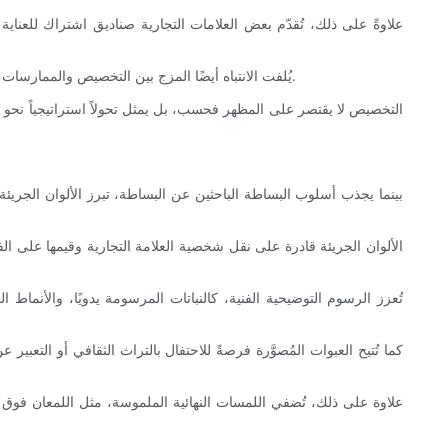
علاوةً على ذلك، تُقدّم بعض العلامات التجارية صناديق اشتراك للعناية
يُلفت الانتباه أيضًا المزج بين التخصيص والممارسات المستدامة. فالتغليف المُخصص، القابل لإعادة التعبئة أو المصنوع من مواد قابلة للتحلل، يجذب المستهلكين الذين يبحثون عن التميز دون المساس بالبيئة.
التخصيص لا يقتصر على المظهر فحسب، بل يمثل تحولاً استراتيجياً نحو ا
بينما يجذب أسلوب البساطة الباحثين عن البساطة، تبرز الألوان الجريئ
الألوان الجريئة قادرة على نقل شخصية العلامة التجارية وقيمها على ال
تُعزز الرسوم التوضيحية الفنية، كالنباتات المرسومة يدويًا، والأنماط
كما تُتيح العبوات المُصوَّرة فرصةً للاحتفال بالتراث الثقافي أو التعبي
علاوة على ذلك، تُضفي اللمسات النهائية الملموسة، مثل اللمعان فوق ال