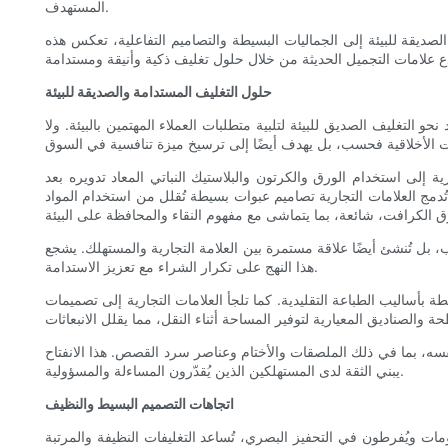
المستهدف.
الصديقة للبيئة إلى الجماليات البسيطة والتصاميم التفاعلية، تعكس هذه
حلول التغليف المستدامة والصديقة للبيئة
 التغليف الصديق للبيئة لتلبية متطلبات العملاء المهتمين بالبيئة. ولا
رية إلى استخدام الورق والكرتون والبلاستيك النباتي المعاد تدويره بعد
ما تُدمج العلامات التجارية تصاميم عبوات بسيطة تُقلل من استخدام المواد
سب، بل تُنشئ أيضًا علاقة مستمرة بين العلامة التجارية والمستهلك. يشجع
هذا النهج على تكرار الشراء مع تعزيز الاستدامة.
طة بأساليب الطباعة التقليدية. كما تلجأ العلامات التجارية إلى تصميمات
ف نفسه، بما في ذلك الملصقات والأختام وعناصر سرد القصص. هذا الانفتاح
يبني الثقة لدى المستهلكين الذين يُقدّرون المساءلة والمسؤولية.
اتجاهات التصميم البسيط والنظيف
ات ويُفرطون في التحفيز البصري، تُساعد التغليفات النظيفة والمرتبة