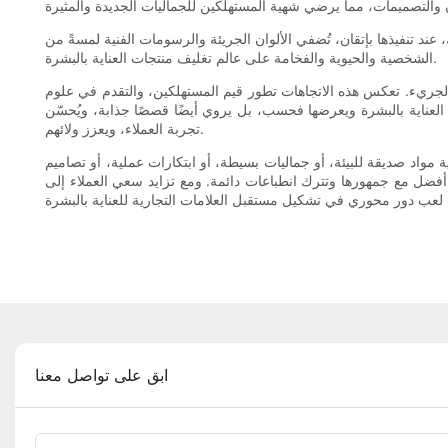
، عند تنفيذها بإتقان، تُضفي الألوان الجريئة والرسومات الفنية لمسةً من
الشخصية والحيوية والفخامة على عالم تغليف منتجات العناية بالبشرة.
ي الجريء. تعكس هذه الاتجاهات تطور قيم المستهلكين، والتقدم في علوم
ت العناية بالبشرة ويعرضها فحسب، بل يروي أيضًا قصصًا جذابة، ويُحسّن
تجربة العملاء، ويعزز ولائهم.
ة مواد صديقة للبيئة، أو جماليات بسيطة، أو ابتكارات عملية، أو تصاميم
فضل مع جمهورها وتترك انطباعات دائمة. ومع تزايد سعي العملاء إلى
ابق على تواصل معنا