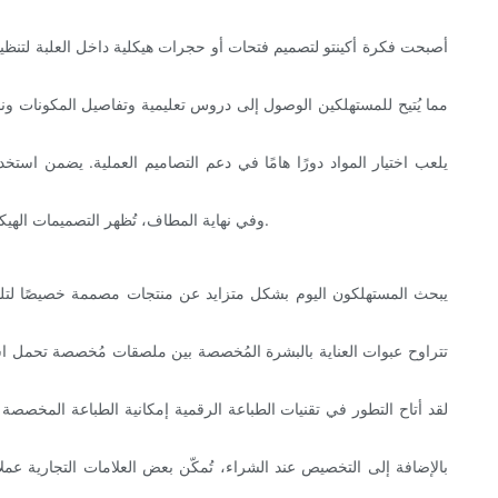
أصبحت فكرة أكينتو لتصميم فتحات أو حجرات هيكلية داخل العلبة لتنظيم
يلعب اختيار المواد دورًا هامًا في دعم التصاميم العملية. يضمن استخ
وفي نهاية المطاف، تُظهر التصميمات الهيكلية المبتكرة أن التغليف يمثل فرصة للعلامات التجارية لإظهار الإبداع وشخصية العلامة التجارية مع تعزيز رضا المستهلكين من خلال التفاصيل المدروسة.
يبحث المستهلكون اليوم بشكل متزايد عن منتجات مصممة خصيصًا لتلبي
تتراوح عبوات العناية بالبشرة المُخصصة بين ملصقات مُخصصة تحمل اس
لقد أتاح التطور في تقنيات الطباعة الرقمية إمكانية الطباعة المخصصة
بالإضافة إلى التخصيص عند الشراء، تُمكّن بعض العلامات التجارية عملا