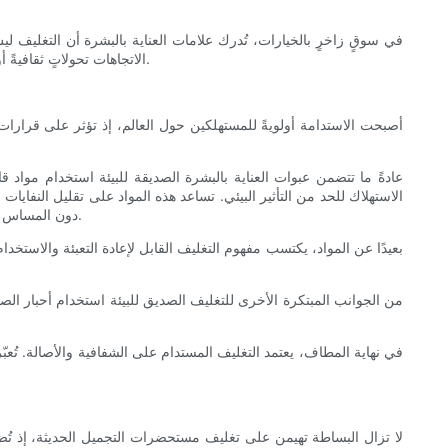
في سوقٍ زاخرٍ بالخيارات، تُدرك علامات العناية بالبشرة أن التغليف لي
الاتجاهات تحولاتٍ ثقافيةً أوسع نطاقًا وتقدمًا تكنولوجيًا. تعرّف على هذه الاتجاهات الثاقبة لاكتشاف كيف تُبدع علامات التجميل الحديثة من خلال حلول تغليف ذكية وأنيقة ومستدامة.
أصبحت الاستدامة أولويةً للمستهلكين حول العالم، إذ تؤثر على قرارات ال
عادةً ما تتضمن عبوات العناية بالبشرة الصديقة للبيئة استخدام مواد قاب
الاستهلاك للحد من التأثير البيئي. تساعد هذه المواد على تقليل النفايات 
دون المساس بالأناقة أو الوظيفة. وقد أصبحت الجاذبية الجمالية للمواد الخام الطبيعية، مثل ورق الكرافت، شائعة، بما يتماشى مع مفهوم النقاء والمحافظة على البيئة.
بعيدًا عن المواد، يكتسب مفهوم التغليف القابل لإعادة التعبئة والاستخدا
من الجوانب المبتكرة الأخرى للتغليف الصديق للبيئة استخدام أحبار الصويا
في نهاية المطاف، يعتمد التغليف المستدام على الشفافية والأصالة. تُعبّ
لا تزال البساطة تهيمن على تغليف مستحضرات التجميل الحديثة، إذ تُضف