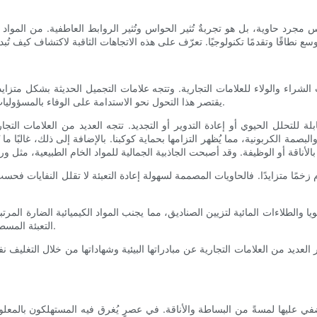
س مجرد حاوية، بل هو تجربةٌ تُثير الحواس وتُثير الروابط العاطفية. من المواد 
شراء والولاء للعلامات التجارية. وتتجه علامات التجميل الحديثة بشكل متزايد نحو
يقتصر هذا التحول نحو الاستدامة على الوفاء بالمسؤوليات الأخلاقية فحسب، بل يهدف أيضًا إلى ترسيخ ميزة تنافسية في السوق.
لة للتحلل الحيوي أو إعادة التدوير أو التجديد. تتجه العديد من العلامات التجا
والبصمة الكربونية، مما يُظهر التزامها بحماية كوكبنا. بالإضافة إلى ذلك، غالبًا 
م زخمًا متزايدًا. فالحاويات المصممة لسهولة إعادة التعبئة لا تقلل النفايات فح
 والطلاءات المائية لتزيين الصناديق، مما يجنب المواد الكيميائية الضارة المرتب
التعبئة المسطحة والصناديق المعيارية لتوفير المساحة أثناء النقل، مما يقلل الانبعاثات.
ر العديد من العلامات التجارية عن مبادراتها البيئية وشهاداتها من خلال التغلي
ي عليها لمسةً من البساطة والأناقة. في عصرٍ يُغرق فيه المستهلكون بالمعلوم