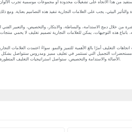
والتأثير البيئي، يجب على العلامات التجارية تنفيذ هذه التصاميم بعناية. ومع ذلك
لبشرة من خلال دمج الاستدامة، والبساطة، والابتكار، والتخصيص، والتعبير الفن
ه. باتباع هذه التوجيهات، يمكن للعلامات التجارية تصميم تغليف لا يحمي منتجا
اهات التغليف أمرًا بالغ الأهمية للتميز والنمو. سواءً اعتمدت العلامات التجاري
 في مستحضرات التجميل التي تستثمر في تغليف مميز ومدروس ستتواصل بشكل أ
الأصالة والاستدامة والتخصيص، ستواصل استراتيجيات التغليف المتطورة لعب دور محوري في تشكيل مستقبل العلامات التجارية للعناية بالبشرة.