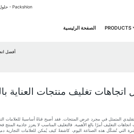
حلول تغليف الورق المصممة خصيصًا للعملاء في جميع أنحاء العالم منذ عام 1996 - Packshion
PRODUCTS
الصفحة الرئيسية
أفضل اتجا
اتجاهات تغليف منتجات العناية بال
لتقليدي المتمثل في مجرد عرض المنتجات. فقد أصبح قناةً أساسيةً للعلامات الت
ث اتجاهات التغليف أمرًا بالغ الأهمية. فالتغليف المناسب لا يعزز جاذبية المنتج
لتي تُشكّل هذه الصناعة اليوم، كاشفةً كيف يُمكن للعلامات التجارية دمج ا