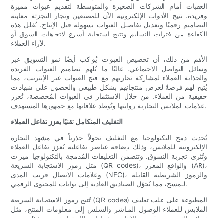
العقبات أمام الشركات الصغيرة والمتوسطة لتقديم عبوات مميزة
وفريدة. تتيح الأدوات الإلكترونية الآن للمصنعين وتجار التجزئة معاينة
التصاميم رقميًا وتعديل تفاصيل العبوات بسهولة قبل الإنتاج. تُقلل هذه
الكفاءة من فترات التسليم وتتيح استجابة أسرع لاتجاهات السوق أو
لآراء العملاء.
الأهم من ذلك، أن تخصيص العبوات يُواكب أيضًا نمو التسويق عبر
وسائل التواصل الاجتماعي. غالبًا ما تُلهم تصاميم العبوات الفريدة
والجذابة العملاء لمشاركة تجاربهم مع فتح العبوات عبر الإنترنت، مما
يُتيح لهم فرصةً لعرض منتجاتهم بشكل طبيعي والحصول على شهادات
حقيقية من العملاء. من خلال الاستثمار في العبوات المُخصصة، تُعزز
علامات الملابس التجارية روايتها وتُوطد علاقاتها مع جمهورها المستهدف.
التغليف المتكامل تقنيًا يعزز تفاعل العملاء
يُحدث دمج التكنولوجيا مع التغليف تحولاً جذرياً في مشهد التجارة
الإلكترونية للملابس، وذلك بإضافة عناصر تفاعلية تُعزز تفاعل العملاء
وتُثري تجربة التسوق. وتتضمن التغليفات المُدمجة بالتكنولوجيا ميزات
مثل رموز الاستجابة السريعة (QR codes)، والواقع المعزز (AR)،
وعلامات الاتصال قريب المدى (NFC)، والرموز الشريطية القابلة
للمسح، مما يُحوّل الصناديق العادية إلى بوابات للمحتوى الرقمي.
تُتيح رموز الاستجابة السريعة (QR codes) المطبوعة على علب تغليف
الملابس للعملاء الوصول المباشر والسلس إلى معلومات المنتج، مثل