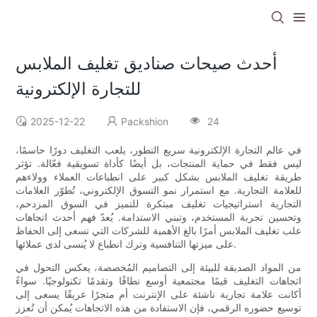
أحدث صيحات صناديق تغليف الملابس
للتجارة الإلكترونية
2025-12-22
Packshion
24
في عالم التجارة الإلكترونية سريع التطور، يلعب التغليف دورًا حاسمًا،
ليس فقط في حماية المنتجات، بل أيضًا كأداة تسويقية فعّالة. تؤثر
طريقة تغليف الملابس بشكل كبير على انطباعات العملاء وولاءهم
للعلامة التجارية. مع استمرار نمو التسوق الإلكتروني، تُطوّر العلامات
التجارية استراتيجيات تغليف مبتكرة للتميز في السوق المزدحم،
وتحسين تجربة المستخدم، وتبني الاستدامة. يُعدّ فهم أحدث اتجاهات
علب تغليف الملابس أمرًا بالغ الأهمية للشركات التي تسعى إلى الحفاظ
على ميزتها التنافسية وترك انطباع لا يُنسى لدى عملائها.
من المواد الصديقة للبيئة إلى التصاميم المُخصصة، يعكس التحول في
اتجاهات التغليف قيمًا مجتمعية أوسع نطاقًا وتقدمًا تكنولوجيًا. سواءً
أكانت علامة تجارية ناشئة على الإنترنت أم متجرًا عريقًا يسعى إلى
توسيع حضوره الرقمي، فإن الاستفادة من هذه الاتجاهات يُمكن أن تُعزز