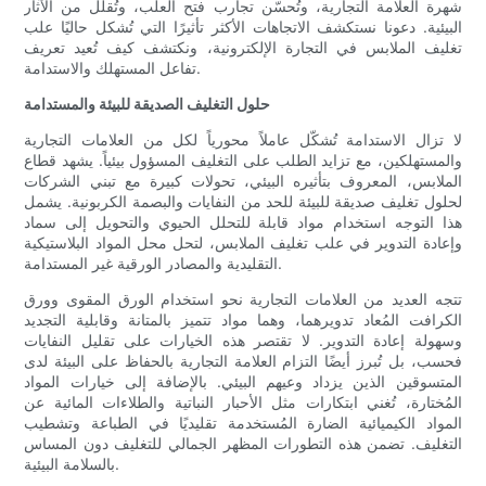
شهرة العلامة التجارية، وتُحسّن تجارب فتح العلب، وتُقلل من الآثار
البيئية. دعونا نستكشف الاتجاهات الأكثر تأثيرًا التي تُشكل حاليًا علب
تغليف الملابس في التجارة الإلكترونية، ونكتشف كيف تُعيد تعريف
تفاعل المستهلك والاستدامة.
حلول التغليف الصديقة للبيئة والمستدامة
لا تزال الاستدامة تُشكّل عاملاً محورياً لكل من العلامات التجارية
والمستهلكين، مع تزايد الطلب على التغليف المسؤول بيئياً. يشهد قطاع
الملابس، المعروف بتأثيره البيئي، تحولات كبيرة مع تبني الشركات
لحلول تغليف صديقة للبيئة للحد من النفايات والبصمة الكربونية. يشمل
هذا التوجه استخدام مواد قابلة للتحلل الحيوي والتحويل إلى سماد
وإعادة التدوير في علب تغليف الملابس، لتحل محل المواد البلاستيكية
التقليدية والمصادر الورقية غير المستدامة.
تتجه العديد من العلامات التجارية نحو استخدام الورق المقوى وورق
الكرافت المُعاد تدويرهما، وهما مواد تتميز بالمتانة وقابلية التجديد
وسهولة إعادة التدوير. لا تقتصر هذه الخيارات على تقليل النفايات
فحسب، بل تُبرز أيضًا التزام العلامة التجارية بالحفاظ على البيئة لدى
المتسوقين الذين يزداد وعيهم البيئي. بالإضافة إلى خيارات المواد
المُختارة، تُغني ابتكارات مثل الأحبار النباتية والطلاءات المائية عن
المواد الكيميائية الضارة المُستخدمة تقليديًا في الطباعة وتشطيب
التغليف. تضمن هذه التطورات المظهر الجمالي للتغليف دون المساس
بالسلامة البيئية.