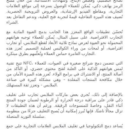
نصائح التصميم، وقصص الإنتاج، وشهادات الاستدامة. من خلال مسح
الرمز بهاتف ذكي، يُمكن للعملاء الوصول بسرعة إلى مواقع العلامات
التجارية، ومقاطع الفيديو الإرشادية، والعروض الترويجية الحصرية.
تُضيف هذه الميزة التفاعلية قيمةً لتجربة فتح العلبة، وتدعم التفاعل بعد
الشراء.
تُحسّن تطبيقات الواقع المعزز هذا الجانب بدمج العبوة المادية مع
التجارب الافتراضية. على سبيل المثال، يُمكن للعملاء توجيه هواتفهم
المحمولة نحو العبوة لعرض نماذج ثلاثية الأبعاد لقطع الملابس، أو تجارب
افتراضية، أو لمحات من وراء الكواليس لعملية التصميم. تُعزز هذه
التجارب الغامرة حماس العملاء وتُعلّمهم بطرق مبتكرة.
تتيح تقنية NFC، التي تتضمن دمج شرائح صغيرة في العبوات، للعملاء
لمس هواتفهم الذكية على العلبة لفتح محتوى حصري، أو التأكد من
أصالة المنتج، أو الاشتراك في برامج الولاء. تُعزز هذه الميزة الأمان من
خلال مكافحة المنتجات المقلدة - وهي مشكلة كبيرة في صناعة
الملابس - وتعزز ثقة المستهلك.
بالإضافة إلى ذلك، تُجري بعض ماركات الملابس تجارب على تغليف
ذكي قادر على مراقبة درجة الحرارة أو الرطوبة لضمان جودة المنتج
أثناء النقل، وخاصةً للمنسوجات الرقيقة. ورغم أن هذه التطبيقات لا
تزال مجالًا ناشئًا، فإنها تُبرز إمكانية أن يُصبح التغليف جزءًا من منظومة
سلسلة التوريد المتصلة.
يُساعد دمج التكنولوجيا في تغليف الملابس العلامات التجارية على جمع