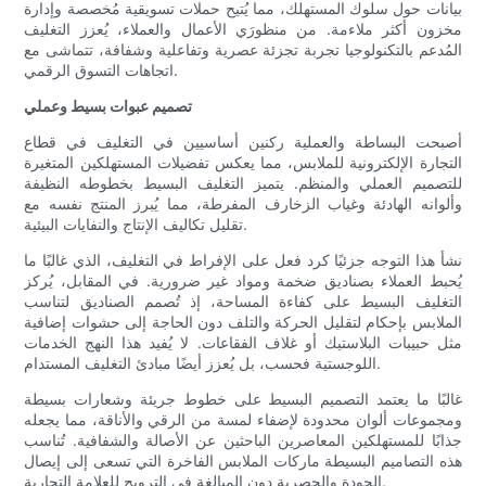
بيانات حول سلوك المستهلك، مما يُتيح حملات تسويقية مُخصصة وإدارة
مخزون أكثر ملاءمة. من منظورَي الأعمال والعملاء، يُعزز التغليف
المُدعم بالتكنولوجيا تجربة تجزئة عصرية وتفاعلية وشفافة، تتماشى مع
اتجاهات التسوق الرقمي.
تصميم عبوات بسيط وعملي
أصبحت البساطة والعملية ركنين أساسيين في التغليف في قطاع
التجارة الإلكترونية للملابس، مما يعكس تفضيلات المستهلكين المتغيرة
للتصميم العملي والمنظم. يتميز التغليف البسيط بخطوطه النظيفة
وألوانه الهادئة وغياب الزخارف المفرطة، مما يُبرز المنتج نفسه مع
تقليل تكاليف الإنتاج والنفايات البيئية.
نشأ هذا التوجه جزئيًا كرد فعل على الإفراط في التغليف، الذي غالبًا ما
يُحبط العملاء بصناديق ضخمة ومواد غير ضرورية. في المقابل، يُركز
التغليف البسيط على كفاءة المساحة، إذ تُصمم الصناديق لتناسب
الملابس بإحكام لتقليل الحركة والتلف دون الحاجة إلى حشوات إضافية
مثل حبيبات البلاستيك أو غلاف الفقاعات. لا يُفيد هذا النهج الخدمات
اللوجستية فحسب، بل يُعزز أيضًا مبادئ التغليف المستدام.
غالبًا ما يعتمد التصميم البسيط على خطوط جريئة وشعارات بسيطة
ومجموعات ألوان محدودة لإضفاء لمسة من الرقي والأناقة، مما يجعله
جذابًا للمستهلكين المعاصرين الباحثين عن الأصالة والشفافية. تُناسب
هذه التصاميم البسيطة ماركات الملابس الفاخرة التي تسعى إلى إيصال
الجودة والحصرية دون المبالغة في الترويج للعلامة التجارية.