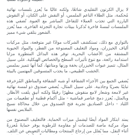
لا يزال الكرتون التقليدي شائعًا، ولكنه غالبًا ما يُعزز بلمسات نهائية
مُحكمة، مثل الطلاء الناعم الملمس، أو النقش على الكتان، أو النقوش
البارزة التي تجذب العملاء للتفاعل المباشر مع العبوة. تُضفي هذه
الملمسات لمسةً فاخرة تُذكرنا ببيئات تجارة التجزئة الفاخرة، مما يُعزز
الشعور بتلقي شيء مميز.
بالتوازي مع ذلك، تستكشف الشركات موادًا غير متوقعة، مثل مركبات
ألياف الخيزران، ومواد التغليف المصنوعة من الفطر، والمواد الحيوية
المشتقة من الأعشاب البحرية. توفر هذه البدائل المتطورة مزايا
استدامة رائعة، مع تنوع تأثيرات السطح والخصائص الهيكلية. على سبيل
المثال، تتميز عبوات الخيزران بخفة وزنها ومتانتها، كما أنها تتميز بملمس
الخشب الطبيعي، ما يجذب المتسوقين المهتمين بالبيئة.
يُضفي الجمع بين الأجزاء الشفافة أو شبه الشفافة والمناطق المُزخرفة
تباينًا بصريًا وجاذبية. على سبيل المثال، يُضفي صندوق ذو لمسة نهائية
غير لامعة وشعار لامع منقوش مظهرًا رقيقًا ولكنه أنيق يلفت الأنظار.
وبالمثل، يُعزز دمج عناصر قماشية - مثل أكمام قطنية أو تطعيمات من
اللباد - داخل الصناديق تجربة فتح الصندوق من خلال محاكاة نسيج
الملابس نفسها.
يمتد ابتكار المواد أيضًا ليشمل ميزات الحماية. فالتغليف المصنوع من
مواد مركبة ماصة للصدمات أو مقاومة للرطوبة يوفر حمايةً مُعززةً
أثناء النقل، مما يُقلل من إرجاع المنتجات ومطالبات التعويض عن التلف.