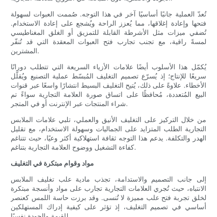
تُعدّ العملية جانبًا أساسيًا آخر في هذا التوجه. صُممت العبوات لسهولة
فتحها وإعادة إغلاقها، مما يُعزز الراحة ويُشجع على إعادة الاستخدام.
تُضفي ميزات مثل الأشرطة القابلة للتمزيق أو الغلق المغناطيسي
لمسةً راقية، مع تجنب تجارب فتح العبوات المعقدة التي قد تُنفّر
المشترين.
يُكمّل هذا الأسلوب أيضًا علامات الأزياء السريعة التي تتطلب دورانًا
سريعًا للإنتاج؛ إذ يُسرّع تصميم التغليف المُبسّط عملية التصنيع ويُقلّل
الأخطاء. علاوةً على ذلك، يُتيح التغليف البسيط انتشارًا واسعًا عبر قنوات
البيع المُتعددة، مُحافظًا على اتساق صورة العلامة التجارية سواءً تم
شراء المنتجات عبر الإنترنت أو في المتجر.
من خلال التركيز على التغليف الأنيق والعملي، تلبي علامات الملابس
التجارية الطلب المتزايد على الجماليات وسهولة الاستخدام، مع تقليل
الهدر والتكلفة. يدعم هذا التوجه ثقافة استهلاكية أكثر وعيًا، حيث تتناغم
كفاءة التشغيل ووضوح العلامة التجارية بتناغم.
مواد وقوام مبتكرة في التغليف
إلى جانب التصميم والاستدامة، تجذب مادية علب تغليف الملابس
الانتباه، حيث تُجري العلامات التجارية تجارب على مواد وأنسجة مبتكرة
لخلق تجربة فتح علب مميزة لا تُنسى. وقد برزت حاسة اللمس كعنصر
أساسي في تصميم التغليف، إذ تؤثر على كيفية إدراك المستهلكين
للقيمة والجودة نفسيًا.