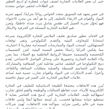
حتى أن بعض العلامات التجارية تُضيف عبوات مُعطّرة أو تُدمج العطور
في الطلاءات لتحفيز حواس متعددة.
في عصرٍ يشهد فيه التسويق متعدد الحواس رواجًا متزايدًا، تُسهم تجربة
المواد والقوام في الارتقاء بالتغليف إلى ما هو أبعد من مجرد الاحتواء.
فهو يُحوّل تجربة العميل إلى طقسٍ شاملٍ يتردد صداه عاطفيًا، ويُعزز
قيم العلامة التجارية المتمثلة في الحرفية والابتكار.
في الختام، تتطور صناديق تغليف الملابس للتجارة الإلكترونية بسرعة
استجابةً للمخاوف البيئية والتقدم التكنولوجي وتغير توقعات
المستهلكين. أصبحت المواد والممارسات المستدامة معياريةً لا اختيارية،
مما يعكس التزامًا راسخًا بخفض البصمة البيئية. تُعزز التصميمات
المُخصصة والمصممة خصيصًا الروابط العاطفية مع العملاء، مما يعزز
ولاء العلامة التجارية وحضورها على وسائل التواصل الاجتماعي. يُقدم
دمج التكنولوجيا في التغليف عناصر تفاعلية تُعزز الشفافية والمشاركة،
بينما تُلبي التصاميم البسيطة والعملية متطلبات البساطة والكفاءة.
وأخيرًا، تُقدم الابتكارات في المواد والقوام تجارب حسية غنية تُساعد
علامات الملابس التجارية على التميز في سوق تنافسية.
تُبرز هذه الاتجاهات مجتمعةً الطبيعة الديناميكية للتغليف في التجارة
الإلكترونية للأزياء، حيث تتقاطع الجماليات والوظيفة والقيم لخلق تجارب
استهلاكية قيّمة. العلامات التجارية التي تُدمج هذه العناصر بعناية لا
تستطيع حماية منتجاتها فحسب، بل تُسعد عملائها أيضًا وتُبني علاقات
متينة في عالم رقمي متزايد. بمواكبة هذه الاتجاهات، تُهيئ شركات
الملابس نفسها للنجاح في المستقبل.