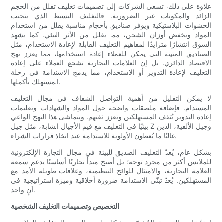
علاوة على ذلك، تسعى الشركات إلى تصميمات تغليف تقلل من الحجم
الزائد والمكونات غير الضرورية. فالتغليف البسيط الذي يتجنب
الحشوات البلاستيكية ويوفر صناديق بأحجام مناسبة يقلل من استخدام
المواد ويخفض أوزان الشحن، مما يقلل من الأثر البيئي. كما يشهد
السوق انتشارًا متزايدًا لمفاهيم التغليف القابلة لإعادة الاستخدام، مثل
الصناديق المتينة التي يمكن للعملاء إعادة استخدامها، مما يعزز نهج
الاقتصاد الدائري. بل إن العلامات التجارية تشجع العملاء على إعادة
التغليف لإعادة التدوير أو الاستخدام، مما يدمج الاستدامة في رحلة
المستهلك بأكملها.
لا يمكن التقليل من أهمية التواصل الشفاف في مجال التغليف
المستدام. فإضافة ملصقات واضحة حول المواد والشهادات وتعليمات
إعادة التدوير تُثقف المستهلكين وتعزز ثقتهم. ويتماشى هذا النهج الواعي
بيئيًا في التغليف مع قيم الأجيال الشابة، مثل جيل Z وجيل الألفية، الذين
غالبًا ما يُعطون الأولوية للاستدامة عند اتخاذ قرارات الشراء.
بشكل عام، يُعدّ التغليف الصديق للبيئة في مجال التجارة الإلكترونية
للملابس أكثر من مجرد توجه؛ بل أصبح مبدأً تجاريًا أساسيًا يدعم سمعة
العلامة التجارية، والامتثال للوائح التنظيمية، وعلاقات طويلة الأمد مع
المستهلكين. يُعدّ تبنّي الاستدامة ضرورة أخلاقية وميزة استراتيجية في
آنٍ واحد.
التخصيص وتصميمات التغليف الشخصية