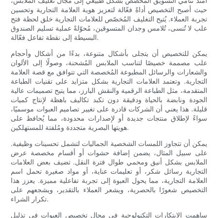
امتدّ تنامي التسويق المُخصّص بشكل طبيعي إلى مجال تغليف الملابس،
حيث أصبح التخصيص أداةً فعّالة لتعزيز هوية العلامة التجارية وتحسين
تجربة العملاء. يُتيح التغليف المُخصّص للعلامات التجارية خلق لحظة فتح
علب لا تُنسى، تُلامس وجدان المتسوقين، مُحوّلةً عملية تسليم الصندوق
البسيطة إلى نقطة تفاعل فعّالة.
يمكن للتخصيص أن يتجلى بأشكال متنوعة، بدءًا من أشكال وأحجام
علب مصممة خصيصًا لتناسب الملابس المُشحنة، وصولًا إلى الألوان
والشعارات والرسائل المطبوعة المُخصصة التي تتوافق مع قصة العلامة
التجارية. وتعتمد العلامات التجارية بشكل متزايد على تقنيات الطباعة
المتقدمة، مثل الطباعة الرقمية والنقش البارز، مما يتيح تصميمات عالية
الجودة ونابضة بالحياة ودقيقة دون تكبد تكاليف باهظة لإنتاج كميات
قليلة. هذا يعني أن الشركات قادرة على تغيير تصاميم العبوات موسميًا،
سواءً لإطلاق منتجات جديدة أو لإصدارات محدودة، مما يُحافظ على
هويتها البصرية متجددة ومُلفتة للمستهلكين.
يمكن أن تتجاوز اللمسات الشخصية الجماليات لتشمل تحسينات وظيفية.
على سبيل المثال، يضمن إضافة حشوات أو أقسام مخصصة عرض
الملابس بشكل أنيق ومحمي طوال فترة النقل. تضيف بعض العلامات
التجارية رسائل شكر، أو تعليمات عناية، أو مواد صغيرة تحمل اسم
العلامة التجارية، مما يحول العبوة إلى تجربة تفاعلية مميزة. يعزز هذا
التخصيص شعورًا بالحصرية، ويشعر العملاء بالتقدير، ويشجعهم على
تكرار الشراء.
ساهمت الابتكارات التكنولوجية في مجال تخصيص العبوات في تذليل