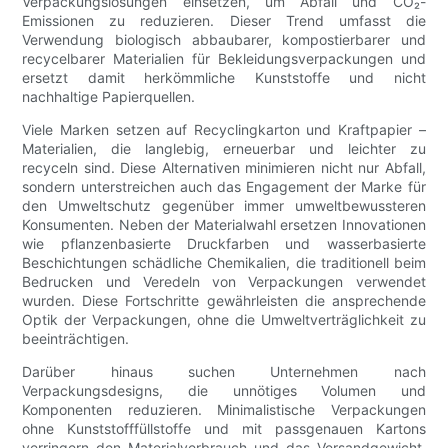
Verpackungslösungen einsetzen, um Abfall und CO₂-
Emissionen zu reduzieren. Dieser Trend umfasst die
Verwendung biologisch abbaubarer, kompostierbarer und
recycelbarer Materialien für Bekleidungsverpackungen und
ersetzt damit herkömmliche Kunststoffe und nicht
nachhaltige Papierquellen.
Viele Marken setzen auf Recyclingkarton und Kraftpapier –
Materialien, die langlebig, erneuerbar und leichter zu
recyceln sind. Diese Alternativen minimieren nicht nur Abfall,
sondern unterstreichen auch das Engagement der Marke für
den Umweltschutz gegenüber immer umweltbewussteren
Konsumenten. Neben der Materialwahl ersetzen Innovationen
wie pflanzenbasierte Druckfarben und wasserbasierte
Beschichtungen schädliche Chemikalien, die traditionell beim
Bedrucken und Veredeln von Verpackungen verwendet
wurden. Diese Fortschritte gewährleisten die ansprechende
Optik der Verpackungen, ohne die Umweltverträglichkeit zu
beeinträchtigen.
Darüber hinaus suchen Unternehmen nach
Verpackungsdesigns, die unnötiges Volumen und
Komponenten reduzieren. Minimalistische Verpackungen
ohne Kunststofffüllstoffe und mit passgenauen Kartons
verringern den Materialverbrauch und das Versandgewicht,