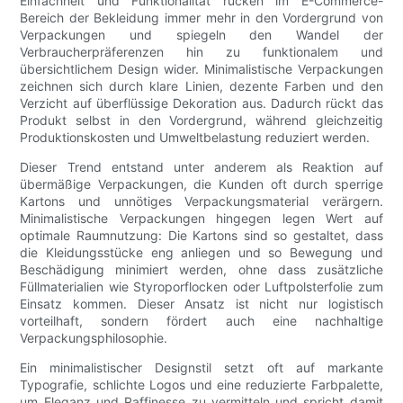
Einfachheit und Funktionalität rücken im E-Commerce-
Bereich der Bekleidung immer mehr in den Vordergrund von
Verpackungen und spiegeln den Wandel der
Verbraucherpräferenzen hin zu funktionalem und
übersichtlichem Design wider. Minimalistische Verpackungen
zeichnen sich durch klare Linien, dezente Farben und den
Verzicht auf überflüssige Dekoration aus. Dadurch rückt das
Produkt selbst in den Vordergrund, während gleichzeitig
Produktionskosten und Umweltbelastung reduziert werden.
Dieser Trend entstand unter anderem als Reaktion auf
übermäßige Verpackungen, die Kunden oft durch sperrige
Kartons und unnötiges Verpackungsmaterial verärgern.
Minimalistische Verpackungen hingegen legen Wert auf
optimale Raumnutzung: Die Kartons sind so gestaltet, dass
die Kleidungsstücke eng anliegen und so Bewegung und
Beschädigung minimiert werden, ohne dass zusätzliche
Füllmaterialien wie Styroporflocken oder Luftpolsterfolie zum
Einsatz kommen. Dieser Ansatz ist nicht nur logistisch
vorteilhaft, sondern fördert auch eine nachhaltige
Verpackungsphilosophie.
Ein minimalistischer Designstil setzt oft auf markante
Typografie, schlichte Logos und eine reduzierte Farbpalette,
um Eleganz und Raffinesse zu vermitteln und spricht damit