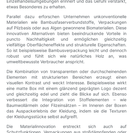
Einzelhandelsumgebungen erinnert und das Gefühl verstärkt,
etwas Besonderes zu erhalten.
Parallel dazu erforschen Unternehmen unkonventionelle
Materialien wie Bambusfaserverbundstoffe, Verpackungen
auf Pilzbasis oder aus Algen gewonnene Biomaterialien. Diese
innovativen Alternativen bieten beeindruckende Vorteile in
puncto Nachhaltigkeit und ermöglichen gleichzeitig
vielfältige Oberflächeneffekte und strukturelle Eigenschaften.
So ist beispielsweise Bambusverpackung leicht und dennoch
robust und fühlt sich wie natürliches Holz an, was
umweltbewusste Verbraucher anspricht.
Die Kombination von transparenten oder durchscheinenden
Elementen mit strukturierten Bereichen erzeugt einen
visuellen Kontrast und weckt Interesse. Beispielsweise wirkt
eine matte Box mit einem glänzend geprägten Logo dezent
und gleichzeitig edel und zieht die Blicke auf sich. Ebenso
verbessert die Integration von Stoffelementen – wie
Baumwollärmeln oder Filzeinsätzen – im Inneren der Boxen
das Auspackerlebnis der Kleidung, indem sie die Texturen
der Kleidungsstücke selbst aufgreift.
Die Materialinnovation erstreckt sich auch auf
Schutzfunktionen. Verpackungen aus stoßdämpfenden oder