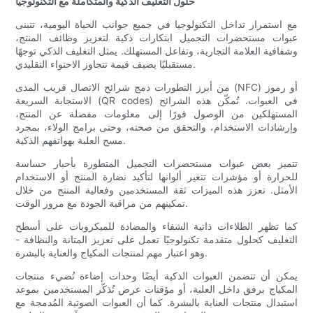
حلول التغليف الذكية والمتكاملة مع التكنولوجيا
مع استمرار تداخل التكنولوجيا في جميع جوانب الحياة اليومية، تتبنى
عبوات مستحضرات التجميل ابتكارات ذكية لتعزيز وظائف المنتج،
وشفافية العلامة التجارية، وتفاعل المستهلك. يمثل التغليف الذكي توجهًا
مستقبليًا يضيف قيمة تتجاوز الاحتواء التقليدي.
من أبرز التطورات دمج شرائح الاتصال قريب المدى (NFC) أو رموز
الاستجابة السريعة (QR codes) في العبوات. تُمكّن هذه الشرائح
المستهلكين من الوصول فورًا إلى معلومات مفصلة عن المنتج،
وإرشادات الاستخدام، والتحقق من صحته، وحتى برامج الولاء، بمجرد
مسح العلبة بهواتفهم الذكية.
تتميز بعض عبوات مستحضرات التجميل المتطورة بأحبار حساسة
للحرارة أو مؤشرات تتغير ألوانها لتأكيد نضارة المنتج أو الاستخدام
الأمثل. تعزز هذه الميزات ثقة المستخدمين وفعالية المنتج من خلال
تمكينهم من مراقبة الجودة مع مرور الوقت.
كما تظهر الطلاءات ذاتية الشفاء والمضادة للميكروبات على أسطح
التغليف كحلول متقدمة تكنولوجيًا تعمل على تعزيز المتانة والنظافة -
وهو اعتبار مهم لمنتجات المكياج والعناية بالبشرة.
يمكن أن تتضمن العبوات الذكية أيضًا وحدات إضاءة تُضيء منتجات
المكياج برفق داخل العلبة، أو مؤقتات عرض تُذكّر المستخدمين بموعد
استبدال منتجات العناية بالبشرة. كما أن العبوات الصوتية المُدمجة مع