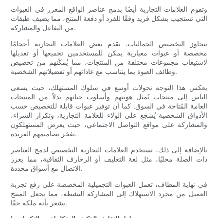
وتقوم العلامات التجارية أيضًا بدمج عناصر الواقع المعزز في العبوات
التي تستجيب بشكل فريد وفقًا للفرد أو دفعة المنتج، مما يضيف طبقات
من التفاعل والمشاركة.
يتجاوز التخصيص الجماليات. تقدم بعض العلامات التجارية أحجامًا
مخصصة أو عبوات معيارية يمكن للمستخدمين تجميعها أو تعديلها
لاستيعاب مجموعات مختلفة من المنتجات، مما يُمكّنهم من تخصيص
وظائف العبوة بما يتناسب مع عاداتهم أو تفضيلاتهم الشخصية.
يعكس هذا التوجه تحولات أوسع في سلوك المستهلك، حيث يسعى
الناس إلى منتجات تُمثل هويتهم وأسلوب حياتهم بدلاً من المنتجات
العامة المُتاحة في السوق. كما أن توفير عبوات قابلة للتخصيص حسب
الأذواق الشخصية يُشجع على الولاء للعلامة التجارية، وتكرار الشراء،
والمشاركة على مواقع التواصل الاجتماعي، حيث يعرض المستهلكون
بفخر تصاميمهم الفريدة.
بالإضافة إلى ذلك، تستخدم العلامات التجارية التخصيص لدمج العناصر
ذات الصلة محليًا، مثل لغة التغليف أو الزخارف الثقافية، مما يعزز
الاتصال مع أسواق محددة.
في نهاية المطاف، تعمل العبوات التجميلية المخصصة على رفع تجربة
العميل من مجرد الاستهلاك إلى المشاركة النشطة، مما يجعل المنتج
يشعر بأنه ملكه حقًا.