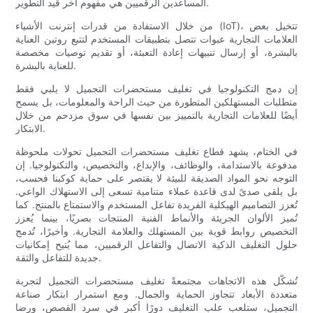
المساعدين الرقميين هي مفهوم آخر قيد التطوير.
من خلال الاستفادة من قدرات إنترنت الأشياء (IoT)، تتخيل بعض
العلامات التجارية عبوات تتصل بتطبيقات المستخدم لتتبع روتين العناية
بالبشرة، أو إرسال تنبيهات إعادة التعبئة، أو تقديم توصيات مخصصة
للعناية بالبشرة.
إن دمج التكنولوجيا في تغليف مستحضرات التجميل لا يلبي فقط
متطلبات المستهلكين المتطورة من حيث الراحة والمعلومات، بل يسمح
أيضًا للعلامات التجارية بالتمييز بين نفسها في سوق مزدحم من خلال
الابتكار.
في الختام، يشهد قطاع تغليف مستحضرات التجميل تحولات ملحوظة
مدفوعة بالاستدامة، والوظائف، والإبداع، والتخصيص، والتكنولوجيا. إن
التوجه نحو المواد الصديقة للبيئة لا يقتصر على حماية كوكبنا فحسب،
بل يلقى صدىً لدى قاعدة عملاء متنامية تسعى إلى الاستهلاك الواعي.
تُعزز التصاميم الهيكلية الفريدة تفاعل المستخدم والاستمتاع بالمنتج. كما
تُميز الألوان الجريئة والأنماط الفنية المنتجات بصريًا، بينما يُعزز
التخصيص روابط قوية بين المستهلك والعلامة التجارية. وأخيرًا، تُدمج
حلول التغليف الذكية الاتصال والتفاعل الرقميين، مما يُتيح إمكانيات
جديدة للتفاعل والثقة.
تُشكّل هذه الاتجاهات مجتمعةً تغليف مستحضرات التجميل لتجربة
متعددة الأبعاد تتجاوز الحماية والجمال. ومع استمرار ابتكار صناعة
التجميل، ستلعب علب التغليف دورًا أكبر في سرد ​​القصص، ورضا