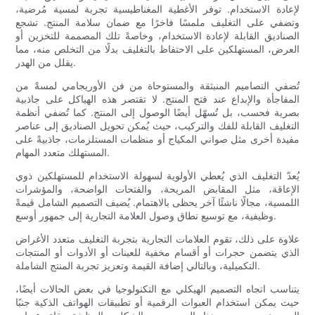
لإعادة الاستخدام. توفر الأغطية المغناطيسية تجربة لمسية مُرضية،
وتضفي على التغليف ملمسًا فاخرًا مع ضمان سلامة المنتج. تشجع
الصناديق القابلة لإعادة الاستخدام، وخاصةً تلك المصممة للتخزين أو
العرض، المستهلكين على الاحتفاظ بالتغليف بدلًا من التخلص منه، مما
يقلل من الهدر.
تُضفي التصاميم المنبثقة والمستوحاة من فن الأوريجامي لمسةً من
المفاجأة والإبداع عند فتح المنتج. لا تقتصر هذه الهياكل على جاذبية
بصرية فحسب، بل تُسهّل أيضًا الوصول إلى المنتج. كما تُضفي أنظمة
التغليف القابلة للفك والتركيب، حيث يُمكن تحويل الصناديق إلى عناصر
مفيدة أخرى مثل صواني المكياج أو منظمات المستلزمات، جاذبيةً على
المستهلك متعدد المهام.
يُعدّ التغليف الذي يُعطي الأولوية لسهولة الاستخدام للمستهلكين ذوي
الإعاقة، مثل المقابض المريحة، والفتحات الواضحة، والمؤشرات
اللمسية، مجالًا ناشئًا آخر يحظى بالاهتمام. يُضيف التصميم الشامل قيمةً
وظيفية، مع توسيع نطاق وصول العلامة التجارية إلى جمهور أوسع.
علاوة على ذلك، تقوم العلامات التجارية بتجربة التغليف متعدد الأغراض
الذي يتضمن حجرات أو أقسام مخفية للعينات أو الأدوات أو المنتجات
التكميلية، وبالتالي إضافة القيمة وتعزيز تجربة المنتج الشاملة.
يتناسب اتجاه التصميم الهيكلي مع التكنولوجيا في بعض الحالات أيضًا،
حيث يمكن استخدام العبوات الرقمية أو تطبيقات الهواتف الذكية جنبًا