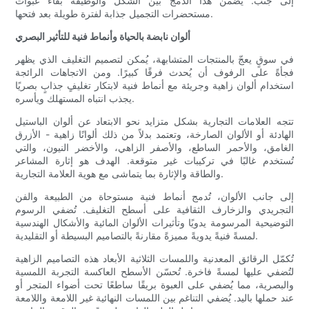
إلى جنب. يضمن هذا الدمج بين الشكل والوظيفة بقاء عبوات
مستحضرات التجميل جذابة لفترة طويلة بعد فتحها.
ألوان نابضة بالحياة وأنماط فنية للتأثير البصري
في سوقٍ يعجّ بالمنتجات المتشابهة، يُمكن لتصميم التغليف الذي يظهر
فجأةً على الرفوف أن يُحدث فرقًا كبيرًا. ومن الاتجاهات الرائجة
استخدام ألوان زاهية وجريئة مع أنماط فنية لابتكار تغليفٍ جذابٍ بصريًا
يجذب انتباه المستهلك ويأسره.
تتجه العلامات التجارية بشكل متزايد نحو الابتعاد عن ألوان الباستيل
الهادئة أو الألوان الصارخة، وتعتمد بدلاً من ذلك ألوانًا زاهية - الأزرق
الغامق، والأحمر الساطع، والأصفر الزاهي، والأخضر النيون، والتي
تُستخدم غالبًا في تركيبات غير متوقعة. الهدف هو إثارة المشاعر
والطاقة والإثارة بما يتماشى مع هوية العلامة التجارية.
إلى جانب الألوان، تُدمج أنماط فنية مستوحاة من الطبيعة والفن
التجريدي والزخارف الثقافية على أسطح التغليف. تُضفي الرسوم
التوضيحية المرسومة يدويًا وتأثيرات الألوان المائية والأشكال الهندسية
لمسةً فنيةً يدويةً مميزةً مقارنةً بالتصاميم البسيطة أو التقليدية.
تُكمّل الرقائق المعدنية واللمسات الثلاثية الأبعاد هذه التصاميم الزاهية
لتُضفي عليها لمسةً فاخرة. تُحسّن الأسطح العاكسة التجربة اللمسية
والبصرية، مما يُضفي على العبوة بريقًا ساطعًا تحت أضواء المتجر أو
عند حملها باليد. يُضفي التناغم بين اللمسات النهائية غير اللامعة واللامعة