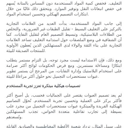
التغليف. فخفض كمية المواد المستخدمة دون المساس بالمتانة يُسهم
في خفض انبعاثات النقل وتوفير الموارد. ويتحقق ذلك غالبًا من خلال
ابتكارات التصميم الهيكلي وتحسين استخدام المواد.
إلى جانب المواد المستخدمة، بدأت العديد من العلامات التجارية
بالتركيز على التغليف البسيط - تقليل الطبقات غير الضرورية، والتخلص
من الطلاءات البلاستيكية، وتبسيط التصميم العام لتقليل النفايات. كما
أن الشفافية في وضع الملصقات حول استدامة التغليف تساعد العلامات
التجارية على بناء الثقة والولاء لدى المستهلكين الذين يُعطون الأولوية
للمنتجات الصديقة للبيئة.
ومع ذلك، فإن الاستدامة ليست مجرد توجه، بل التزام مستمر يتطلب
ابتكارًا ومساءلة مستمرين. ومع فرض الحكومات لوائح أكثر صرامة
على استخدام البلاستيك وإدارة النفايات، من المرجح أن يستمر تطوير
عبوات مستحضرات التجميل نحو حلول أكثر مراعاةً للبيئة.
تصميمات هيكلية مبتكرة تعزز تجربة المستخدم
لم يعد تصميم العبوات يقتصر على الجماليات فحسب، بل أصبح أكثر
فأكثر يركز على العملية وتحسين تجربة المستخدم. تُحوّل التصاميم
الهيكلية الفريدة والمبتكرة عبوات مستحضرات التجميل من مجرد علب
بسيطة إلى تجارب تفاعلية متعددة الحواس، تجذب المستهلكين
وتُسعدهم.
على سبيل المثال، تزداد شعبية الأغطية المغناطيسية والصناديق القابلة