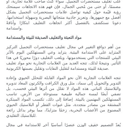
علب تغليف مستحضرات التجميل. سواءً كنتَ صاحب علامة تجارية، أو
مصممًا، أو حتى من مُحبي الجمال، فإن فهم هذه الاتجاهات سيمنحك
رؤية قيّمة حول كيفية تواصل علامات مستحضرات التجميل بشكل
أفضل مع جمهورها، وتعزيز جاذبية منتجاتها البصرية وسهولة استخدامها.
دعونا نستكشف بالتفصيل أكثر اتجاهات التغليف ابتكارًا وأناقةً
واستدامة.
مواد التعبئة والتغليف الصديقة للبيئة والمستدامة
من أهم دوافع التغيير في مجال تغليف مستحضرات التجميل التركيز
المتزايد على الاستدامة البيئية. يتزايد وعي المستهلكين اليوم بالأثر
البيئي للمنتجات التي يستخدمونها، ويلعب التغليف دورًا محوريًا في هذا
التأثير. ونتيجةً لذلك، تتجه العديد من العلامات التجارية نحو مواد تغليف
صديقة للبيئة ومستدامة لتقليل النفايات وتقليل بصمتها الكربونية.
تتجه العلامات التجارية الآن نحو المواد القابلة للتحلل الحيوي وإعادة
التدوير والتحويل إلى سماد، مثل ورق الكرافت والكرتون المعاد تدويره
والبلاستيك النباتي. هذه المواد لا تقلل من أثرها البيئي فحسب، بل
تضفي أيضًا لمسة جمالية طبيعية مستوحاة من الأرض، تناسب
المستهلكين المهتمين بالبيئة. إضافةً إلى ذلك، تكتسب المواد المبتكرة
المشتقة من مصادر متجددة، مثل عبوات الفطر أو البلاستيك الحيوي
المصنوع من الأعشاب البحرية، زخمًا متزايدًا، مما يوفر بدائل رائعة
للبلاستيك التقليدي.
يُعدّ التصميم خفيف الوزن عنصرًا أساسيًا آخر للاستدامة في مجال