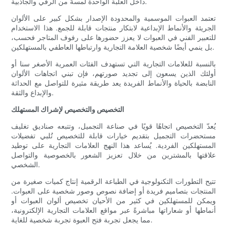
داخل العلبة الواحدة لمسةً من الرقي والجاذبية.
تعتمد العبوات الموسمية والمحدودة الإصدار بشكل كبير على الألوان
الجريئة والأنماط الإبداعية لابتكار منتجات قابلة للجمع. هذا الاستخدام
للتعبير الفني في العبوات لا يعزز حضورها على رفوف المتاجر فحسب،
بل ينمي أيضًا شخصية العلامة التجارية وارتباطها العاطفي بالمستهلكين.
بالنسبة للعلامات التجارية التي تستهدف الفئات العمرية الأصغر سنا أو
أولئك الذين يسعون إلى تجديد صورتهم، فإن تبني اتجاهات الألوان
النابضة بالحياة والأنماط الفريدة يعد طريقة مثيرة للتواصل مع الحداثة
والإبداع والثقة.
التخصيص والتخصيص لإشراك المستهلك
يُعدّ التخصيص اتجاهًا قويًا في صناعة التجميل، وتتبعه صناديق تغليف
مستحضرات التجميل بتقديم خيارات قابلة للتخصيص تُلبي تفضيلات
المستهلكين الفردية. يُساعد هذا النهج العلامات التجارية على توطيد
علاقتها بالمشترين من خلال تعزيز الشعور بالخصوصية والتواصل
الشخصي.
تتيح التطورات التكنولوجية في الطباعة الرقمية إنتاج كميات صغيرة من
المنتجات بتصاميم فريدة أو إضافة نصوص وصور شخصية على العبوات.
ويمكن للمستهلكين في كثير من الأحيان تخصيص ألوان العبوات أو
أنماطها أو شعاراتها مباشرةً عبر مواقع العلامات التجارية الإلكترونية،
مما يجعل تجربة فتح العبوة تجربة شخصية للغاية.