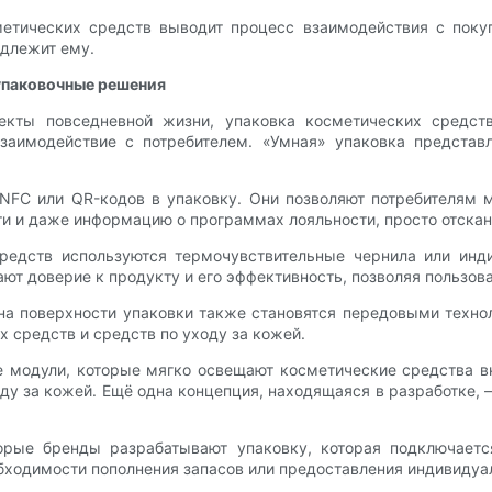
етических средств выводит процесс взаимодействия с покуп
адлежит ему.
упаковочные решения
пекты повседневной жизни, упаковка косметических средст
заимодействие с потребителем. «Умная» упаковка представ
NFC или QR-кодов в упаковку. Они позволяют потребителям 
ти и даже информацию о программах лояльности, просто отска
редств используются термочувствительные чернила или ин
ют доверие к продукту и его эффективность, позволяя пользов
а поверхности упаковки также становятся передовыми техн
х средств и средств по уходу за кожей.
е модули, которые мягко освещают косметические средства в
ду за кожей. Ещё одна концепция, находящаяся в разработке, 
торые бренды разрабатывают упаковку, которая подключает
обходимости пополнения запасов или предоставления индивидуа