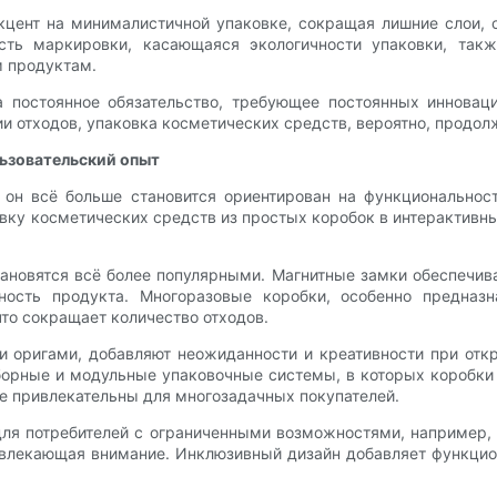
кцент на минималистичной упаковке, сокращая лишние слои, 
сть маркировки, касающаяся экологичности упаковки, так
м продуктам.
 постоянное обязательство, требующее постоянных инноваци
и отходов, упаковка косметических средств, вероятно, продол
ьзовательский опыт
 он всё больше становится ориентирован на функциональнос
у косметических средств из простых коробок в интерактивны
ановятся всё более популярными. Магнитные замки обеспечи
ность продукта. Многоразовые коробки, особенно предназ
что сокращает количество отходов.
 оригами, добавляют неожиданности и креативности при откр
азборные и модульные упаковочные системы, в которых коробк
же привлекательны для многозадачных покупателей.
для потребителей с ограниченными возможностями, например,
ивлекающая внимание. Инклюзивный дизайн добавляет функци