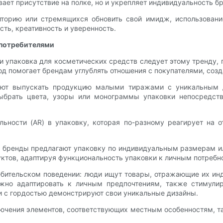
ает присутствие на полке, но и укрепляет индивидуальность б
иторию или стремящихся обновить свой имидж, использовани
ть, креативность и уверенность.
 потребителями
и упаковка для косметических средств следует этому тренду,
д помогает брендам углублять отношения с покупателями, соз
ляют выпускать продукцию малыми тиражами с уникальным д
выбрать цвета, узоры или монограммы упаковки непосредств
ьности (AR) в упаковку, которая по-разному реагирует на о
е бренды предлагают упаковку по индивидуальным размерам ил
ктов, адаптируя функциональность упаковки к личным потребн
ебительском поведении: люди ищут товары, отражающие их инд
жно адаптировать к личным предпочтениям, также стимулир
и с гордостью демонстрируют свои уникальные дизайны.
ючения элементов, соответствующих местным особенностям, та