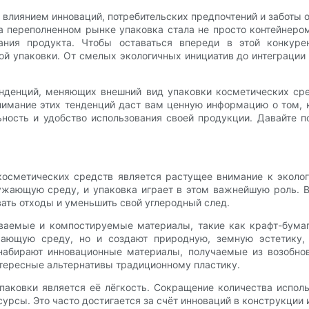
влиянием инноваций, потребительских предпочтений и заботы 
на переполненном рынке упаковка стала не просто контейне
ния продукта. Чтобы оставаться впереди в этой конкурен
й упаковки. От смелых экологичных инициатив до интеграции 
нденций, меняющих внешний вид упаковки косметических сре
нимание этих тенденций даст вам ценную информацию о том,
ьность и удобство использования своей продукции. Давайте 
осметических средств является растущее внимание к экологи
жающую среду, и упаковка играет в этом важнейшую роль. В
ть отходы и уменьшить свой углеродный след.
аемые и компостируемые материалы, такие как крафт-бумага
ающую среду, но и создают природную, земную эстетику, к
 набирают инновационные материалы, получаемые из возобнов
нтересные альтернативы традиционному пластику.
аковки является её лёгкость. Сокращение количества испол
урсы. Это часто достигается за счёт инноваций в конструкции 