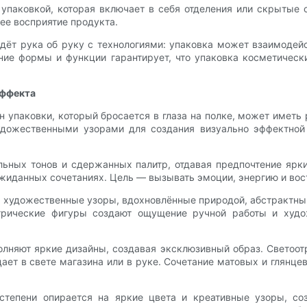
упаковкой, которая включает в себя отделения или скрытые 
ее восприятие продукта.
идёт рука об руку с технологиями: упаковка может взаимодей
ие формы и функции гарантирует, что упаковка косметическ
эффекта
н упаковки, который бросается в глаза на полке, может имет
удожественными узорами для создания визуально эффектной
ьных тонов и сдержанных палитр, отдавая предпочтение ярк
жиданных сочетаниях. Цель — вызывать эмоции, энергию и вост
ся художественные узоры, вдохновлённые природой, абстрактн
трические фигуры создают ощущение ручной работы и худож
олняют яркие дизайны, создавая эксклюзивный образ. Светоот
ает в свете магазина или в руке. Сочетание матовых и глянце
 степени опирается на яркие цвета и креативные узоры, со