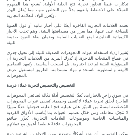
تذكارات قيمةً تتجاوز تجربة فتح العلبة الأولية. يُشجع هذا المفهوم
العملاء على الاحتفاظ بالعبوة بدلاً من التخلص منها، مما يُقلل الهدر
ويُعزز الولاء للعلامة التجارية.
تعتمد العلامات التجارية الفاخرة أيضًا على أحبار نباتية أو فول الصويا
للطباعة على علبها، مما يعزز من مصداقيتها البيئية. ويتم تجنب الأحبار
الكيميائية التقليدية لمنع النفايات السامة وضمان بقاء العبوة صديقة
للبيئة.
يُشير ازدياد استخدام عبوات المجوهرات الصديقة للبيئة إلى تحول جذري
في قطاع المنتجات الفاخرة. إذ تُدرك المزيد من العلامات التجارية أن
المسؤولية البيئية لم تعد اختيارية، بل أصبحت أساسية، وتُمهد التصاميم
الأنيقة والمتطورة، باستخدام مواد مستدامة، الطريق لمستقبل عرض
المجوهرات.
التخصيص والتخصيص لتجربة عملاء فريدة
في سوقٍ زاخرٍ بالخيارات، يُعدّ التخصيص أداةً فعّالة لصائغي المجوهرات
الفاخرة لخلق تجربة عملاء لا تُنسى وحميمة. تُضفي عبوات المجوهرات
المُخصّصة لمسةً من التميّز على عملية فتح العلبة، فتجعلها حدثًا مميزًا
لا مُجرّد معاملة. ومن خلال تصميم العبوات بما يُناسب الأذواق الفردية
والمناسبات الخاصة وموضوعات العلامات التجارية، يُعزّز صائغو
المجوهرات علاقةً عاطفيةً أعمق مع عملائهم.
يمكن للتخصيص أن يتخذ أشكالًا متعددة. ومن الاتجاهات الشائعة دمج