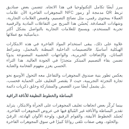
يبرز أيضًا تكامل التكنولوجيا في هذا الاتجاه. تتضمن بعض صناديق
المجوهرات الفاخرة الآن علامات NFC مدمجة أو رموز QR تربط
العملاء بمحتوى رقمي، مثل نصائح التصميم، وقصص العلامات التجارية،
وشهادات المصادقة. يُحسّن هذا المزيج من التفاعلات المادية والرقمية
تجربة المستخدم، ويسمح للعلامات التجارية بالتواصل بشكل أكثر
ديناميكية مع عملائها.
علاوة على ذلك، يبقى استخدام المواد الفاخرة في هذه الابتكارات
الهيكلية أساسيًا. فالتصميمات الداخلية المبطنة بالمخمل، وشرائط
الساتان، والإضافات الحريرية، والواجهات الخشبية المصنوعة يدويًا
تضمن بقاء التصميم المبتكر متجذرًا في الجودة العالية. هذا الثراء
الحسي يعزز مفهوم الفخامة والعناية.
يعكس تطور بنية صندوق المجوهرات والتفاعل معه التحول الأوسع نحو
تجارة التجزئة التجريبية، حيث لا يقتصر التغليف على الحماية فحسب،
بل يشمل أيضًا سرد القصص والمشاركة وخلق ذكريات دائمة.
البساطة والخطوط النظيفة للأناقة الراقية
بينما تُركّز بعض اتجاهات تغليف المجوهرات على الجرأة والابتكار، يتزايد
تقدير البساطة والأناقة غير المُبالغ فيها في عروض المجوهرات الفاخرة.
تُجسّد الخطوط الأنيقة، والقوام الرقيق، ولوحة الألوان الهادئة، الرقيّ
والخلود، وهي صفات تلقى رواجًا كبيرًا في سوق المجوهرات الفاخرة.