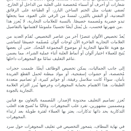
شعارات أو أحرف أو أسماء مُخصصة على العلبة من الداخل أو الخارج.
تُضفي تقنيات مثل الختم الساخن البارز، أو الطباعة على الرقائق
المعدنية، أو النقش بالليزر، لمسةً من الرقي على العبوة، مما يجعلها
تبدو حصرية ومُصممة خصيصًا. بالنسبة للعلامات التجارية، لا يُعزز هذا
من شهرتها فحسب، بل يُمثل أيضًا تجسيدًا ملموسًا لاهتمامها بالتفاصيل.
يُعدّ تخصيص الألوان عنصرًا آخر من عناصر التخصيص. تُقدّم العديد من
العلامات التجارية الفاخرة الآن لوحات ألوان مُصمّمة خصيصًا لتتماشى
مع هوية علامتها التجارية أو موضوع المجموعة المُحدّد. حتى أن بعضها
يُتيح للعملاء اختيار ألوان أو أنماط العلبة أثناء عملية الشراء، مما يضمن
تناغم التغليف تمامًا مع المجوهرات داخلها.
إلى جانب الجماليات، يمكن تخصيص الوظائف أيضًا. صُممت حجرات
مُخصصة، أو حشوات إسفنجية، أو مواد مبطنة لحمل القطع الفريدة
بأمان، سواءً كانت سلاسل رقيقة، أو خواتم كبيرة، أو تصاميم متعددة
الطبقات. هذا الاهتمام بحماية المجوهرات وعرضها يُبرز التزام العلامة
التجارية بالجودة.
تُعزز تصاميم التغليف محدودة الإصدار، المُصممة بالتعاون مع فنانين
ومصممين مشهورين، تفرد علب المجوهرات. وغالبًا ما تُصبح هذه العلب
التذكارية بحد ذاتها تذكارات، يعتز بها العملاء لفترة طويلة بعد ارتداء
المجوهرات.
في نهاية المطاف، يتمحور التخصيص في تغليف المجوهرات حول سرد