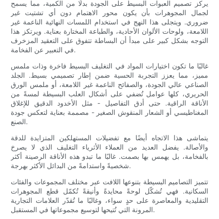
يركز تصميم العبوات البسيط على الجودة بدلًا من الكمية، مما يسمح
لجمال المجوهرات بأن يكون محور الاهتمام دون أي تشتيت غير
ضروري. ويتجلى هذا النهج في استخدام اللمسات النهائية الناعمة غير
اللامعة، ولوحات الألوان الأحادية، والطباعة المختارة بعناية. ويرتكز هذا
التوجه بشكل كبير على مبدأ أن البساطة تتفوق على التعقيد المزخرف
في التعبير عن الفخامة.
غالبًا ما تكون اختيارات المواد في التغليف البسيط فاخرة وذات ملمس
مميز، مما يعزز التجربة الحسية ضمن إطار تصميمي بسيط. الجلد
الصناعي عالي الجودة، والصفائح الناعمة غير اللامعة، أو ملمس الورق
الحريري، كلها عوامل تُضفي على أشكال العلب البسيطة لمسةً من
الأناقة الراقية. حتى أدق التفاصيل - مثل الأخدود الدقيق للإغلاق
المغناطيسي أو الشعار المنقوش الصغير - مصممة بعناية لتعكس جودة
الصنع.
يتماشى هذا الاتجاه أيضًا مع تفضيلات المستهلكين المتزايدة للدقة
والأصالة. يفضل العديد من العملاء الأثرياء التغليف الذي لا يصرخ
بالفخامة، بل يهمس بها بصمت. غالبًا ما تبدو هذه الأناقة الرصينة أكثر
شخصيةً واستدامةً من البدائل الأكثر بهرجة.
تتميز التصاميم البسيطة بتنوعها اللافت عبر مختلف المجموعات والفئات
السكانية. فهي تُشكّل لوحةً محايدةً وأنيقةً تُكمّل قطع المجوهرات
التقليدية والمعاصرة على حدٍ سواء، وغالبًا ما تُقدّر العلامات التجارية
المرونة التي تُتيحها لتوسيع مجموعاتها في المستقبل.