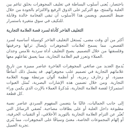
باختصار، يُعنى أسلوب البساطة في تغليف المجوهرات بخلق تناغم بين
العلبة والمنتج، مع التركيز على الذوق الرفيع والالتزام بالجودة من خلال
ضبط التصميم. ويضمن هذا الأسلوب أن تبقى الفخامة خالدة وقابلة
للتكيف في سوق متغيرة باستمرار.
التغليف الفاخر كأداة لسرد قصة العلامة التجارية
أكثر من أي وقت مضى، يُستغل التغليف الفاخر كوسيلة أساسية لسرد
القصص، مما يسمح لعلامات المجوهرات بإيصال تراثها وحرفيتها
وفلسفتها من خلال التصميم. يصبح التغليف أداة سردية تلامس وجدان
العملاء وتعزز قيم العلامة التجارية، مما يعمق تفاعلهم معها.
يُدمج العديد من صائغي المجوهرات الفاخرة عناصر مميزة من تاريخ
علاماتهم التجارية في تصميم علب مجوهراتهم. قد يشمل ذلك أنماطًا
مميزة، أو زخارف رمزية، أو أنظمة ألوان مرتبطة بهوية العلامة
التجارية. ومن خلال تضمين هذه الإشارات البصرية، تُمثل العبوات
استمرارًا لقصة العلامة التجارية، مُذكرةً العملاء بالإرث الذي يكمن وراء
كل قطعة.
إلى جانب الجماليات، غالبًا ما يتضمن المفهوم السردي عناصر نصية
مطبوعة داخل العلبة أو على بطاقات مصاحبة. تُضفي الرسائل التي
تُعبّر عن التزام العلامة التجارية بالتوريد الأخلاقي، أو التقنيات الحرفية،
أو إلهام المجموعات الخاصة، معنىً وسياقًا على المجوهرات، مما يُثري
تجربة العميل.