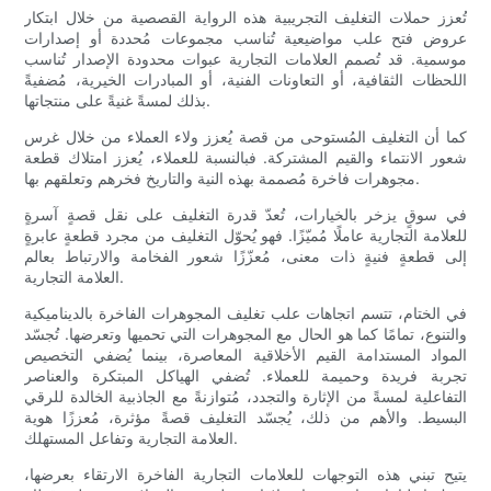
تُعزز حملات التغليف التجريبية هذه الرواية القصصية من خلال ابتكار
عروض فتح علب مواضيعية تُناسب مجموعات مُحددة أو إصدارات
موسمية. قد تُصمم العلامات التجارية عبوات محدودة الإصدار تُناسب
اللحظات الثقافية، أو التعاونات الفنية، أو المبادرات الخيرية، مُضفيةً
بذلك لمسةً غنيةً على منتجاتها.
كما أن التغليف المُستوحى من قصة يُعزز ولاء العملاء من خلال غرس
شعور الانتماء والقيم المشتركة. فبالنسبة للعملاء، يُعزز امتلاك قطعة
مجوهرات فاخرة مُصممة بهذه النية والتاريخ فخرهم وتعلقهم بها.
في سوقٍ يزخر بالخيارات، تُعدّ قدرة التغليف على نقل قصةٍ آسرةٍ
للعلامة التجارية عاملًا مُميّزًا. فهو يُحوّل التغليف من مجرد قطعةٍ عابرةٍ
إلى قطعةٍ فنيةٍ ذات معنى، مُعزّزًا شعور الفخامة والارتباط بعالم
العلامة التجارية.
في الختام، تتسم اتجاهات علب تغليف المجوهرات الفاخرة بالديناميكية
والتنوع، تمامًا كما هو الحال مع المجوهرات التي تحميها وتعرضها. تُجسّد
المواد المستدامة القيم الأخلاقية المعاصرة، بينما يُضفي التخصيص
تجربة فريدة وحميمة للعملاء. تُضفي الهياكل المبتكرة والعناصر
التفاعلية لمسةً من الإثارة والتجدد، مُتوازنةً مع الجاذبية الخالدة للرقي
البسيط. والأهم من ذلك، يُجسّد التغليف قصةً مؤثرة، مُعززًا هوية
العلامة التجارية وتفاعل المستهلك.
يتيح تبني هذه التوجهات للعلامات التجارية الفاخرة الارتقاء بعرضها،