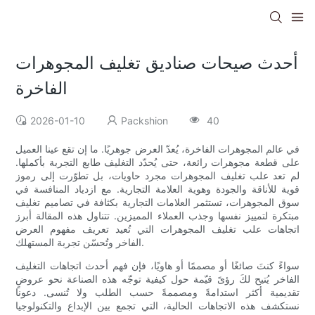
أحدث صيحات صناديق تغليف المجوهرات
الفاخرة
2026-01-10
Packshion
40
في عالم المجوهرات الفاخرة، يُعدّ العرض جوهريًا. ما إن تقع عينا العميل
على قطعة مجوهرات رائعة، حتى يُحدّد التغليف طابع التجربة بأكملها.
لم تعد علب تغليف المجوهرات مجرد حاويات، بل تطوّرت إلى رموز
قوية للأناقة والجودة وهوية العلامة التجارية. مع ازدياد المنافسة في
سوق المجوهرات، تستثمر العلامات التجارية بكثافة في تصاميم تغليف
مبتكرة لتمييز نفسها وجذب العملاء المميزين. تتناول هذه المقالة أبرز
اتجاهات علب تغليف المجوهرات التي تُعيد تعريف مفهوم العرض
الفاخر وتُحسّن تجربة المستهلك.
سواءً كنتَ صائغًا أو مصممًا أو هاويًا، فإن فهم أحدث اتجاهات التغليف
الفاخر يُتيح لكَ رؤىً قيّمة حول كيفية توجّه هذه الصناعة نحو عروضٍ
تقديمية أكثر استدامةً ومصممةً حسب الطلب ولا تُنسى. دعونا
نستكشف هذه الاتجاهات الحالية، التي تجمع بين الإبداع والتكنولوجيا