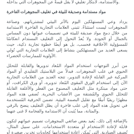
والاستدامة، لابتكار تغليفٍ لا يقل قيمةً عن المجوهرات التي بداخله.
مواد مستدامة وصديقة للبيئة في تغليف المجوهرات الفاخرة
يزداد وعي المستهلكين اليوم بالأثر البيئي لمشترياتهم، وصناعة
المجوهرات ليست استثناءً. تتبنى العلامات التجارية الفاخرة الاستدامة
من خلال دمج مواد صديقة للبيئة في تصميمات عبواتها دون المساس
بالجمال أو الجودة. ولا يُعدّ التحول إلى التغليف المستدام انعكاسًا
للمسؤولية الأخلاقية فحسب، بل هو أيضًا خطوة تجارية ذكية، حيث
يسعى العديد من المستهلكين بنشاط إلى العلامات التجارية التي تُولي
الأولوية للممارسات الخضراء.
من أبرز التوجهات استخدام المواد المُعاد تدويرها والقابلة للتحلل
الحيوي في علب المجوهرات. فبدلاً من البلاستيك التقليدي أو المواد
المركبة غير القابلة لإعادة التدوير، تتجه العديد من العلامات التجارية
الآن إلى استخدام الورق المقوى المُعاد تدويره، أو ورق الكرافت، أو
حتى مواد مبتكرة مثل التغليف المصنوع من الفطر والأغلفة القابلة
للتحلل الحيوي والمُشتقة من الأعشاب البحرية. تُضفي هذه المواد
مظهرًا ريفيًا أنيقًا مع تقليل البصمة البيئية. تضمن الحرفية المُستخدمة
في تحويل هذه المواد إلى علب فاخرة أن يظل التغليف ينضح بالرقي
والمتانة، مما يُثبت أن الاستدامة والفخامة لا غنى عنهما.
بالإضافة إلى ذلك، يُعيد بعض صائغي المجوهرات تصميم عبواتهم لتكون
قابلة لإعادة الاستخدام أو متعددة الاستخدامات. على سبيل المثال،
تُضيف الصناديق التي يُمكن إعادة استخدامها كحاويات تخزين صغيرة أو