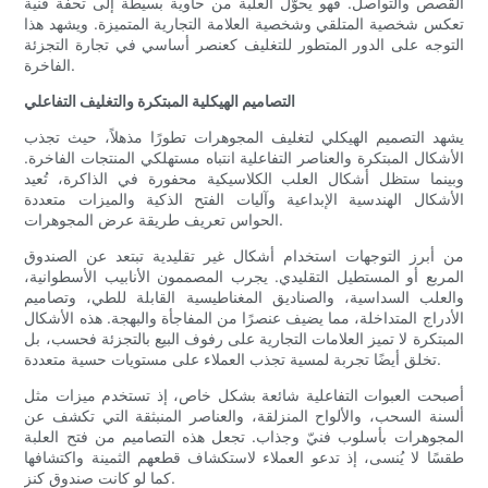
القصص والتواصل. فهو يحوّل العلبة من حاوية بسيطة إلى تحفة فنية
تعكس شخصية المتلقي وشخصية العلامة التجارية المتميزة. ويشهد هذا
التوجه على الدور المتطور للتغليف كعنصر أساسي في تجارة التجزئة
الفاخرة.
التصاميم الهيكلية المبتكرة والتغليف التفاعلي
يشهد التصميم الهيكلي لتغليف المجوهرات تطورًا مذهلاً، حيث تجذب
الأشكال المبتكرة والعناصر التفاعلية انتباه مستهلكي المنتجات الفاخرة.
وبينما ستظل أشكال العلب الكلاسيكية محفورة في الذاكرة، تُعيد
الأشكال الهندسية الإبداعية وآليات الفتح الذكية والميزات متعددة
الحواس تعريف طريقة عرض المجوهرات.
من أبرز التوجهات استخدام أشكال غير تقليدية تبتعد عن الصندوق
المربع أو المستطيل التقليدي. يجرب المصممون الأنابيب الأسطوانية،
والعلب السداسية، والصناديق المغناطيسية القابلة للطي، وتصاميم
الأدراج المتداخلة، مما يضيف عنصرًا من المفاجأة والبهجة. هذه الأشكال
المبتكرة لا تميز العلامات التجارية على رفوف البيع بالتجزئة فحسب، بل
تخلق أيضًا تجربة لمسية تجذب العملاء على مستويات حسية متعددة.
أصبحت العبوات التفاعلية شائعة بشكل خاص، إذ تستخدم ميزات مثل
ألسنة السحب، والألواح المنزلقة، والعناصر المنبثقة التي تكشف عن
المجوهرات بأسلوب فنيّ وجذاب. تجعل هذه التصاميم من فتح العلبة
طقسًا لا يُنسى، إذ تدعو العملاء لاستكشاف قطعهم الثمينة واكتشافها
كما لو كانت صندوق كنز.