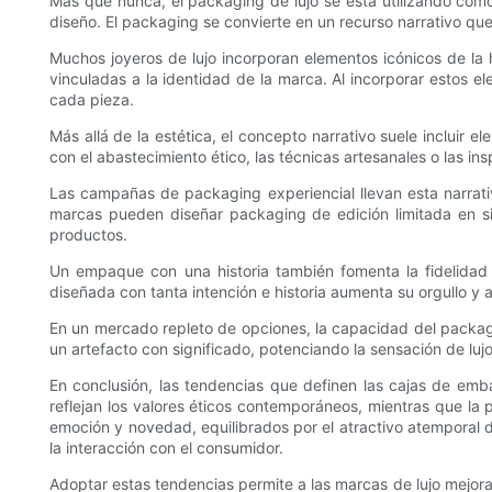
Más que nunca, el packaging de lujo se está utilizando como 
diseño. El packaging se convierte en un recurso narrativo qu
Muchos joyeros de lujo incorporan elementos icónicos de la h
vinculadas a la identidad de la marca. Al incorporar estos e
cada pieza.
Más allá de la estética, el concepto narrativo suele incluir
con el abastecimiento ético, las técnicas artesanales o las in
Las campañas de packaging experiencial llevan esta narrati
marcas pueden diseñar packaging de edición limitada en sint
productos.
Un empaque con una historia también fomenta la fidelidad d
diseñada con tanta intención e historia aumenta su orgullo y 
En un mercado repleto de opciones, la capacidad del packagi
un artefacto con significado, potenciando la sensación de luj
En conclusión, las tendencias que definen las cajas de emba
reflejan los valores éticos contemporáneos, mientras que la 
emoción y novedad, equilibrados por el atractivo atemporal d
la interacción con el consumidor.
Adoptar estas tendencias permite a las marcas de lujo mejorar