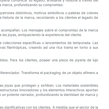
yería comunicar su legado, artesanía y filosofía a través del
 la marca, profundizando su compromiso.
patrones distintivos, motivos simbólicos o paletas de colores
 historia de la marca, recordando a los clientes el legado de
ue la acompañan. Los mensajes sobre el compromiso de la marca
 las joyas, enriqueciendo la experiencia del cliente.
 a colecciones específicas o lanzamientos de temporada. Las
vas filantrópicas, creando así una rica trama en torno a sus
dos. Para los clientes, poseer una pieza de joyería de lujo
iferenciador. Transforma el packaging de un objeto efímero a
las joyas que protegen y exhiben. Los materiales sostenibles
 estructuras innovadoras y los elementos interactivos aportan
mo un potente narrador, profundizando la identidad de marca y
 significativas con los clientes. A medida que el sector de la