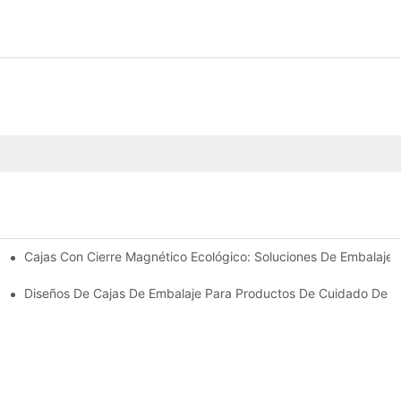
Cajas Con Cierre Magnético Ecológico: Soluciones De Embalaje 
Para Un Embalaje Premium
idado De La Piel
Diseños De Cajas De Embalaje Para Productos De Cuidado De La