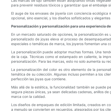
Las marcas de lujo también están adoptando tintas vegetales o
para prevenir residuos tóxicos y garantizar que el embalaje 
El auge de los envases de joyería con conciencia ecológica
opcional, sino esencial, y los diseños sofisticados y elegante
Personalización y personalización para una experiencia de 
En un mercado saturado de opciones, la personalización es u
personalizado de joyas eleva el proceso de desempaquetado,
especiales o temáticas de marca, los joyeros fomentan una c
La personalización puede adoptar muchas formas. Una tendenc
de la caja. Técnicas como el estampado en caliente, la impr
personalización. Para las marcas, esto no solo aumenta su re
La personalización del color es otro elemento de la persona
temática de su colección. Algunas incluso permiten a los cli
perfección las joyas que contiene.
Más allá de la estética, la funcionalidad también se puede 
segura piezas únicas, ya sean delicadas cadenas, anillos de 
marca con la calidad.
Los diseños de empaques de edición limitada, creados en col
a menudo se convierten en recuerdos, atesorados por los cli