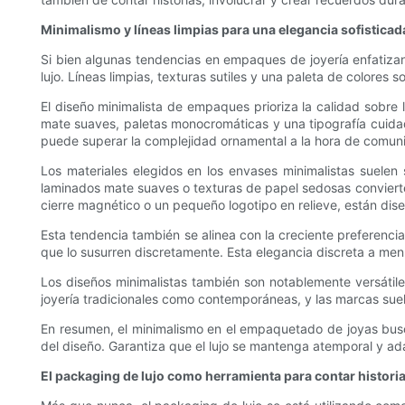
Minimalismo y líneas limpias para una elegancia sofisticad
Si bien algunas tendencias en empaques de joyería enfatizan 
lujo. Líneas limpias, texturas sutiles y una paleta de colore
El diseño minimalista de empaques prioriza la calidad sobre l
mate suaves, paletas monocromáticas y una tipografía cuidad
puede superar la complejidad ornamental a la hora de comunic
Los materiales elegidos en los envases minimalistas suelen s
laminados mate suaves o texturas de papel sedosas convierten 
cierre magnético o un pequeño logotipo en relieve, están di
Esta tendencia también se alinea con la creciente preferencia
que lo susurren discretamente. Esta elegancia discreta a me
Los diseños minimalistas también son notablemente versátil
joyería tradicionales como contemporáneas, y las marcas suele
En resumen, el minimalismo en el empaquetado de joyas busca
del diseño. Garantiza que el lujo se mantenga atemporal y a
El packaging de lujo como herramienta para contar histori