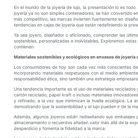
En el mundo de la joyería de lujo, la presentación lo es tod
joyería ya no son simples contenedores; se han convertido e
más competitivo, las marcas invierten fuertemente en diseños
tendencias en cajas de joyería que están redefiniendo la pres
Ya sea joyero, diseñador o aficionado, comprender las últi
sostenibles, personalizadas e inolvidables. Exploremos estas
contienen.
Materiales sostenibles y ecológicos en envases de joyería 
Los consumidores de hoy son cada vez más conscientes del i
incorporando materiales respetuosos con el medio ambiente e
responsabilidad ética, sino también una estrategia empresari
Una tendencia importante es el uso de materiales reciclados 
cartón reciclado, papel kraft o incluso materiales innovador
y refinado, a la vez que minimizan la huella ecológica. La a
demostrando que la sostenibilidad y el lujo pueden ir de la m
Además, algunos joyeros están rediseñando sus embalajes pa
almacenamiento o recuerdos añaden valor más allá de la experi
desperdicio y fomenta la fidelidad a la marca.