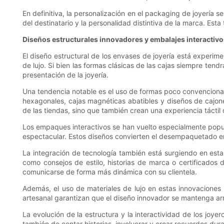
En definitiva, la personalización en el packaging de joyería s
del destinatario y la personalidad distintiva de la marca. Es
Diseños estructurales innovadores y embalajes interactivo
El diseño estructural de los envases de joyería está experi
de lujo. Si bien las formas clásicas de las cajas siempre tend
presentación de la joyería.
Una tendencia notable es el uso de formas poco convencional
hexagonales, cajas magnéticas abatibles y diseños de cajon
de las tiendas, sino que también crean una experiencia táctil q
Los empaques interactivos se han vuelto especialmente popula
espectacular. Estos diseños convierten el desempaquetado en u
La integración de tecnología también está surgiendo en esta 
como consejos de estilo, historias de marca o certificados d
comunicarse de forma más dinámica con su clientela.
Además, el uso de materiales de lujo en estas innovaciones e
artesanal garantizan que el diseño innovador se mantenga arra
La evolución de la estructura y la interactividad de los joye
también de contar historias, involucrar y crear recuerdos dur