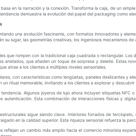
e basa en la narración y la conexión. Transforma la caja, de un simpl
ta tendencia demuestra la evolución del papel del packaging como ele
s
mentando una evolución fascinante, con formatos innovadores y eleme
rán su lugar, las geometrías creativas, los ingeniosos mecanismos de 
es que rompen con la tradicional caja cuadrada o rectangular. Los d
es anidados, que añaden un toque de sorpresa y deleite. Estas nove
ue atrae a los clientes a múltiples niveles sensoriales.
res, con características como lengüetas, paneles deslizantes y ele
n ritual memorable, invitando a los clientes a explorar y descubrir s
tendencia. Algunos joyeros de lujo ahora incluyen etiquetas NFC o 
e autenticación. Esta combinación de interacciones físicas y digit
structurales sigue siendo clave. Interiores forrados de terciopelo
igado en la calidad superior. Esta riqueza sensorial refuerza la per
ros reflejan un cambio más amplio hacia el comercio minorista experi
aderos.