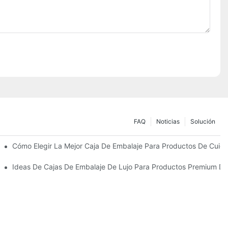
FAQ
Noticias
Solución
Sostenibles
Cómo Elegir La Mejor Caja De Embalaje Para Productos De Cuida
 Piel Personalizados Que Fomentan La Fidelidad A La Marca
Ideas De Cajas De Embalaje De Lujo Para Productos Premium De