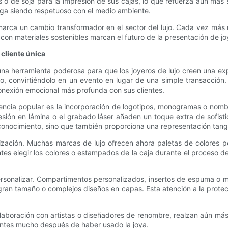
 de soja para la impresión de sus cajas, lo que refuerza aún más su
siga siendo respetuoso con el medio ambiente.
 marca un cambio transformador en el sector del lujo. Cada vez más
s con materiales sostenibles marcan el futuro de la presentación de jo
cliente única
na herramienta poderosa para que los joyeros de lujo creen una ex
 convirtiéndolo en un evento en lugar de una simple transacción.
onexión emocional más profunda con sus clientes.
ia popular es la incorporación de logotipos, monogramas o nombres 
esión en lámina o el grabado láser añaden un toque extra de sofist
conocimiento, sino que también proporciona una representación tangib
lización. Muchas marcas de lujo ofrecen ahora paletas de colores 
entes elegir los colores o estampados de la caja durante el proceso
personalizar. Compartimentos personalizados, insertos de espuma o
gran tamaño o complejos diseños en capas. Esta atención a la prote
aboración con artistas o diseñadores de renombre, realzan aún más l
entes mucho después de haber usado la joya.