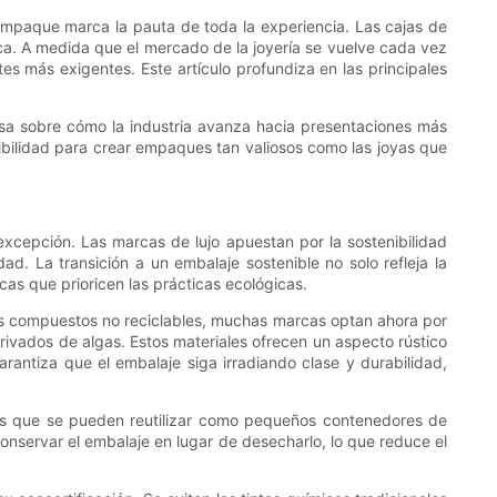
l empaque marca la pauta de toda la experiencia. Las cajas de
ca. A medida que el mercado de la joyería se vuelve cada vez
es más exigentes. Este artículo profundiza en las principales
osa sobre cómo la industria avanza hacia presentaciones más
nibilidad para crear empaques tan valiosos como las joyas que
xcepción. Las marcas de lujo apuestan por la sostenibilidad
d. La transición a un embalaje sostenible no solo refleja la
as que prioricen las prácticas ecológicas.
 los compuestos no reciclables, muchas marcas optan ahora por
rivados de algas. Estos materiales ofrecen un aspecto rústico
arantiza que el embalaje siga irradiando clase y durabilidad,
ajas que se pueden reutilizar como pequeños contenedores de
conservar el embalaje en lugar de desecharlo, lo que reduce el