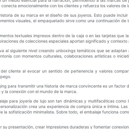
un medio esencial para la narración, permitiendo a las marcas de jo
e conecta emocionalmente con los clientes y refuerza los valores de
istoria de su marca en el diseño de sus joyeros. Esto puede incluir 
lementos visuales, el empaquetado sirve como una continuación de la
 elementos textuales impresos dentro de la caja o en las tarjetas q
spiraciones de colecciones especiales aportan significado y contexto a
va al siguiente nivel creando unboxings temáticos que se adaptan
onía con momentos culturales, colaboraciones artísticas o iniciati
el cliente al evocar un sentido de pertenencia y valores comparti
apego.
ng para transmitir una historia de marca convincente es un factor d
o y la conexión con el mundo de la marca.
laje para joyería de lujo son tan dinámicas y multifacéticas como 
personalización crea una experiencia de compra única e íntima. Las
e la sofisticación minimalista. Sobre todo, el embalaje funciona co
 su presentación, crear impresiones duraderas y fomentar conexiones