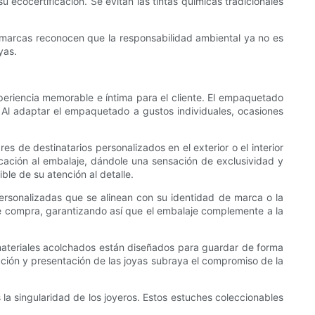
 ecocertificación. Se evitan las tintas químicas tradicionales
 marcas reconocen que la responsabilidad ambiental ya no es
yas.
periencia memorable e íntima para el cliente. El empaquetado
 Al adaptar el empaquetado a gustos individuales, ocasiones
de destinatarios personalizados en el exterior o el interior
icación al embalaje, dándole una sensación de exclusividad y
le de su atención al detalle.
personalizadas que se alinean con su identidad de marca o la
 de compra, garantizando así que el embalaje complemente a la
 materiales acolchados están diseñados para guardar de forma
cción y presentación de las joyas subraya el compromiso de la
a singularidad de los joyeros. Estos estuches coleccionables