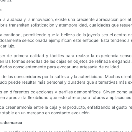
a
la audacia y la innovación, existe una creciente apreciación por el
s sobria transmiten sofisticación y atemporalidad, cualidades que res
a cantidad, permitiendo que la belleza de la joyería sea el centro 
osamente seleccionada ejemplifican este enfoque. Esta tendencia s
ar lujo.
er de primera calidad y táctiles para realzar la experiencia sensori
las formas sencillas de las cajas en objetos de refinada elegancia.
señados conscientemente para evocar una artesanía de calidad.
 de los consumidores por la sutileza y la autenticidad. Muchos clien
nudo puede resultar más personal y duradera que alternativas más e
es en diferentes colecciones y perfiles demográficos. Sirven como 
n apreciar la flexibilidad que esto ofrece para futuras ampliaciones
 crear armonía entre la caja y el producto, enfatizando el gusto r
daptable en un mercado en constante evolución.
as de marca