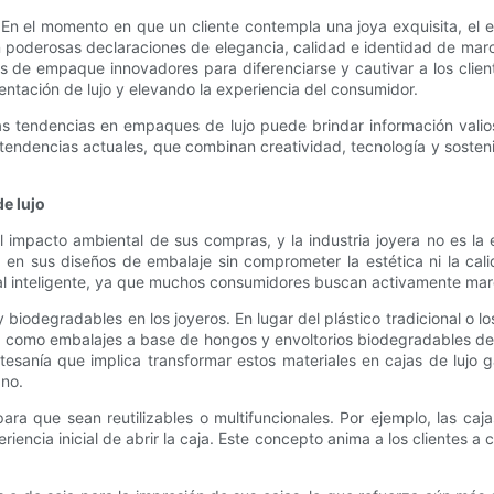
o. En el momento en que un cliente contempla una joya exquisita, e
n poderosas declaraciones de elegancia, calidad e identidad de mar
 de empaque innovadores para diferenciarse y cautivar a los client
entación de lujo y elevando la experiencia del consumidor.
mas tendencias en empaques de lujo puede brindar información vali
 tendencias actuales, que combinan creatividad, tecnología y soste
de lujo
mpacto ambiental de sus compras, y la industria joyera no es la e
n sus diseños de embalaje sin comprometer la estética ni la calida
al inteligente, ya que muchos consumidores buscan activamente marc
y biodegradables en los joyeros. En lugar del plástico tradicional o
es como embalajes a base de hongos y envoltorios biodegradables de
rtesanía que implica transformar estos materiales en cajas de lujo g
ano.
ra que sean reutilizables o multifuncionales. Por ejemplo, las c
encia inicial de abrir la caja. Este concepto anima a los clientes a 