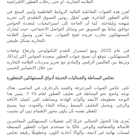
العلامة التجارية، أو حتى رحلات العطور الافتراضية.
تُعزز هذه العبوات التفاعلية العالية الروابط العاطفية وتُميز المنتج في
عالم العطور الفاخرة. فهي تُحوّل روتين التسوق التقليدي إلى تجربة
مُبهجة ومُفاجئة. كما أن الحاجة إلى استراتيجيات مُتعددة الحواس
تتوافق تمامًا مع التسويق عبر وسائل التواصل الاجتماعي، حيث يُشارك
المستهلكون تجارب فريدة لفتح العبوات، مما يُعزز وصول العلامة
التجارية بشكل طبيعي.
في عام 2025، ومع استمرار التقدم التكنولوجي وارتفاع توقعات
المستهلكين، نتوقع أن تصبح عبوات العطور متعددة الحواس أكثر إبداعًا،
وتربط بين العالمين الرقمي والمادي مع تعزيز سرديات العلامة التجارية
من خلال الانغماس الحسي.
تعكس البساطة والجماليات الحديثة أذواق المستهلكين المتطورة
على عكس العبوات المزخرفة والغنية بالزخارف في الماضي، هناك
توجه واضح نحو البساطة في تغليف العطور لعام ٢٠٢٥. يتميز هذا
التوجه بخطوطه الأنيقة وألوانه الهادئة وبساطته التي تُجسّد الأناقة
والرقي. ويحمل التغليف البسيط رسالة النقاء والجودة، مما يسمح
للعطر نفسه بأن يكون محور الاهتمام دون أي تشتيت.
يُعزى هذا التحول الجمالي جزئيًا إلى تفضيلات المستهلكين المعاصرين
للأصالة والشفافية والوعي. غالبًا ما تستخدم عبوات العطور البسيطة
لمسات نهائية غير لامعة، وألوانًا أحادية اللون، وخطوطًا رقيقة تعكس