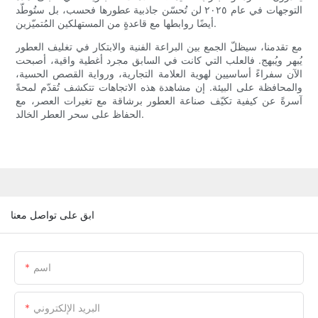
التوجهات في عام ٢٠٢٥ لن تُحسّن جاذبية عطورها فحسب، بل ستُوطّد
أيضًا روابطها مع قاعدةٍ من المستهلكين المُتميّزين.
مع تقدمنا، سيظلّ الجمع بين البراعة الفنية والابتكار في تغليف العطور
يُبهر ويُبهج. فالعلب التي كانت في السابق مجرد أغطية واقية، أصبحت
الآن سفراءً أساسيين لهوية العلامة التجارية، ورواية القصص الحسية،
والمحافظة على البيئة. إن مشاهدة هذه الاتجاهات تتكشف تُقدّم لمحةً
آسرةً عن كيفية تكيّف صناعة العطور برشاقة مع تغيرات العصر، مع
الحفاظ على سحر العطر الخالد.
ابق على تواصل معنا
اسم
البريد الإلكتروني