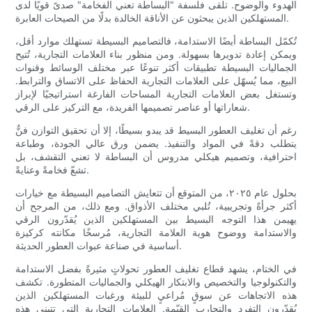
الهدوء والوضوح. تلقى فلسفة "البساطة تعني الفخامة" صدىً قويًا لدى
المستهلكين الذين يبحثون عن الأناقة الخالدة بدلًا من الصيحات العابرة.
تُكمّل البساطة أيضًا الاستدامة، فالتصاميم البسيطة تستهلك موارد أقل،
ويمكن إعادة تدويرها بسهولة. ومن منظور بناء العلامات التجارية، تُتيح
الجماليات البسيطة تطبيقات أكثر تنوعًا عبر مختلف الوسائط وقنوات
البيع، مما يُسهّل على العلامات التجارية الحفاظ على الاتساق والترابط.
وتستغل بعض العلامات التجارية المساحات الفارغة استراتيجيًا لإبراز
شعاراتها أو عناصر تصميمها الفريدة، مع التركيز على الرقي.
رغم أن تغليف العطور البسيط قد يبدو بسيطًا، إلا أن تحقيق التوازن فنٌّ
يتطلب دقةً في المواد والتنفيذ. يضمن ورق عالي الجودة، وطباعة
احترافية، وتصميم هيكلي مدروس أن البساطة لا تعني التقشف، بل
تشعّ فخامةً وعنايةً.
بحلول عام ٢٠٢٥، من المتوقع أن تتعايش التصاميم البسيطة مع خيارات
أكثر جرأةً وتجريبية، تُلبي مختلف الأذواق. ومع ذلك، من المرجح أن
يهيمن هذا التوجه البسيط بين المستهلكين الذين يُقدّرون الرقي
والاستدامة ووضوح هوية العلامة التجارية، مُرسخًا مكانته كركيزة
أساسية في صناعة عبوات العطور الحديثة.
في الختام، يشهد قطاع تغليف العطور تحولاتٍ مثيرةً بفضل الاستدامة
والتكنولوجيا والتخصيص والابتكار الهيكلي والجماليات المتطورة. تكشف
هذه الاتجاهات عن سوقٍ مُراعيٍ للبيئة ورغبات المستهلكين الذين
يُقدّرون التفرد والتجارب القيّمة. العلامات التجارية التي تتبنى هذه