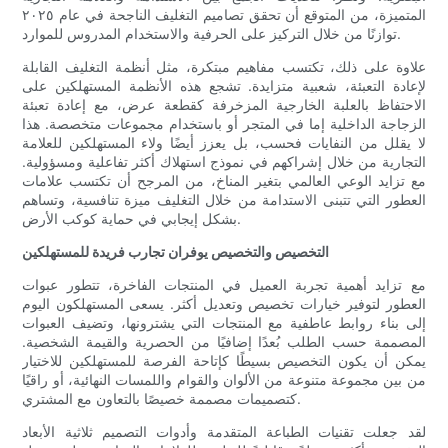
المتميزة، من المتوقع أن تحقق تصاميم التغليف الناجحة في عام ٢٠٢٥
توازنًا من خلال التركيز على الحرفية والاستخدام المدروس للموارد.
علاوة على ذلك، تكتسب مفاهيم مبتكرة، مثل أنظمة التغليف القابلة
لإعادة التعبئة، شعبية متزايدة. تشجع هذه الأنظمة المستهلكين على
الاحتفاظ بالعلبة الخارجية المزخرفة كقطعة عرض، مع إعادة تعبئة
الزجاجة الداخلية إما في المتجر أو باستخدام مجموعات متخصصة. هذا
لا يقلل من النفايات فحسب، بل يعزز أيضًا ولاء المستهلكين للعلامة
التجارية من خلال إشراكهم في نموذج استهلاك أكثر تفاعلية ومسؤولية.
مع تزايد الوعي العالمي بتغير المناخ، من المرجح أن تكتسب علامات
العطور التي تتبنى الاستدامة من خلال التغليف ميزة تنافسية، وتساهم
بشكل إيجابي في حماية كوكب الأرض.
التخصيص والتخصيص يوفران تجارب فريدة للمستهلكين
مع تزايد أهمية تجربة العميل في المنتجات الفاخرة، تتطور عبوات
العطور لتوفير خيارات تخصيص وتعديل أكثر. يسعى المستهلكون اليوم
إلى بناء روابط عاطفية مع المنتجات التي يشترونها، وتضيف العبوات
المصممة حسب الطلب بُعدًا إضافيًا من الحصرية والقيمة الشخصية.
يمكن أن يكون التخصيص بسيطًا كإتاحة الفرصة للمستهلكين للاختيار
من بين مجموعة متنوعة من الألوان والقوام واللمسات النهائية، أو راقيًا
كتصميمات مصممة خصيصًا بالتعاون مع المشتري.
لقد جعلت تقنيات الطباعة المتقدمة وأدوات التصميم ثلاثية الأبعاد