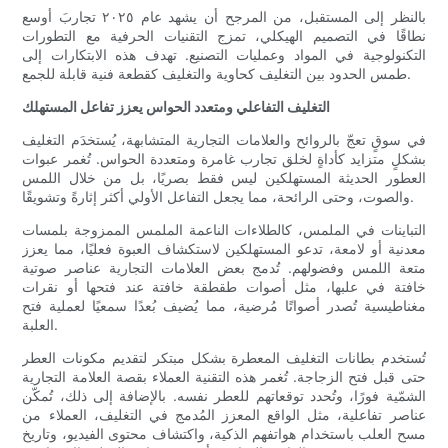
بالنظر إلى المستقبل، من المرجح أن يشهد عام ٢٠٢٥ تجاربَ أوسع
نطاقًا في التصميم الهيكلي، تمزج التقنيات الحرفية مع التطورات
التكنولوجية في المواد وعمليات التصنيع. تهدف هذه الابتكارات إلى
طمس الحدود بين التغليف كحاوية والتغليف كقطعة فنية قابلة للجمع.
التغليف التفاعلي ومتعدد الحواس يعزز تفاعل المستهلك
في سوقٍ تعجّ بالروائح والعلامات التجارية المتشابهة، يُستخدَم التغليف
بشكلٍ متزايد كأداةٍ لخلق تجارب غامرة ومتعددة الحواس. تُغمر عبوات
العطور الحديثة المستهلكين ليس فقط بصريًا، بل من خلال اللمس
والصوت، وحتى الرائحة، مما يجعل التفاعل الأولي أكثر إثارةً وتشويقًا.
التباينات في الملمس، كالطلاءات الناعمة الملمس الممزوجة بلمسات
معدنية أو لامعة، تدعو المستهلكين لاستكشاف العبوة فعليًا، مما يعزز
متعة اللمس وفضولهم. تُدمج بعض العلامات التجارية عناصر صوتية
خافتة في علبها، مثل أصوات طقطقة خافتة عند فتحها أو نقرات
مغناطيسية تُصدر أصواتًا مُرضية، مما يُضيف بُعدًا سمعيًا لعملية فتح
العلبة.
تُستخدم بطانات التغليف المعطرة بشكل مبتكر لتقديم مكونات العطر
حتى قبل فتح الزجاجة. تُغمر هذه التقنية العملاء بقصة العلامة التجارية
الشمّية فورًا، وتُحدد توقعاتهم للعطر نفسه. بالإضافة إلى ذلك، تُمكّن
عناصر تفاعلية، مثل الواقع المعزز المُدمج في التغليف، العملاء من
مسح العلب باستخدام هواتفهم الذكية، واكتشاف محتوى الفيديو، وتاريخ