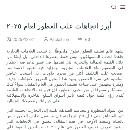
أبرز اتجاهات علب العطور لعام ٢٠٢٥
2025-12-31
Packshion
63
يشهد عالم تغليف العطور تطورًا ملحوظًا، إذ تسعى العلامات التجارية
جاهدةً لجذب المستهلكين، ليس فقط بعطرها الداخلي، بل أيضًا من
خلال القيمة الجمالية والتجربة التي تقدمها. في عصرٍ يدعم فيه الابتكار
في التصميم بناء العلامات التجارية، وتتزايد فيه أهمية الاستدامة،
أصبحت علب التغليف أكثر من مجرد حاويات، بل أصبحت عناصر
أساسية في سرد ​​القصص. يمهد هذا التحول الطريق لاتجاهات جديدة
ومثيرة ستهيمن على صناعة تغليف العطور في العام المقبل. سواءً كنتَ
مصممًا أو مسوقًا أو من محبي العطور، فإن فهم هذه الاتجاهات القادمة
يُقدم رؤى قيّمة حول كيفية تأثير أسواق السلع الفاخرة والاستهلاكية
على خياراتك وتفضيلاتك الجمالية.
من المواد المتطورة والتصاميم الصديقة للبيئة إلى التجارب الحسية التي
تثير المشاعر حتى قبل فتح الزجاجة، فإن مستقبل تغليف العطور نابض
بالحياة ومتعدد الأوجه. في هذه المقالة، نتعمق في الاتجاهات التي
ستعيد تعريف تغليف العطور في عام ٢٠٢٥، مسلطين الضوء على