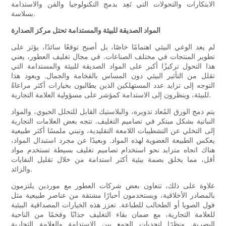
الابتكارات والتحولات التي تَعِد بدمج التكنولوجيا والفن والاستدامة
بسلاسة.
المواد الصديقة للبيئة والمستدامة تحتل مركز الصدارة
لم يعد الوعي البيئي اهتمامًا خاصًا، بل أصبح توقعًا سائدًا، يؤثر على
تطوير المنتجات في مختلف الصناعات. في مجال تغليف العطور، يعني
هذا التحول تركيزًا أكبر على المواد الصديقة للبيئة والمستدامة التي
تقلل من التأثير البيئي دون المساس بالفخامة والجمال. ويعود هذا
التوجه إلى تزايد عدد المستهلكين الذين يطالبون بخيارات أكثر مراعاةً
للبيئة، وينظرون إلى الاستدامة كمؤشر على مسؤولية العلامة التجارية.
يتم دمج الورق المُعاد تدويره، والبلاستيك القابل للتحلل الحيوي، والمواد
النباتية بشكل مبتكر في تصاميم التغليف. تتجه بعض العلامات التجارية
إلى التخلي عن التشطيبات اللامعة التقليدية، وتبني ملمسًا أكثر طبيعية
يعكس الطبيعة العضوية لهذه المواد. وبعيدًا عن مجرد استبدال المواد،
هناك اتجاه متزايد نحو استخدام تصاميم تغليف بسيطة تستخدم مواد
أقل، مما يخلق بصمة بيئية أكثر استدامة من خلال تقليل النفايات
والزائد.
علاوة على ذلك، تتعاون بعض شركات العطور مع موردين يلتزمون
بالمصادر الأخلاقية، ويستخدمون أحبارًا مشتقة من عناصر طبيعية مثل
فول الصويا أو الطحالب للطباعة. تعزز هذه الخيارات المصداقية البيئية
للعلامة التجارية، مع ضمان بقاء التغليف جذابًا وفخمًا من الناحية
البصرية. ونظرًا لتحديات الجمع بين الاستدامة والعلامة التجارية