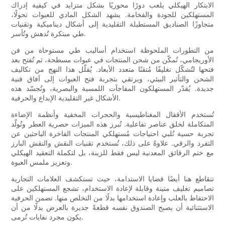
الابتكار الهيكلي يلعب دورًا محوريًا بشكل متزايد في كيفية إدراك
المستهلكين للجودة والفخامة. يشهد الشكل المادي للعبوات تحولًا،
متجاوزًا الصناديق المستطيلة التقليدية إلى أشكال ديناميكية وتقنيات
طي مبتكرة تُدهش وتُأسر.
من التطورات الملحوظة استخدام أساليب طي مستوحاة من فن
الأوريجامي، تُمكّن من شحن المنتجات في عبوات مسطحة، ثم تُفتح بعد
فتحها لتُشكّل تغليفًا مُتقنًا متعدد الأبعاد. يُقلّل هذا النهج من تكاليف
الشحن والتأثير البيئي، ويرتقي بتجربة فتح العبوات إلى آفاق فنية
جديدة. يُقدّر المستهلكون المفاجآت اللمسية والبصرية، وتُجسّد هذه
الأشكال غير التقليدية الإبداع والحرفية.
تُستخدم الأقفال المغناطيسية والحجرات المخفية وأنظمة الإضاءة
المتكاملة لخلق عناصر تفاعلية. تُبرز هذه الميزات حصرية العطر وتُولّد
تجربة حسية تُلبي احتياجات مُستهلكي المنتجات الفاخرة الباحثين عن
التفرد والرقي. علاوةً على ذلك، تُستخدم تقنيات النقش والنقش البارز
مع ختم الرقائق المعدنية ليس فقط للزينة، بل لتكملة التعقيد الهيكلي
وتعزيز ملمس العبوة.
تتقاطع هنا أيضًا قضايا الاستدامة، حيث تستكشف العلامات التجارية
تصاميم تغليف متينة وقابلة لإعادة الاستخدام، تشجع المستهلكين على
الاحتفاظ بالعلب وإعادة استخدامها بدلًا من التخلص منها. تضمن الحرفية
الاستثنائية أن يصبح الصندوق نفسه قطعةً جديرة بالعرض بدلًا من أن
يكون مجرد نفايات تُرمى.