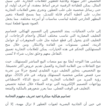
التخصيص أكثر سهولةً وقابليةً للتطوير للعلامات التجارية. على سبيل
المثال، يمكن للطباعة الرقمية عرض أنماط معقدة، أو أحرف أولية، أو
حتى رسائل شخصية على علب العطور. وتجري بعض العلامات التجارية
تجارب على أغطية أكمام قابلة للتبديل، مما يسمح للعملاء بتغيير
المظهر الخارجي للعلبة ليناسب مناسبات أو أمزجة مختلفة، مما يجعل
العبوة نفسها قطعةً ثمينة.
إلى جانب الجماليات، يمتد التخصيص إلى التصميم الهيكلي. فتصاميم
التغليف المعيارية التي تناسب مختلف أشكال وأحجام الزجاجات، أو
التغليف الذي يتحول إلى قطع عملية مثل علب المجوهرات أو حوامل
الزينة، تُضفي مستويات من الفائدة والابتكار. ومن خلال منح
المستهلكين التحكم في هذه الخيارات، يمكن للعلامات التجارية تعميق
التفاعل معهم وخلق تجارب شراء لا تُنسى.
يتماشى هذا التوجه أيضًا مع نمو منصات البيع المباشر للمستهلك، حيث
تتيح التفاعلات بين العلامة التجارية والعميل تقديم عروض أكثر تخصيصًا.
مع التخصيص، يتجاوز التغليف دوره التقليدي ليصبح جزءًا من تجربة
سرد قصص تعكس شخصية المستهلك وذوقه. في عام 2025، نتوقع
رؤية المزيد من العلامات التجارية التي تدمج الذكاء الاصطناعي
وواجهات التصميم الإلكترونية التي توجه العملاء خلال عملية تخصيص
التغليف في الوقت الفعلي، مما يعزز شعورهم بالملكية والمتعة.
تصاميم هيكلية مبتكرة تعيد تعريف مفهوم الفخامة
في حين أن الجاذبية البصرية لعبوات العطور لا تزال مهمة، إلا أن