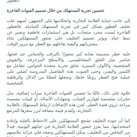
العطور.
تحسين تجربة المستهلك من خلال تصميم العبوات الفاخرة
إلى جانب حماية العلامة التجارية وانعكاسها على الجمهور، تُسهم علب
تغليف العطور بشكل كبير في تجربة المستهلك الشاملة. فالعطور
الفاخرة ليست مجرد منتجات، بل هي استثمارات عاطفية وتعبير عن
نمط حياة. ويؤثر تصميم التغليف على شعور المستهلكين تجاه
مشترياتهم وكيفية تفاعلهم مع العطر مع مرور الوقت.
علبة عطر مصممة بعناية تُثير شعورًا بالترقب والحماس عند فتحها.
عناصر مثل الغلق المغناطيسي، والأسطح المزخرفة، والنقوش
الشخصية، والألوان المميزة، تخلق تجربة متعددة الحواس، تتفاعل مع
اللمس والبصر، وحتى الصوت. هذه التفاصيل المدروسة تُضفي على
عملية فتح العطر رونقًا خاصًا، وتجعلها لحظةً من الدلال والرفاهية
الشخصية.
علاوة على ذلك، غالبًا ما تتضمن العبوات الفاخرة ميزات إضافية، مثل
حجرات مخصصة لقوارير العينات، وشهادات الأصالة، أو كتيبات مصممة
ببراعة تروي قصة العطر. تُعزز هذه الإضافات ارتباط المستهلك بالعلامة
التجارية، وتُقدم قيمة مضافة تُبرر سعرها المرتفع.
كما أن جودة التغليف تشجع المستهلكين على الاحتفاظ بالعلبة وإعادة
استخدامها، مما يعزز حضور العلامة التجارية في حياتهم اليومية. فبدلاً
من التخلص من التغليف، يمكن للمستهلكين وضعه على خزانة ملابسهم