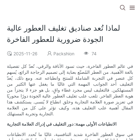
لماذا تُعد صناديق تغليف العطور عالية
الجودة ضرورية للعطور الفاخرة
2025-11-26
Packshion
74
في عالم العطور الفاخرة، حيث تسود الأناقة والرقي، تُعدّ كل تفصيلة
بالغة الأهمية. من العطر المُصنّع بعناية إلى تصميم الزجاجة الرائع، يُسهم
كل عنصر في التجربة الشاملة للمنتج وانطباعه عنه. ومع ذلك، يُعدّ
التغليف أحد الجوانب المهمة التي غالبًا ما يغفل عنها الكثير من
المستهلكين. فالتغليف ليس مجرد غطاء واقٍ، بل هو جزء لا يتجزأ من
هوية العطر الفاخر. تلعب علب تغليف العطور عالية الجودة دورًا محوريًا
في تعزيز صورة العلامة التجارية وخلق انطباع لا يُنسى. يستكشف هذا
المقال أهمية علب التغليف هذه، وكيف تؤثر على كل من العلامة
التجارية وتجربة المستهلك.
الانطباعات الأولى مهمة: دور التغليف في إدراك العلامة التجارية
في سوق العطور الفاخرة شديد التنافسية، غالبًا ما تُحدد الانطباعات