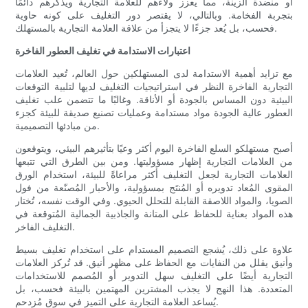
أو منضدة الزينة، مما يعزز ولاءهم للعلامة التجارية ويذكرهم دائمًا
بتجربة الفخامة. وبالتالي، لا يقتصر دور التغليف على كونه حاوية
فحسب، بل يُعد جزءًا لا يتجزأ من علاقة العلامة التجارية بالمستهلك.
اعتبارات الاستدامة في تغليف العطور الفاخرة
مع تزايد أهمية الاستدامة لدى المستهلكين حول العالم، تُعيد العلامات
التجارية الفاخرة النظر في استراتيجيات التغليف لديها لتلبية التوقعات
البيئية دون المساس بالجودة أو الأناقة. وغالبًا ما تتضمن علب تغليف
العطور عالية الجودة مواد مستدامة وعمليات تصنيع صديقة للبيئة كجزء
من مبادئها التصميمية.
أصبح مستهلكو السلع الفاخرة اليوم أكثر وعيًا بتأثيرهم البيئي، ويتوقعون
من العلامات التجارية إظهار مسؤوليتها. ومن بين الطرق التي تتبعها
العلامات التجارية لجعل التغليف أكثر مراعاةً للبيئة، استخدام الورق
المقوى المُعاد تدويره أو المُنتَج بمسؤولية، والأحبار المُصنّعة من فول
الصويا، والمواد اللاصقة القابلة للتحلل الحيوي. وفي الوقت نفسه، تُختار
هذه المواد بعناية للحفاظ على المتانة والجاذبية الجمالية المُتوقعة في
التغليف الفاخر.
علاوة على ذلك، يُشجع التصميم المستدام على استخدام تغليف بسيط
وأنيق يقلل من النفايات مع الحفاظ على مظهر أنيق. قد تُركز العلامات
التجارية أيضًا على التغليف سهل التدوير أو المُصمم للاستخدامات
المتعددة. هذا النهج لا يجذب المشترين المهتمين بالبيئة فحسب، بل
يُساعد العلامة التجارية على التميز في سوق مُزدحم.