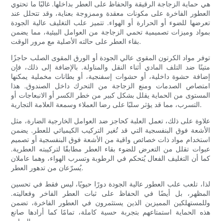
هي حماية الزجاجة الرقيقة والحفاظ على العطر بداخلها. غالبًا ما تحتوي
العطور الفاخرة على مكونات معقدة وممزوجة بعناية، وقد تتحلل عند
تعرضها للضوء أو الحرارة أو الهواء. تتميز علب التغليف عالية الجودة
بمواد وميزات تصميمية تحمي الزجاجة من العوامل البيئية، مما يضمن
بقاء العطر على حالته الأصلية مع مرور الوقت.
توفر مواد الكرتون المقوى عالي الجودة أو الورق المقوى الصلب حاجزًا
متينًا ضد التلف المادي أثناء النقل والمناولة. بالإضافة إلى ذلك، فإن
إضافة حشوة داخلية، أو حشوات إسفنجية، أو بطانات مخملية يمكنها
امتصاص الصدمات ومنع الزجاجة من التحرك داخل الصندوق. هذا
المستوى من الحماية يقلل بشكل كبير من خطر الكسر أو الانبعاجات أو
التسرب، مما قد يؤثر سلبًا على رضا العملاء وسمعة العلامة التجارية.
علاوة على ذلك، تعمل العلبة كحاجز ضد العوامل الخارجية الضارة، مثل
الأشعة فوق البنفسجية التي قد تُغير التركيب الكيميائي للعطر. يضمن
استخدام مواد ذات خصائص واقية من الأشعة فوق البنفسجية أو تصميم
عبوات تقلل من التعرض للضوء بقاء العطر مطابقًا لتركيبته العطرية.
كما أن التغليف الفعال يُتحكم في الرطوبة وتسرب الهواء، وهما عاملان
يُسرّعان من تدهور العطر.
لذا، تلعب علب العطور عالية الجودة دورًا حيويًا، ليس فقط في تحسين
المظهر، بل أيضًا في الحفاظ على ثبات العطر الفاخر وفعاليته.
وللمستهلكين المميزين الذين يستثمرون في العطور الفاخرة، تضمن
هذه الحماية استمتاعهم بتجربة حسية كاملة، تمامًا كما أرادها صانع