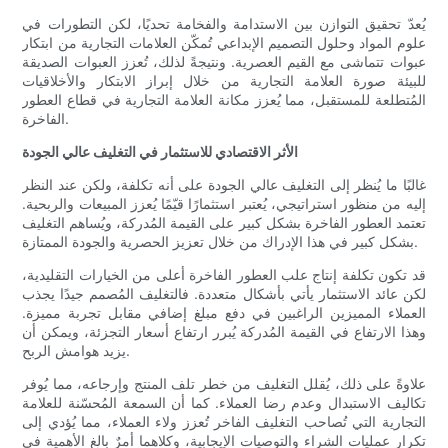
يُعدّ تحقيق التوازن بين الاستدامة والفخامة تحديًا، لكن التطورات في
علوم المواد وحلول التصميم الإبداعي تُمكّن العلامات التجارية من ابتكار
عبوات تتماشى مع القيم العصرية. ونتيجةً لذلك، تُعزز العبوات الصديقة
للبيئة صورة العلامة التجارية من خلال إبراز الابتكار والأخلاقيات
المُتطلعة للمستقبل، مما يُعزز مكانة العلامة التجارية في قطاع العطور
الفاخرة.
الأثر الاقتصادي للاستثمار في التغليف عالي الجودة
غالبًا ما يُنظر إلى التغليف عالي الجودة على أنه تكلفة، ولكن عند النظر
إليه من منظور استراتيجي، يُعتبر استثمارًا قيّمًا يُعزز المبيعات والربحية.
تعتمد العطور الفاخرة بشكل كبير على القيمة المُدركة، ويُساهم التغليف
بشكل كبير في هذا الإدراك من خلال تعزيز الحصرية والجودة الممتازة.
قد تكون تكلفة إنتاج علب العطور الفاخرة أعلى من الخيارات التقليدية،
لكن عائد الاستثمار يأتي بأشكال متعددة. فالتغليف المُصمم جيدًا يجذب
العملاء المميزين الراغبين في دفع مبلغ إضافي مقابل تجربة مميزة.
وهذا الارتفاع في القيمة المُدركة يُبرر ارتفاع أسعار التجزئة، ويمكن أن
يزيد هوامش الربح.
علاوةً على ذلك، يُقلل التغليف من خطر تلف المنتج وإرجاعه، مما يُوفر
تكاليف الاستبدال وعدم رضا العملاء. كما أن السمعة المُحسّنة للعلامة
التجارية التي تُصاحب التغليف الفاخر تُعزز ولاء العملاء، مما يُؤدي إلى
تكرار عمليات الشراء والتوصيات الإيجابية، وكلاهما أمرٌ بالغ الأهمية في