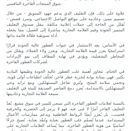
سوق المنتجات الفاخرة التنافسي.
علاوة على ذلك، فإن التغليف الذي يدعم جهود التسويق - من خلال
تصميم مميز، وجاذبية على مواقع التواصل الاجتماعي، وسرد قصص -
يُقلل من الحاجة إلى حملات إعلانية مكلفة. ينقل صندوق التغليف
المتميز الجودة وقيم العلامة التجارية مباشرةً إلى العميل، مما يجعله
أداة تسويقية فعّالة قائمة بذاتها.
في الأساس، يعد الاستثمار في عبوات العطور عالية الجودة قرارًا
استراتيجيًا يعزز قيمة العلامة التجارية، ويعزز ولاء العملاء، ويقلل من
المخاطر التشغيلية، ويؤدي في نهاية المطاف إلى نمو الإيرادات
لشركات العطور الفاخرة.
في الختام، تتجاوز أهمية علب العطور عالية الجودة وظيفتها المادية
بكثير. فهي بمثابة بوابة لتجربة عطر فاخر، تُخلّف انطباعات أولى قوية،
وتحمي سلامة المنتج، وتُثري تفاعل المستهلكين. ومع تزايد وعي
المستهلكين بالاستدامة، يُعزز دمج العناصر الصديقة للبيئة في التغليف
سمعة العلامة التجارية وجاذبيتها.
بالنسبة لعلامات العطور الفاخرة التي تسعى للتميز في سوق مشبع، يُعدّ
التغليف الفاخر أمرًا لا غنى عنه. فهو لا يرمز إلى الحصرية والحرفية
فحسب، بل يُعزز أيضًا الروابط العاطفية ويدعم ممارسات الأعمال
المستدامة. عندما تُصمّم علب العطور بعناية وتُنفّذ بعناية، تُصبح جزءًا
أساسيًا من هوية العطور الفاخرة، مما يُساعد العلامات التجارية على
النجاح من خلال إسعاد المستهلكين في كل مرحلة من مراحل رحلتهم.