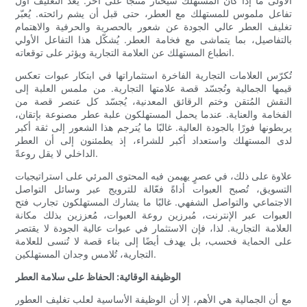
الأولى ما إذا كان المستهلك سيختار منتجًا على آخر. يُعدّ التغليف أول
تفاعل ملموس للمستهلك مع العطر، حتى قبل أن يشم رائحته. يُعبّر
تغليف العطر عالي الجودة عن شعور بالحصرية والحرفية والاهتمام
بالتفاصيل، بما يتماشى مع فخامة العطر. يُشكّل هذا التفاعل الأولي
انطباع المستهلك عن العلامة التجارية ويؤثر على توقعاته.
تُكرّس العلامات التجارية الفاخرة استثماراتها في ابتكار عبوات تعكس
قيمها الجمالية وتُجسّد قصة علامتها التجارية. من ملمس العلبة إلى
النقش المُتقن وختم الرقائق المعدنية، يُجسّد كل عنصر قصة من
الفخامة والعناية. عندما يحمل المستهلكون علبة عطر مصنوعة بإتقان،
يربطونها فورًا بالجودة العالية. غالبًا ما يُترجم هذا الشعور إلى ثقة أكبر
لدى المستهلك واستعداد أكبر للشراء، إذ يطمئنون إلى أن العطر
الداخلي لا يقل روعةً.
علاوة على ذلك، في عصرٍ يهيمن فيه المحتوى المرئي على استراتيجيات
التسويق، تُصبح العبوات أداةً فعّالة للترويج عبر وسائل التواصل
الاجتماعي والتواصل الشفهي. غالبًا ما يشارك المستهلكون تجارب فتح
العبوات عبر الإنترنت، مُبرزين روعة العبوات، مُعززين بذلك مكانة
العلامة التجارية. لذا، فإن الاستثمار في عبوات عالية الجودة لا يقتصر
على الحماية فحسب، بل يهدف أيضًا إلى بناء قصة لا تُنسى للعلامة
التجارية، تُلامس وجدان المستهلكين.
الوظيفة الوقائية: الحفاظ على سلامة العطر
مع أن الجمالية هي الأهم، إلا أن الوظيفة الأساسية لعلب تغليف العطور