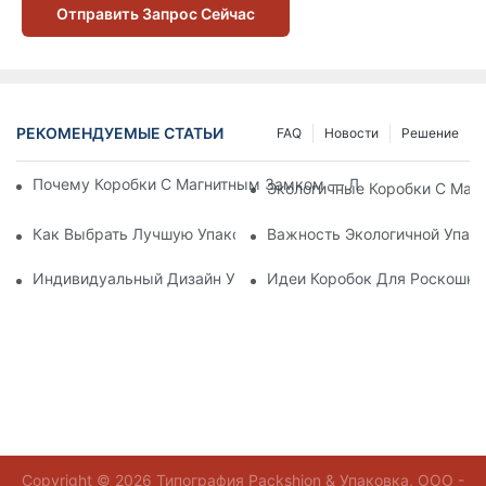
Отправить Запрос Сейчас
РЕКОМЕНДУЕМЫЕ СТАТЬИ
FAQ
Новости
Решение
Почему Коробки С Магнитным Замком — Лучший Выбор Дл
Экологичные Коробки С Маг
Как Выбрать Лучшую Упаковку Для Средств По Уходу За К
Важность Экологичной Упако
Индивидуальный Дизайн Упаковки Для Средств По Уходу 
Идеи Коробок Для Роскошно
Copyright © 2026 Типография Packshion & Упаковка, ООО -