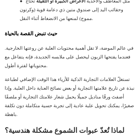
تحتاج
مثل المعاطف والأحذية
الأغراض الكبيرة أو الثقيلة
●
وحقائب اليد إلى صندوق متين ذي دعامة قوية (وكرتون
مموج) لمنعها من الانضغاط أثناء النقل.
حيث تنبض القصة بالحياة
في عالم الموضة، لا تقل أهمية محتويات العلبة عن روعتها الخارجية.
فعندما يفتحها الزبون ليحصل على ملابسه الجديدة، فإنه يتفاعل مع
محتوياتها لفترة أطول.
تستغلّ العلامات التجارية الذكية للأزياء هذا الوقت الإضافي لطباعة
نبذة عن تاريخ علامتها التجارية أو بعض نصائح العناية داخل العلبة. وإذا
أضفتَ ورقًا مناديل جميلًا يحمل شعار علامتك التجارية أو ملصقًا
صغيرًا، يمكنك تحويل علبة عادية إلى تجربة حسية متكاملة دون تكلفة
باهظة.
لماذا تُعدّ عبوات الشموع مشكلة هندسية؟