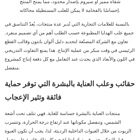
شفاه مميز أو سيروم بإصدار محدود، مما يمنح المنتج
إحساسًا بالفخامة لا يمكن للعلب المستطيلة محاكاته.
بالنسبة للعلامات التجارية التي تُدير عدة منتجات، يُعدّ التناسق في
جميع علب الهدايا المطبوعة حسب الطلب أهم من أي تصميم منفرد.
تعاون مع الشركة المصنّعة لتحديد دليل ألوان بانتون وقالب القطع
الرئيسي في وقت مبكر من عملية الإنتاج. هذا يمنع التفاوت التدريجي
في اللون والأبعاد الذي يحدث عند التعامل مع كل دفعة إنتاج كمشروع
منفصل.
حقائب وعلب العناية بالبشرة التي توفر حماية
فائقة وتثير الإعجاب
منتجات العناية بالبشرة حساسة للغاية. فهي تتلف تحت أشعة
الشمس، وتنفصل مكوناتها عند ارتفاع درجة الحرارة، وتتسرب
الزيوت من خلال العبوات الداخلية الرديئة. لذا، يجب أن تكون العبوة
قبل التفكير حتى في ترك انطباع جيد.
كل ذلك
قادرة على تحمل