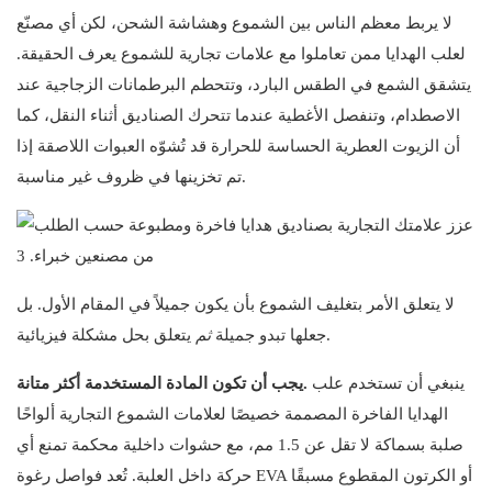
لا يربط معظم الناس بين الشموع وهشاشة الشحن، لكن أي مصنّع
لعلب الهدايا ممن تعاملوا مع علامات تجارية للشموع يعرف الحقيقة.
يتشقق الشمع في الطقس البارد، وتتحطم البرطمانات الزجاجية عند
الاصطدام، وتنفصل الأغطية عندما تتحرك الصناديق أثناء النقل، كما
أن الزيوت العطرية الحساسة للحرارة قد تُشوّه العبوات اللاصقة إذا
تم تخزينها في ظروف غير مناسبة.
لا يتعلق الأمر بتغليف الشموع بأن يكون جميلاً في المقام الأول. بل
جعلها تبدو جميلة.
ثم
يتعلق بحل مشكلة فيزيائية
ينبغي أن تستخدم علب
يجب أن تكون المادة المستخدمة أكثر متانة.
الهدايا الفاخرة المصممة خصيصًا لعلامات الشموع التجارية ألواحًا
صلبة بسماكة لا تقل عن 1.5 مم، مع حشوات داخلية محكمة تمنع أي
حركة داخل العلبة. تُعد فواصل رغوة EVA أو الكرتون المقطوع مسبقًا