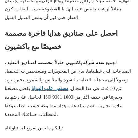
النهائية اللامعة مع ختم رقائق معدنية الروائح الزهرية والحمضية. يجب أن
مماثلاً لرائحة
ملمس علبة الهدايا المطبوعة حسب الطلب
يكون
العطر حتى قبل أن يشعل العميل الفتيل.
احصل على صناديق هدايا فاخرة مصممة
خصيصًا مع باكشيون
لجميع
تقدم شركة باكشيون حلولاً مخصصة لصناديق التغليف
الصناعات التي غطيناها، بدءًا من المجوهرات ومستحضرات التجميل
وصولاً إلى منتجات العناية بالبشرة والملابس والشموع. بخبرة تزيد
عن 30 عامًا في هذا المجال.
مصنعي علب الهدايا
بفضل مصنعنا
الحاصل على شهادة ISO 9001 وخبرتنا في خدمة أكثر من 1000
علامة تجارية، نقوم ببناء علب هدايا مطبوعة حسب الطلب وفقًا
لمتطلبات صناعتك المحددة.
إليكم ملخص سريع لما تناولناه: