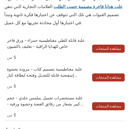
علب هدايا فاخرة مصممة حسب الطلب
العلامات التجارية التي تتقن
تصميم العبوات هي تلك التي تتوقف عن اعتبارها فكرة ثانوية وتبدأ
في اعتبارها أول محادثة تجريها مع كل عميل.
علبة قابلة للطي مغناطيسية حمراء - ورق فاخر
خاص للهدايا الراقية - تغليف باكشيون
مشاهدة المنتجات
$
من
علبة مغناطيسية بتصميم كتاب - مزودة بحشوة
إسفنجية قابلة للتعديل وفتحة لبطاقة كبار
مشاهدة المنتجات
الشخصيات للمجوهرات والهدايا الفاخرة - تغليف
$
من
أنيق
علبة مستحضرات تجميل بملمس جلدي - حجم
كبير بشعار من رقائق الفضة وحشوة ورقية -
مشاهدة المنتجات
تغليف مغناطيسي - تغليف باكشيون
$
من