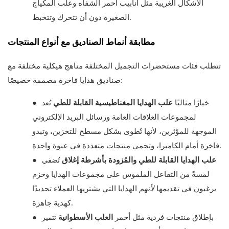
الأشكال الغريبة مثل أنابيب أحمر الشفاه وعلب المكياج
الصغيرة دون أن تتحرك وتتخبط.
مطابقة أنماط الصناديق مع أنواع المنتجات
تتطلب فئات مستحضرات التجميل المختلفة مناهج هيكلية مختلفة مع
صناديق هدايا فاخرة مصممة خصيصًا:
تُعد
خيارًا مثاليًا
علب الهدايا المغناطيسية القابلة للطي
●
لمجموعات العلاقات العامة ورسائل البريد الإلكتروني
الموجهة للمؤثرين، لأنها تُطوى بشكل مسطح للتخزين، وتبدو
فاخرة أمام الكاميرا، وتحمي منتجات متعددة في عبوة واحدة.
تُضفي
علب الهدايا القابلة للطي والمُزودة بأشرطة إغلاق
●
لمسةً من التفاعل الملموس على مجموعات الهدايا وحزم
يرغبون في تقديمها
لأنهم
الهدايا التي يشتريها العملاء تحديدًا
كهدية جاهزة.
تتميز
بإطلاق منتجات فردية مثل أحمر
العلب الأسطوانية
●