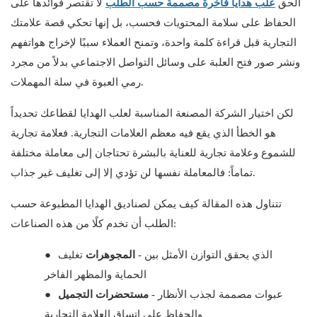
الحق
علب هدايا فاخرة مصممة حسب الطلب
لا تقتصر فوائدها على
الحفاظ على سلامة المحتويات فحسب، بل إنها تحكي قصة علامتك
التجارية قبل قراءة كلمة واحدة، وتمنح العملاء سببًا لإخراج هواتفهم
ونشر صور فتح العلبة على وسائل التواصل الاجتماعي بدلاً من مجرد
رمي العبوة في سلة المهملات.
لكن اختيار الشركة المصنعة المناسبة لعلب الهدايا لقطاعك تحديداً
هو الخطأ الذي يقع فيه معظم العلامات التجارية. فعلامة تجارية
للشموع وعلامة تجارية للعناية بالبشرة تحتاجان إلى معاملة مختلفة
تماماً: فالمعاملة نفسها لن تؤدي إلا إلى تغليف غير جذاب.
تتناول هذه المقالة كيف يمكن لصناديق الهدايا المطبوعة حسب
الطلب أن تخدم كلًا من هذه الصناعات:
تغليف
- الذي يحقق التوازن الأمثل بين
المجوهرات
●
الحماية والمظهر الفاخر
- عبوات مصممة لجذب الأنظار
مستحضرات التجميل
●
والحفاظ على اتساق العلامة التجارية