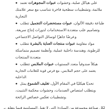
تعتمد
على هياكل صلبة، وحشوات
عبوات المجوهرات
●
ملائمة، وتشطيبات سطحية فاخرة تتناسب مع سعر علامتك
التجارية
تتطلب
طباعة دقيقة الألوان،
عبوات مستحضرات التجميل
●
وتصاميم علب متعددة الاستخدامات لدورات إنتاج سريعة،
وعرضًا جاهزًا لوسائل التواصل الاجتماعي
تتطلب
مواد مقاومة
عبوات منتجات العناية بالبشرة
●
للرطوبة، وهندسة داخلية عملية، وأنظمة تصميم متماسكة
متعددة المنتجات
هيكلاً صندوقياً متعدد المستويات
عبوات الملابس
تتطلب
●
يعتمد على حجم الملابس، مع فرص قوية للعلامات التجارية
الداخلية.
يمثل
تحديًا هيكليًا في المقام الأول،
تغليف الشموع
●
ويتطلب امتصاص الصدمات، وحشوات محكمة التثبيت،
وتشطيبات تعكس خصائص الرائحة.
لكل صناعة مجموعة من المبادئ التي لا تقبل المساومة فيما يتعلق بـ