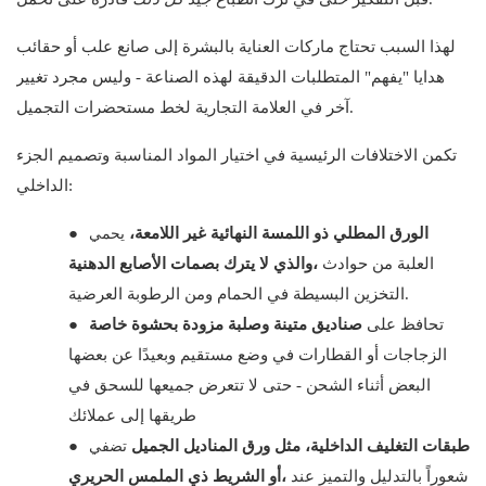
لهذا السبب تحتاج ماركات العناية بالبشرة إلى صانع علب أو حقائب
هدايا "يفهم" المتطلبات الدقيقة لهذه الصناعة - وليس مجرد تغيير
آخر في العلامة التجارية لخط مستحضرات التجميل.
تكمن الاختلافات الرئيسية في اختيار المواد المناسبة وتصميم الجزء
الداخلي:
يحمي
الورق المطلي ذو اللمسة النهائية غير اللامعة،
●
العلبة من حوادث
والذي لا يترك بصمات الأصابع الدهنية،
التخزين البسيطة في الحمام ومن الرطوبة العرضية.
تحافظ على
صناديق متينة وصلبة مزودة بحشوة خاصة
●
الزجاجات أو القطارات في وضع مستقيم وبعيدًا عن بعضها
البعض أثناء الشحن - حتى لا تتعرض جميعها للسحق في
طريقها إلى عملائك
تضفي
طبقات التغليف الداخلية، مثل ورق المناديل الجميل
●
شعوراً بالتدليل والتميز عند
أو الشريط ذي الملمس الحريري،