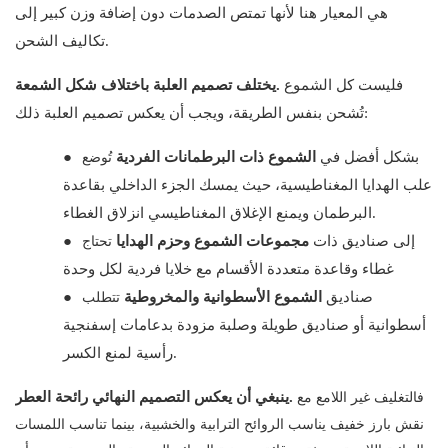
هي المعيار هنا لأنها تمتص الصدمات دون إضافة وزن كبير إلى
تكاليف الشحن.
فليست كل الشموع
يختلف تصميم العلبة باختلاف شكل الشمعة.
تُشحن بنفس الطريقة، ويجب أن يعكس تصميم العلبة ذلك:
تُوضع
بشكل أفضل في
الشموع ذات البرطمانات الفردية
●
علب الهدايا المغناطيسية، حيث يمسك الجزء الداخلي بقاعدة
البرطمان ويمنع الإغلاق المغناطيسي انزلاق الغطاء.
تحتاج
إلى صناديق ذات
مجموعات الشموع وحزم الهدايا
●
غطاء وقاعدة متعددة الأقسام مع خلايا فردية لكل وحدة
تتطلب
صناديق
الشموع الأسطوانية والمخروطية
●
أسطوانية أو صناديق طويلة وصلبة مزودة بدعامات إسفنجية
رأسية لمنع الكسر.
فالتغليف غير اللامع مع
ينبغي أن يعكس التصميم النهائي رائحة العطر.
نقش بارز خفيف يناسب الروائح الترابية والخشبية، بينما تناسب اللمسات