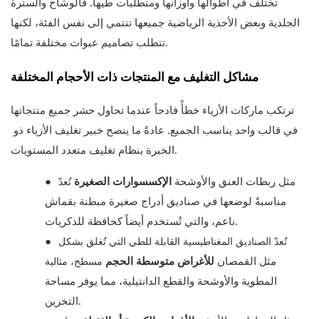
تختلف في أطوالها وأوزانها ومتطلبات طيها. فالوشاح والسترة
الجلدية وبعض الأحذية الرياضية جميعها تنتمي إلى نفس الفئة، لكنها
تتطلب تصاميم عبوات مختلفة تمامًا.
مشاكل التغليف مع المنتجات ذات الأحجام المختلفة
ترتكب ماركات الأزياء خطأً فادحاً عندما تحاول حشر جميع منتجاتها
في قالب واحد يناسب الجميع. عادةً ما ينصح خبير تغليف الأزياء ذو ​​
الخبرة بنظام تغليف متعدد المستويات.
تُعدّ
مثل ربطات العنق والأوشحة
الإكسسوارات الصغيرة
●
مناسبةً لوضعها في صناديق أدراج صغيرة مبطنة بقماش
ناعم، والتي تُستخدم أيضاً كحافظة للذكريات.
تُعدّ الصناديق المغناطيسية القابلة للطي التي تُغلق بشكل
●
مسطح، مثالية
مثل القمصان
للأغراض متوسطة الحجم
المطوية والأوشحة والقطع الدانتيلية، مما يوفر مساحة
التخزين.