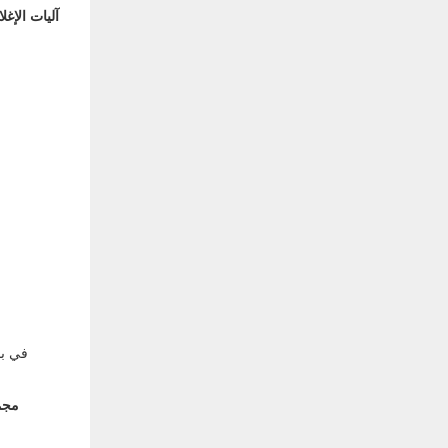
آليات الإغلا
في با
مجم