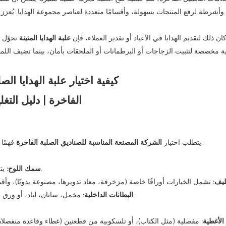
وأشرطة لرفع المنتجات بسهولة، وأقسامًا متعددة لعناصر مجموعة الهدايا. يُعزز الشعور المريح عند لمس العلبة الصلبة الإحساس بفعالية المنتج وفخامته.
ان ذلك لتقديم الهدايا في الأعياد أو تقدير العملاء، فإن
علبة الهدايا المتينة
تحوّل 
ة مخصصة لتثبيت الزجاجات أو البرطمانات أو الملحقات بأمان، بينما تضيف الل
فهمًا شاملاً لجميع خيارات التخصيص المتاحة. إليك أهم القرارات التي ستتخذها:
يتطلب اختيار
الشركة المصنعة المناسبة للصناديق الصلبة الفاخرة
يتراوح من 1.5 مم إلى 3 مم أو أكثر، حسب الوزن والصلابة المطلوبين.
سمك اللوح:
ليف:
مخمل، ساتان، لباد، أو ورق مطبوع حسب الطلب - يتم اختيار كل منها ليكمل المنتج ويعزز مظهره.
البطانات الداخلية:
الأغطية: