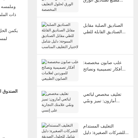
وملمسه ود
لحلول التغليف المخصصة
ذات الملم
الصناديق الصلبة مقابل
يكمن الحل
الصناديق القابلة للطي
مقابل الصناديق المموجة:
لمسة
دليل شامل لاختيار
التغليف المناسب
علب صابون مخصصة:
أفكار تصميمية ونصائح
للموردين لعلامات
الصابون الطبيعي
الصندوق ا
تغليف مخصص لبائعي
أمازون: تميز ونمّي
علامتك التجارية على
إتسي
التغليف المستدام
للشركات الصغيرة: دليل