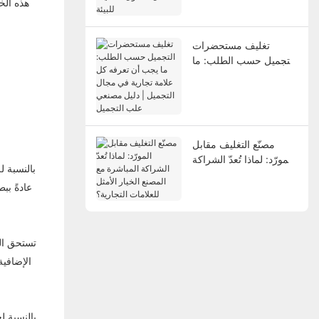
شامل للحلول الصديقة
هذه الخ
للبيئة
تغليف مستحضرات
التجميل حسب الطلب: ما
يجب أن تعرفه كل علامة
تجارية في مجال التجميل
| دليل مصنعي علب
التجميل
مصنّع التغليف مقابل
المورّد: لماذا تُعدّ الشراكة
بالنسبة ل
المباشرة مع المصنع
عادةً بب
الخيار الأمثل للعلامات
التجارية؟
تستحق ال
الإضافية
بالنسبة ل