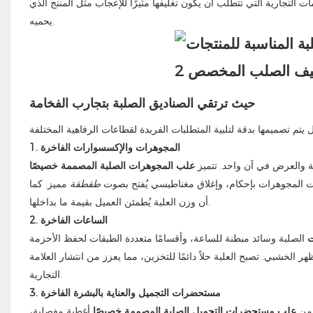
مات التجارية التي تتطلب أن يكون تغليفها مثيرًا للإعجاب مثل المنتج الذي
يحميه.
حيث ترتقي الصناديق الصلبة بتجارب الفخامة
1. المجوهرات والإكسسوارات الفاخرة
ية والعرض في آن واحد. تتميز
علب المجوهرات الصلبة المصممة خصيصًا
بيت المجوهرات بإحكام، وإغلاق مغناطيسي يُفتح بصوت
طقطقة
مميز. كما
أن وزن العلبة يُطمئن العميل بقيمة ما بداخلها.
2. الساعات الفاخرة
ت
الصلبة وسائد مبطنة للساعة، وأقسامًا متعددة الطبقات لحفظ الأحزمة
 الخشبي. تصبح العلبة حلاً دائمًا للتخزين، مما يعزز من انتشار العلامة
التجارية.
3. مستحضرات التجميل والعناية بالبشرة الفاخرة
تضمن
علب مستحضرات التجميل الصلبة المصممة خصيصًا
أغطية مفصلية،