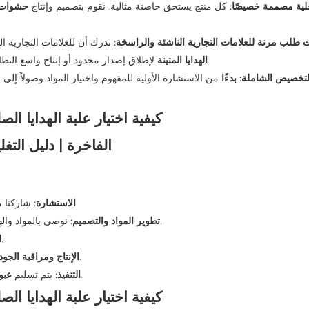
لية مصممة خصيصًا:
كل منتج يستحق حاضنة مثالية. نقوم بتصميم وإنتاج
حشوات
 طلب مرنة للعلامات التجارية الناشئة والراسخة:
ندرك أن للعلامات التجارية ا
لإطلاق إصدار محدود أو إنتاج واسع النطاق لمجموعة عالمية، فإن نموذجنا القابل للتوسع يلبي احتياجات نموكم.
الهدايا المتينة
لتخصيص الشاملة: بدءًا
من الاستشارة الأولية للمفهوم واختيار المواد وصولاً إلى ا
شاركنا مواصفات منتجك، وقصة علامتك التجارية، ومصدر إلهامك في التصميم.
الاستشارة:
نوصي بالمواد والهياكل والتشطيبات المناسبة، ونقدم عروضًا ثلاثية الأبعاد للموافقة عليها.
تطوير المواد والتصميم:
استلام عينات مادية لاختبار الشكل والملمس والوظائف.
ا
نقوم بتصنيع طلبك مع إجراء فحوصات جودة صارمة في كل مرحلة.
الإنتاج ومراقبة الجود
المصممة خصيصًا، وهي جاهزة لرفع مستوى عرض منتجك.
التنفيذ:
يتم تسليم
عبو