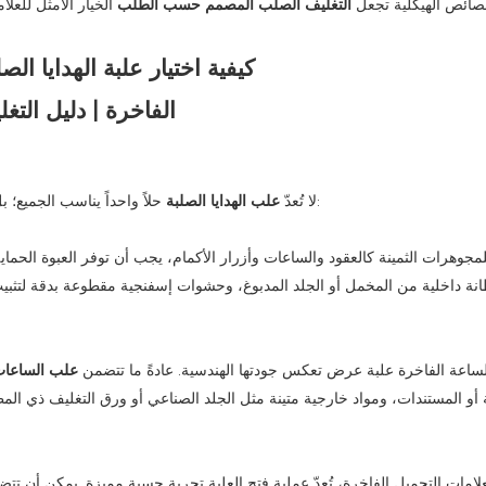
صائص الهيكلية تجعل
التغليف الصلب المصمم حسب الطلب
الخيار الأمثل للعلا
حلاً واحداً يناسب الجميع؛ بل يتم تصميمها بدقة لتلبية المتطلبات الفريدة لقطاعات الرفاهية المختلفة:
لا تُعدّ
علب الهدايا الصلبة
لمجوهرات الثمينة كالعقود والساعات وأزرار الأكمام، يجب أن توفر العبوة الحما
طانة داخلية من المخمل أو الجلد المدبوغ، وحشوات إسفنجية مقطوعة بدقة لتث
ساعة الفاخرة علبة عرض تعكس جودتها الهندسية. عادةً ما تتضمن
علب الساعا
 أو المستندات، ومواد خارجية متينة مثل الجلد الصناعي أو ورق التغليف ذي المظهر
علامات التجميل الفاخرة، تُعدّ عملية فتح العلبة تجربة حسية مميزة. يمكن أن ت