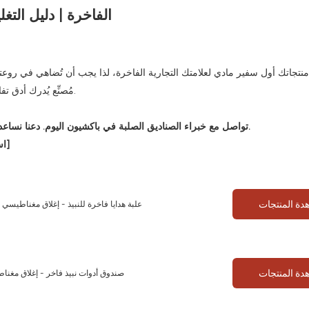
 منتجاتك أول سفير مادي لعلامتك التجارية الفاخرة، لذا يجب أن تُضاهي في روعتها
مُصنِّع يُدرك أدق تفاصيل الفخامة، تُحوّل العبوة إلى ركن أساسي في تجربة علامتك التجارية.
تواصل مع خبراء الصناديق الصلبة في باكشيون اليوم. دعنا نساعدك في اختيار المواد والهياكل والتشطيبات المثالية لتحقيق رؤيتك الفاخرة.
[استكشف مجموعتنا من صناديق الهدايا الصلبة واطلب استشارة مخصصة]
دة المنتجات
علبة هدايا فاخرة للنبيذ - إغلاق مغناطي
دة المنتجات
صندوق أدوات نبيذ فاخر - إغلاق مغن