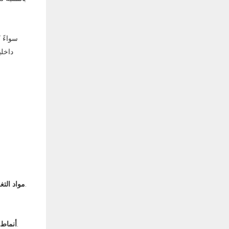
سواءً ك
داخلي
تشمل الخيارات أوراقًا خاصة (مزخرفة، معاد تدويرها، مصنوعة يدويًا)، وأقمشة (كتان، حرير)، أو جلد صناعي. كل منها يضفي بصمة لمس مميزة.
مواد التغ
مفصلية (مثل الكتاب)، أو تلسكوبية من قطعتين (غطاء وقاعدة منفصلان)، أو صناديق الكتف حيث يتناسب الغطاء بإحكام فوق قاعدة مرتفعة.
أنماط 