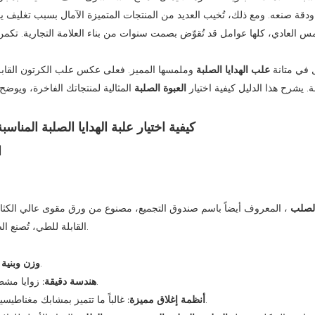
قة صنعه. ومع ذلك، تُخيب العديد من المنتجات المتميزة الآمال بسبب تغليف يبدو 
س العادي، كلها عوامل قد تُقوّض بصمت سنوات من بناء العلامة التجارية. تك
 في متانة
علب الهدايا الصلبة
وملمسها المميز. فعلى عكس علب الكرتون القابلة
. يشرح هذا الدليل كيفية اختيار
العبوة الصلبة
المثالية لمنتجاتك الفاخرة، ويو
Packshion لتعزيز الق
لصلب
، المعروف أيضاً باسم صندوق التجميع، مصنوع من ورق مقوى عالي الك
القابلة للطي، تُصنع الصناديق الصلبة مُجمّعة بالكامل ومصممة للحفاظ على شكلها بشكل دائم.
جدران سميكة وكثيفة تقاوم الانحناء وتعكس الجودة على الفور.
وزن وبنية م
زوايا مشطوفة بشكل مثالي، وتغليف سلس، وتشطيبات داخلية لا تشوبها شائبة.
هندسة دقيقة:
غالباً ما تتميز بمشابك مغناطيسية أو شرائط سحب أو أغطية مفصلية تخلق طقوس فتح علبة احتفالية.
أنظمة إغلاق مميزة: