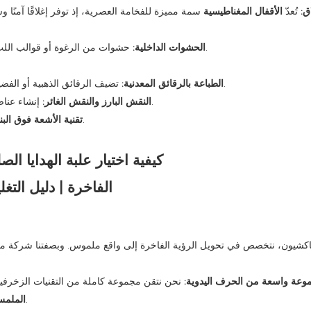
ق:
تُعدّ
الأقفال المغناطيسية
سمة مميزة للفخامة العصرية، إذ توفر إغلاقًا آمنًا 
حشوات من الرغوة أو قوالب اللب أو الورق المقوى المقطوع حسب الطلب لتثبيت المنتج بشكل مثالي.
الحشوات الداخلية:
تضيف الرقائق الذهبية أو الفضية أو الذهبية الوردية أو الهولوغرافية بريقًا معدنيًا للشعارات والنصوص.
الطباعة بالرقائق المعدنية:
إنشاء عناصر بارزة أو غائرة للحصول على هوية علامة تجارية متطورة وملموسة.
النقش البارز والنقش الغائر:
تضيف لمعاناً وتبايناً بارزاً إلى مناطق تصميم محددة.
تقنية الأشعة فوق الب
كشيون، نتخصص في تحويل الرؤية الفاخرة إلى واقع ملموس. وبصفتنا شركة
وعة واسعة من الحرف اليدوية:
نحن نتقن مجموعة كاملة من التقنيات الزخرفي
- مما يسمح لنا بتنفيذ حتى أكثر التصاميم تطلبًا بدقة.
الملمس