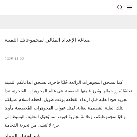
صياغة الإعداد المثالي لمجموعاتك الثمينة
2025-11-22
كما تستحق المجوهرات الرائعة حُليًا فاخرة، تستحق إبداعاتكم الثمينة
تغليفًا يُبرز جمالها ويُبرز قيمتها الحقيقية. في عالم المجوهرات الفاخرة، تبدأ
تجربة فتح العلبة قبل ارتداء القطعة بوقت طويل، لحظة استلام عميلكم
لتلك العلبة المُصممة بعناية. تُمثل
عبوات المجوهرات المُخصصة
مأوىً
واقيًا لمجموعاتكم، وعلامةً تجاريةً قوية، مما يُحوّل التغليف البسيط إلى
جزء لا يُنسى من تجربة الفخامة.
فن اختيار المواد