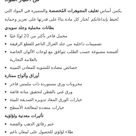
يكمن أساس
تغليف المجوهرات المُخصصة
والمتميزة في المواد التي
تُحيط بإبداعاتكم. نُختار كل مادة بناءً على قدرتها على تعزيز وحماية:
بطانات مخملية وجلد سويدي
مخمل فاخر بأكثر من 20 لونًا غنيًا
تصميمات داخلية من جلد الغزال الناعم للقطع الرقيقة
أقمشة مصبوغة حسب الطلب تتوافق مع لوحات الألوان الخاصة
بالعلامة التجارية
خصائص مضادة للتشويه للمعادن الثمينة
أوراق وألواح ممتازة
مخزونات ورق مستوردة ذات ملمس فاخر
ورق غني بالقطن لتحقيق متانة فائقة
خيارات الورق المعاد تدويره الصديقة للبيئة
خيارات متعددة لمعالجة الأسطح
تأثيرات معدنية ولؤلؤية
ختم رقائق الذهب والفضة
طلاء لؤلؤي للحصول على لمعان ناعم