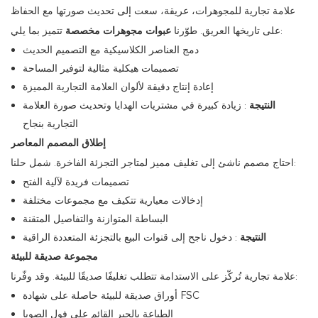
علامة تجارية للمجوهرات، عريقة، سعت إلى تحديث صورتها مع الحفاظ
تتميز بما يلي:
على تاريخها العريق. طوّرنا
عبوات مجوهرات مخصصة
دمج العناصر الكلاسيكية مع التصميم الحديث
تصميمات هيكلية مثالية لتوفير المساحة
إعادة إنتاج دقيقة لألوان العلامة التجارية المميزة
النتيجة
: زيادة كبيرة في مشتريات الهدايا وتحديث صورة العلامة
التجارية بنجاح
إطلاق المصمم المعاصر
احتاج مصمم ناشئ إلى تغليف مميز لمتاجر التجزئة الفاخرة. شمل حلنا:
تصميمات فريدة لآلية الفتح
إدخالات معيارية تتكيف مع مجموعات مختلفة
البساطة المتوازنة والتفاصيل المتقنة
النتيجة
: دخول ناجح إلى قنوات البيع بالتجزئة المتعددة الراقية
مجموعة صديقة للبيئة
علامة تجارية تُركّز على الاستدامة تتطلب تغليفًا صديقًا للبيئة. وقد وفّرنا:
أوراق صديقة للبيئة حاصلة على شهادة FSC
الطباعة بالحبر القائم على فول الصويا