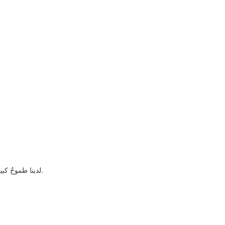
لدينا طموحٌ كبير: أن نكون روادًا في صناعة صناديق الكرتون القابلة للطي. سنواصل تطوير منتجاتنا باستخدام أحدث التقنيات، ونسعى جاهدين لخدمة عملائنا وكسب ثقتهم.