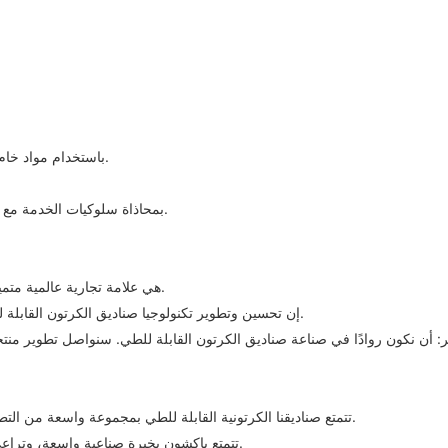
· يتم تصنيع صناديق الكرتون القابلة للطي من Packshion باستخدام مواد خام معتمدة الجودة.
· تقوم شركة Packshion Printing & Packaging Co.,Ltd بمحاذاة سلوكيات الخدمة مع أهداف العمل.
· Packshion هي علامة تجارية عالمية متميزة مخصصة لتطوير وتصنيع الصناديق الكرتونية القابلة للطي.
· إن تحسين وتطوير تكنولوجيا صناديق الكرتون القابلة للطي يؤدي إلى تحسين جودة صناديق الكرتون القابلة للطي بشكل أفضل.
تتمتع صناديقنا الكرتونية القابلة للطي بمجموعة واسعة من التطبيقات ويمكن استخدامها في مجموعة متنوعة من المواقف والسيناريوهات.
تتمتع باكشون بخبرة صناعية واسعة، وتراعي احتياجات العملاء بدقة. نقدم حلولاً شاملة وشاملة تلبي احتياجات عملائنا.