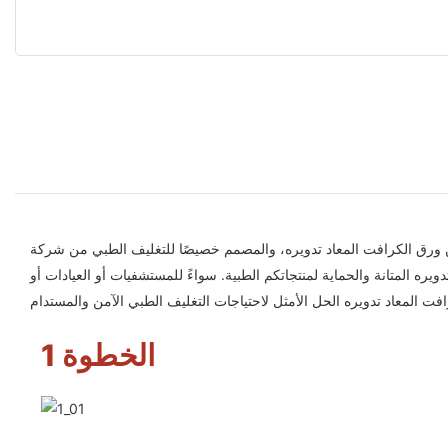
مم خصيصًا للتغليف الطبي من شركة Packshion Packaging. هذا الصندوق الصديق للبيئة والمتين مثالي لتخزين ونقل مختلف المستلزمات
ره المتانة والحماية لمنتجاتكم الطبية. سواءً للمستشفيات أو العيادات أو
الخطوة 1