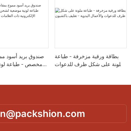
بطاقة ورقية مزخرفة - طباعة
صندوق بريد أسود م
ملونة على شكل ظرف للدعوات
مخصص - طباعة لوني
والأعمال اليدوية - تغليف باكشيون
لشحن منتجات التجارة ا
ذات العلامات التجار
in@packshion.com