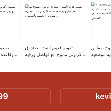
موج بمقاس
تقويم قدوم النبيذ - صندوق
صندوق
ة موضعية
كرتوني مموج مع فواصل ورقية
وقاعدة
لإلكترونية
مخصصة للزجاجات الصغيرة
لحماية 
ية - تغليف
والقوارير - تغليف باكشيون
باكسشن
99
kev