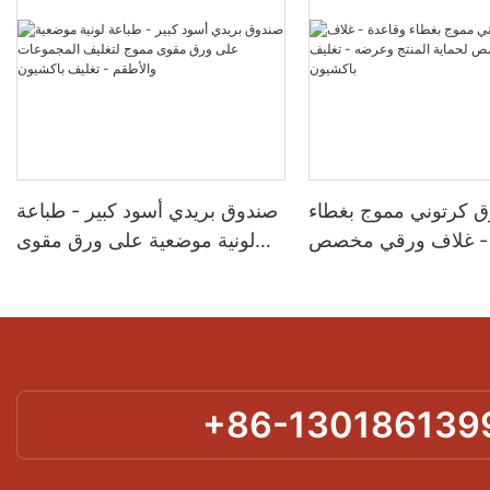
 كرتوني مموج بغطاء
صندوق بريدي أسود كبير - طباعة
 - غلاف ورقي مخصص
لونية موضعية على ورق مقوى
المنتج وعرضه - تغليف
مموج لتغليف المجموعات
باكشيون
والأطقم - تغليف باكشيون
+86-130186139