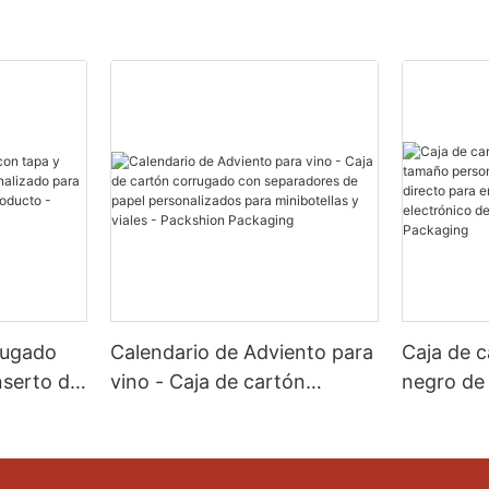
rugado
Calendario de Adviento para
Caja de 
nserto de
vino - Caja de cartón
negro de
o para
corrugado con separadores
personali
ción del
de papel personalizados
color dir
on
para minibotellas y viales -
comercio