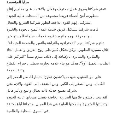
مزايا المؤسسة
تتمتع شركتنا بفريق عمل محترف وفعال. بالاعتماد على مفاهيم إنتاج
متطورة، أنتج أعضاء فريقنا مجموعة من المنتجات عالية الجودة
لشركتنا. إنهم القوة الدافعة لتطور شركتنا السريع والفعال.
قامت شركتنا بتشكيل فريق خدمة عملاء يتمتع بالجودة والخبرة
والمعرفة، وهو ملتزم بتقديم خدمات شاملة للمستهلكين.
تلتزم شركتنا بقيم "الاحترافية والنزاهة والتميز والمنفعة المتبادلة".
خلال مسيرة التطوير، نركز بشكل كبير على روح الفريق والعمل الجاد
والمثابرة والمثابرة. بالإضافة إلى ذلك، نلتزم بمبدأ "التركيز على
الطلب، العميل أولاً". هدفنا هو بناء علامة تجارية تحظى باحترام القطاع
وثقة العملاء.
على مر السنين، شهدت باكشون تطورًا متسارعًا، من الصفر إلى
الكمال، ومن الصغر إلى الكبر، ومن الضعف إلى القوة. والآن، نحن
شركة تصنيع حديثة ذات نطاق واسع وتأثير هائل.
لقد بنت باكشون علامتها التجارية الخاصة بفضل منتجاتها عالية الجودة
وتقنياتها المتميزة وسمعتها الطيبة في هذا المجال. منتجاتنا تُباع بكثافة
في السوق المحلية والعالمية.