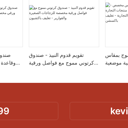
موج بمقاس
تقويم قدوم النبيذ - صندوق
صندوق
ة موضعية
كرتوني مموج مع فواصل ورقية
وقاعدة
لإلكترونية
مخصصة للزجاجات الصغيرة
لحماية 
ية - تغليف
والقوارير - تغليف باكشيون
باكسشن
99
kev