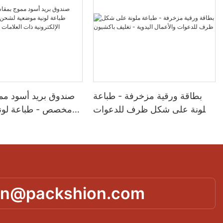
بطاقة ورقية مزخرفة - طباعة
صندوق بريد أسود م
ملونة على شكل ظرف للدعوات
مخصص - طباعة لوني
والأعمال اليدوية - تغليف باكشيون
لشحن منتجات التجارة ا
ذات العلامات التجار
in@packshion.com