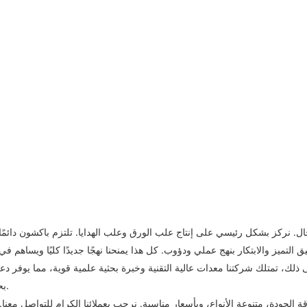
 نركز بشكل رئيسي على إنتاج علب الورق وعلب الهدايا. تلتزم باكشون دائمًا بف
لتميز والابتكار بنهج عملي ودؤوب. كل هذا يمنحنا نهجًا جديدًا كليًا ويساهم
 ذلك، تمتلك شركتنا معدات عالية التقنية وخبرة بحثية علمية قوية، مما يوفر دعمًا 
بحلول شاملة تلبي احتياجاتهم الفعلية، لمساعدتهم على تحقيق نجاح مستدام.