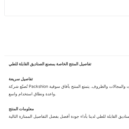
تفاصيل المنتج الخاصة بمصنع الصناديق القابلة للطي
تفاصيل سريعة
تُصنّع شركة Packshion صناديق الطي من مواد مستوردة عالية الأداء. يتميز المنتج بأدائه المتميز وعمره الافتراضي الطويل. يمكن استخدام صناديق الطي في مختلف الصناعات والمجالات والظروف. يتمتع المنتج بآفاق سوقية
واعدة ونطاق استخدام واسع.
معلومات المنتج