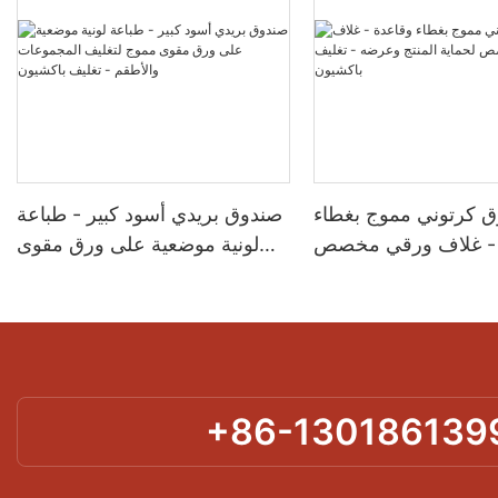
 كرتوني مموج بغطاء
صندوق بريدي أسود كبير - طباعة
 - غلاف ورقي مخصص
لونية موضعية على ورق مقوى
المنتج وعرضه - تغليف
مموج لتغليف المجموعات
باكشيون
والأطقم - تغليف باكشيون
+86-130186139