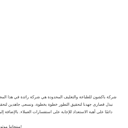
شركة باكشون للطباعة والتغليف المحدودة هي شركة رائدة في هذا المجال.
نبذل قصارى جهدنا لتحقيق التطور خطوة بخطوة، ونسعى جاهدين لتحقيق ا
دائمًا على أهبة الاستعداد للإجابة على استفسارات العملاء. بالإضافة إلى
منتجاتنا موثوقة الجودة، متنوعة الأنواع، وبأسعار مناسبة. نرحب بعملائنا الكرام للتواصل معنا. نأمل مخلصين في بناء تعاون ودي، وتنمية مشتركة، ومنفعة متبادلة معكم!