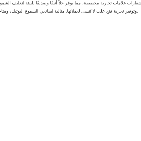
ت علامات تجارية مخصصة، مما يوفر حلاً أنيقًا وصديقًا للبيئة لتغليف الشموع.
وتوفير تجربة فتح علب لا تُنسى لعملائها. مثالية لصانعي الشموع البوتيك، ومتاجر الهدايا، والعلامات التجارية الحرفية التي تسعى للتميز في سوق تنافسية.