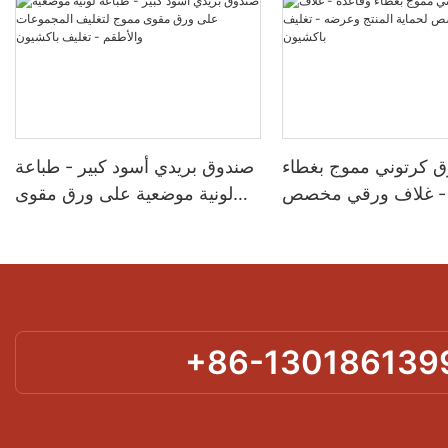
 كرتوني مموج بغطاء
صندوق بريدي أسود كبير - طباعة
 - غلاف ورقي مخصص
لونية موضعية على ورق مقوى
المنتج وعرضه - تغليف
مموج لتغليف المجموعات
باكشيون
والأطقم - تغليف باكشيون
+86-130186139