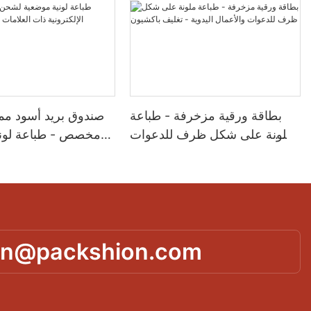
بطاقة ورقية مزخرفة - طباعة
صندوق بريد أسود م
ملونة على شكل ظرف للدعوات
مخصص - طباعة لوني
والأعمال اليدوية - تغليف باكشيون
لشحن منتجات التجارة ا
ذات العلامات التجار
in@packshion.com