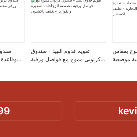
موج بمقاس
تقويم قدوم النبيذ - صندوق
صندوق
ة موضعية
كرتوني مموج مع فواصل ورقية
وقاعدة
لإلكترونية
مخصصة للزجاجات الصغيرة
لحماية 
ية - تغليف
والقوارير - تغليف باكشيون
باكسشن
99
kev