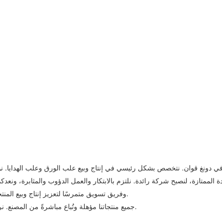
دونغ قوان. نتخصص بشكل رئيسي في إنتاج وبيع علب الورق وعلب الهدايا. نواكب ا
الجودة الممتازة، لنصبح شركة رائدة. نلتزم بالابتكار والعمل الدؤوب والمثابرة، ون
وفريق تسويق متمرسًا لتعزيز إنتاج وبيع المنتجات. نقدم حلولًا شاملة ومعقولة تلبي احتياجات عملائنا ومتطلباتهم الخاصة.
جميع منتجاتنا مؤهلة وتُباع مباشرةً من المصنع. نرحب بجميع الأصدقاء من مختلف مناحي الحياة للتواصل معنا والاستشارات.