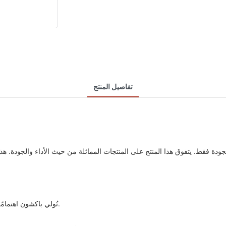
تفاصيل المنتج
لجودة فقط. يتفوق هذا المنتج على المنتجات المماثلة من حيث الأداء والجودة. ه
تُولي باكشون اهتمامًا بالغًا بتفاصيل علب الهدايا القابلة للطي. فيما يلي عرضٌ تفصيليٌّ لكلٍّ منها.