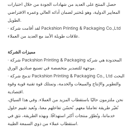
حصل المنتج على العديد من شهادات الجودة من خلال اختبارات
المعايير الدولية، وهو مُختبر لضمان أدائه العالي وعمره الافتراضي
الطويل.
· لقد أقامت شركة Packshion Printing & Packaging Co.,Ltd
علاقات طويلة الأمد مع العديد من العملاء.
مميزات الشركة
· شركة Packshion Printing & Packaging المحدودة هي شركة
موجهة للتصدير متخصصة في تصنيع صناديق الورق.
· تدمج شركة Packshion Printing & Packaging Co., Ltd البحث
والتطوير والإنتاج والمبيعات والخدمة، وتمتلك قوة تقنية قوية وقوة
اقتصادية.
نحن ملتزمون حاليًا باستقطاب المزيد من العملاء. وفي هذا السياق،
نُغيّر طريقة تعاملنا معهم. نُحسّن تفاعلهم معنا، ونُعيد تقييم حلول
خدماتنا، ونُطوّر منتجات أكثر استهدافًا. وبهذه الطريقة، نثق في
استقطاب عملاء من ذوي السمعة الطيبة.