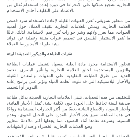
التجارية تشجيع عملائها على الانخراط في دورة إعادة استخدام تُقلل من
الاعتماد على التغليف أحادي الاستخدام.
من منظور تسويقي، تُعزز العبوات القابلة لإعادة الاستخدام سرد قصص
العلامة التجارية. ويمكن للعلامات التجارية تثقيف العملاء حول أهمية
العبوات، مما يعزز ولائهم ويثير حوارات تُبرز قيم الاستدامة. لذلك، غالبًا
ما يُثمر الاستثمار المُسبق في تصميم عبوات متينة وعملية عن فوائد
بيئية طويلة الأمد ورضا العملاء.
تقنيات الطباعة والديكور الصديقة للبيئة
تتجاوز الاستدامة مجرد مادة العلبة نفسها، لتشمل عمليات الطباعة
والتزيين المستخدمة لخلق العلامة التجارية والتأثير البصري. تعتمد
العديد من طرق الطباعة التقليدية على المذيبات والمعادن الثقيلة
والأحبار البلاستيكية التي قد تلوث أنظمة المياه وتؤثر على برامج إعادة
التدوير أو التسميد.
للتخفيف من هذه التحديات، تتبنى العلامات التجارية الحديثة بدائل طباعة
صديقة للبيئة تحافظ على الجودة دون تكلفة بيئية. تُمثل الأحبار المائية،
وأحبار الصويا، والأصباغ النباتية بعضًا من أكثر الخيارات المستدامة رواجًا
في هذه الصناعة. تتميز هذه الأحبار بالقدرة على التحلل الحيوي، وعدم
السمية، وسرعة نفادها أثناء التصنيع، مما يجعلها أكثر ملاءمةً لمعايير
وضع العلامات التجارية الخضراء وإصدار الشهادات.
بالإضافة إلى اختيار الحبر المناسب، يُسهم تقليل كمية الحبر المُستخدم