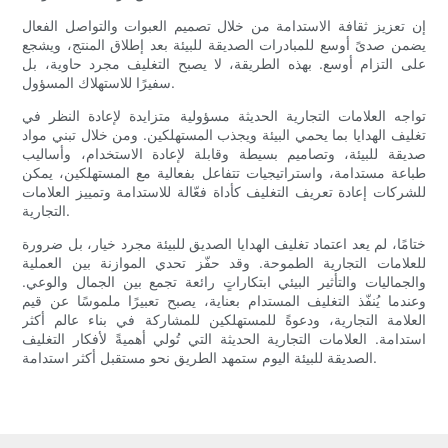
إن تعزيز ثقافة الاستدامة من خلال تصميم العبوات والتواصل الفعال
يضمن صدىً أوسع للمبادرات الصديقة للبيئة بعد إطلاق المنتج، ويشجع
على التزام أوسع. بهذه الطريقة، لا يصبح التغليف مجرد حاوية، بل
سفيرًا للاستهلاك المسؤول.
تواجه العلامات التجارية الحديثة مسؤولية متزايدة لإعادة النظر في
تغليف الهدايا بما يحمي البيئة ويجذب المستهلكين. ومن خلال تبني مواد
صديقة للبيئة، وتصاميم بسيطة وقابلة لإعادة الاستخدام، وأساليب
طباعة مستدامة، واستراتيجيات تتفاعل بفعالية مع المستهلكين، يمكن
للشركات إعادة تعريف التغليف كأداة فعّالة للاستدامة وتمييز العلامات
التجارية.
ختامًا، لم يعد اعتماد تغليف الهدايا الصديق للبيئة مجرد خيار، بل ضرورة
للعلامات التجارية الطموحة. وقد حفّز تحدي الموازنة بين العملية
والجماليات والتأثير البيئي ابتكاراتٍ رائعة تجمع بين الجمال والوعي.
وعندما يُنفّذ التغليف المستدام بعناية، يصبح تعبيرًا ملموسًا عن قيم
العلامة التجارية، ودعوةً للمستهلكين للمشاركة في بناء عالم أكثر
استدامة. العلامات التجارية الحديثة التي تُولي أهميةً لأفكار التغليف
الصديقة للبيئة اليوم ستمهد الطريق نحو مستقبل أكثر استدامة.