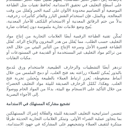
على أسطح التغليف في تحقيق الاستدامة. تُحافظ تقنيات مثل الطباعة
الموضعية أو التصاميم محدودة الألوان على كمية الحبر وتُقلل من وقت
المعالجة. وبالمثل، فإن استخدام النقش البارز والغائر كتأثيرات زخرفية،
بدلاً من ختم الرقائق المعدنية أو الاستخدام المُكثف للأحبار المعدنية،
يُتيح وضع علامات تجارية ملموسة دون إضافات ضارة.
تُمكّن تقنية الطباعة الرقمية أيضًا العلامات التجارية من إنتاج مواد
التغليف حسب الطلب، مما يُقلل من هدر المخزون والإنتاج الزائد. تُقلل
الطباعة قصيرة الأجل وسرعة الإنتاج من التأثير البيئي من خلال الحد
من تراكم مواد التغليف غير المستخدمة أو القديمة في المستودعات أو
مكبات النفايات.
تزدهر أيضًا التشطيبات والزخارف الطبيعية. فاستخدام ورق مُدمج
بالبذور يُمكن للعملاء زراعته بعد فتح العلب، أو دمج الملمس من خلال
أنماط مضغوطة، يُعزز ارتباط العملاء بالطبيعة ويُحسّن تجربة فتح
العلب. وهكذا، تُكمّل الزخارف الصديقة للبيئة مواد التغليف الخضراء
من خلال التأكيد على الانسجام مع البيئة، بدءًا من المواد الخام ووصولًا
إلى الأجواء البصرية.
تشجيع مشاركة المستهلك في الاستدامة
تتضمن استراتيجية التغليف الصديقة للبيئة والفعّالة إشراك المستهلكين
بما يتجاوز عملية الشراء الأولى. وتبتكر العلامات التجارية الحديثة طرقًا
مبتكرة لتثقيف العملاء وتشجيعهم على المشاركة في جهود الاستدامة،