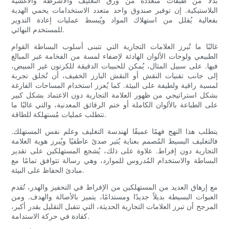
بدلًا من طبقات متعددة من ورق التغليف والأشرطة والأغشية
البلاستيكية. إن توفير صندوق واحد متعدد الاستخدامات يحمي الهدية
بفعالية يُقلل من استهلاك المواد ويُبسط عمليات إعادة التدوير
للمستخدم النهائي.
غالبًا ما تُبرز العلامات التجارية التي تتبنى أسلوب البساطة القوام
الطبيعي ولوحات الألوان الهادئة لإضفاء لمسة من الفخامة غير المبالغ
فيها. على سبيل المثال، يُمكن للحبيبات الدقيقة للكرتون غير المبيض،
إلى جانب تقنيات النقش أو النقش البارز الخفيف، أن تُخلق تجربة
لمسية راقية ولطيفة على البيئة. كما يُعزز استخدام المساحات الفارغة
بشكل استراتيجي من ظهور العلامة التجارية دون الاعتماد بشكل كبير
على الطباعة بالألوان الكاملة أو ختم الرقائق المعدنية، والتي غالبًا ما
تتطلب عمليات مُستهلكة للطاقة.
يتطلب هذا النهج فهمًا عميقًا لهندسة التغليف وعلم نفس المستهلك.
فالتغليف البسيط المُصمم بعناية يُثير صدىً عاطفيًا ويُبرز هوية العلامة
التجارية دون إفراط. علاوة على ذلك، يُشجع المستهلكين على تقدير
البساطة والاستخدام المُدروس للموارد، وهي رسالة تتوافق تمامًا مع
مبادئ الحفاظ على البيئة.
مع إرهاق العديد من المستهلكين من الإفراط في التحفيز والهدر، تُقدم
العبوات البسيطة بديلاً جديدًا ومستدامًا، يتميز بالأصالة والهدف. ومن
المرجح أن تبرز العلامات التجارية الحديثة، التي تتقبل التقليل بقدر أكبر،
كقادة في حركة الاستدامة.