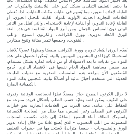
يُعد اختيار المواد المناسبة حجر الأساس لتغليف الهدايا المستدام. غالبًا
ما يعتمد التغليف التقليدي بشكل كبير على البلاستيك والمكونات غير
القابلة لإعادة التدوير، مما يُسهم في نفايات مكبات النفايات. لذا، تُعطي
العلامات التجارية الحديثة الأولوية للمواد القابلة للتحلل الحيوي، أو
القابلة لإعادة التدوير، أو القابلة لإعادة الاستخدام، والتي تُقلل من التأثير
البيئي دون المساس بالجمال. ومن أبرز المواد المُنافسة في هذه الفئة
الورق المُعاد تدويره، وورق الكرافت، والكرتون المموج، واللب
المُقولب، وجميعها تتميز بمتانة وتنوع ممتازين.
يُقدّم الورق المُعاد تدويره وورق الكرافت ملمسًا ومظهرًا عضويًا يُلاقيان
استحسانًا كبيرًا لدى المشترين المهتمين بالبيئة. يُمكن الحصول على هذه
المواد من نفايات ما بعد الاستهلاك أو من غابات مُدارة بشكل مستدام،
مما يضمن مساهمة المواد الخام نفسها في الاقتصاد الدائري. يُدمج
المُصنّعون الآن ببراعة هذه الملمسات العضوية مع تقنيات الطباعة
الحديثة التي تستخدم أحبارًا مائية أو أصباغًا نباتية، مُتجنبين بذلك المواد
الكيميائية الضارة.
لا يزال الكرتون المموج خيارًا مفضلًا نظرًا لخصائصه الوقائية وقدرته
على التكيف. يمكن قصه وطيّه حسب الطلب بأشكال فريدة متنوعة مع
الحفاظ على متانته. تتجه المزيد من العلامات التجارية نحو خيارات
الكرتون غير المطلي وغير المبيض، مما يقلل من المعالجة الكيميائية
واستهلاك الطاقة أثناء التصنيع. إضافةً إلى ذلك، تكتسب المنتجات
المصنوعة من اللب المصبوب - الذي يُصنع عادةً من خلال إعادة تدوير
الورق والمنسوجات - شعبيةً متزايدةً لاستخدامها في حشوات التغليف
الداخلية التي تُحافظ على الهدايا بأمان دون إضافة نفايات بلاستيكية.