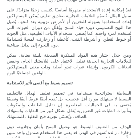
تُعدّ إمكانية إعادة الاستخدام مفهومًا أساسيًا يكتسب زخمًا متزايدًا. على
سبيل المثال، تُصمّم العلامات التجارية صناديق تغليف يُمكن للمستهلكين
إعادة استخدامها بسهولة للتخزين أو لأغراض تزيينية بعد فتحها. يُطيل
هذا النهج التصميمي دورة حياة المنتج ويُقلّل من دوران العبوات التي
تُستخدم لمرة واحدة. كما يُضفي استخدام الألياف الطبيعية، مثل الجوت
أو خيوط القطن أو أشرطة القنب، كأغطية أو زخارف، لمسةً مُستدامةً
دون اللجوء إلى بدائل صناعية.
ومن خلال اختيار هذه المواد المبتكرة الصديقة للبيئة بعناية، يمكن
للعلامات التجارية الحديثة تقليل الاعتماد على البلاستيك الخام، وخفض
انبعاثات الكربون، وإنشاء عبوات تبدو أصلية وذات معنى للمستهلكين
الواعين اجتماعيًا اليوم.
تصميم بسيط مع أقصى تأثير للاستدامة
البساطة استراتيجية مستدامة في تصميم تغليف الهدايا. فالتغليف
البسيط لا يستهلك موارد أقل فحسب، بل يُقدم أيضًا عرضًا أنيقًا ونظيفًا
يُحتفى به في الجماليات المعاصرة. إن تقليل الطبقات والمكونات
وتأثيرات الطباعة غير الضرورية يُقلل بشكل كبير من النفايات واستهلاك
الطاقة، ويُحسّن تجربة فتح التغليف للمستهلك.
الهدف من التغليف البسيط هو توصيل المنتج بأمان وجاذبية، دون
زخارف زائدة تُسهم في الهدر. قد يعني هذا استخدام صندوق واحد متين