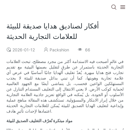
أفكار لصناديق هدايا صديقة للبيئة
للعلامات التجارية الحديثة
2026-01-12
Packshion
66
في عالمٍ أصبحت فيه الاستدامة أكثر من مجرد مصطلح، تبحث العلامات
التجارية الحديثة باستمرار عن طرقٍ لتقليل بصمتها البيئية مع تقديم
تجارب فتح هدايا مبهرة. يُعدّ تغليف الهدايا جانبًا أساسيًا في عرض أي
علامة تجارية وهويتها، كما أن تبني بدائل صديقة للبيئة لا يجذب
المستهلكين الواعين فحسب، بل يتماشى أيضًا مع الجهود العالمية
لحماية كوكب الأرض. لا يعني الانتقال إلى التغليف المستدام التنازل عن
الأسلوب أو الجودة، بل يُمكنه في الواقع تعزيز جاذبية العلامة التجارية
من خلال إبراز الابتكار والمسؤولية. تستكشف هذه المقالة مناهج عملية
وإبداعية لتغليف الهدايا الصديق للبيئة يُمكن للعلامات التجارية الحديثة
اعتمادها لإحداث تأثيرٍ هادف.
مواد مبتكرة تُعرّف التغليف الصديق للبيئة