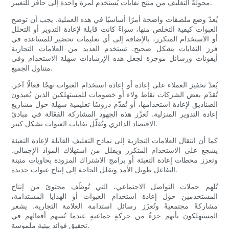
محولةً التغليف من منتج نفايات يُستخدم لمرة واحدة إلى حافز للتغيير.
يُعدّ وضع ملصقات واضحة أمرًا أساسيًا في هذه العملية. يجب أن توضح
العبوات كيفية التخلص منها، سواءً كانت قابلة لإعادة التدوير أو التحلل
أو الاستخدام المتكرر، بالإضافة إلى أي تعليمات تحضير للمساعدة في
فرز النفايات بشكل صحيح. تستخدم العديد من العلامات التجارية
أيقونات ورسائل موجزة لجعل هذه الإرشادات سهلة الاستخدام وفي
متناول الجميع.
يُعدّ تحفيز العملاء على إعادة أو إعادة استخدام العبوات نهجًا فعالًا آخر.
تُقدّم بعض الشركات نقاط ولاء أو خصومات للمستهلكين الذين يُعيدون
الصناديق لإعادة استخدامها، أو تُقدّم دروسًا تعليمية سهلة حول مشاريع
إعادة التدوير المنزلية. تُعزّز هذه الجهود المشاركة الفعّالة في مبادئ
الاقتصاد الدائري وتُقلّل نفايات العبوات بشكل كبير.
كما أن انتقال العلامات التجارية إلى نماذج التغليف القابلة لإعادة التعبئة
يشجع على الاستخدام المتكرر ويقلل من استهلاك المواد الإجمالي.
وتعزز محطات إعادة التعبئة أو برامج الاشتراك المزودة بحاويات متينة
التفاعل طويل الأمد وتقلل الحاجة إلى إنتاج عبوات جديدة.
تُلهم حملات التواصل الاجتماعي، التي تُوظّف محتوىً من إنتاج
المستخدمين حول إعادة استخدام العبوات أو الهدايا المستدامة،
مشاركةً مجتمعيةً وتُعزّز رسائل استدامة العلامة التجارية. يشعر
المستهلكون بأنهم جزءٌ من حركةٍ جماعيةٍ عندما تُسهم أفعالهم في
تحقيق فوائد بيئية ملموسة.