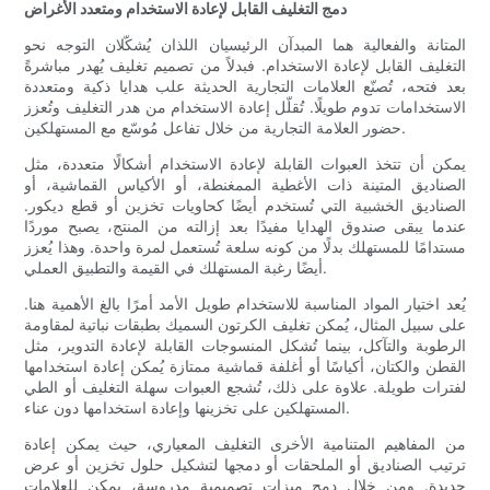
دمج التغليف القابل لإعادة الاستخدام ومتعدد الأغراض
المتانة والفعالية هما المبدآن الرئيسيان اللذان يُشكّلان التوجه نحو
التغليف القابل لإعادة الاستخدام. فبدلاً من تصميم تغليف يُهدر مباشرةً
بعد فتحه، تُصنّع العلامات التجارية الحديثة علب هدايا ذكية ومتعددة
الاستخدامات تدوم طويلًا. تُقلّل إعادة الاستخدام من هدر التغليف وتُعزز
حضور العلامة التجارية من خلال تفاعل مُوسّع مع المستهلكين.
يمكن أن تتخذ العبوات القابلة لإعادة الاستخدام أشكالًا متعددة، مثل
الصناديق المتينة ذات الأغطية الممغنطة، أو الأكياس القماشية، أو
الصناديق الخشبية التي تُستخدم أيضًا كحاويات تخزين أو قطع ديكور.
عندما يبقى صندوق الهدايا مفيدًا بعد إزالته من المنتج، يصبح موردًا
مستدامًا للمستهلك بدلًا من كونه سلعة تُستعمل لمرة واحدة. وهذا يُعزز
أيضًا رغبة المستهلك في القيمة والتطبيق العملي.
يُعد اختيار المواد المناسبة للاستخدام طويل الأمد أمرًا بالغ الأهمية هنا.
على سبيل المثال، يُمكن تغليف الكرتون السميك بطبقات نباتية لمقاومة
الرطوبة والتآكل، بينما تُشكل المنسوجات القابلة لإعادة التدوير، مثل
القطن والكتان، أكياسًا أو أغلفة قماشية ممتازة يُمكن إعادة استخدامها
لفترات طويلة. علاوة على ذلك، تُشجع العبوات سهلة التغليف أو الطي
المستهلكين على تخزينها وإعادة استخدامها دون عناء.
من المفاهيم المتنامية الأخرى التغليف المعياري، حيث يمكن إعادة
ترتيب الصناديق أو الملحقات أو دمجها لتشكيل حلول تخزين أو عرض
جديدة. ومن خلال دمج ميزات تصميمية مدروسة، يمكن للعلامات