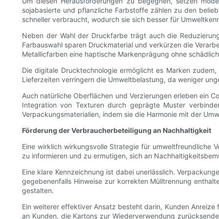
Um diesen Herausforderungen zu begegnen, setzen moderne
sojabasierte und pflanzliche Farbstoffe zählen zu den beli
schneller verbraucht, wodurch sie sich besser für Umweltken
Neben der Wahl der Druckfarbe trägt auch die Reduzierung
Farbauswahl sparen Druckmaterial und verkürzen die Verarb
Metallicfarben eine haptische Markenprägung ohne schädlich
Die digitale Drucktechnologie ermöglicht es Marken zudem,
Lieferzeiten verringern die Umweltbelastung, da weniger un
Auch natürliche Oberflächen und Verzierungen erleben ein
Integration von Texturen durch geprägte Muster verbind
Verpackungsmaterialien, indem sie die Harmonie mit der Umwe
Förderung der Verbraucherbeteiligung an Nachhaltigkeit
Eine wirklich wirkungsvolle Strategie für umweltfreundlic
zu informieren und zu ermutigen, sich an Nachhaltigkeitsbe
Eine klare Kennzeichnung ist dabei unerlässlich. Verpackun
gegebenenfalls Hinweise zur korrekten Mülltrennung enthalt
gestalten.
Ein weiterer effektiver Ansatz besteht darin, Kunden Anre
an Kunden, die Kartons zur Wiederverwendung zurücksenden, 