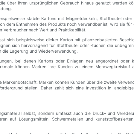
die über ihren ursprünglichen Gebrauch hinaus genutzt werden k
ndung.
spielsweise stabile Kartons mit Magnetdeckeln, Stoffbeutel oder 
h dem Entnehmen des Produkts noch verwendbar ist, wird sie für 
 Verbraucher nach Wert und Praktikabilität.
ässt sich beispielsweise dicker Karton mit pflanzenbasierten Besch
ignen sich hervorragend für Stoffbeutel oder -tücher, die unbegr
em die Lagerung und Wiederverwendung.
ungen, bei denen Kartons oder Einlagen neu angeordnet oder
merkmale können Marken ihre Kunden zu einem Mehrwegkreislauf 
ie Markenbotschaft. Marken können Kunden über die zweite Verwend
dergrund stellen. Daher zahlt sich eine Investition in langlebig
ngsmaterial selbst, sondern umfasst auch die Druck- und Veredel
sieren auf Lösungsmitteln, Schwermetallen und kunststoffbasier