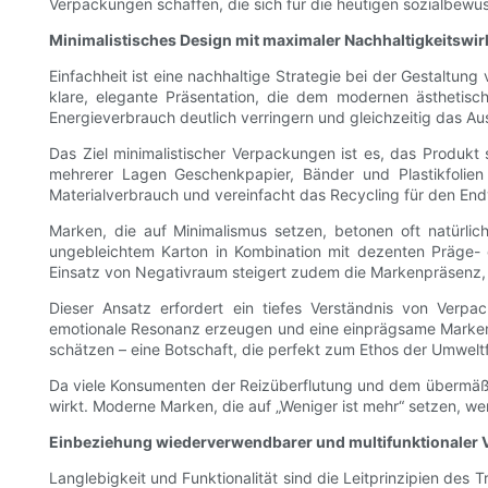
Verpackungen schaffen, die sich für die heutigen sozialbew
Minimalistisches Design mit maximaler Nachhaltigkeitswi
Einfachheit ist eine nachhaltige Strategie bei der Gestalt
klare, elegante Präsentation, die dem modernen ästhetisc
Energieverbrauch deutlich verringern und gleichzeitig das A
Das Ziel minimalistischer Verpackungen ist es, das Produkt 
mehrerer Lagen Geschenkpapier, Bänder und Plastikfolien 
Materialverbrauch und vereinfacht das Recycling für den En
Marken, die auf Minimalismus setzen, betonen oft natürli
ungebleichtem Karton in Kombination mit dezenten Präge- o
Einsatz von Negativraum steigert zudem die Markenpräsenz, o
Dieser Ansatz erfordert ein tiefes Verständnis von Verp
emotionale Resonanz erzeugen und eine einprägsame Markeni
schätzen – eine Botschaft, die perfekt zum Ethos der Umweltf
Da viele Konsumenten der Reizüberflutung und dem übermäßige
wirkt. Moderne Marken, die auf „Weniger ist mehr“ setzen, wer
Einbeziehung wiederverwendbarer und multifunktionaler
Langlebigkeit und Funktionalität sind die Leitprinzipien d