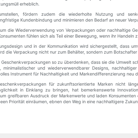
kungsmüll erheblich.
umstellen, fördern zudem die wiederholte Nutzung und senke
ngfristige Kundenbindung und minimieren den Bedarf an neuer Ver
nd um die Wiederverwendung von Verpackungen oder nachhaltige G
onsumenten fühlen sich als Teil einer Bewegung, wenn ihr Handeln 
ungsdesign und in der Kommunikation wird sichergestellt, dass umwe
rd die Verpackung nicht nur zum Behälter, sondern zum Botschafter
Geschenkverpackungen so zu überdenken, dass sie die Umwelt scho
n, minimalistischer und wiederverwendbarer Designs, nachhaltiger
les Instrument für Nachhaltigkeit und Markendifferenzierung neu de
eschenkverpackungen für zukunftsorientierte Marken nicht läng
räglichkeit in Einklang zu bringen, hat bemerkenswerte Innovati
m greifbaren Ausdruck der Markenwerte und laden Konsumenten ein,
n Priorität einräumen, ebnen den Weg in eine nachhaltigere Zukunf