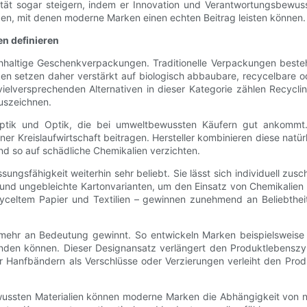
ität sogar steigern, indem er Innovation und Verantwortungsbewuss
en, mit denen moderne Marken einen echten Beitrag leisten können.
en definieren
achhaltige Geschenkverpackungen. Traditionelle Verpackungen beste
en setzen daher verstärkt auf biologisch abbaubare, recycelbare 
ielversprechenden Alternativen in dieser Kategorie zählen Recyclin
auszeichnen.
Haptik und Optik, die bei umweltbewussten Käufern gut ankommt.
ner Kreislaufwirtschaft beitragen. Hersteller kombinieren diese na
d so auf schädliche Chemikalien verzichten.
ngsfähigkeit weiterhin sehr beliebt. Sie lässt sich individuell zusc
nd ungebleichte Kartonvarianten, um den Einsatz von Chemikalien u
yceltem Papier und Textilien – gewinnen zunehmend an Beliebthei
r mehr an Bedeutung gewinnt. So entwickeln Marken beispielsweis
nden können. Dieser Designansatz verlängert den Produktlebensz
er Hanfbändern als Verschlüsse oder Verzierungen verleiht den Pro
ewussten Materialien können moderne Marken die Abhängigkeit von 