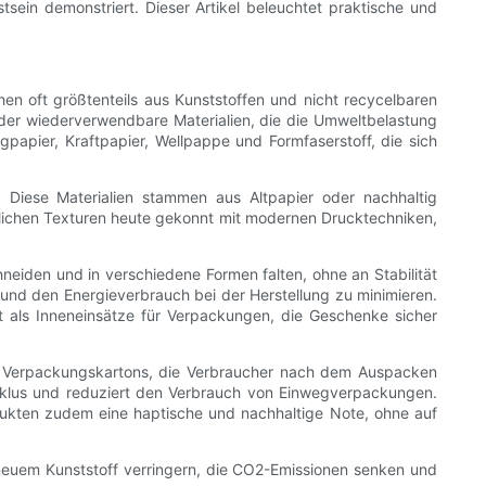
tsein demonstriert. Dieser Artikel beleuchtet praktische und
hen oft größtenteils aus Kunststoffen und nicht recycelbaren
oder wiederverwendbare Materialien, die die Umweltbelastung
gpapier, Kraftpapier, Wellpappe und Formfaserstoff, die sich
 Diese Materialien stammen aus Altpapier oder nachhaltig
türlichen Texturen heute gekonnt mit modernen Drucktechniken,
hneiden und in verschiedene Formen falten, ohne an Stabilität
nd den Energieverbrauch bei der Herstellung zu minimieren.
t als Inneneinsätze für Verpackungen, die Geschenke sicher
e Verpackungskartons, die Verbraucher nach dem Auspacken
yklus und reduziert den Verbrauch von Einwegverpackungen.
dukten zudem eine haptische und nachhaltige Note, ohne auf
neuem Kunststoff verringern, die CO2-Emissionen senken und