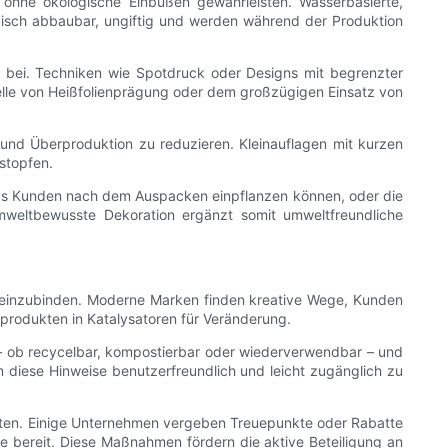
ohne ökologische Einbußen gewährleisten. Wasserbasierte,
ogisch abbaubar, ungiftig und werden während der Produktion
 bei. Techniken wie Spotdruck oder Designs mit begrenzter
lle von Heißfolienprägung oder dem großzügigen Einsatz von
und Überproduktion zu reduzieren. Kleinauflagen mit kurzen
stopfen.
as Kunden nach dem Auspacken einpflanzen können, oder die
weltbewusste Dekoration ergänzt somit umweltfreundliche
s einzubinden. Moderne Marken finden kreative Wege, Kunden
produkten in Katalysatoren für Veränderung.
 – ob recycelbar, kompostierbar oder wiederverwendbar – und
 diese Hinweise benutzerfreundlich und leicht zugänglich zu
eten. Einige Unternehmen vergeben Treuepunkte oder Rabatte
e bereit. Diese Maßnahmen fördern die aktive Beteiligung an