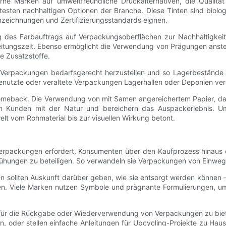
 Marken auf umweltfreundliche Druckalternativen, die Qualität 
ebtesten nachhaltigen Optionen der Branche. Diese Tinten sind biol
nzeichnungen und Zertifizierungsstandards eignen.
 des Farbauftrags auf Verpackungsoberflächen zur Nachhaltigkeit
eitungszeit. Ebenso ermöglicht die Verwendung von Prägungen anste
e Zusatzstoffe.
 Verpackungen bedarfsgerecht herzustellen und so Lagerbestände 
genutzte oder veraltete Verpackungen Lagerhallen oder Deponien ver
 Comeback. Die Verwendung von mit Samen angereichertem Papier, d
en Kunden mit der Natur und bereichern das Auspackerlebnis. Um
lt vom Rohmaterial bis zur visuellen Wirkung betont.
he Verpackungen erfordert, Konsumenten über den Kaufprozess hinau
mühungen zu beteiligen. So verwandeln sie Verpackungen von Einweg
gen sollten Auskunft darüber geben, wie sie entsorgt werden können
en. Viele Marken nutzen Symbole und prägnante Formulierungen, um
ize für die Rückgabe oder Wiederverwendung von Verpackungen zu bi
oder stellen einfache Anleitungen für Upcycling-Projekte zu Haus