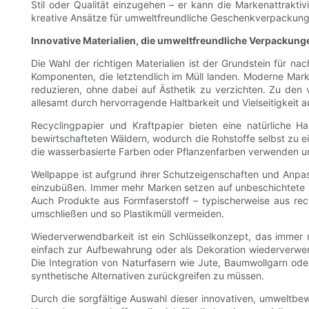
Stil oder Qualität einzugehen – er kann die Markenattraktiv
kreative Ansätze für umweltfreundliche Geschenkverpackung
Innovative Materialien, die umweltfreundliche Verpackung
Die Wahl der richtigen Materialien ist der Grundstein für n
Komponenten, die letztendlich im Müll landen. Moderne Mark
reduzieren, ohne dabei auf Ästhetik zu verzichten. Zu den v
allesamt durch hervorragende Haltbarkeit und Vielseitigkeit 
Recyclingpapier und Kraftpapier bieten eine natürliche 
bewirtschafteten Wäldern, wodurch die Rohstoffe selbst zu ei
die wasserbasierte Farben oder Pflanzenfarben verwenden un
Wellpappe ist aufgrund ihrer Schutzeigenschaften und Anpassu
einzubüßen. Immer mehr Marken setzen auf unbeschichtete u
Auch Produkte aus Formfaserstoff – typischerweise aus rec
umschließen und so Plastikmüll vermeiden.
Wiederverwendbarkeit ist ein Schlüsselkonzept, das imme
einfach zur Aufbewahrung oder als Dekoration wiederverwe
Die Integration von Naturfasern wie Jute, Baumwollgarn od
synthetische Alternativen zurückgreifen zu müssen.
Durch die sorgfältige Auswahl dieser innovativen, umweltb