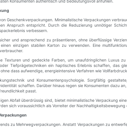
ussten Konsumenten authentisch und bedeutungsvoll anfühlen.
rkung
ung von Geschenkverpackungen. Minimalistische Verpackungen verbrau
hen Anspruch entspricht. Durch die Reduzierung unnötiger Schic
uspackerlebnis verbessern.
sicher und ansprechend zu präsentieren, ohne überflüssige Verzier
einen einzigen stabilen Karton zu verwenden. Eine multifunktion
dverbraucher.
che Texturen und gedeckte Farben, um unaufdringlichen Luxus zu 
der Tiefprägetechniken ein haptisches Erlebnis schaffen, das gle
hne dass aufwendige, energieintensive Verfahren wie Vollfarbdruck 
ackungstechnik und Konsumentenpsychologie. Sorgfältig gestaltet
dentität schaffen. Darüber hinaus regen sie Konsumenten dazu an
reundlichkeit passt.
n Abfall überdrüssig sind, bietet minimalistische Verpackung eine f
den sich voraussichtlich als Vorreiter der Nachhaltigkeitsbewegung 
 Verpackungen
es Trends zu Mehrwegverpackungen. Anstatt Verpackungen zu entwerfe