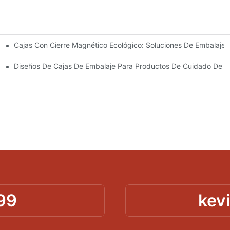
Cajas Con Cierre Magnético Ecológico: Soluciones De Embalaje 
Para Un Embalaje Premium
idado De La Piel
Diseños De Cajas De Embalaje Para Productos De Cuidado De La
99
kev