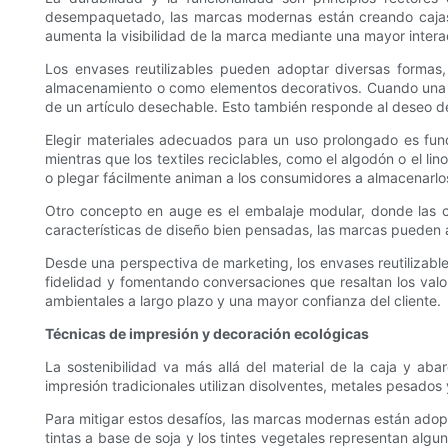
desempaquetado, las marcas modernas están creando cajas de
aumenta la visibilidad de la marca mediante una mayor intera
Los envases reutilizables pueden adoptar diversas forma
almacenamiento o como elementos decorativos. Cuando una caj
de un artículo desechable. Esto también responde al deseo de
Elegir materiales adecuados para un uso prolongado es fund
mientras que los textiles reciclables, como el algodón o el l
o plegar fácilmente animan a los consumidores a almacenarlos 
Otro concepto en auge es el embalaje modular, donde las c
características de diseño bien pensadas, las marcas pueden an
Desde una perspectiva de marketing, los envases reutilizable
fidelidad y fomentando conversaciones que resaltan los valore
ambientales a largo plazo y una mayor confianza del cliente.
Técnicas de impresión y decoración ecológicas
La sostenibilidad va más allá del material de la caja y a
impresión tradicionales utilizan disolventes, metales pesados 
Para mitigar estos desafíos, las marcas modernas están adopt
tintas a base de soja y los tintes vegetales representan algu