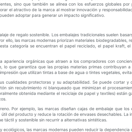
ientes, sino que también se alinea con los esfuerzos globales po
mejorar el atractivo de la marca al mostrar innovación y responsabilida
ueden adoptar para generar un impacto significativo.
laje de regalo sostenible. Los embalajes tradicionales suelen basa
r ello, las marcas modernas priorizan materiales biodegradables, re
n esta categoría se encuentran el papel reciclado, el papel kraft,
una apariencia orgánicas que atraen a los compradores con concien
 lo que garantiza que las propias materias primas contribuyan a 
mpresión que utilizan tintas a base de agua o tintes vegetales, evit
 sus cualidades protectoras y su adaptabilidad. Se puede cortar y
ón sin recubrimiento ni blanqueado que minimizan el procesamient
lmente obtenida mediante el reciclaje de papel y textiles) están 
cos.
rreno. Por ejemplo, las marcas diseñan cajas de embalaje que los 
 útil del producto y reduce la rotación de envases desechables. La i
ctil y sostenible sin recurrir a alternativas sintéticas.
y ecológicos, las marcas modernas pueden reducir la dependencia del