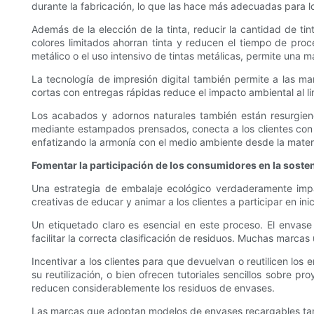
durante la fabricación, lo que las hace más adecuadas para l
Además de la elección de la tinta, reducir la cantidad de tin
colores limitados ahorran tinta y reducen el tiempo de pro
metálico o el uso intensivo de tintas metálicas, permite una ma
La tecnología de impresión digital también permite a las m
cortas con entregas rápidas reduce el impacto ambiental al l
Los acabados y adornos naturales también están resurgiendo
mediante estampados prensados, conecta a los clientes con l
enfatizando la armonía con el medio ambiente desde la materia
Fomentar la participación de los consumidores en la sosten
Una estrategia de embalaje ecológico verdaderamente impa
creativas de educar y animar a los clientes a participar en i
Un etiquetado claro es esencial en este proceso. El envase 
facilitar la correcta clasificación de residuos. Muchas marcas
Incentivar a los clientes para que devuelvan o reutilicen lo
su reutilización, o bien ofrecen tutoriales sencillos sobre pr
reducen considerablemente los residuos de envases.
Las marcas que adoptan modelos de envases recargables tamb