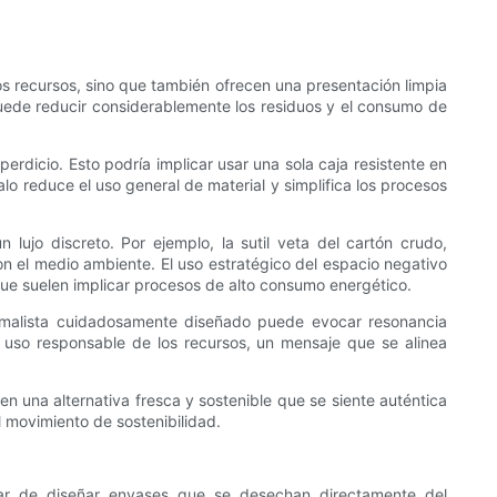
os recursos, sino que también ofrecen una presentación limpia
puede reducir considerablemente los residuos y el consumo de
erdicio. Esto podría implicar usar una sola caja resistente en
alo reduce el uso general de material y simplifica los procesos
lujo discreto. Por ejemplo, la sutil veta del cartón crudo,
on el medio ambiente. El uso estratégico del espacio negativo
que suelen implicar procesos de alto consumo energético.
nimalista cuidadosamente diseñado puede evocar resonancia
 uso responsable de los recursos, un mensaje que se alinea
 una alternativa fresca y sostenible que se siente auténtica
movimiento de sostenibilidad.
lugar de diseñar envases que se desechan directamente del