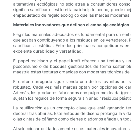
alternativas ecológicas no solo atrae a consumidores consc
significa sacrificar el estilo ni la calidad; de hecho, puede 
empaquetado de regalo ecológico que las marcas modernas p
Materiales innovadores que definen el embalaje ecológico
Elegir los materiales adecuados es fundamental para un emba
que acaban contribuyendo a los residuos en los vertederos. Po
sacrificar la estética. Entre los principales competidores e
excelente durabilidad y versatilidad.
El papel reciclado y el papel kraft ofrecen una textura y 
posconsumo o de bosques gestionados de forma sostenible,
maestría estas texturas orgánicas con modernas técnicas de i
El cartón corrugado sigue siendo uno de los favoritos por
robustez. Cada vez más marcas optan por opciones de cart
Además, los productos fabricados con pulpa moldeada (genera
sujetan los regalos de forma segura sin añadir residuos plásti
La reutilización es un concepto clave que está ganando te
decorar tras abrirlas. Este enfoque de diseño prolonga la vida
o las cintas de cáñamo como cierres o adornos añade un toque tá
Al seleccionar cuidadosamente estos materiales innovadores 