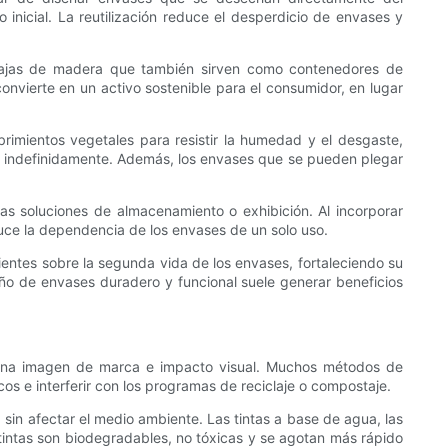
nicial. La reutilización reduce el desperdicio de envases y
 cajas de madera que también sirven como contenedores de
nvierte en un activo sostenible para el consumidor, en lugar
rimientos vegetales para resistir la humedad y el desgaste,
arse indefinidamente. Además, los envases que se pueden plegar
s soluciones de almacenamiento o exhibición. Al incorporar
duce la dependencia de los envases de un solo uso.
ientes sobre la segunda vida de los envases, fortaleciendo su
iseño de envases duradero y funcional suele generar beneficios
ar una imagen de marca e impacto visual. Muchos métodos de
cos e interferir con los programas de reciclaje o compostaje.
sin afectar el medio ambiente. Las tintas a base de agua, las
s tintas son biodegradables, no tóxicas y se agotan más rápido