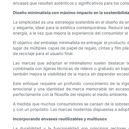
envases que resulten auténticos y significativos para los co
Diseño minimalista con máximo impacto en la sostenibilid
La simplicidad es una estrategia sostenible en el diseño de 
y elegante, ideal para la estética contemporánea. Reducir l
energía, a la vez que mejora la experiencia del consumidor al
El objetivo del embalaje minimalista es entregar el producto 
lugar de múltiples capas de papel de regalo, cintas y film plá
de reciclaje para el usuario final.
Las marcas que adoptan el minimalismo suelen destacar text
combinada con ligeras técnicas de relieve o grabado en bajor
también mejora la visibilidad de la marca sin depender exces
Este enfoque requiere un profundo conocimiento de la ing
emocional y una identidad de marca memorable sin excesos.
perfectamente con la filosofía del respeto al medio ambiente.
A medida que muchos consumidores se cansan de la sobreestim
y con un propósito. Las marcas modernas dispuestas a adopt
Incorporando envases reutilizables y multiusos
La durabilidad y la funcionalidad son principios rectore