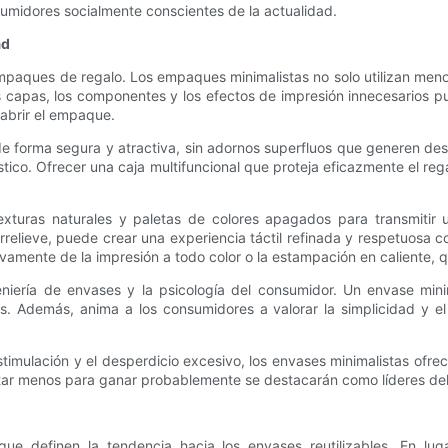
nsumidores socialmente conscientes de la actualidad.
ad
empaques de regalo. Los empaques minimalistas no solo utilizan men
as capas, los componentes y los efectos de impresión innecesarios 
 abrir el empaque.
de forma segura y atractiva, sin adornos superfluos que generen desp
stico. Ofrecer una caja multifuncional que proteja eficazmente el reg
uras naturales y paletas de colores apagados para transmitir un 
relieve, puede crear una experiencia táctil refinada y respetuosa c
ivamente de la impresión a todo color o la estampación en caliente, 
eniería de envases y la psicología del consumidor. Un envase mi
 Además, anima a los consumidores a valorar la simplicidad y el
ulación y el desperdicio excesivo, los envases minimalistas ofrecen
ar menos para ganar probablemente se destacarán como líderes del 
s que definen la tendencia hacia los envases reutilizables. En 