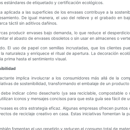
os estándares de etiquetado y certificación ecológicos.
ta aplicada a las superficies de los envases contribuye a la sosten
cesamiento. De igual manera, el uso del relieve y el grabado en ba
rca táctil sin aditivos dañinos.
arcas producir envases bajo demanda, lo que reduce el desperdicio 
imitar el abasto de envases obsoletos o sin usar en almacenes o vert
. El uso de papel con semillas incrustadas, que los clientes puede
a naturaleza y enriquece el ritual de apertura. La decoración ecol
 prima hasta el sentimiento visual.
ibilidad
ctante implica involucrar a los consumidores más allá de la com
niciativas de sostenibilidad, transformando el embalaje de un product
debe indicar cómo desecharlo (ya sea reciclable, compostable o re
 utilizan iconos y mensajes concisos para que esta guía sea fácil de u
s envases es otra estrategia eficaz. Algunas empresas ofrecen puntos
oyectos de reciclaje creativo en casa. Estas iniciativas fomentan la p
ién fomentan el uso repetido y reducen el consumo total de materia