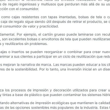
 regalo ingeniosas y multiusos que perduran más allá de su uso i
cción con el consumidor.
s, como cajas resistentes con tapas imantadas, bolsas de tela o
a de regalo sigue siendo útil después de retirar el producto, se co
l consumidor de valor y practicidad.
amental. Por ejemplo, el cartón grueso puede laminarse con recub
ino, son excelentes bolsas o envoltorios de tela que pueden reutiliz
y reutilizarlos sin problemas.
ajas o insertos se pueden reorganizar o combinar para crear nueva
imar a sus clientes a participar en un ciclo de reutilización que re
s mejoran la narrativa de marca. Las marcas pueden educar a los cl
s de la sostenibilidad. Por lo tanto, una inversión inicial en un d
barca los procesos de impresión y decoración utilizados para cre
​​y tintas a base de plástico que pueden contaminar los sistemas hídri
ando alternativas de impresión ecológicas que mantienen la calidad 
nas de las opciones sostenibles más populares de la industria. Esta