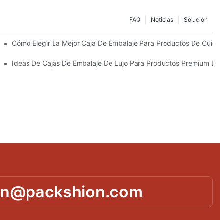
FAQ
Noticias
Solución
Sostenibles
Cómo Elegir La Mejor Caja De Embalaje Para Productos De Cuida
 Piel Personalizados Que Fomentan La Fidelidad A La Marca
Ideas De Cajas De Embalaje De Lujo Para Productos Premium De
in@packshion.com