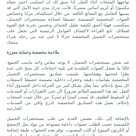
تواجهها المنتجات أثناء النقل. إذا سبق لك أن استلمت أحمر شفاه
مكسورًا أو كريم أساس متسربًا، فأنت تدرك مدى خيبة الأمل التي قد
يسببها التعامل مع البضائع التالفة. من خلال استكشاف مزايا وخصائص
العبوات المخصصة المصممة خصيصًا لصناعة مستحضرات التجميل،
ستكتسب فهمًا أعمق لكيفية تقليل الخسائر وتحسين تجربة فتح العبوة
لعملائك. تابع القراءة لاكتشاف العوامل الرئيسية التي تجعل علب
مستحضرات التجميل المخصصة جزءًا لا غنى عنه من رحلة شراء
منتجك.
ملاءمة مخصصة وحماية معززة
عند شحن مستحضرات التجميل، لا يوجد مقاس واحد يناسب الجميع.
غالبًا ما تفشل العبوات التقليدية في تلبية احتياجات كل منتج على حدة
نظرًا لحجمها وهشاشتها. صُممت صناديق مستحضرات التجميل
المخصصة بقياسات دقيقة وحجرات داخلية مصممة خصيصًا لاستيعاب
كل منتج بإحكام، مما يقلل بشكل كبير من الحركة داخل الصندوق أثناء
النقل. يُعد هذا التصميم الملائم ضروريًا لأن حتى الاهتزازات أو الصدمات
أو السقوط الطفيف قد يُسبب كسرًا أو تسربًا. من خلال تثبيت المنتجات
بإحكام، تعمل هذه الصناديق المخصصة كدرع واقي من الصدمات
الخارجية.
بالإضافة إلى ذلك، تتضمن العديد من علب مستحضرات التجميل
المُصممة حسب الطلب حشوات داخلية مصنوعة من مواد مثل الإسفنج
أو الكرتون المموج أو اللب المصبوب. توفر هذه الحشوات طبقة إضافية
من التوسيد وتمتص الصدمات الناتجة عن الاستخدام العنيف أو الصدمات