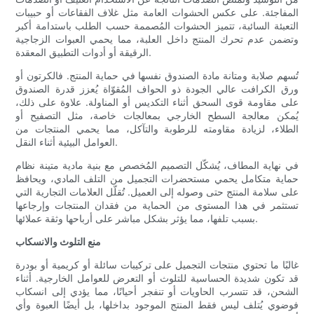
المفاجئة. على عكس الحشوات العامة مثل غلاف الفقاعات أو حبيبات
التعبئة السائبة، تتميز الحشوات المُصممة حسب الطلب باستدامة أكبر
وتضمن عدم تحرك المنتج داخل العلبة، مما يحمي العبوات الزجاجية
الرقيقة أو أدوات التطبيق المعقدة.
تُسهم صلابة ومتانة مادة الصندوق نفسها في حماية المنتج. فالكرتون أو
ورق الكرافت عالي الجودة ذو الحواف المُقوّاة يُعزز قدرة الصندوق
على مقاومة قوى السحق أثناء التكديس أو المناولة. علاوة على ذلك،
يُمكن معالجة السطح الخارجي بمعالجات خاصة، مثل التصفيح أو
الطلاء، لزيادة مقاومته للرطوبة والتآكل، مما يحمي المنتجات من
العوامل البيئية أثناء النقل.
في نهاية المطاف، يُشكّل التصميم المُخصص مع بنية مادية متينة نظام
حماية متكامل يحمي مستحضرات التجميل من التلف المادي، ويحافظ
على سلامة المنتج حتى وصوله إلى العميل. تُقلّل العلامات التجارية التي
تستثمر في هذا المستوى من الحماية من فقدان المنتجات وإرجاعها
بسبب تلفها، مما يؤثر بشكل مباشر على أرباحها وثقة عملائها.
منع التلوث والانسكاب
غالبًا ما تحتوي منتجات التجميل على تركيبات سائلة أو كريمية أو بودرة
قد تكون شديدة الحساسية للتلوث أو التعرض للعوامل الخارجية. أثناء
الشحن، قد تتسرب الحاويات أو تنفجر أحيانًا، مما يؤدي إلى انسكاب
فوضوي يُتلف ليس فقط المنتج الموجود بداخلها، بل أيضًا العبوة وأي