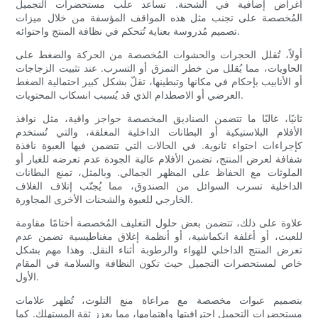
أغراض إضافية في الشحنة. تساعد علب مستحضرات التجميل
المُخصصة على تجنب مثل هذه المواقف المؤسفة من خلال ميزات
تصميم مُدروسة بعناية تُتحكم في نظافة المنتج واحتوائه.
أولاً، تُقلل الحجرات والحشوات المُخصصة من الحركة والضغط على
الحاويات، مما يُقلل من خطر التمزق أو التسرب. عند تثبيت الزجاجات
أو الأنابيب بإحكام في مكانها وتبطينها، تقلّ بشكل كبير احتمالية الضغط
العرضي أو الاصطدام الذي قد يُسبب انسكاب المحتويات.
ثانيًا، غالبًا ما تتضمن الصناديق المخصصة حواجز واقية، مثل نوافذ
الأفلام البلاستيكية أو البطانات الداخلية المغلقة، والتي تُستخدم
كإجراءات احتواء ثانوية. في الحالات التي تتضمن فيها العبوة نافذة
شفافة لعرض المنتج، تضمن الأفلام عالية الجودة عدم تعرضه للغبار أو
الملوثات مع الحفاظ على المظهر الجمالي. وبالمثل، تمنع البطانات
الداخلية تسرب السوائل من الصندوق، مما يُجنّب إتلاف الغلاف
الخارجي للعبوة والشحنات الأخرى المجاورة.
علاوة على ذلك، تتضمن بعض حلول التغليف المُخصصة أختامًا مقاومة
للعبث، أو أغلفة انكماشية، أو أنظمة إغلاق مغناطيسية تضمن عدم
تعرض المنتج الداخلي للهواء والرطوبة أثناء النقل. وهذا مهم بشكل
خاص لمستحضرات التجميل حيث تكون النظافة والسلامة في المقام
الأول.
بتصميم عبوات مخصصة مع مراعاة منع التلوث، تُظهر علامات
مستحضرات التجميل احترافيتها واهتمامها، مما يعزز ثقة المستهلك. كما