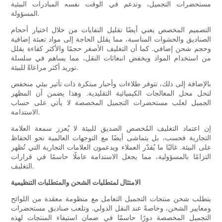
مستحضرات التجميل، وتدعم في الوقت نفسه المبادرات البيئية
المسؤولة.
التصميم المخصص يعني أيضًا تقليل النفايات من خلال اختيار أحجام
الصناديق والحشوات المناسبة، مما يقلل الحاجة إلى مواد تعبئة إضافية
وحجم شحن إضافي. كما أن التغليف الأصغر حجمًا والأكثر كفاءة يقلل
من استخدام المواد ويخفض انبعاثات النقل، مما يساهم في سلسلة
توريد أكثر مراعاةً للبيئة.
بالإضافة إلى ذلك، تتوفر طلاءات وأحبار مبتكرة ذات تأثير بيئي منخفض
لتحل محل المعالجات الكيميائية التقليدية. وهذا يضمن أن المظهر
الجميل لعلب مستحضرات التجميل المخصصة لا يأتي على حساب
الاستدامة.
إن اعتماد التغليف المُخصص الصديق للبيئة لا يُعزز سمعة العلامة
التجارية فحسب، بل يتماشى أيضًا مع التوجهات العالمية نحو الحفاظ
على البيئة. غالبًا ما يُقدّر العملاء ويدعمون العلامات التجارية التي تُظهر
التزامًا بالمسؤولية، مما يجعل الاستدامة عاملًا حاسمًا في قرارات
التغليف.
الامتثال لمتطلبات الشحن والمتطلبات التنظيمية
يتطلب شحن منتجات التجميل التعامل مع منظومة معقدة من اللوائح
ومعايير الشحن، وخاصةً عند النقل الدولي. وتلعب صناديق مستحضرات
التجميل المخصصة دورًا حاسمًا في ضمان استيفاء المنتجات لهذه