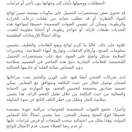
المتطلبات ووصولها بأمان إلى وجهاتها دون تأخير أو غرامات.
قد تحتوي بعض مستحضرات التجميل على مكونات مصنفة ضمن لوائح
المواد الخطرة، أو قد تتطلب حماية من تقلبات درجات الحرارة
والرطوبة. ويمكن أن تتضمن العبوات المصممة خصيصًا لمواجهة هذه
التحديات طبقات عازلة، أو حواجز رطوبة، أو أختامًا مقاومة للعبث،
وذلك امتثالًا للإرشادات التنظيمية.
علاوة على ذلك، غالبًا ما تُلزم لوائح وضع العلامات والتغليف بتضمين
معلومات المنتج، وأرقام الدفعات، وتواريخ انتهاء الصلاحية، وتحذيرات
السلامة بشكل واضح على العبوة. تتيح علب مستحضرات التجميل
المُخصصة للعلامات التجارية دمج هذه العناصر في التصميم بسلاسة
دون المساس بمتانة العلبة أو جاذبيتها الجمالية.
لدى شركات الشحن أيضًا قيود على الوزن والحجم يجب مراعاتها
لضمان توصيل فعال من حيث التكلفة ومتوافق مع المعايير. يمكن
تصميم صناديق مخصصة لتحسين الحجم، مع الموازنة بين الحماية
والفعالية من حيث التكلفة من خلال تقليل الحجم الزائد. هذا يضمن
سلاسة النقل ويقلل من خطر التلف الناتج عن سوء المناولة.
وأخيرًا، تخضع العبوات المخصصة لفحوصات مراقبة جودة مصممة
خصيصًا لنوع المنتج ومسار الشحن، مما يضمن امتثالًا تامًا للمعايير
الدولية. وهذا يقلل من احتمالية سحب المنتجات أو فرض غرامات عليها
أو عدم رضا العملاء بسبب عدم الامتثال للوائح.