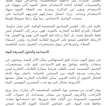
العميل. فميزات مثل الأغطية المغناطيسية، والأقراص سهلة الفتح،
والتصميمات القابلة لإعادة الاستخدام تجعل العبوة أكثر سهولة في
الاستخدام وتبقى في الذاكرة. وعندما يجد العملاء العبوة سهلة
الاستخدام وجذابة، يزداد احتمال مشاركتهم لتجربتهم الإيجابية على
منصات التواصل الاجتماعي، مما يُولّد زخمًا تسويقيًا طبيعيًا.
علاوة على ذلك، تُطمئن الصناديق المخصصة الواقية، التي تصل سليمةً،
العملاءَ بالتزام العلامة التجارية بالجودة. فهي ترمز إلى الاهتمام ليس
فقط بالمنتج نفسه، بل أيضًا برحلة فتح العبوة التي يقوم بها العميل. هذا
الارتباط العاطفي يُشجع على الترويج للعلامة التجارية، ويُعزز استبقاء
العملاء، ويُميزها في سوق مستحضرات التجميل شديد التنافسية.
الاستدامة والحلول الصديقة للبيئة
في سوق اليوم، يتزايد قلق المستهلكين بشأن الآثار البيئية، ويبحثون عن
منتجات وأغلفة تتوافق مع قيم الاستدامة. تُتيح علب مستحضرات
التجميل المُصممة حسب الطلب فرصةً ممتازةً للعلامات التجارية لتبني
ممارسات صديقة للبيئة دون المساس بالحماية. باختيار مواد قابلة
للتحلل الحيوي أو إعادة التدوير، يُمكن للعلامات التجارية تقليل بصمتها
الكربونية بشكل كبير مع جذب المشترين المهتمين بالبيئة.
يوفر العديد من مصنعي مواد التغليف المخصصة الآن خيارات مثل ورق
الكرافت، والكرتون المموج من مصادر مستدامة، أو حشوات اللب
المصبوب المصنوعة من ألياف مُعاد تدويرها. عند استخدامها بعناية،
تحافظ هذه المواد على خصائص الحماية القوية اللازمة لشحن