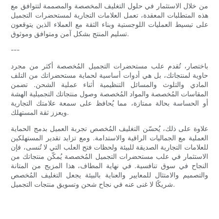
من خلال الاستثمار في حلول التغليف المخصصة والمصممة لتتوافق مع
هذه المتطلبات المعقدة، تعمل العلامات التجارية لمستحضرات التجميل
على تبسيط العمليات اللوجستية وبناء الثقة مع العملاء الذين يتوقعون
تسليم المنتج بشكل آمن ومتوافق وموثوق.
---
باختصار، تُقدم علب مستحضرات التجميل المُخصصة أكثر من مجرد
حاوية لمنتجاتك، بل هي أدوات أساسية لحماية مستحضراتك من التلف
المادي والتلوث والمسائل التنظيمية أثناء عملية الشحن. تضمن
المقاسات المُخصصة والمواد المُخصصة وصول منتجاتك التجميلية الهشة
أو الحساسة بحالة ممتازة، مما يُحافظ على سمعة علامتك التجارية
ويعزز ثقة المستهلك.
علاوة على ذلك، يُحسّن التغليف المُخصص تجربة العميل بدمج الحماية
العملية مع الجماليات الراقية والاستدامة. ومع تزايد تقدير المستهلكين
للعلامات التجارية الصديقة للبيئة ولحظات فتح العلب التي لا تُنسى، فإن
الاستثمار في علب مستحضرات التجميل المُخصصة يُمكّن منتجاتك من
النجاح في سوق تنافسية. في نهاية المطاف، هذا المزيج من المتانة
والتصميم والامتثال للمعايير والعناية بالبيئة يجعل التغليف المُخصص
شريكًا لا غنى عنه في نجاح شحن وتسويق منتجات التجميل.