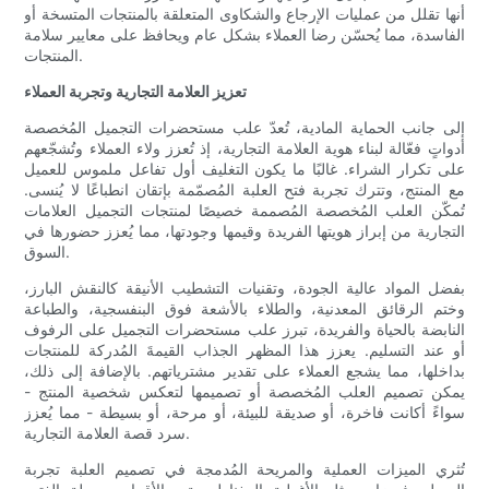
أنها تقلل من عمليات الإرجاع والشكاوى المتعلقة بالمنتجات المتسخة أو
الفاسدة، مما يُحسّن رضا العملاء بشكل عام ويحافظ على معايير سلامة
المنتجات.
تعزيز العلامة التجارية وتجربة العملاء
إلى جانب الحماية المادية، تُعدّ علب مستحضرات التجميل المُخصصة
أدواتٍ فعّالة لبناء هوية العلامة التجارية، إذ تُعزز ولاء العملاء وتُشجّعهم
على تكرار الشراء. غالبًا ما يكون التغليف أول تفاعل ملموس للعميل
مع المنتج، وتترك تجربة فتح العلبة المُصمّمة بإتقان انطباعًا لا يُنسى.
تُمكّن العلب المُخصصة المُصممة خصيصًا لمنتجات التجميل العلامات
التجارية من إبراز هويتها الفريدة وقيمها وجودتها، مما يُعزز حضورها في
السوق.
بفضل المواد عالية الجودة، وتقنيات التشطيب الأنيقة كالنقش البارز،
وختم الرقائق المعدنية، والطلاء بالأشعة فوق البنفسجية، والطباعة
النابضة بالحياة والفريدة، تبرز علب مستحضرات التجميل على الرفوف
أو عند التسليم. يعزز هذا المظهر الجذاب القيمةَ المُدركة للمنتجات
بداخلها، مما يشجع العملاء على تقدير مشترياتهم. بالإضافة إلى ذلك،
يمكن تصميم العلب المُخصصة أو تصميمها لتعكس شخصية المنتج -
سواءً أكانت فاخرة، أو صديقة للبيئة، أو مرحة، أو بسيطة - مما يُعزز
سرد قصة العلامة التجارية.
تُثري الميزات العملية والمريحة المُدمجة في تصميم العلبة تجربة