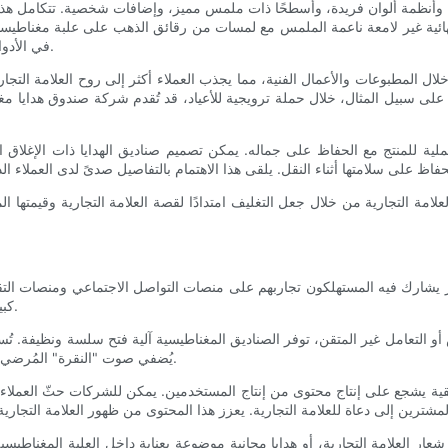
وأنظمة ألوان فريدة، وأسطحًا ذات ملمس مميز، وإضافات شخصية. تتكامل هذه ا
ائية غير لامعة ناعمة الملمس مع لمسات من رقائق الذهب على علبة مغناطيس
في الأدوات التقنية علبًا سوداء أنيقة مع نقش فضي بسيط لإبراز الابتكار والحداثة.
ل المطبوعات والأعمال الفنية، مما يجذب العملاء أكثر إلى روح العلامة التج
على سبيل المثال، خلال حملة ترويجية للأعياد، قد تُقدم شركة صندوق هدايا مغنا
ية للمنتج مع الحفاظ على جماله. يمكن تصميم صناديق الهدايا ذات الإغلاق
امة التجارية من خلال جعل التغليف امتدادًا لقصة العلامة التجارية وقيمتها ا
شارك فيه المستهلكون تجاربهم على منصات التواصل الاجتماعي ومنصات التقييم
كبير، مما يخلق تجربة تفاعلية وجذابة تشجع العملاء على عرض مشترياتهم.
لتعامل غير المتقن، توفر الصناديق المغناطيسية آلية فتح سلسة ونظيفة. تُسهم
يُضفي صوت "النقرة" المُرضي للمشبك المغناطيسي لمسةً حسيةً تُحوّل اللحظة من روتينية إلى مميزة.
قية يشجع على إنتاج محتوى من إنتاج المستخدمين. يمكن للشركات حثّ العملاء
لعلامة التجارية، أو هدايا مجانية موضوعة بعناية داخل العلبة المغناطيسية، ي