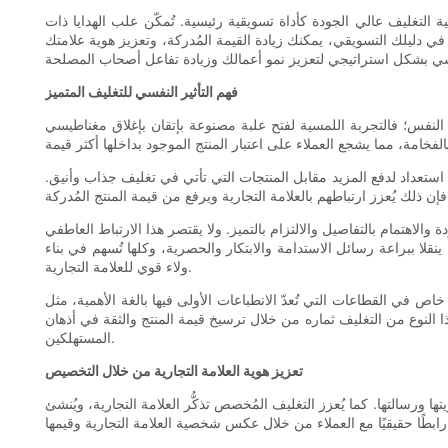
ة التغليف عالي الجودة كأداة تسويقية رئيسية. تُمكّن علب الهدايا ذات
 في دليلك التسويقي، يمكنك زيادة القيمة المُدركة، وتعزيز هوية علامتك
فهم التأثير النفسي للتغليف المتميز
لم النفس؛ فالتجربة اللمسية لفتح علبة مصنوعة بإتقان بإغلاق مغناطيسي
على استعداد لدفع المزيد مقابل المنتجات التي تأتي في تغليف جذاب وأنيق.
اهتمام بالتفاصيل والالتزام بالتميز. ولا يقتصر هذا الارتباط العاطفي
لا ببراعة رسائل الاستدامة والابتكار والحصرية، وكلها تُسهم في بناء
ولاء قوي للعلامة التجارية.
ص في القطاعات التي تُعدّ الانطباعات الأولى فيها بالغة الأهمية، مثل
 النوع من التغليف ثماره من خلال ترسيخ قيمة المنتج والثقة في أذهان
المستهلكين.
تعزيز هوية العلامة التجارية من خلال التخصيص
ورسالتها. كما يُعزز التغليف المُخصص تذكُّر العلامة التجارية، ويُنشئ
 التجارية وقيمها.