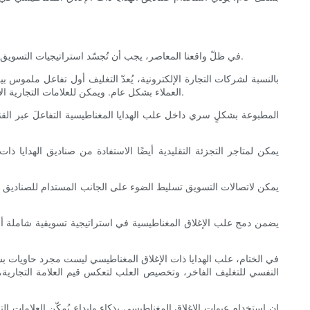
في ظلّ واقعنا المعاصر، يجب أن تُجسّد استراتيجيات التسويق بسلاسة التجارب التقليدية والتقليدية. تُتيح علب الهدايا ذات الإغلاق المغناطيسي فرصًا فريدة للتكامل مع أطر التسويق الرقمي والتسويق متعدد القنوات.
بالنسبة لشركات التجارة الإلكترونية، يُعدّ التغليف أول تفاعل ملموس ب
العملاء بشكل عام. ويمكن للعلامات التجارية الاستفادة من ذلك من خلال الترويج لتغليفها الفاخر عبر فيديوهات فتح العلب، والشراكات مع المؤثرين، وشهادات العملاء على منصات التواصل الاجتماعي.
يمكن لمتاجر التجزئة التقليدية أيضًا الاستفادة من صناديق الهدايا ذا
يمكن لاتصالات التسويق تسليط الضوء على الجانب المستدام للصناديق المغن
يضمن دمج علب الإغلاق المغناطيسية في استراتيجية تسويقية شاملة ألا ت
في الختام، علب الهدايا ذات الإغلاق المغناطيسي ليست مجرد حاويات بسي
النفسي للتغليف الفاخر، وتخصيص العلب لتعكس قيم العلامة التجارية،
إن استخدام عبوات الإغلاق المغناطيسي بذكاء وإبداع يُمكّن العلامات ال