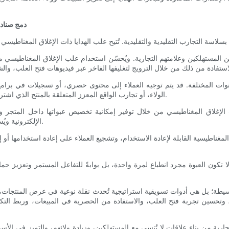
دمج صنادي
ين المستهلكين وعلامتهم التجارية. ويُحسّن استخدام علب الإغلاق المغناطيسي من
الولاء، أو تجارب الواقع المعزز المتعلقة بالمنتج الذي اشتروه. وهذا يُنشئ طبقاتٍ من التفاعل تربط نقاط الاتصال المادية والرقمية.
ت الإغلاق المغناطيسي من خلال توفير إمكانية تخصيص عبواتها داخل المتجر وتغلي
الإلكترونية ويُسهّل إيصال رسالة العلامة التجارية بشكل متماسك عبر مختلف المنصات.
اطيسية القابلة لإعادة الاستخدام، وتشجيع العملاء على إعادة استخدامها أو إعا
كون العبوة مجرد انطباع لمرة واحدة، بل بوابةً للتفاعل المستمر وتعزيز حماس 
طة؛ بل هي أدوات تسويقية استراتيجية تُحدث نقلة نوعية في عرض المنتجات، وتُحس
 وتحسين تجربة فتح العلب، والاستفادة من الحصرية في المبيعات، وربط التكام
تجارية من بناء علاقات لا تُنسى مع المستهلكين، وزيادة ولائهم، والتميز في ال