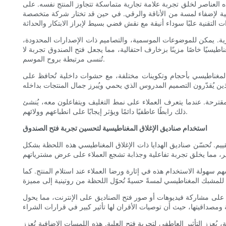
لعناصر لخلق تجربة علامة تجارية متماسكة تتجاوز المنتج نفسه. على
ية لإضفاء لمسة من الأناقة والرقي. في حين قد تختار شركة متخصصة
ارية. يمكن للموضوعات الموسمية، والتصاميم ذات الإصدارات المحدودة،
طيسيًا خاصًا مزينًا بزخارف احتفالية، مما يجعل فتح الصندوق تجربة لا
تُنسى مرتبطة بروح الموسم.
 المغناطيسي بأحجام وتكوينات مختلفة، مع حشوات داخلية تُحافظ على
لمقترحة. عندما يتعرف العملاء على نمط التغليف ويتفاعلون معه، يُنشئ
ذلك رابطًا عاطفيًا دائمًا ويؤثر إيجابًا على انطباعهم وولائهم.
استخدام صناديق الإغلاق المغناطيسية لتحسين تجربة فتح الصندوق
. تُحسّن صناديق الهدايا ذات الإغلاق المغناطيسي هذه اللحظة بشكل
 سهولة الاستخدام هذه في إثارة ورضا العملاء عند استلام المنتج. كما
 على مشاركة فيديوهات أو صور فتح الصناديق على الإنترنت، مما يحول
ُعزز التأثير العاطفي لتجربة فتح العلبة. هذه اللمسات الإضافية تُعزز