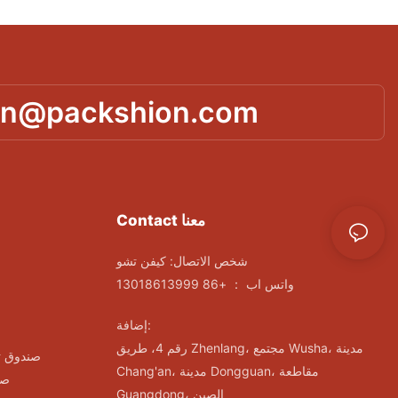
in@packshion.com
Contact معنا
شخص الاتصال: كيفن تشو
واتس اب ： +86 13018613999
إضافة:
رقم 4، طريق Zhenlang، مجتمع Wusha، مدينة
صندوق ت
Chang'an، مدينة Dongguan، مقاطعة
صن
Guangdong، الصين