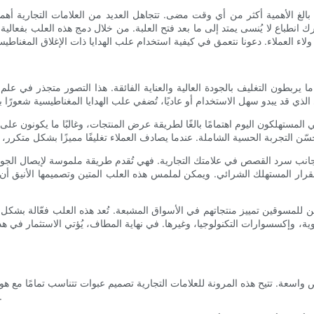
ا بالغ الأهمية أكثر من أي وقت مضى. تتجاهل العديد من العلامات التجارية أهمي
ك انطباع لا يُنسى يمتد إلى ما بعد فتح العلبة. من خلال دمج هذه العلب بفعالية
 ما يربطون التغليف بالجودة العالية والعناية الفائقة. هذا التصور متجذر في ع
ولي المستهلكون اليوم اهتمامًا بالغًا لطريقة عرض المنتجات، وغالبًا ما يكونون 
انب سرد القصص في علامتك التجارية. فهي تُقدم طريقة ملموسة لإيصال الجودة وال
رار المستهلك الشرائي. ويمكن لملمس هذه العلب المتين وتصميمها الأنيق أن ينق
للمسوقين تمييز منتجاتهم في الأسواق المشبعة. تُعد هذه العلب فعّالة بشكل خا
، وإكسسوارات التكنولوجيا، وغيرها. في نهاية المطاف، يُؤتي الاستثمار في هذا
سعة. تتيح هذه المرونة للعلامات التجارية تصميم عبوات تتناسب تمامًا مع هويتها 
رابطًا حقيقيًا مع العملاء من خلال عكس شخصية العلامة