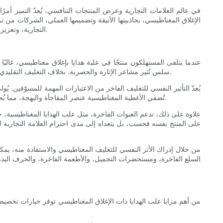
في عالم العلامات التجارية وعرض المنتجات التنافسي، يُعدّ التميز أمرً
الإغلاق المغناطيسي، بجاذبيتها الأنيقة وتصميمها العملي، الشركات من تر
التجارية، وتعزيز ولاء العملاء. دعونا نتعمق في كيفية استخدام علب الهدايا ذات الإغلاق المغناطيسي بشكل استراتيجي لتعزيز نمو أعمالك وزيادة تفاعل أصحاب المصلحة.
عندما يتلقى المستهلكون منتجًا في علبة هدايا بإغلاق مغناطيسي، غالبًا
سلس تُثير مشاعر الإثارة والحصرية. بخلاف التغليف التقليدي الذي قد يبدو سهل الاستخدام أو عاديًا، تُضفي علب الهدايا المغناطيسية شعورًا بالفخامة، مما يشجع العملاء على اعتبار المنتج الموجود بداخلها أكثر قيمة.
يُعدّ التأثير النفسي للتغليف الفاخر من الاعتبارات المهمة للمسوّقين. يُ
تُضفي الأغطية المغناطيسية عنصر المفاجأة والبهجة، مما يُحسّن التجربة الحسية الشاملة. عندما يصادف العملاء تغليفًا مميزًا بشكل متكرر، فإن ذلك يُعزز ارتباطهم بالعلامة التجارية ويرفع من قيمة المنتج المُدركة.
علاوة على ذلك، تدعم العبوات الفاخرة، مثل علب الهدايا المغناطيسية، ج
على المنتج نفسه فحسب، بل يتعداه إلى مدى احترام العلامة التجارية لق
من خلال إدراك الأثر النفسي للتغليف المغناطيسي والاستفادة منه، يمكن 
السلع الفاخرة، ومستحضرات التجميل، والأطعمة الفاخرة، والحرف اليدوية
من أهم مزايا علب الهدايا ذات الإغلاق المغناطيسي توفر خيارات تخصيص وا