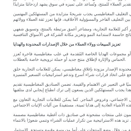
 في التغليف المغناطيسي يجذب شريحةً متزايدة من المستهلكين المهتمين
ر أكبر للعلامة التجارية، ومشاعر أعمق مرتبطة بالمنتج، وتسويق شفهي
تعزيز المبيعات وولاء العملاء من خلال الإصدارات المحدودة والهدايا
ة أو مجموعات الهدايا الخاصة المُقدمة في علب مغناطيسية فاخرة تُعزز
الحماس والإثارة لإطلاق منتج جديد أو حملة ترويجية خاصة بالعطلات.
محدودة الإصدار مزودة بإغلاق مغناطيسي، يمكن للعلامات التجارية خلق
اسيًا في التعبير عن الاهتمام والقيمة. تضمن الصناديق المغناطيسية تقديم
لاجتماعي، وعروض المتاجر. كما يمكن للعلامات التجارية التعاون مع
الدائمون على منتجات مشحونة في صناديق ذات أغطية مغناطيسية مصممة
ارية من خلال وضع المنتجات على أنها مدروسة وقيمة وتستحق الاستثمار