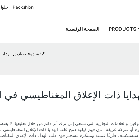
حلول تغليف الورق المصممة خصيصًا للعملاء في جميع أنحاء العالم منذ عام 1996 - Packshion
PRODUCTS
الصفحة الرئيسية
كيفية دمج صناديق الهدايا
دايا ذات الإغلاق المغناطيسي في 
سوقين والعلامات التجارية التي تسعى إلى ترك أثر دائم من خلال تغليفها. لا ي
 أو شركة عريقة، فإن فهم كيفية دمج علب الهدايا ذات الإغلاق المغناطيسي بف