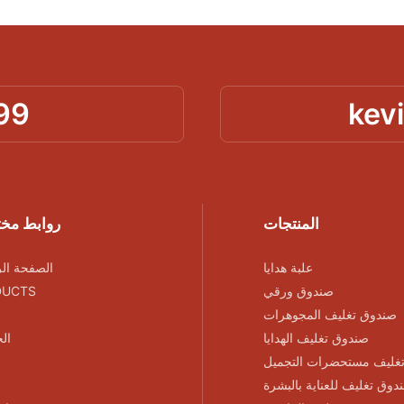
99
kev
المنتجات
روابط مخ
علبة هدايا
الصفحة الر
صندوق ورقي
DUCTS
صندوق تغليف المجوهرات
صندوق تغليف الهدايا
ال
غليف مستحضرات التجميل
دوق تغليف للعناية بالبشرة