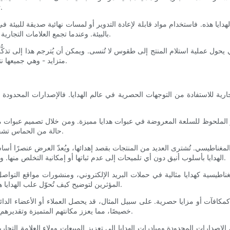
تقدير العملاء للمنتج، وتُساعد على تميزه في سوق يشهد ازدحامًا متزايدًا.
ايا هذه. فاستخدام مواد قابلة لإعادة التدوير أو لمسات نهائية صديقة للبيئة
بالبيئة. وعندما تجمع العلامات التجارية بين التغليف الفاخر والمسؤولية الأخلاقية، فإنها تعزز ثقة العملاء وولائهم.
حول عملية استلام المنتج إلى طقوس لا تُنسى. ويمكن أن يُترجم هذا إلى تذكُّ
متزايد - وهي جميعها نتائج حاسمة لاستدامة النمو وتعزيز مكانة الشركة في الأسواق التنافسية.
تجارية للاستفادة من التوجهات الحصرية في عالم الهدايا. فالإصدارات المحدود
تميز الملحوظ للسلعة المعروضة في عبوات هدايا مميزة. ومن خلال تصميم عبوات 
حالة من الحماس تشجع على اتخاذ قرارات شراء أسرع وتدعم استراتيجيات التسعير المتميزة.
اق المغناطيسي. تُشترى العديد من المنتجات بقصد إهدائها، ويُعدّ العرض عنصرًا أس
الهدايا بأسلوب أنيق دون أي تلميحات إلى عدم ثباتها أو إمكانية التخلص منها. وهذا يجذب المستهلكين الذين يسعون إلى ترك انطباع إيجابي لدى متلقيها.
يسية كهدايا مثالية في حملات البريد الإلكتروني، ومنشورات مواقع التواصل ا
المؤثرين لتوضيح كيف تُحوّل علب الهدايا هذه الأشياء العادية إلى هدايا ثمينة، مستفيدةً من آليات الإثبات الاجتماعي.
ة كمكافآت أو مزايا حصرية. على سبيل المثال، قد يحصل العملاء أو الأعضاء 
خصيصًا، مما يعزز مكانتهم المتميزة وتقديرهم. تزيد هذه الاستراتيجية من تكرار عمليات الشراء وتنمي شعورًا بالانتماء.
لإصدارات المحدودة ومبادرات الهدايا إلى تعزيز المبيعات وولاء العلامة التج