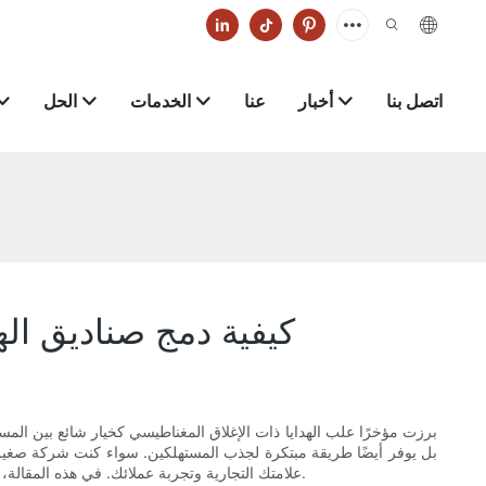
اتصل بنا
أخبار
عنا
الخدمات
الحل
كيفية دمج صناديق اله
برزت مؤخرًا علب الهدايا ذات الإغلاق المغناطيسي كخيار شائع بين الم
بل يوفر أيضًا طريقة مبتكرة لجذب المستهلكين. سواء كنت شركة صغيرة
علامتك التجارية وتجربة عملائك. في هذه المقالة، سنستكشف طرقًا عملية ومبتكرة لتسخير قوة علب الهدايا ذات الإغلاق المغناطيسي لتعزيز جهودك الترويجية وبناء علاقة وطيدة مع جمهورك المستهدف.