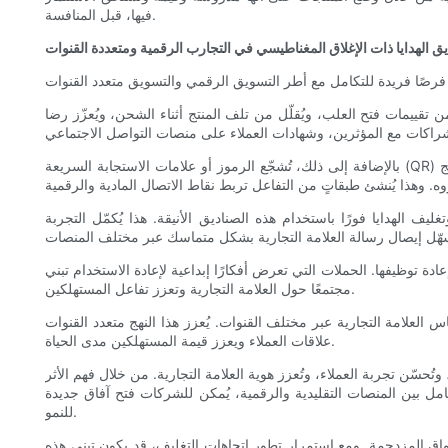
فيها، قبل المنافسة.
ق الهدايا ذات الإغلاق المغناطيسي في التجارب الرقمية ومتعددة القنوات
 تقييمات فتح العلب، ويُقلّل من تلف المنتج أثناء الشحن، ويُعزّز رضا
بالإضافة إلى ذلك، تُشجّع الرموز أو علامات الاستجابة السريعة (QR) المطبوعة بشكلٍ سري داخل علب الهدايا المغناطيسية التفاعلَ عبر القنوات المختلفة. قد يتم توجيه العملاء إلى محتوى حصري، أو تسجيلات في برامج
ف الهدايا فورًا باستخدام هذه الصناديق الأنيقة. هذا يُكمّل التجربة
دة توظيفها. الحملات التي تعرض أفكارًا إبداعية لإعادة الاستخدام تبني
مجتمعًا حول العلامة التجارية وتعزز تفاعل المستهلكين.
العلامة التجارية عبر مختلف القنوات. يُعزز هذا النهج متعدد القنوات
علاقات العملاء ويعزز قيمة المستهلكين مدى الحياة.
ّن تجربة العملاء، وتُعزز هوية العلامة التجارية. من خلال فهم الأثر
ل بين المنصات التقليدية والرقمية، يُمكن للشركات فتح آفاق جديدة
للنمو.
أسواق المزدحمة. ومع استمرار تطور اتجاهات التغليف، قد يكون تبني هذه