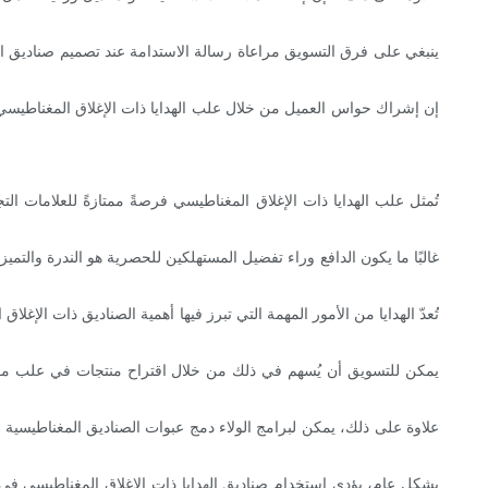
ينبغي على فرق التسويق مراعاة رسالة الاستدامة عند تصميم صناديق الهد
إن إشراك حواس العميل من خلال علب الهدايا ذات الإغلاق المغناطيسي ي
تُمثل علب الهدايا ذات الإغلاق المغناطيسي فرصةً ممتازةً للعلامات ال
غالبًا ما يكون الدافع وراء تفضيل المستهلكين للحصرية هو الندرة وال
تُعدّ الهدايا من الأمور المهمة التي تبرز فيها أهمية الصناديق ذات الإغل
يمكن للتسويق أن يُسهم في ذلك من خلال اقتراح منتجات في علب مغناط
علاوة على ذلك، يمكن لبرامج الولاء دمج عبوات الصناديق المغناطيسي
بشكل عام، يؤدي استخدام صناديق الهدايا ذات الإغلاق المغناطيسي في ا