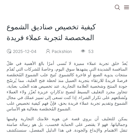
كيفية تخصيص صناديق الشموع
المخصصة لتجربة عملاء فريدة
2025-12-04
Packshion
53
يُعدّ خلق تجربة عملاء مميزة لا تُنسى أمرًا بالغ الأهمية في ظلّ
المنافسة الشديدة التي يشهدها سوق اليوم، وخاصةً للشركات التي تُقدّم
منتجات يدوية الصنع أو فاخرة كالشموع. تُتيح علب الشموع المُخصّصة
فرصةً فريدةً للارتقاء بتجربة العميل منذ لحظة فتح العلبة، مما يُرسّخ
جودة المنتج وشخصية العلامة التجارية. عند تخصيص هذه العلب بعناية،
تتجاوز مجرد التغليف البسيط لتصبح تذكاراتٍ عزيزة تُعزّز ولاء العملاء
وتُشجّعهم على تكرار الشراء. إذا كنت تسعى إلى تمييز عملك في مجال
الشموع وتقديم تجربة عملاء فريدة بحق، فإنّ فهم كيفية تخصيص علب
الشموع المُخصّصة بفعالية هو الأساس.
يمكن للتغليف أن يروي قصة عن هوية علامتك التجارية وقيمها
وجمالياتها. فهو لا يقتصر على الحماية فحسب، بل هو رسالة صامتة
تنقل الاهتمام والإبداع والجودة. في هذا الدليل المفصل، سنستكشف