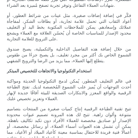
شهادات العملاء التفاعل وتوفر تجربة تصفح مُميزة بعد الشراء.
فكّر في إضافة إضافات صغيرة، مثل عينات من شرائط العطور، أو
أعواد الثقاب التي تحمل علامة تجارية، أو بطاقات الشكر، لمفاجأة
عملائك وإسعادهم. يمكن للملاحظات المكتوبة بخط اليد أو التغليف
محدود الإصدار للمناسبات الخاصة أن يُحسّن العلاقة مع العملاء ويشجع
على الترويج للعلامة التجارية.
من خلال إضافة هذه التفاصيل الداخلية والتكميلية، يصبح صندوق
الشموع الخاص بك أكثر من مجرد تغليف، بل يصبح جزءًا من طقوس
يتطلع إليها العملاء، مما يزيد من الرضا والترويج الشفهي.
استخدام التكنولوجيا والاتجاهات للتخصيص المبتكر
في عالم التغليف المتطور، يُمكن لدمج التكنولوجيا الحديثة ومواكبة
أحدث التوجهات أن يُميز علب الشموع المُخصصة لديك. تفتح الطباعة
الرقمية والواقع المعزز والابتكارات الصديقة للبيئة آفاقًا جديدة لإبهار
العملاء وتعزيز تخصيص علبك.
تتيح تقنية الطباعة الرقمية إنتاج كميات صغيرة من المنتجات بتصاميم
متنوعة وألوان زاهية. تتيح لك هذه المرونة تصميم عبوات محدودة
الإصدار أو صناديق مخصصة للعملاء الأفراد دون تكبد تكاليف باهظة.
يمكن أن تشمل هذه العبوات أسماء العملاء، أو رسائل مخصصة، أو
أعمالًا فنية فريدة للاحتفال بمناسبة معينة كأعياد الميلاد أو الأعياد، مما
يجعل إهداء الهدايا تجربة استثنائية.