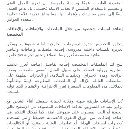
المتعددة الطبقات عمقًا وجاذبيةً ملموسة. إن تعزيز العمل الفني
والتصميم باستخدام الملمس لا يجذب الانتباه فحسب، بل يدعو العملاء
أيضًا إلى لمس صناديقك والإعجاب بها، مما يخلق تجربة علامة تجارية
متعددة الحواس.
إضافة لمسات شخصية من خلال الملصقات والإضافات والإضافات
المخصصة
يتجاوز التخصيص حدود الرسومات الخارجية لعلبة شموعك، ويمكن
تعزيزه بلمسات داخلية مدروسة. إضافة ملصقات وإضافات وعناصر
إضافية مخصصة تُعزز رضا العملاء وتخلق تجربة فتح غامرة.
تتيح لك الملصقات المخصصة إضافة تفاصيل إضافية تُعزز علامتك
التجارية ورواية قصتك. على سبيل المثال، تُضفي ملصقات وصف
الرائحة، ومدة الاحتراق، وتعليمات السلامة، أو العبارات الملهمة على
الملصقات القابلة للإزالة أو الملصقات المطبوعة قيمةً وطمأنينةً
لعملائك. هذه المعلومات الصغيرة تُعزز الاحترافية والاهتمام الذي توليه
لمنتجك.
تُعدّ الإضافات طريقة سهلة وفعّالة لحماية شمعتك أثناء الشحن مع
توفير مساحة للتسويق. تُحافظ الإضافات المصنوعة من الإسفنج عالي
الجودة أو اللب المصبوب على شموعك آمنة، كما يُمكنك التفكير في
إضافة إضافات من الورق المقوى المُصممة خصيصًا والتي تُستخدم
كحجرات لبطاقات الهدايا، أو تعليمات العناية بالمنتج، أو الكتالوجات
المُصغّرة. تُعزز الإضافات المطبوعة التي تُبرز قصة علامتك التجارية أو