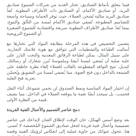
فيما يتعلق بأنماط الصناديق، تختار العديد من شركات الشموع صناديق
البريد، أو صناديق الأكمام، أو الصناديق ذات الأطراف المطوية. تُعدّ
صناديق البريد مثالية لشحن العملاء، حيث توفر الحماية ومساحة واسعة
للتصاميم المطبوعة. تُضفي صناديق الأكمام لمسة من التألق والتنوع،
بينما تُعدّ صناديق الأطراف المطوية سريعة واقتصادية للشموع الصغيرة
أو الشموع الترويجية.
يتضمن التخصيص في هذه المرحلة مطابقة المواد التي تختارها مع
أساليب الطباعة والتشطيبات التي تتوافق مع هوية علامتك التجارية.
على سبيل المثال، يمكن لطباعة الرقائق المعدنية والنحت البارز على
علبة صلبة أن يُضفي لمسةً أنيقةً وملموسةً تُبرز شعارك أو رسالتك.
كبديل، تتيح النوافذ المقطوعة بالقالب للعملاء إلقاء نظرة خاطفة على
الشمعة بالداخل دون فتح العبوة، مما يُضفي لمسةً من التشويق ويُحسّن
تجربة فتح العلبة.
إن اختيار المواد المناسبة ونمط الصندوق لن يحمي شموعك أثناء النقل
فحسب، بل سيحدد أيضًا نغمة ما يتوقعه العملاء في الداخل، مما يضيف
قيمة من النظرة الأولى.
دمج عناصر التصميم والأعمال الفنية الفريدة
بعد وضع أسس الهيكل، حان الوقت لإطلاق العنان لإبداعك في عناصر
تصميمية وأعمال فنية فريدة لجعل صناديق الشموع المُخصصة لا تُنسى.
هنا، تتحول عبواتك من حاوية عملية إلى انعكاس لرؤيتك الفنية وقصة