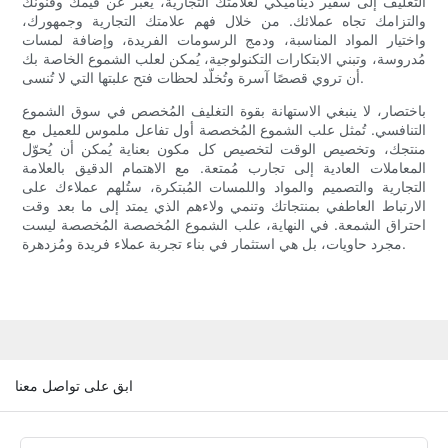
التغليف إلى سفير ديناميكي لعلامتك التجارية، يُعبّر عن قيمك وفنونك
والتزامك تجاه عملائك. من خلال فهم علامتك التجارية وجمهورك،
واختيار المواد المناسبة، ودمج الرسومات الفريدة، وإضافة لمسات
مُدروسة، وتبني الابتكارات التكنولوجية، يُمكن لعلب الشموع الخاصة بك
أن تروي قصصًا آسرة وتُخلّد لحظات فتح علبتها التي لا تُنسى.
باختصار، لا ينبغي الاستهانة بقوة التغليف المُخصص في سوق الشموع
التنافسي. تُمثل علب الشموع المُخصصة أول تفاعل ملموس للعميل مع
منتجك، وتخصيص الوقت لتخصيص كل مكون بعناية يُمكن أن يُحوّل
المعاملات العادية إلى تجارب مُمتعة. مع الاهتمام الدقيق بالعلامة
التجارية والتصميم والمواد واللمسات المُبتكرة، ستُلهم عملاءك على
الارتباط العاطفي بمنتجاتك وتنمي ولاءهم الذي يمتد إلى ما بعد وقت
احتراق الشمعة. في النهاية، علب الشموع المُخصصة المُخصصة ليست
مجرد حاويات، بل هي استثمار في بناء تجربة عملاء فريدة ومُزدهرة.
ابق على تواصل معنا