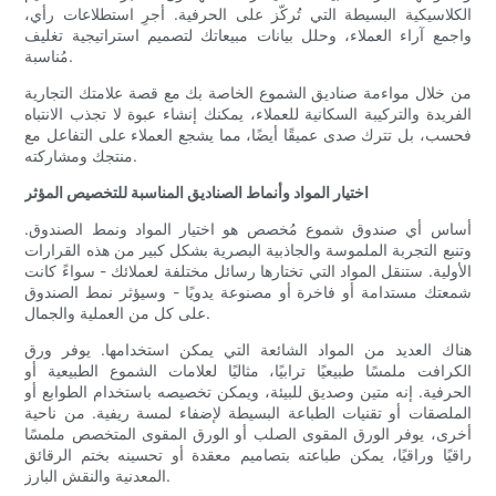
الكلاسيكية البسيطة التي تُركّز على الحرفية. أجرِ استطلاعات رأي،
واجمع آراء العملاء، وحلل بيانات مبيعاتك لتصميم استراتيجية تغليف
مُناسبة.
من خلال مواءمة صناديق الشموع الخاصة بك مع قصة علامتك التجارية
الفريدة والتركيبة السكانية للعملاء، يمكنك إنشاء عبوة لا تجذب الانتباه
فحسب، بل تترك صدى عميقًا أيضًا، مما يشجع العملاء على التفاعل مع
منتجك ومشاركته.
اختيار المواد وأنماط الصناديق المناسبة للتخصيص المؤثر
أساس أي صندوق شموع مُخصص هو اختيار المواد ونمط الصندوق.
وتنبع التجربة الملموسة والجاذبية البصرية بشكل كبير من هذه القرارات
الأولية. ستنقل المواد التي تختارها رسائل مختلفة لعملائك - سواءً كانت
شمعتك مستدامة أو فاخرة أو مصنوعة يدويًا - وسيؤثر نمط الصندوق
على كل من العملية والجمال.
هناك العديد من المواد الشائعة التي يمكن استخدامها. يوفر ورق
الكرافت ملمسًا طبيعيًا ترابيًا، مثاليًا لعلامات الشموع الطبيعية أو
الحرفية. إنه متين وصديق للبيئة، ويمكن تخصيصه باستخدام الطوابع أو
الملصقات أو تقنيات الطباعة البسيطة لإضفاء لمسة ريفية. من ناحية
أخرى، يوفر الورق المقوى الصلب أو الورق المقوى المتخصص ملمسًا
راقيًا وراقيًا، يمكن طباعته بتصاميم معقدة أو تحسينه بختم الرقائق
المعدنية والنقش البارز.