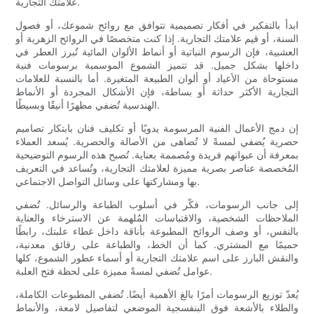
علامتك التجارية.
ابدأ بالتفكير في أفكار تصميمية تتوافق مع روائح شموعك، أو فصول
السنة، أو قيم علامتك التجارية. إذا كنت متخصصًا في الروائح الزهرية أو
العشبية، فإن الرسوم النباتية أو أنماط الألوان المائية تُبرز العطر في
داخلها بشكل جميل. قد تتميز الشموع الموسمية برسومات فنية
مستوحاة من الأعياد أو ألوان الطبيعة المتغيرة. أما بالنسبة للعلامات
التجارية الأكثر حداثة أو بساطة، فإن الأشكال المجردة أو الأنماط
الهندسية تُضفي مظهرًا أنيقًا وبسيطًا.
إن دمج الأعمال الفنية المرسومة يدويًا أو تكليف فنان بابتكار تصاميم
حصرية يُضفي لمسةً لا تُضاهى من الأصالة والحصرية. يُسعد العملاء
بمعرفة أن عبواتهم فريدة ومُصممة بعناية. تُصبح هذه الرسوم التوضيحية
المُخصصة عناصر بصرية مميزة لعلامتك التجارية، وتُساعد في التعريف
بها ومشاركتها على وسائل التواصل الاجتماعي.
إلى جانب الرسومات، فكّر في أسلوب الطباعة والرسائل. تُضفي
الملاحظات الشخصية، والاقتباسات المُلهمة عن الاسترخاء والعناية
بالنفس، أو وصف الروائح المطبوعة بأناقة داخل غطاء علبتك، رابطًا
حميمًا مع المشتري. كما أن الخط، والطباعة على رقائق معدنية،
والنقش البارز على اسم علامتك التجارية أو أسماء عطور الشموع، كلها
عوامل تُضفي لمسةً مميزة على لحظة فتح العلبة.
يُعدّ توزيع الرسومات أمرًا بالغ الأهمية أيضًا. تُضفي المطبوعات الكاملة،
والطلاء بالأشعة فوق البنفسجية الموضعي لتفاصيل لامعة، والأنماط