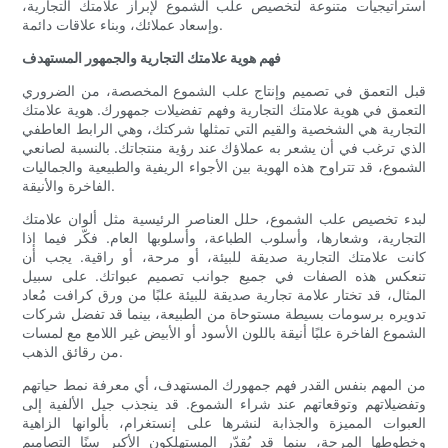
استراتيجيات متنوعة لتخصيص علب الشموع لإبراز علامتك التجارية،
وإسعاد عملائك، وبناء علاقات دائمة.
فهم هوية علامتك التجارية والجمهور المستهدف
قبل التعمق في تصميم وإنتاج علب الشموع المخصصة، من الضروري
التعمق في هوية علامتك التجارية وفهم تفضيلات جمهورك. هوية علامتك
التجارية هي الشخصية والقيم التي تمثلها شركتك، وهي الرابط العاطفي
الذي ترغب في أن يشعر به عملاؤك عند رؤية منتجاتك. بالنسبة لصانعي
الشموع، قد تتراوح هذه الهوية بين الأجواء الريفية والطبيعية والجماليات
الفاخرة والأنيقة.
لبدء تخصيص علب الشموع، حلل العناصر الرئيسية مثل ألوان علامتك
التجارية، وشعارها، وأسلوب الطباعة، وأسلوبها العام. فكّر فيما إذا
كانت علامتك التجارية صديقة للبيئة، أو مرحة، أو راقية. يجب أن
تنعكس هذه الصفات في جميع جوانب تصميم عبواتك. على سبيل
المثال، قد تختار علامة تجارية صديقة للبيئة علبًا من ورق كرافت مُعاد
تدويره برسومات بسيطة مستوحاة من الطبيعة، بينما قد تفضل شركات
الشموع الفاخرة علبًا أنيقة باللون الأسود أو الأبيض غير اللامع مع لمسات
من رقائق الذهب.
من المهم بنفس القدر فهم جمهورك المستهدف، أي معرفة نمط حياتهم
وتفضيلاتهم وتوقعاتهم عند شراء الشموع. قد ينجذب جيل الألفية إلى
العبوات المميزة والجذابة لنشرها على إنستغرام، بألوانها الزاهية
وخطوطها المرحة، بينما قد يُقدّر المستهلكون الأكبر سنًا التصاميم