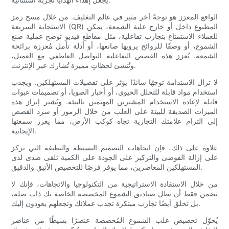
الواقع المعزز هو توجهٌ آخر مثير في عالم التغليف. من خلال مسح رمز
الاستجابة السريعة (QR) المطبوع داخل أو خارج علبة الشمعة، يمكن
للعملاء الاستمتاع بتجارب تفاعلية، مثل مقاطع فيديو توضح عملية صنع
الشموع، أو وصفًا للروائح يرويها صانعها، أو أدلة تأمل مُعززة برائحة
الشمعة. تُعزز هذه القصص التفاعلية التواصل العاطفي مع العميل،
وتُنشئ لحظاتٍ مميزة تُشارك عبر الإنترنت.
لا تزال الاستدامة توجهًا سائدًا يؤثر على تفضيلات المستهلكين. ويجذب
استخدام مواد قابلة للتحلل الحيوي، أو أحبار الصويا، أو تصميمات عبوات
قابلة لإعادة الاستخدام المشترين المهتمين بالبيئة. ويُشير إبراز هذه
الميزات الصديقة للبيئة على العلب من خلال الرموز أو سرد القصص
إلى التزام علامتك التجارية تجاه كوكب الأرض، مما يعزز سمعتها
الإيجابية.
علاوة على ذلك، فإن اتجاهات التصميم البسيطة والنظيفة التي تركز
على إزالة الفوضى والتركيز على الجودة على الكمية تلقى صدى لدى
المستهلكين المعاصرين، مما يوفر فرصًا للتخصيص الأنيق والدقيق.
من خلال الاستفادة الاستراتيجية من التكنولوجيا والاتجاهات، فإنك لا
تضمن فقط أن تظل صناديق الشموع المخصصة الخاصة بك ذات صلة،
بل تخلق أيضًا تجارب مبتكرة تجذب عملائك وتجعلهم يعودون إليك.
يُحوّل تخصيص علب الشموع المُخصصة عنصرًا بسيطًا من عناصر