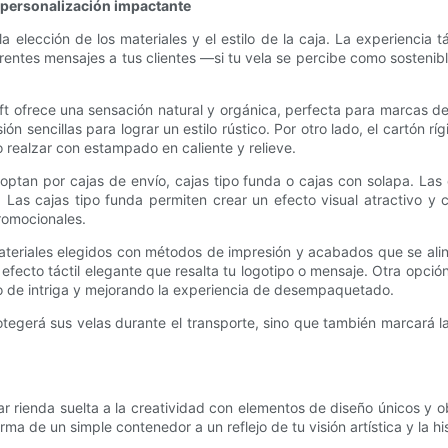
a personalización impactante
 elección de los materiales y el estilo de la caja. La experiencia t
erentes mensajes a tus clientes —si tu vela se percibe como sostenible,
aft ofrece una sensación natural y orgánica, perfecta para marcas de 
ón sencillas para lograr un estilo rústico. Por otro lado, el cartón r
 realzar con estampado en caliente y relieve.
optan por cajas de envío, cajas tipo funda o cajas con solapa. Las 
 Las cajas tipo funda permiten crear un efecto visual atractivo y 
romocionales.
ateriales elegidos con métodos de impresión y acabados que se ali
 efecto táctil elegante que resalta tu logotipo o mensaje. Otra opci
nto de intriga y mejorando la experiencia de desempaquetado.
otegerá sus velas durante el transporte, sino que también marcará la
ar rienda suelta a la creatividad con elementos de diseño únicos y 
de un simple contenedor a un reflejo de tu visión artística y la hi