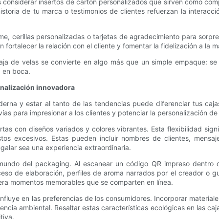
considerar insertos de cartón personalizados que sirven como compa
istoria de tu marca o testimonios de clientes refuerzan la interacci
, cerillas personalizadas o tarjetas de agradecimiento para sorprend
ortalecer la relación con el cliente y fomentar la fidelización a la m
caja de velas se convierte en algo más que un simple empaque: se 
a en boca.
sonalización innovadora
na y estar al tanto de las tendencias puede diferenciar tus cajas 
s para impresionar a los clientes y potenciar la personalización de 
ortas con diseños variados y colores vibrantes. Esta flexibilidad s
costos excesivos. Estas pueden incluir nombres de clientes, mens
alar sea una experiencia extraordinaria.
mundo del packaging. Al escanear un código QR impreso dentro o 
eso de elaboración, perfiles de aroma narrados por el creador o guí
genera momentos memorables que se comparten en línea.
nfluye en las preferencias de los consumidores. Incorporar material
iencia ambiental. Resaltar estas características ecológicas en las ca
tiva.