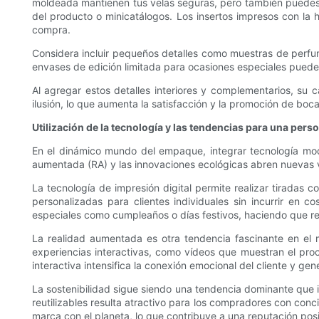
moldeada mantienen tus velas seguras, pero también puedes 
del producto o minicatálogos. Los insertos impresos con la h
compra.
Considera incluir pequeños detalles como muestras de perfume
envases de edición limitada para ocasiones especiales pueden f
Al agregar estos detalles interiores y complementarios, su 
ilusión, lo que aumenta la satisfacción y la promoción de boc
Utilización de la tecnología y las tendencias para una per
En el dinámico mundo del empaque, integrar tecnología moder
aumentada (RA) y las innovaciones ecológicas abren nuevas vía
La tecnología de impresión digital permite realizar tiradas c
personalizadas para clientes individuales sin incurrir en 
especiales como cumpleaños o días festivos, haciendo que reg
La realidad aumentada es otra tendencia fascinante en el 
experiencias interactivas, como vídeos que muestran el proc
interactiva intensifica la conexión emocional del cliente y 
La sostenibilidad sigue siendo una tendencia dominante que i
reutilizables resulta atractivo para los compradores con conc
marca con el planeta, lo que contribuye a una reputación posi