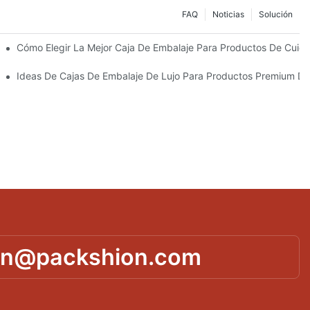
FAQ
Noticias
Solución
Sostenibles
Cómo Elegir La Mejor Caja De Embalaje Para Productos De Cuida
 Piel Personalizados Que Fomentan La Fidelidad A La Marca
Ideas De Cajas De Embalaje De Lujo Para Productos Premium De
in@packshion.com