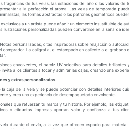
fragancias de tus velas, las estaciones del año o los valores de tu
presentar a la perfección el aroma. Las velas de temporada pueden
imalistas, las formas abstractas o los patrones geométricos pueden 
exclusivos a un artista puede añadir un elemento insustituible de aut
ilustraciones personalizadas pueden convertirse en la seña de ident
e. Notas personalizadas, citas inspiradoras sobre relajación o autoc
 el comprador. La caligrafía, el estampado en caliente o el grabado 
ar.
iones envolventes, el barniz UV selectivo para detalles brillantes
 invita a los clientes a tocar y admirar las cajas, creando una experi
nes y extras personalizados.
la caja de la vela y se puede potenciar con detalles interiores cu
liente y crea una experiencia de desempaquetado envolvente.
ionales que refuerzan tu marca y tu historia. Por ejemplo, las etiqu
sivos o etiquetas impresas aportan valor y confianza a tus cli
 vela durante el envío, a la vez que ofrecen espacio para material 