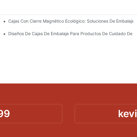
Cajas Con Cierre Magnético Ecológico: Soluciones De Embalaje 
Para Un Embalaje Premium
idado De La Piel
Diseños De Cajas De Embalaje Para Productos De Cuidado De La
99
kev