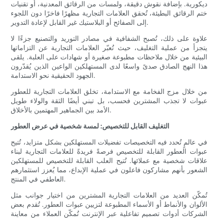
ديكورية. بإضافة نقوش دقيقة، ولمسات من الرقائق المعدنية، أو تقنيات
ختم الرقائق البطيئة، تُحقق العلامات التجارية مظهرًا فاخرًا دون اللجوء
إلى الصفائح أو البلاستيك غير القابل لإعادة التدوير.
علاوة على ذلك، تُصبح الشفافية في مصادر التوريد والتصنيع جزءًا لا
يتجزأ من عملية التغليف، حيث تُعبّر العلامات التجارية عن التزاماتها
البيئية من خلال ملاحظات مطبوعة صغيرة أو شهادات على العلبة. يلقى
هذا النهج الصادق صدىً واسعًا لدى المستهلكين الواعين الذين يُقدّرون
الجهود الحقيقية نحو الاستدامة.
من خلال مزج الفخامة مع الاستدامة، تخلق العلامات التجارية للعطور
عبوات لا تجذب المشترين فحسب، بل تبني أيضًا الثقة والولاء طويل
الأمد بين الجماهير المهتمين بالأخلاق.
التغليف القابل للتخصيص: لمسة شخصية في عرض العطور
في عالمٍ تُحدد فيه التخصيصات تفضيلات المستهلكين بشكل متزايد، تُتيح
عبوات العطور القابلة للتخصيص فرصةً فريدةً للعلامات التجارية لبناء
علاقات شخصية مع عملائها. تُتيح العلب القابلة للتخصيص للمستهلكين
الشعور بأنهم مشاركون فاعلون في عملية الإبداع، مما يُعزز استثمارهم
العاطفي في المنتج.
تُمكّن العديد من العلامات التجارية المشترين من اختيار جوانب مثل
الألوان والأنماط أو الأسماء المطبوعة لتزيين عبوات العطور. تُقدم بعض
الشركات أدوات تصميم تفاعلية عبر الإنترنت تُمكّن العملاء من معاينة