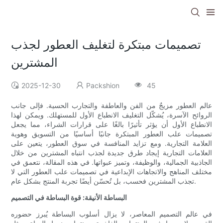
تصميمات مبتكرة لتغليف العطور لجذب
المشترين
2025-12-30
Packshion
45
عالم العطور مزيجٌ من الفن والعاطفة والتجارب الحسية. فإلى جانب
الروائح الآسرة، يُشكّل التغليف الانطباع الأول للمستهلك. ويمكن لهذا
الانطباع الأول أن يؤثر تأثيرًا بالغًا على قرارات الشراء، مما يجعل
تصميمات علب العطور المبتكرة جانبًا أساسيًا من التسويق وهوية
العلامة التجارية. ومع تزايد المنافسة في سوق العطور، يتعين على
العلامات التجارية إيجاد طرق جديدة لجذب انتباه المشترين من خلال
الجاذبية الجمالية، والوظيفة، وتميز عبواتها. في هذه المقالة، نتعمق في
مختلف المناهج والاتجاهات الإبداعية في تصميمات علب العطور التي لا
تجذب المشترين فحسب، بل تُحسّن أيضًا تجربة المنتج بشكل عام.
البساطة الأنيقة: قوة البساطة في التصميم
في عالم التصميم المعاصر، لا يزال أسلوب البساطة يُبرز حضوره