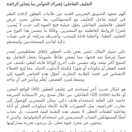
التغليف التفاعلي: إشراك الحواس بما يتجاوز الرائحة
ألهم صعود التسويق التجريبي العديد من علامات العطور لإعادة النظر
في كيفية تفاعل التغليف مع المستهلكين، بما يتجاوز مجرد عرض
العطر. فالتغليف التفاعلي يحوّل عملية فتح العبوة إلى حدث لا يُنسى،
مُعززًا الروابط العاطفية مع المشترين. وغالبًا ما يتضمن هذا النوع من
التغليف أغطيةً، وأغطيةً قابلة للسحب، وأشرطة منزلقة، أو حتى تقنيات
ذكية تُفاجئ المستخدمين وتُسعدهم.
على سبيل المثال، تتميز بعض علب العطور بإغلاق مغناطيسي يُصدر
صوتًا مُرضيًا عند فتحها، مما يُضفي تفاعلًا ملموسًا يجعل التعامل مع
المنتج أكثر متعة. وقد تتضمن علب أخرى ألواحًا قابلة للطي تكشف عن
قصة العطر أو مكوناته أو صورًا مُكملة لأسلوب الحياة، مما يُتيح للعملاء
الانغماس في قصة العلامة التجارية. تُحوّل هذه العناصر العبوة إلى
وسيط لسرد القصص، يُعلّم ويأسر في آنٍ واحد.
الواقع المعزز (AR) هو ابتكار حديث آخر يُستخدم في تغليف العطور
التفاعلي. من خلال مسح رمز الاستجابة السريعة (QR code) أو علامة
خاصة على العلبة باستخدام هاتف ذكي، يمكن للمشترين الوصول إلى
تجارب افتراضية، مثل التصورات ثلاثية الأبعاد لمكونات العطر أو أدلة
تفاعلية لطبقات العطر. لا تضيف هذه التقنية قيمة فحسب، بل تجذب
أيضًا المستهلكين الشباب المتمرسين في استخدام التكنولوجيا، والذين لا
يبحثون عن مجرد عبوة عطر، بل يريدون تجربة يشاركونها.