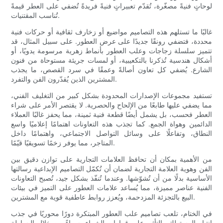
لوحاتٍ فنيةً مصغّرة، تُقدّم تعبيراتٍ فنيةً فريدةً تُضفي على العطر قيمةً
تُناسب المقتنيات.
غالبًا ما تستلهم هذه التصاميم مواضيع أو زخارف ثقافية أو حركات فنية
محددة، فتضفي رونقًا جديدًا على عرض العطور. على سبيل المثال، قد
تتميز سلسلة زجاجات وعلب العطور بأنماط زهرية مرسومة يدويًا، أو
أشكال هندسية تُذكرنا بالتكعيبية، أو لمسات جريئة مستوحاة من فنون
الشارع. يُضفي كل تعاون أصالةً وعمقًا في سرد ​​القصص، ما يجذب
المشترين الذين يُقدّرون الفن والتفرد.
تستفيد مجموعات الإصدارات المحدودة بشكل كبير من التغليف الفني،
مما يضفي عليها طابعًا من الإلحاح والحصرية. لا يقتصر الأمر على شراء
العطر فحسب، بل يشمل أيضًا قطعة فنية ثمينة، مما يحفز غالبًا العملاء
الدائمين وهواة الجمع. كما تجذب هذه التعاونات اهتمامًا إعلاميًا واسع
النطاق، وتفاعلًا على وسائل التواصل الاجتماعي، واهتمامًا داخل
المتاجر، مما يوفر زخمًا تسويقيًا قيّمًا.
من الأهمية بمكان أن تحافظ العلامات التجارية على توازن دقيق بين
الفن وهوية العلامة التجارية لضمان أن تُكمّل التصاميم الإبداعية رسالتها
الأساسية بدلًا من أن تُشوّشها. وعندما تُنفّذ بشكل جيد، تُصبح التعاونات
الفنية عناصر مميزة، مما يُساعد علامات العطور على التميز في بيئات
البيع بالتجزئة المزدحمة، ويُعزز روابط عاطفية قوية مع المشترين.
في الختام، تلعب تصاميم علب العطور المبتكرة دورًا محوريًا في جذب
انتباه المستهلك والتأثير على قرارات الشراء. سواءً من خلال البساطة