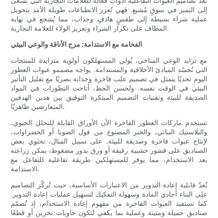
تُعدّ تصاميم العبوات التفاعلية أدوات فعّالة للعلامات التجارية التي تسعى
إلى التميز في سوقٍ مُشبع. فهي تُعزز الانطباعات طويلة الأمد بتحويل
عملية شراء بسيطة إلى طقسٍ هادفٍ وجذاب، مما يُشجع في نهاية
المطاف على تكرار الشراء وتعزيز الولاء للعلامة التجارية.
الفخامة مع الاستدامة: مزج الأناقة والوعي البيئي
مع تزايد الوعي المناخي، يُولي المستهلكون أولوية متزايدة للمنتجات
التي تُجسّد المبادئ الأخلاقية والمستدامة. يواجه مصممو عبوات العطور
اليوم تحديًا يتمثل في تصميم علب فاخرة وجذابة بصريًا مع تقليل التأثير
البيئي في الوقت نفسه. ولحسن الحظ، أتاحت التطورات في المواد
الصديقة للبيئة وتقنيات التصميم المبتكرة التوفيق بين هذين الهدفين
المتعارضين ظاهريًا.
تستخدم ماركات العطور الفاخرة الآن الأوراق القابلة للتحلل الحيوي،
والبلاستيك النباتي، والحبر المصنوع من فول الصويا أو الخضراوات،
لإنتاج عبوات فاخرة وصديقة للبيئة. على سبيل المثال، تحتوي بعض
الصناديق على قشور خشبية رقيقة أو ورق بذور مضغوط، يمكن زراعته
بعد الاستخدام، مما يوفر للمستهلكين طريقة تفاعلية للتفاعل مع
الاستدامة.
تُعدّ قابلية إعادة التدوير من الاعتبارات الأساسية، حيث تُركّز التصاميم
على البناء أحادي المادة وسهولة التفكيك لتسهيل عمليات إعادة التدوير.
كما تستفيد العبوات الفاخرة من مفهوم إعادة الاستخدام، إذ تُصمّم
صناديق جميلة ومتينة وعملية بما يكفي لتكون حاويات تخزين أو قطعًا