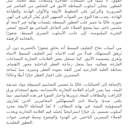
القوي، لا سيما في المنتجات الفاخرة ومنتجات نمط الحياة، مثل
العطور. يتجلى أسلوب البساطة الأنيق في التخلص من العناصر غير
الضرورية والتركيز على الخطوط الأنيقة والألوان الهادئة والطباعة
الهادئة. يجذب هذا النوع من العبوات الجمهور الذي يُقدّر الرقي في أبهى
صوره. غالبًا ما تتميز علب العطور البسيطة بلمسات نهائية غير لامعة أو
ملمس ناعم، مما يشجع العملاء على التفاعل المباشر مع المنتج. تُضفي
التجربة الملموسة، إلى جانب الأسلوب البصري البسيط، شعورًا
بالفخامة الرقيقة.
من أسباب نجاح التغليف البسيط أنه يخلق شعورًا بالحصرية دون أن
يُرهق المستهلك. فبدلًا من لفت الانتباه، يُثير التغليف البسيط الانتباه
ويُغري بتصميمه الأنيق. كما تستغل بعض العلامات التجارية المساحات
الفارغة بفعالية، مما يجعل زجاجة العطر الداخلية محور الاهتمام.
بساطة العلبة الخارجية تُعزز الثقة بجودة العطر وتميزه، مما يُساعد
المشترين على اعتبار العطر خيارًا أنيقًا وخالدًا.
بالإضافة إلى الجماليات، غالبًا ما تتضمن التصاميم البسيطة مواد صديقة
للبيئة، مما يعزز التزام العلامة التجارية بالاستدامة. يشيع استخدام ورق
الكرافت والبطاقات المعاد تدويرها وأحبار الصويا في هذه التصاميم، مما
يلقى صدىً واسعًا لدى المستهلكين المعاصرين الذين يُقدّرون
المسؤولية البيئية. في نهاية المطاف، لا يُعدّ البساطة الأنيقة مجرد
أسلوب تصميم، بل خيارًا استراتيجيًا يُجسّد قيم العلامة التجارية ويجذب
العملاء المميزين الباحثين عن الهدوء والوضوح وسط فوضى عبوات
العطور التقليدية.