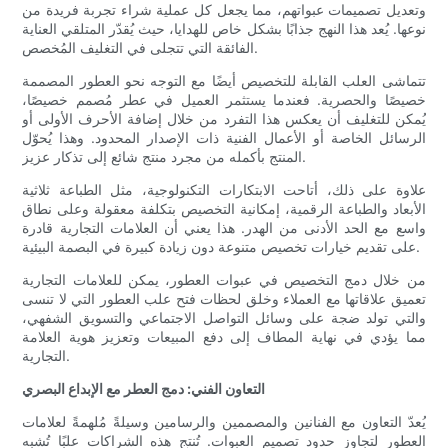
وتعديل تصميمات عبواتهم، مما يجعل كل عملية شراء تجربة فريدة من
نوعها. يُعد هذا النهج جذابًا بشكل خاص للهدايا، حيث يُقدّر المتلقي العناية
الفائقة التي تتجلى في التغليف المُخصص.
تتماشى العلب القابلة للتخصيص أيضًا مع التوجه نحو العطور المصممة
خصيصًا والحصرية. فعندما يستثمر العميل في عطر مُصمم خصيصًا،
يُمكن للتغليف أن يعكس هذا التفرد من خلال إضافة الأحرف الأولى أو
الرسائل الخاصة أو الأعمال الفنية ذات الإصدار المحدود. وهذا يُحوّل
المنتج بأكمله من مجرد منتج شائع إلى تذكار عزيز.
علاوة على ذلك، أتاحت الابتكارات التكنولوجية، مثل الطباعة ثلاثية
الأبعاد والطباعة الرقمية، إمكانية التخصيص بتكلفة معقولة وعلى نطاق
واسع مع الحد الأدنى من الهدر. هذا يعني أن العلامات التجارية قادرة
على تقديم خيارات تخصيص متنوعة دون زيادة كبيرة في البصمة البيئية.
من خلال دمج التخصيص في عبوات العطور، يمكن للعلامات التجارية
تعميق علاقاتها مع العملاء وخلق لحظات فتح علب العطور التي لا تنسى
والتي تولد ضجة على وسائل التواصل الاجتماعي والتسويق الشفهي،
مما يؤدي في نهاية المطاف إلى دفع المبيعات وتعزيز هوية العلامة
التجارية.
التعاون الفني: دمج العطر مع الإبداع البصري
يُعدّ التعاون مع الفنانين والمصممين والرسامين وسيلةً مُلهمةً لعلامات
العطور لتجاوز حدود تصميم العبوات. تُنتج هذه الشراكات علبًا تُشبه