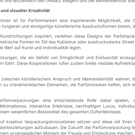
und letztendlich den Umsatz steigern und die Markenidentität stä
nd visueller Kreativität
atoren ist für Parfümmarken eine inspirierende Möglichkeit, di
e fungieren und einzigartige künstlerische Ausdrucksformen bieten,
unstrichtungen inspiriert, verleihen diese Designs der Parfümprä
etrische Formen im Stil des Kubismus oder ausdrucksstarke Street-
ie Wert auf Kunst und Individualität legen.
packungen, die ein Gefühl von Dringlichkeit und Exklusivität erzeu
führt. Diese Kooperationen rufen zudem breite mediale Aufmerksam
 zwischen künstlerischem Anspruch und Markenidentität wahren, d
en zu charakteristischen Elementen, die Parfümmarken helfen, sich
arfümverpackungen eine entscheidende Rolle dabei spielen
nimalismus, interaktive Erlebnisse, nachhaltigen Luxus, individua
 einem wesentlichen Bestandteil des gesamten Dufterlebnisses.
 kreative Verpackungsinnovationen setzen und diese mit ihren W
Kundenbeziehungen aufzubauen. Die Zukunft der Parfümverpackung lie
u einem unvergesslichen Moment der Freude und Entdeckung machen.