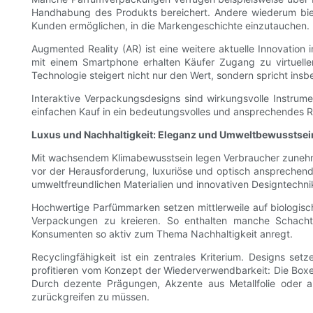
Handhabung des Produkts bereichert. Andere wiederum biete
Kunden ermöglichen, in die Markengeschichte einzutauchen. D
Augmented Reality (AR) ist eine weitere aktuelle Innovatio
mit einem Smartphone erhalten Käufer Zugang zu virtuellen
Technologie steigert nicht nur den Wert, sondern spricht insb
Interaktive Verpackungsdesigns sind wirkungsvolle Instrumen
einfachen Kauf in ein bedeutungsvolles und ansprechendes R
Luxus und Nachhaltigkeit: Eleganz und Umweltbewusstsein
Mit wachsendem Klimabewusstsein legen Verbraucher zunehme
vor der Herausforderung, luxuriöse und optisch ansprechend
umweltfreundlichen Materialien und innovativen Designtechnik
Hochwertige Parfümmarken setzen mittlerweile auf biologisc
Verpackungen zu kreieren. So enthalten manche Schacht
Konsumenten so aktiv zum Thema Nachhaltigkeit anregt.
Recyclingfähigkeit ist ein zentrales Kriterium. Designs 
profitieren vom Konzept der Wiederverwendbarkeit: Die Boxen
Durch dezente Prägungen, Akzente aus Metallfolie oder a
zurückgreifen zu müssen.