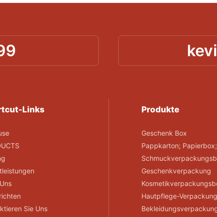
99
kev
tcut-Links
Produkte
use
Geschenk Box
DUCTS
Pappkarton; Papierbox
ng
Schmuckverpackungsb
tleistungen
Geschenkverpackung
 Uns
Kosmetikverpackungsb
ichten
Hautpflege-Verpackun
ktieren Sie Uns
Bekleidungsverpackun