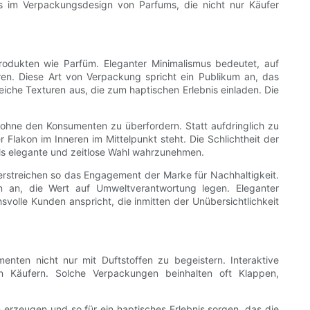
ds im Verpackungsdesign von Parfums, die nicht nur Käufer
Produkten wie Parfüm. Eleganter Minimalismus bedeutet, auf
ren. Diese Art von Verpackung spricht ein Publikum an, das
eiche Texturen aus, die zum haptischen Erlebnis einladen. Die
n, ohne den Konsumenten zu überfordern. Statt aufdringlich zu
lakon im Inneren im Mittelpunkt steht. Die Schlichtheit der
 als elegante und zeitlose Wahl wahrzunehmen.
erstreichen so das Engagement der Marke für Nachhaltigkeit.
n an, die Wert auf Umweltverantwortung legen. Eleganter
svolle Kunden anspricht, die inmitten der Unübersichtlichkeit
nten nicht nur mit Duftstoffen zu begeistern. Interaktive
 Käufern. Solche Verpackungen beinhalten oft Klappen,
rzeugen und so für ein haptisches Erlebnis sorgen, das die