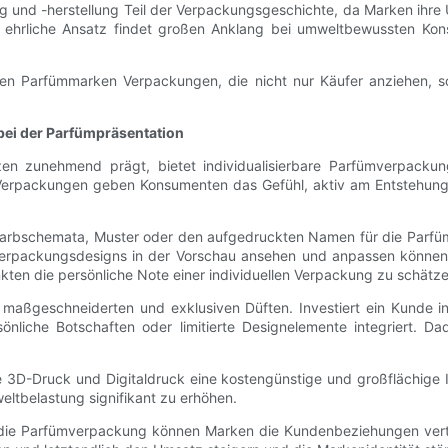
g und -herstellung Teil der Verpackungsgeschichte, da Marken ihre
er ehrliche Ansatz findet großen Anklang bei umweltbewussten Ko
n Parfümmarken Verpackungen, die nicht nur Käufer anziehen, son
 bei der Parfümpräsentation
zen zunehmend prägt, bietet individualisierbare Parfümverpackun
Verpackungen geben Konsumenten das Gefühl, aktiv am Entstehungspr
Farbschemata, Muster oder den aufgedruckten Namen für die Parfü
Verpackungsdesigns in der Vorschau ansehen und anpassen können –
kten die persönliche Note einer individuellen Verpackung zu schätz
aßgeschneiderten und exklusiven Düften. Investiert ein Kunde in e
sönliche Botschaften oder limitierte Designelemente integriert. 
 3D-Druck und Digitaldruck eine kostengünstige und großflächige I
weltbelastung signifikant zu erhöhen.
in die Parfümverpackung können Marken die Kundenbeziehungen ver