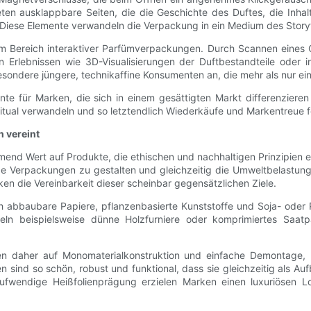
n ausklappbare Seiten, die die Geschichte des Duftes, die Inhalts
iese Elemente verwandeln die Verpackung in ein Medium des Storytell
n im Bereich interaktiver Parfümverpackungen. Durch Scannen eine
 Erlebnissen wie 3D-Visualisierungen der Duftbestandteile oder 
esondere jüngere, technikaffine Konsumenten an, die mehr als nur ein
te für Marken, die sich in einem gesättigten Markt differenzieren
itual verwandeln und so letztendlich Wiederkäufe und Markentreue f
 vereint
nd Wert auf Produkte, die ethischen und nachhaltigen Prinzipien
e Verpackungen zu gestalten und gleichzeitig die Umweltbelastung z
en die Vereinbarkeit dieser scheinbar gegensätzlichen Ziele.
h abbaubare Papiere, pflanzenbasierte Kunststoffe und Soja- oder 
eln beispielsweise dünne Holzfurniere oder komprimiertes Saat
setzen daher auf Monomaterialkonstruktion und einfache Demontage
 sind so schön, robust und funktional, dass sie gleichzeitig als 
ufwendige Heißfolienprägung erzielen Marken einen luxuriösen Lo