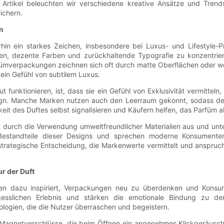
m Artikel beleuchten wir verschiedene kreative Ansätze und Tren
ichern.
gn
rhin ein starkes Zeichen, insbesondere bei Luxus- und Lifestyle-
nien, dezente Farben und zurückhaltende Typografie zu konzentrie
arfümverpackungen zeichnen sich oft durch matte Oberflächen oder w
ein Gefühl von subtilem Luxus.
funktionieren, ist, dass sie ein Gefühl von Exklusivität vermittel
sign. Manche Marken nutzen auch den Leerraum gekonnt, sodass der F
eit des Duftes selbst signalisieren und Käufern helfen, das Parfüm
ft durch die Verwendung umweltfreundlicher Materialien aus und unt
e Bestandteile dieser Designs und sprechen moderne Konsumente
e strategische Entscheidung, die Markenwerte vermittelt und anspruch
r der Duft
en dazu inspiriert, Verpackungen neu zu überdenken und Konsume
lichen Erlebnis und stärken die emotionale Bindung zu den
logien, die die Nutzer überraschen und begeistern.
gnetverschlüsse, die beim Öffnen ein angenehmes Klickgeräusch e