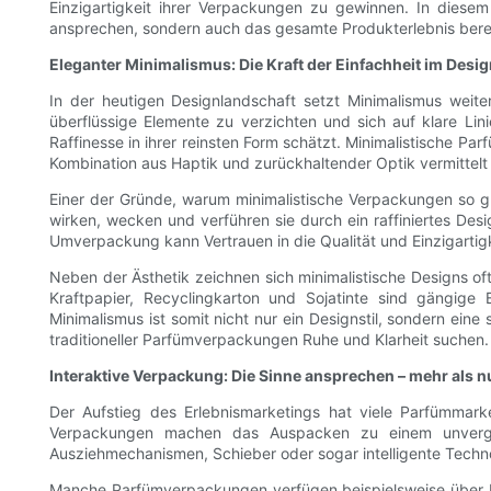
Einzigartigkeit ihrer Verpackungen zu gewinnen. In diese
ansprechen, sondern auch das gesamte Produkterlebnis bere
Eleganter Minimalismus: Die Kraft der Einfachheit im Desi
In der heutigen Designlandschaft setzt Minimalismus weite
überflüssige Elemente zu verzichten und sich auf klare Li
Raffinesse in ihrer reinsten Form schätzt. Minimalistische P
Kombination aus Haptik und zurückhaltender Optik vermittelt 
Einer der Gründe, warum minimalistische Verpackungen so gut 
wirken, wecken und verführen sie durch ein raffiniertes De
Umverpackung kann Vertrauen in die Qualität und Einzigartigk
Neben der Ästhetik zeichnen sich minimalistische Designs o
Kraftpapier, Recyclingkarton und Sojatinte sind gängig
Minimalismus ist somit nicht nur ein Designstil, sondern ein
traditioneller Parfümverpackungen Ruhe und Klarheit suchen.
Interaktive Verpackung: Die Sinne ansprechen – mehr als nu
Der Aufstieg des Erlebnismarketings hat viele Parfümmark
Verpackungen machen das Auspacken zu einem unvergess
Ausziehmechanismen, Schieber oder sogar intelligente Techno
Manche Parfümverpackungen verfügen beispielsweise über Ma