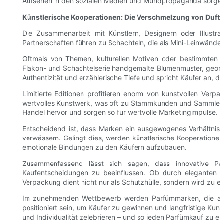
Aufsehen in den sozialen Medien und Mundpropaganda sorgen 
Künstlerische Kooperationen: Die Verschmelzung von Duft u
Die Zusammenarbeit mit Künstlern, Designern oder Illustr
Partnerschaften führen zu Schachteln, die als Mini-Leinwänd
Oftmals von Themen, kulturellen Motiven oder bestimmten K
Flakon- und Schachtelserie handgemalte Blumenmuster, geom
Authentizität und erzählerische Tiefe und spricht Käufer an, d
Limitierte Editionen profitieren enorm von kunstvollen Ver
wertvolles Kunstwerk, was oft zu Stammkunden und Sammlern 
Handel hervor und sorgen so für wertvolle Marketingimpulse.
Entscheidend ist, dass Marken ein ausgewogenes Verhältnis
verwässern. Gelingt dies, werden künstlerische Kooperation
emotionale Bindungen zu den Käufern aufzubauen.
Zusammenfassend lässt sich sagen, dass innovative P
Kaufentscheidungen zu beeinflussen. Ob durch eleganten Mi
Verpackung dient nicht nur als Schutzhülle, sondern wird zu
Im zunehmenden Wettbewerb werden Parfümmarken, die auf
positioniert sein, um Käufer zu gewinnen und langfristige 
und Individualität zelebrieren – und so jeden Parfümkauf z