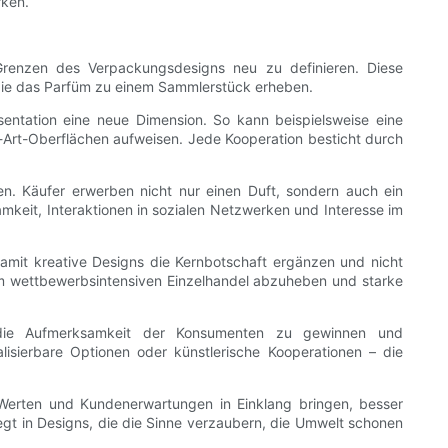
rken.
e Grenzen des Verpackungsdesigns neu zu definieren. Diese
 die das Parfüm zu einem Sammlerstück erheben.
sentation eine neue Dimension. So kann beispielsweise eine
Art-Oberflächen aufweisen. Jede Kooperation besticht durch
gen. Käufer erwerben nicht nur einen Duft, sondern auch ein
keit, Interaktionen in sozialen Netzwerken und Interesse im
amit kreative Designs die Kernbotschaft ergänzen und nicht
 im wettbewerbsintensiven Einzelhandel abzuheben und starke
, die Aufmerksamkeit der Konsumenten zu gewinnen und
lisierbare Optionen oder künstlerische Kooperationen – die
erten und Kundenerwartungen in Einklang bringen, besser
gt in Designs, die die Sinne verzaubern, die Umwelt schonen