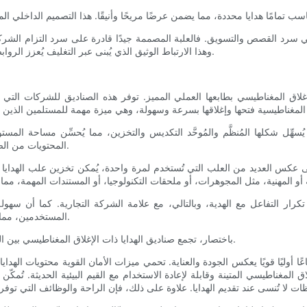
رد ​​القصص والتسويق. فالعلبة المصممة جيدًا قادرة على سرد التزام الشركة 
وهذا الارتباط الوثيق الذي يُبنى عبر التغليف يُعزز الروابط العاطفية مع العملاء والشركاء، مما يُعزز بناء العلاقات والولاء للشركة.
 الإغلاق المغناطيسي بطابعها العملي المميز. توفر هذه الصناديق للشركات ال
. يُسهِّل شكلها المُنظَّم والمُوحَّد التكديس والتخزين، مما يُحسِّن مساحة ال
المحتويات من الصدمات أثناء النقل، مما يُخفِّض تكاليف الإرجاع أو الاستبدال بسبب التلف.
. فعلى عكس العديد من العلب التي تُستخدم لمرة واحدة، يُمكن تخزين علب الهدايا
 تكرار التفاعل مع الهدية، وبالتالي، مع علامة الشركة التجارية. كما أن سه
المستخدمين، مما يُسهم في تجربة إيجابية تزيد من احتمالية الحصول على رد فعل إيجابي.
باختصار، تجمع صناديق الهدايا ذات الإغلاق المغناطيسي بين الفخامة والعملية، مما يجعلها خيار تغليف ممتاز للهدايا المؤسسية الراقية.
أوليًا قويًا يعكس الجودة والعناية. تحمي ميزات الأمان القوية محتويات الهدايا
لمغناطيسي المتينة وقابلة لإعادة الاستخدام مع القيم البيئية الحديثة. تُمكّ