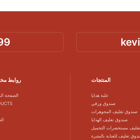
99
kev
المنتجات
روابط مخ
علبة هدايا
الصفحة الر
صندوق ورقي
DUCTS
صندوق تغليف المجوهرات
صندوق تغليف الهدايا
ال
غليف مستحضرات التجميل
دوق تغليف للعناية بالبشرة