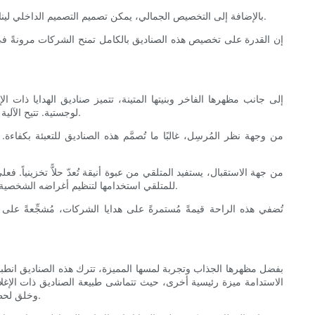
بالإضافة إلى التخصيص الجمالي، يمكن تصميم التصميم الداخلي ليناسب تمامًا هدايا محددة، مما يضمن عرضًا مريحًا وأنيقًا. هذا التصميم الداخلي المدروس يُحسّن تجربة الإهداء بأكملها، ويجعلها تبدو أكثر شخصيةً واهتمامًا.
إن القدرة على تخصيص هذه الصناديق بالكامل تمنح الشركات مرونةً في س
إلى جانب مظهرها الفاخر وبنيتها المتينة، تتميز صناديق الهدايا ذات
لوجستية. تتيح الآلية المغناطيسية فتحها وإغلاقها بسرعة وسهولة، وهي ميزة مهمة للمستلمين الذين قد يرغبون في إعادة النظر في محتويات الصندوق عدة مرات دون إتلافه.
من وجهة نظر المُرسِل، غالبًا ما تُصمَّم هذه الصناديق للتعبئة بكفاءة
من جهة الاستقبال، يستفيد المتلقي من عبوة أنيقة تُعدّ حلاًّ تخزينياً
للمتلقي استخدامها لتنظيم أغراضه الشخصية أو المهنية، مثل المجوهرات، أو ملحقات التكنولوجيا، أو المستندات المهمة، مما يُوسّع نطاق استخدام العلبة بشكل كبير بعد انتهاء مناسبة الهدية الأصلية.
تُضفي هذه الراحة قيمةً مُستمرةً على هدايا الشركات، مُشجِّعةً على
بفضل مظهرها الجذاب وتجربة لمسها المميزة، تترك هذه الصناديق انطباعًا 
الاستدامة ميزة رئيسية أخرى، حيث تتماشى طبيعة الصناديق ذات الإغلاق ا
وخلق لحظات لا تُنسى عند تقديم الهدايا. علاوة على ذلك، فإن الراحة والوظائف التي توفرها تجعل هذه الصناديق حلاً مثاليًا للشركات ومتلقي الهدايا على حد سواء.