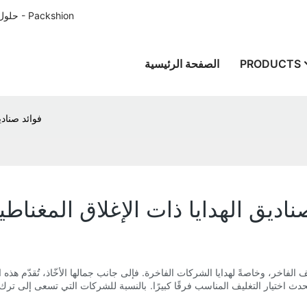
حلول تغليف الورق المصممة خصيصًا للعملاء في جميع أنحاء العالم منذ عام 1996 - Packshion
PRODUCTS
الصفحة الرئيسية
فوائد صنادي
ناديق الهدايا ذات الإغلاق المغنا
 الفاخر، وخاصةً لهدايا الشركات الفاخرة. فإلى جانب جمالها الأخّاذ، تُقدّم هذه 
ُحدث اختيار التغليف المناسب فرقًا كبيرًا. بالنسبة للشركات التي تسعى إلى ترك 