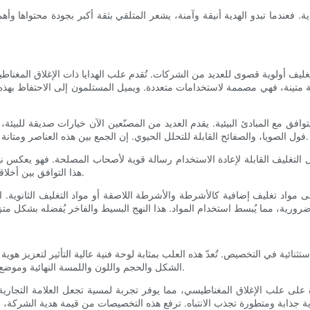
ة. فعندما تبدو الهدية أنيقة وآمنة، يشعر المتلقي بثقة أكبر بجودة محتواها وأ
تغليف أولوية قصوى للعديد من الشركات. تُقدم علب الهدايا ذات الإغلاق المغناطيسي
ة متينة، فهي مصممة لاستخدامات متعددة. ويميل المستلمون إلى الاحتفاظ بهذه ا
افق مع المبادئ البيئية. يقدم العديد من المصنّعين الآن خيارات صديقة للبيئة،
فول الصويا، والصفائح القابلة للتحلل الحيوي. إن الجمع بين هذه العناصر ومتانة العلبة يُقلل من التأثير البيئي مع الحفاظ على الجودة الجمالية والوظيفية.
التغليف القابلة لإعادة الاستخدام رسالة قوية لأصحاب المصلحة. فهو يعكس نهجًا
هذا التوافق بين أخلاقيات العلامة التجارية والتغليف قيادةً استشرافيةً وإدارةً مدروسةً للموارد.
مواد تغليف إضافية كالأشرطة والأشرطة اللاصقة أو مواد التغليف الثانوية. ال
استثنائية في التخصيص. تُعدّ هذه العلب بمثابة لوحة فنية عالية التأثير لتعزيز 
الشكل والحجم واللون واللمسة النهائية وموضع الشعار - بما يتماشى تمامًا مع استراتيجياتها التسويقية وعلامتها التجارية.
ى علب الإغلاق المغناطيسي، مما يوفر تجربة لمسية تجعل العلامة التجارية مل