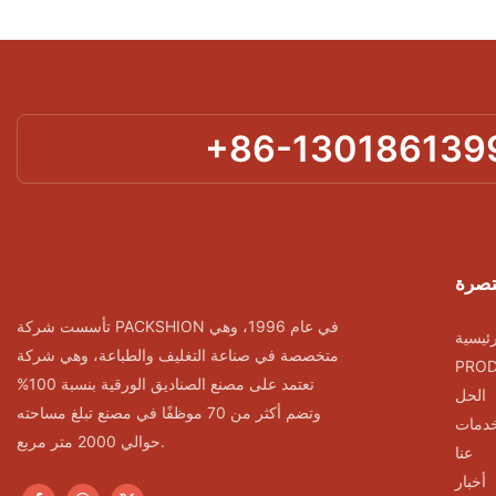
+86-130186139
تصرة
تأسست شركة PACKSHION في عام 1996، وهي
ئيسية
متخصصة في صناعة التغليف والطباعة، وهي شركة
PRO
تعتمد على مصنع الصناديق الورقية بنسبة 100%
الحل
وتضم أكثر من 70 موظفًا في مصنع تبلغ مساحته
خدمات
حوالي 2000 متر مربع.
عنا
أخبار