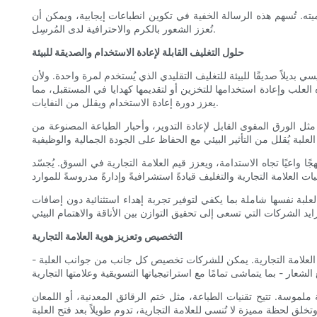
هميته. تُسهم هذه الرسالة الخفية في تكوين انطباعات إيجابية، ويمكن أن
تُعزز الشعور بالكرم والاحترافية لدى المُرسِل.
حلول التغليف القابلة لإعادة الاستخدام والصديقة للبيئة
 بديلاً صديقًا للبيئة للتغليف التقليدي الذي يُستخدم لمرة واحدة. ولأن
لعلب وإعادة استخدامها للتخزين أو لتقديمها كهدايا في المستقبل، مما
يعزز دورة إعادة الاستخدام ويقلل من النفايات.
 مثل الورق المقوى القابل لإعادة التدوير، وأحبار الطباعة المصنوعة من
 واعيًا تجاه الاستدامة، ويعزز قيم العلامة التجارية في السوق. يُجسّد
علبة نفسها شاملة بما يكفي لتوفير تجربة إهداء استثنائية دون إضافات
التخصيص وتعزيز هوية العلامة التجارية
هوية العلامة التجارية. يمكن للشركات تخصيص كل جانب من جوانب العلبة -
موسة. تتيح تقنيات الطباعة، مثل ختم الرقائق المعدنية، أو اللمعان