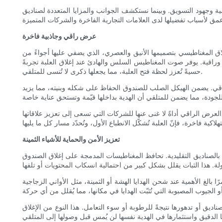
سية وجهود التسويق. وبينما نستكشف الجوانب والمزايا المتعددة لصناديق
عرض راقي وجاذبية فاخرة
لاق المغناطيسي بتصميمها الأنيق والعصري، الذي يضفي عليها أجواءً من
وراقية. يوفر صوت المغناطيس السلس والهادئ عند إغلاق العلبة تجربةً
حسيةً تُعزز لحظة فتح العلبة، مما يجعلها ذكرى لا تُنسى للمتلقي.
اقي. يضمن الهيكل الصلب للصندوق الحفاظ على شكله وبنيته، مما يزيد
 العرض الراقي أداةً لا غنى عنها للشركات التي تسعى إلى تعزيز علاقاتها
تعزيز الأمن والحماية للأشياء الثمينة
بالصناديق التقليدية. تحافظ المغناطيسات المدمجة على إغلاق الصندوق
ا بالغ الأهمية عند شحن الهدايا الهشة أو الثمينة، مثل الأواني الزجاجية
اديق أو تدهورها نتيجةً للرطوبة أو سوء التعامل. هذا النوع من الإغلاق