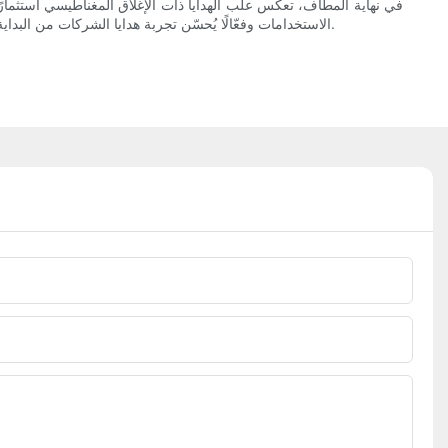
في نهاية المطاف، تعكس علب الهدايا ذات الإغلاق المغناطيسي استثمارًا 
الاستخدامات وفعّالًا يُحسّن تجربة هدايا الشركات من البداية إلى النهاية. قد يكون دمج هذه العلب في استراتيجية هدايا الشركات الخاصة بك هو العنصر الحاسم الذي يُميّز علامتك التجارية في سوق اليوم التنافسي.