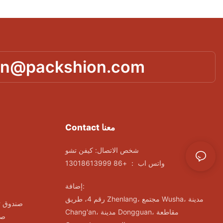
in@packshion.com
Contact معنا
شخص الاتصال: كيفن تشو
واتس اب ： +86 13018613999
إضافة:
رقم 4، طريق Zhenlang، مجتمع Wusha، مدينة
صندوق ت
Chang'an، مدينة Dongguan، مقاطعة
صن