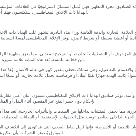
ه الصناديق مجرد المظهر. فهي تُمثل استثمارًا استراتيجيًا في العلاقات المؤس
الهدايا ذات الإغلاق المغناطيسي، ستكتسبون فهمًا أعمق لأسباب تفضيلها لدى العلامات التجارية الفاخرة والشركات المتميزة.
علامة التجارية والدقة الكامنة وراء هذه البادرة. تشتهر علب الهدايا ذات الإغ
رائط أو أغطية بسيطة أو شريط لاصق، يوفر الإغلاق المغناطيسي لمسةً انسيابية 
المزخرف، أو التشطيبات الجلدية، أو التزجيج المعدني، مما يعزز مظهرها الر
من فخامة ملمسه. تُعد هذه المتانة علامة مميزة للجودة، مما يضمن للمتلقي أن الهدية بداخلها قيّمة وتستحق عناية خاصة.
ّ والاهتمام بالتفاصيل، وهي سماتٌ تحظى بتقدير كبير في عالم الأعمال. يُعدّ هذا
آمنة. توفر صناديق الهدايا ذات الإغلاق المغناطيسي مستوى أمان أعلى مقارنةً 
بإحكام دون خطر الفتح غير المقصود أثناء النقل أو المناولة. هذا الثبات يقلل بشكل كبير من احتمالية انسكاب المحتويات أو تلفها.
عززة، مما يحمي المقتنيات بداخلها من الصدمات والتأثيرات الخارجية. يُعد هذا أمرً
واد اللاصقة أو الأشرطة، فإنها تُزيل نقاط الضعف التي قد تُؤدي إلى انكشاف الصن
الموثوق يُطمئن الشركات بأن تفكيرها الدقيق واستثمارها في الهدية نفسها لن يُمس قبل وصولها إلى المتلقي.