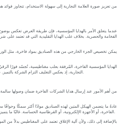
من تعزيز صورة العلامة التجارية إلى سهولة الاستخدام، تتجاوز فوائد هذ
عندما يتعلق الأمر بالهدايا المؤسسية، فإن طريقة العرض تعكس بوضوح ال
الفخامة والحصرية. بخلاف علب الهدايا التقليدية التي قد تعتمد على ش
يمكن تخصيص الجزء الخارجي من هذه الصناديق بمواد فاخرة، مثل الورق 
الهدايا المؤسسية الفاخرة، المُرفقة بعلب مغناطيسية، تُجسّد فورًا الرقي
التجارية، إذ يعكس التغليف التزام الشركة بالتميز. سواءً كانت الهدية جهازًا تقنيًا أنيقًا، أو قرطاسية تحمل علامة تجارية، أو سلعًا استهلاكية فاخرة، فإنّ العلبة تُشكّل الانطباع الأول، وتُحدّد مسار كل ما يليها.
من أهم الأمور عند إرسال هدايا الشركات الفاخرة ضمان وصولها سالمة و
عادةً ما يتضمن الهيكل المتين لهذه الصناديق موادًا أكثر سمكًا وحوافًا م
الفاخرة، أو الأجهزة الإلكترونية، أو القرطاسية الحساسة. غالبًا ما يتميز الجزء الداخلي بعناصر توسيد مثل الحشوات الإسفنجية، أو البطانات المخملية، أو الجيوب المصبوبة التي تُثبّت الهدايا في مكانها، مما يُقلل من أي حركة.
بالإضافة إلى ذلك، ولأن آلية الإغلاق تعتمد على المغناطيس بدلاً من الم