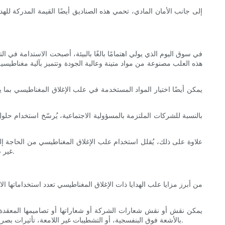
إلى جانب الأمان المادي، تحمي هذه الصناديق أيضًا القيمة المدركة للهدي
في سوق اليوم الذي يولي اهتمامًا بالغًا بالبيئة، أصبحت الاستدامة في ال
هذه العلب مصنوعة من مواد متينة وعالية الجودة وتتميز بآلية مغناطيسي
يمكن أيضًا اختيار المواد المستخدمة في علب الإغلاق المغناطيسي بما يتو
بالنسبة للشركات الملتزمة بالمسؤولية الاجتماعية، يُرسّخ استخدام حلول 
علاوة على ذلك، يُقلل استخدام علب الإغلاق المغناطيسي من الحاجة إلى 
غير ضرورية، مما يُبسط استخدام المواد. هذا النهج البسيط والفاخر يُفضله بشكل متزايد الشركات التي تسعى إلى تحقيق التوازن بين الأناقة والاهتمام البيئي.
من أبرز مزايا علب الهدايا ذات الإغلاق المغناطيسي تعدد استخداماتها ال
يمكن نقش أو نقش شعارات الشركة أو شعاراتها أو تصاميمها المعقدة عل
بالأشعة فوق البنفسجية، أو التشطيبات غير اللامعة، تأثيرات بصرية جذابة ومتطورة تجذب الانتباه. ترفع هذه التخصيصات من قيمة هدية الشركة، وتخلق لحظة مميزة لا تُنسى للعلامة التجارية، تدوم طويلاً بعد فتح العلبة.