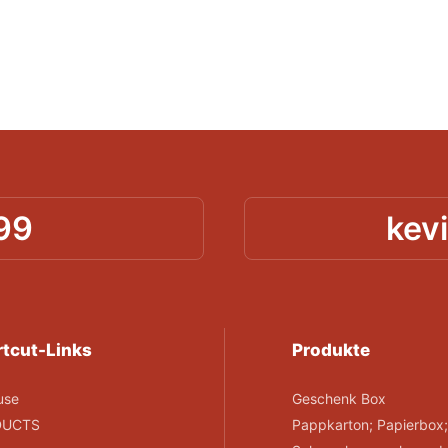
99
kev
tcut-Links
Produkte
use
Geschenk Box
DUCTS
Pappkarton; Papierbox