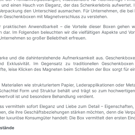
e und einen Hauch von Eleganz, der das Schenkerlebnis aufwertet.
en Verpackung den Unterschied ausmachen. Für Unternehmen, die bei 
e von Geschenkboxen mit Magnetverschluss zu verstehen.
raktischen Anwendbarkeit – die Vorteile dieser Boxen gehen wei
en dar. Im Folgenden beleuchten wir die vielfältigen Aspekte und V
Unternehmen so großer Beliebtheit erfreuen.
Marke und die dahinterstehende Aufmerksamkeit aus. Geschenkboxe
d Exklusivität. Im Gegensatz zu traditionellen Geschenkboxe
te, leise Klicken des Magneten beim Schließen der Box sorgt für e
Materialien wie strukturiertem Papier, Lederapplikationen oder Metall
ie Schachtel Form und Struktur behält und trägt so zum hochwertigen
ertvoll ist und besondere Behandlung verdient.
 vermitteln sofort Eleganz und Liebe zum Detail – Eigenschaften, 
hmen, die ihre Geschäftsbeziehungen stärken möchten, denn die Verp
 luxuriöse Konsumgüter handelt: Die Box vermittelt den ersten Eindr
nstände