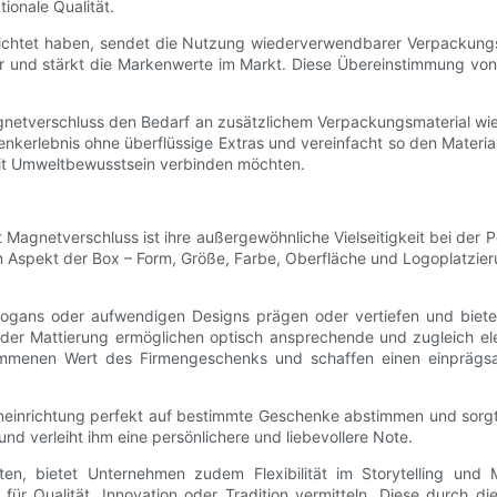
ionale Qualität.
lichtet haben, sendet die Nutzung wiederverwendbarer Verpackungslö
r und stärkt die Markenwerte im Markt. Diese Übereinstimmung von
gnetverschluss den Bedarf an zusätzlichem Verpackungsmaterial wi
nkerlebnis ohne überflüssige Extras und vereinfacht so den Materia
it Umweltbewusstsein verbinden möchten.
agnetverschluss ist ihre außergewöhnliche Vielseitigkeit bei der P
Aspekt der Box – Form, Größe, Farbe, Oberfläche und Logoplatzierun
logans oder aufwendigen Designs prägen oder vertiefen und bieten
der Mattierung ermöglichen optisch ansprechende und zugleich el
enommenen Wert des Firmengeschenks und schaffen einen einprä
neneinrichtung perfekt auf bestimmte Geschenke abstimmen und sorg
d verleiht ihm eine persönlichere und liebevollere Note.
lten, bietet Unternehmen zudem Flexibilität im Storytelling un
 Qualität, Innovation oder Tradition vermitteln. Diese durch d