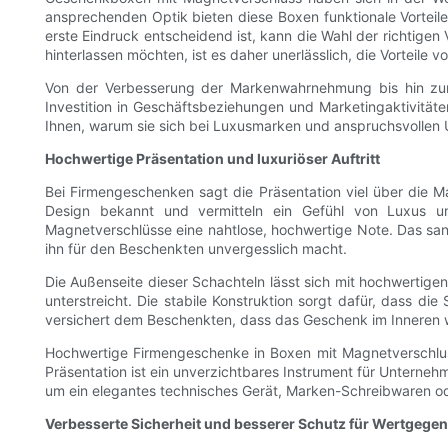
ansprechenden Optik bieten diese Boxen funktionale Vorteil
erste Eindruck entscheidend ist, kann die Wahl der richtig
hinterlassen möchten, ist es daher unerlässlich, die Vorteil
Von der Verbesserung der Markenwahrnehmung bis hin zur p
Investition in Geschäftsbeziehungen und Marketingaktivität
Ihnen, warum sie sich bei Luxusmarken und anspruchsvollen 
Hochwertige Präsentation und luxuriöser Auftritt
Bei Firmengeschenken sagt die Präsentation viel über die 
Design bekannt und vermitteln ein Gefühl von Luxus un
Magnetverschlüsse eine nahtlose, hochwertige Note. Das sanf
ihn für den Beschenkten unvergesslich macht.
Die Außenseite dieser Schachteln lässt sich mit hochwertigen 
unterstreicht. Die stabile Konstruktion sorgt dafür, dass d
versichert dem Beschenkten, dass das Geschenk im Inneren w
Hochwertige Firmengeschenke in Boxen mit Magnetverschluss
Präsentation ist ein unverzichtbares Instrument für Unterne
um ein elegantes technisches Gerät, Marken-Schreibwaren oder
Verbesserte Sicherheit und besserer Schutz für Wertgege