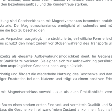
o den Beziehungsaufbau und die Kundentreue stärken.
beitung sind Geschenkboxen mit Magnetverschluss besonders prakti
Vorteile. Der Magnetmechanismus ermöglicht ein schnelles und mü
ne die Box zu beschädigen.
es Verpacken ausgelegt. Ihre strukturierte, einheitliche Form erle
tons schützt den Inhalt zudem vor Stößen während des Transports 
ichzeitig als elegante Aufbewahrungsmöglichkeit dient. Im Gegen
Stabilität zu verlieren. Sie eignen sich zur Aufbewahrung persönl
dem ursprünglichen Geschenk noch lange nützlich.
hhaltig und fördert die wiederholte Nutzung des Geschenks und dam
iger Frustration bei den Nutzern und trägt zu einem positiven Erleb
it Magnetverschluss sowohl Luxus als auch Praktikabilität vere
 Boxen einen starken ersten Eindruck und vermitteln Qualität und So
ss die Geschenke in einwandfreiem Zustand ankommen. Nachhaltigke