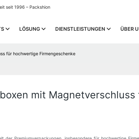
t seit 1996 – Packshion
TS
LÖSUNG
DIENSTLEISTUNGEN
ÜBER 
uss für hochwertige Firmengeschenke
kboxen mit Magnetverschluss 
t der Premiumverpackungen, insbesondere für hochwertige Firmeng