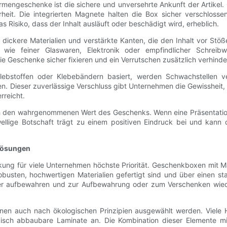
irmengeschenke ist die sichere und unversehrte Ankunft der Artikel
heit. Die integrierten Magnete halten die Box sicher verschloss
s Risiko, dass der Inhalt ausläuft oder beschädigt wird, erheblich.
l dickere Materialien und verstärkte Kanten, die den Inhalt vor Stö
 wie feiner Glaswaren, Elektronik oder empfindlicher Schreibw
e Geschenke sicher fixieren und ein Verrutschen zusätzlich verhinde
ebstoffen oder Klebebändern basiert, werden Schwachstellen ve
Dieser zuverlässige Verschluss gibt Unternehmen die Gewissheit, da
rreicht.
h den wahrgenommenen Wert des Geschenks. Wenn eine Präsentation 
wellige Botschaft trägt zu einem positiven Eindruck bei und kan
lösungen
ng für viele Unternehmen höchste Priorität. Geschenkboxen mit Ma
sten, hochwertigen Materialien gefertigt sind und über einen st
r aufbewahren und zur Aufbewahrung oder zum Verschenken wied
en auch nach ökologischen Prinzipien ausgewählt werden. Viele Her
gisch abbaubare Laminate an. Die Kombination dieser Elemente mit