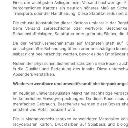
Eines der wichtigsten Anliegen beim Versand hochwertiger F
herkömmlichen Kartons ein deutlich höheres Maß an Sicher
Transports oder der Handhabung. Diese Stabilität reduziert da
Die robuste Konstruktion dieser Kartons umfasst in der Rege
beim Versand zerbrechlicher oder wertvoller Geschenke
Schaumstoffeinlagen, Samtfutter oder geformte Fächer, die di
Da der Verschlussmechanismus auf Magneten statt auf Kl
unsachgemäßer Behandlung öffnen oder beschädigen könnten. 
selbst nicht beeinträchtigt werden, bevor es den Empfänger e
Neben der physischen Sicherheit schützen diese Boxen auc
in die Qualität und Bedeutung des Inhalts. Diese untersch
Absenders verstärken.
Wiederverwendbare und umweltfreundliche Verpackungs
Im heutigen umweltbewussten Markt hat nachhaltige Verpacku
herkömmlichen Einwegverpackungen. Da diese Boxen aus robu
mehrfachen Gebrauch. Beschenkte werden diese Boxen ehe
entsteht und Abfall reduziert wird.
Die in Magnetverschlussboxen verwendeten Materialien könn
recycelbaren Karton, Druckfarben auf Sojabasis und biolo