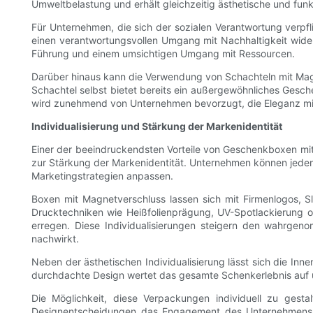
Umweltbelastung und erhält gleichzeitig ästhetische und funkt
Für Unternehmen, die sich der sozialen Verantwortung verpf
einen verantwortungsvollen Umgang mit Nachhaltigkeit wide
Führung und einem umsichtigen Umgang mit Ressourcen.
Darüber hinaus kann die Verwendung von Schachteln mit Ma
Schachtel selbst bietet bereits ein außergewöhnliches Gesche
wird zunehmend von Unternehmen bevorzugt, die Eleganz m
Individualisierung und Stärkung der Markenidentität
Einer der beeindruckendsten Vorteile von Geschenkboxen mit M
zur Stärkung der Markenidentität. Unternehmen können jeden 
Marketingstrategien anpassen.
Boxen mit Magnetverschluss lassen sich mit Firmenlogos, S
Drucktechniken wie Heißfolienprägung, UV-Spotlackierung o
erregen. Diese Individualisierungen steigern den wahrg
nachwirkt.
Neben der ästhetischen Individualisierung lässt sich die In
durchdachte Design wertet das gesamte Schenkerlebnis auf un
Die Möglichkeit, diese Verpackungen individuell zu gesta
Designentscheidungen das Engagement des Unternehmens für