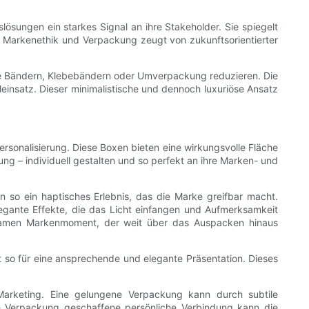
sungen ein starkes Signal an ihre Stakeholder. Sie spiegelt
 Markenethik und Verpackung zeugt von zukunftsorientierter
e Bändern, Klebebändern oder Umverpackung reduzieren. Die
leinsatz. Dieser minimalistische und dennoch luxuriöse Ansatz
ersonalisierung. Diese Boxen bieten eine wirkungsvolle Fläche
g – individuell gestalten und so perfekt an ihre Marken- und
 so ein haptisches Erlebnis, das die Marke greifbar macht.
egante Effekte, die das Licht einfangen und Aufmerksamkeit
gsamen Markenmoment, der weit über das Auspacken hinaus
t so für eine ansprechende und elegante Präsentation. Dieses
d Marketing. Eine gelungene Verpackung kann durch subtile
ie Verpackung geschaffene persönliche Verbindung kann die