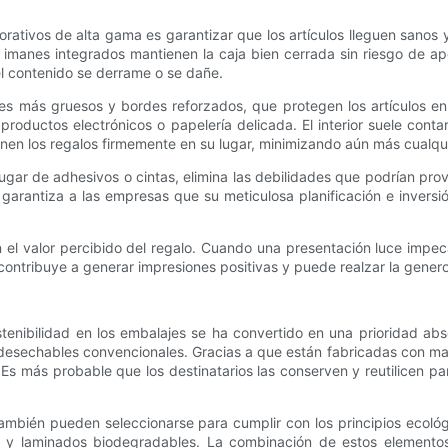
orativos de alta gama es garantizar que los artículos lleguen sanos 
os imanes integrados mantienen la caja bien cerrada sin riesgo de ap
el contenido se derrame o se dañe.
les más gruesos y bordes reforzados, que protegen los artículos en 
na, productos electrónicos o papelería delicada. El interior suele c
nen los regalos firmemente en su lugar, minimizando aún más cualqu
gar de adhesivos o cintas, elimina las debilidades que podrían provo
 garantiza a las empresas que su meticulosa planificación e inversi
 el valor percibido del regalo. Cuando una presentación luce impeca
contribuye a generar impresiones positivas y puede realzar la genero
stenibilidad en los embalajes se ha convertido en una prioridad ab
 desechables convencionales. Gracias a que están fabricadas con mat
s más probable que los destinatarios las conserven y reutilicen par
 también pueden seleccionarse para cumplir con los principios ecol
a y laminados biodegradables. La combinación de estos elementos