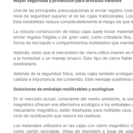
Mayor seguridad y protección para artículos valiosos
Una de las principales preocupaciones al enviar regalos corp
nivel de seguridad superior al de las cajas tradicionales. L
Esta estabilidad reduce considerablemente el riesgo de que 
La robusta construcción de estas cajas suele incluir materia
enviar regalos frágiles o de gran valor, como cristalería fi
forros de terciopelo o compartimentos moldeados que mantie
Además, dado que el mecanismo de cierre utiliza imanes en lu
a la humedad o un manejo brusco. Este tipo de cierre fiable
destinatario.
Además de la seguridad física, estas cajas también protegen
calidad e importancia del contenido. Este mensaje subliminal 
Soluciones de embalaje reutilizables y ecológicas
En el mercado actual, consciente del medio ambiente, la so
magnético ofrecen una alternativa ecológica a los embalajes
mecanismo magnético, están diseñadas para múltiples usos. E
ciclo de reutilización que reduce los residuos.
Los materiales utilizados en las cajas con cierre magnético
como cartón reciclable, tintas de impresión a base de soj