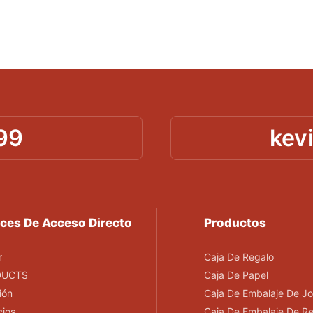
99
kev
ces De Acceso Directo
Productos
r
Caja De Regalo
DUCTS
Caja De Papel
ión
Caja De Embalaje De Jo
cios
Caja De Embalaje De R