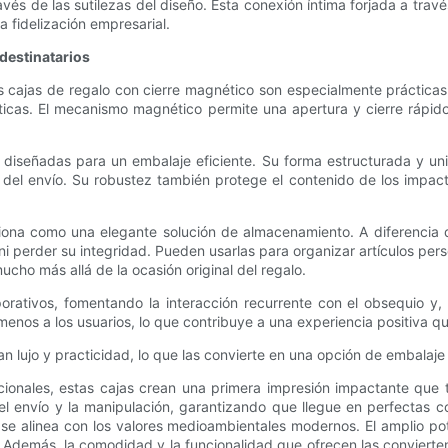
través de las sutilezas del diseño. Esta conexión íntima forjada a tr
a fidelización empresarial.
destinatarios
s cajas de regalo con cierre magnético son especialmente práctica
sticas. El mecanismo magnético permite una apertura y cierre rápid
 diseñadas para un embalaje eficiente. Su forma estructurada y uni
el envío. Su robustez también protege el contenido de los impactos
iona como una elegante solución de almacenamiento. A diferencia 
erder su integridad. Pueden usarlas para organizar artículos perso
cho más allá de la ocasión original del regalo.
rativos, fomentando la interacción recurrente con el obsequio y,
menos a los usuarios, lo que contribuye a una experiencia positiva 
n lujo y practicidad, lo que las convierte en una opción de embalaje
epcionales, estas cajas crean una primera impresión impactante que 
l envío y la manipulación, garantizando que llegue en perfectas co
o se alinea con los valores medioambientales modernos. El amplio po
. Además, la comodidad y la funcionalidad que ofrecen las convierte