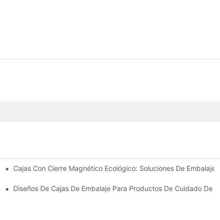
Cajas Con Cierre Magnético Ecológico: Soluciones De Embalaje 
Para Un Embalaje Premium
idado De La Piel
Diseños De Cajas De Embalaje Para Productos De Cuidado De La