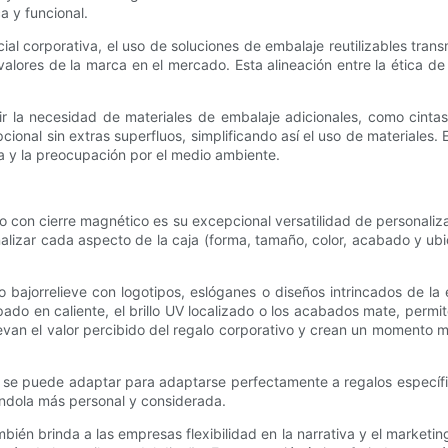
a y funcional.
l corporativa, el uso de soluciones de embalaje reutilizables tran
 valores de la marca en el mercado. Esta alineación entre la ética d
la necesidad de materiales de embalaje adicionales, como cintas, 
onal sin extras superfluos, simplificando así el uso de materiales.
ia y la preocupación por el medio ambiente.
o con cierre magnético es su excepcional versatilidad de personaliz
lizar cada aspecto de la caja (forma, tamaño, color, acabado y ub
 bajorrelieve con logotipos, eslóganes o diseños intrincados de la
ado en caliente, el brillo UV localizado o los acabados mate, permi
 elevan el valor percibido del regalo corporativo y crean un moment
erior se puede adaptar para adaptarse perfectamente a regalos espec
iéndola más personal y considerada.
bién brinda a las empresas flexibilidad en la narrativa y el marke