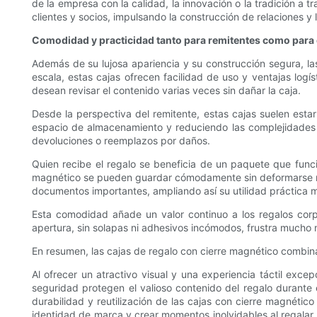
de la empresa con la calidad, la innovación o la tradición a 
clientes y socios, impulsando la construcción de relaciones y l
Comodidad y practicidad tanto para remitentes como para 
Además de su lujosa apariencia y su construcción segura, la
escala, estas cajas ofrecen facilidad de uso y ventajas logí
desean revisar el contenido varias veces sin dañar la caja.
Desde la perspectiva del remitente, estas cajas suelen estar
espacio de almacenamiento y reduciendo las complejidades d
devoluciones o reemplazos por daños.
Quien recibe el regalo se beneficia de un paquete que func
magnético se pueden guardar cómodamente sin deformarse ni p
documentos importantes, ampliando así su utilidad práctica mu
Esta comodidad añade un valor continuo a los regalos corpo
apertura, sin solapas ni adhesivos incómodos, frustra mucho 
En resumen, las cajas de regalo con cierre magnético combina
Al ofrecer un atractivo visual y una experiencia táctil exc
seguridad protegen el valioso contenido del regalo durante e
durabilidad y reutilización de las cajas con cierre magnétic
identidad de marca y crear momentos inolvidables al regalar