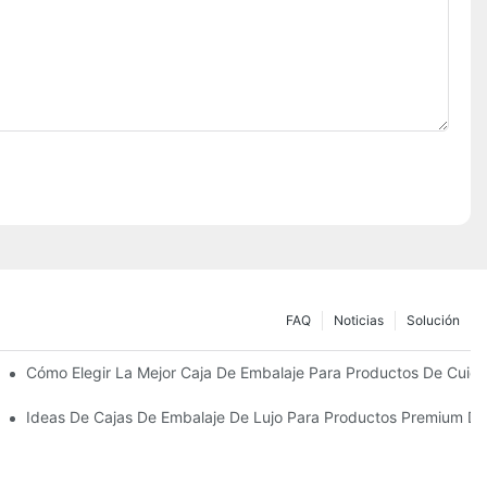
FAQ
Noticias
Solución
Sostenibles
Cómo Elegir La Mejor Caja De Embalaje Para Productos De Cuida
 Piel Personalizados Que Fomentan La Fidelidad A La Marca
Ideas De Cajas De Embalaje De Lujo Para Productos Premium De