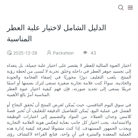
الدليل الشامل لاختيار علبة العطر
المناسبة
2025-12-29
Packshion
43
اختيار العبوة المثالية للعطر لا يقتصر على اختيار علبة جميلة، بل يتعداه
إلى تجسيد جوهر العطر في داخله وخلق تجربة لا تُنسى من لحظة رؤية
المنتج. يلعب التغليف دورًا محوريًا في إضفاء الفخامة والجودة
والجاذبية. سواءً كنت علامة تجارية صغيرة تسعى لترك بصمتها أو اسمًا
عريقًا يسعى إلى تجديد صورته، فإن فهم كيفية اختيار عبوة العطر
المناسبة أمرٌ بالغ الأهمية.
في سوق اليوم التنافسي، حيث يُمكن لعرض المنتج أن يُحقق النجاح أو
الفشل في عملية البيع، يُمكن للتفاصيل الدقيقة للتغليف أن تُخبر قصةً
تُلامس وجدان العملاء. من المواد والتصميم إلى اعتبارات الوظيفة
والاستدامة، يجب اختيار كل جانب بعناية ليعكس هوية العلامة التجارية
ويجذب الجمهور المستهدف. إذا كنتَ متشوقًا لمعرفة كيفية إدارة هذه
العملية المعقدة والمثيرة في آنٍ واحد، فتابع القراءة لاكتشاف رؤى