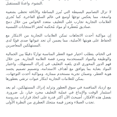
النشوء، واعدةً للمستقبل.
لا تزال التصاميم البسيطة التي تُبرز البساطة والأناقة تحظى بشعبية
واسعة، مما يعكس توجهًا أوسع في عالم السلع الفاخرة. كما تُجري
العلامات التجارية تجارب على التغليف متعدد الحواس من خلال دمج
صناديق مُعطّرة أو مواد مُحكمة تُحفز الاستجابات اللمسية.
إن مواكبة أحدث الاتجاهات تمكن العلامات التجارية من الابتكار مع
الحفاظ على هويتها الأصلية، مما يضمن أن تجد عبواتها صدى قويًا لدى
المستهلكين المعاصرين.
في الختام، يتطلب اختيار عبوة العطر المناسبة توازنًا دقيقًا بين الجمالية
والوظيفة والمواد المستخدمة وسرد قصة العلامة التجارية. من خلال
فهم الدور المحوري الذي يلعبه التغليف في إدراك المستهلك، واختيار
المواد بعناية بما يتوافق مع أهداف الاستدامة، وتصميم تصميم يجسد
هوية العطر، وضمان تجربة مستخدم ممتازة، ومواكبة أحدث التوجهات،
يمكن للعلامات التجارية ابتكار عبوات ترتقي بعطورها.
مع ازدياد المنافسة في سوق العطور وتزايد إدراك المستهلكين، لم يعد
استثمار الوقت والإبداع في عملية التغليف مجرد خيار، بل ضرورة.
بفضل هذه الأفكار، أصبحتَ الآن أكثر قدرة على اتخاذ قرارات مدروسة
تجذب العملاء وتعزز قيمة منتجك العطري من النظرة الأولى.