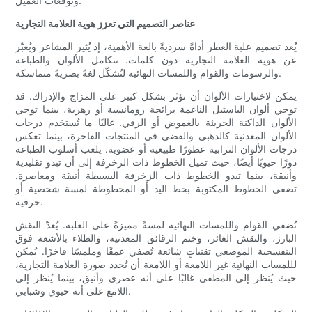
وتوقعات العميل.
عناصر التصميم التي تعزز هوية العلامة التجارية
يُعد تصميم علبة العطر أداةً سرديةً بالغة الأهمية، إذ يُثير المشاعر ويُعبّر
عن هوية العلامة التجارية دون كلمات. تتكامل الألوان والطباعة
والرسومات والقوام واللمسات النهائية لتُشكّل لغةً بصريةً متماسكة.
يمكن لاختيارات الألوان أن تؤثر بشكل كبير على المزاج والإدراك. قد
توحي ألوان الباستيل الناعمة برائحة رومانسية أو زهرية، بينما توحي
الألوان الداكنة الجريئة بالغموض أو الرقي. غالبًا ما تُستخدم درجات
الألوان المعدنية كالذهبي والفضي في المنتجات الفاخرة، بينما تعكس
درجات الألوان الترابية عطورًا طبيعية أو عضوية. يلعب أسلوب الطباعة
دورًا حيويًا أيضًا، حيث تميل الخطوط ذات الزخرفة إلى أن تبدو تقليدية
وأنيقة، بينما تبدو الخطوط ذات الزخرفة البسيطة أنيقة ومعاصرة.
تضفي الخطوط المكتوبة بخط اليد أو المخطوطة لمسة شخصية أو
حرفية.
تُضفي القوام واللمسات النهائية لمسةً مميزةً على العلبة. يُعدّ النقش
البارز، والنقش الغائر، وختم الرقائق المعدنية، والطلاء بالأشعة فوق
البنفسجية الموضعي تقنياتٍ شائعة تُضفي عمقًا وملمسًا فاخرًا. يُمكن
لللمسات النهائية غير اللامعة أو اللامعة أن تُحدد صورة العلامة التجارية،
حيث يُنظر إلى المطفي غالبًا على أنه عصري وأنيق، بينما يُنظر إلى
اللامع على أنه حيوي وشبابي.