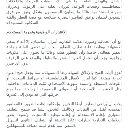
الشكل والهيكل العام، بما في ذلك الطيات الفريدة والإغلاقات
المغناطيسية وفتحات النوافذ، يُبرزان العلبة على الرفوف ويعززان
سهولة استخدامها. غالبًا ما يتعاون المصممون بشكل وثيق مع فرق
التسويق لضمان توافق العناصر البصرية بسلاسة مع قصة العطر والفئة
السكانية المستهدفة.
الاعتبارات الوظيفية وتجربة المستخدم
مع أن الجمالية وصورة العلامة التجارية أمران أساسيان، إلا أنه لا ينبغي
الاستهانة بوظيفة علبة تغليف العطور. يجب أن تحمي العلبة زجاجة
العطر بفعالية، خاصةً وأن العطور هشة وغالبًا ما تحتوي على مكونات
زجاجية. يجب أن تتحمل العبوة الشحن والمناولة والوضع على الرفوف
دون أي ضرر.
تُعزز آليات الفتح والإغلاق السهلة رضا المستهلك، مما يجعل فتح العبوة
تجربة ممتعة. كما تُعزز الأقفال المغناطيسية، أو شرائط السحب، أو
اللوحات البسيطة والمتينة سهولة الاستخدام. تُثبّت الدعامات الداخلية،
مثل الحشوات الإسفنجية أو الصواني المصبوبة، الزجاجة، مما يمنع
حركتها التي قد تؤدي إلى كسرها.
يجب أن يُراعي التغليف أيضًا التخزين وإمكانية إعادة التدوير. فالتصاميم
المدمجة تُقلل من النفايات وتكاليف الشحن، بينما قد يسمح التغليف
المعياري بإعادة الاستخدام أو إعادة توظيف المنتجات. وتُضيف بعض
العلامات التجارية خيارات إعادة التعبئة أو التغليف الثانوي لتسهيل
السفر، مما يُقدم قيمة مضافة للمستهلكين.