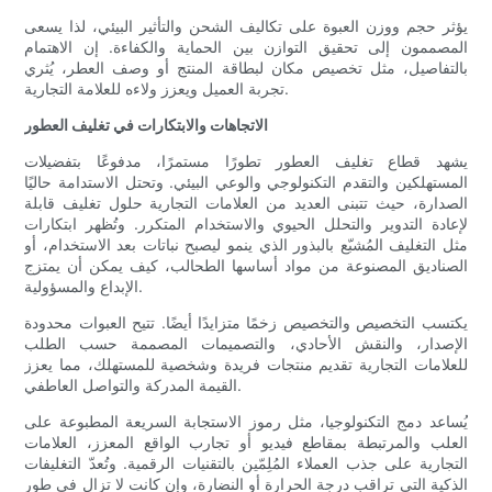
يؤثر حجم ووزن العبوة على تكاليف الشحن والتأثير البيئي، لذا يسعى
المصممون إلى تحقيق التوازن بين الحماية والكفاءة. إن الاهتمام
بالتفاصيل، مثل تخصيص مكان لبطاقة المنتج أو وصف العطر، يُثري
تجربة العميل ويعزز ولاءه للعلامة التجارية.
الاتجاهات والابتكارات في تغليف العطور
يشهد قطاع تغليف العطور تطورًا مستمرًا، مدفوعًا بتفضيلات
المستهلكين والتقدم التكنولوجي والوعي البيئي. وتحتل الاستدامة حاليًا
الصدارة، حيث تتبنى العديد من العلامات التجارية حلول تغليف قابلة
لإعادة التدوير والتحلل الحيوي والاستخدام المتكرر. وتُظهر ابتكارات
مثل التغليف المُشبّع بالبذور الذي ينمو ليصبح نباتات بعد الاستخدام، أو
الصناديق المصنوعة من مواد أساسها الطحالب، كيف يمكن أن يمتزج
الإبداع والمسؤولية.
يكتسب التخصيص والتخصيص زخمًا متزايدًا أيضًا. تتيح العبوات محدودة
الإصدار، والنقش الأحادي، والتصميمات المصممة حسب الطلب
للعلامات التجارية تقديم منتجات فريدة وشخصية للمستهلك، مما يعزز
القيمة المدركة والتواصل العاطفي.
يُساعد دمج التكنولوجيا، مثل رموز الاستجابة السريعة المطبوعة على
العلب والمرتبطة بمقاطع فيديو أو تجارب الواقع المعزز، العلامات
التجارية على جذب العملاء المُلِمّين بالتقنيات الرقمية. وتُعدّ التغليفات
الذكية التي تراقب درجة الحرارة أو النضارة، وإن كانت لا تزال في طور