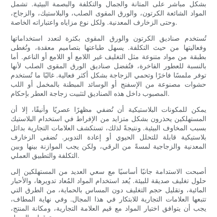
بشكل مباشر على المتانة والجمال والتكلفة والبصمة البيئية. تشمل
المواد الشائعة الكرتون، والورق المقوى الصلب، والبلاستيك، والزجاج،
وحتى الزخارف المعدنية. ولكل نوع مزاياه واعتباراته الخاصة.
تُستخدم صناديق الكرتون والورق المقوى بكثرة لتعدد استخداماتها
وفعاليتها من حيث التكلفة. يسهل طباعتها بتصاميم معقدة، وتُغطى
بطبقة من مواد متنوعة مثل التغليف غير اللامع أو اللامع أو الناعم. أما
بالنسبة للعطور الفاخرة، فتُفضل صناديق الورق المقوى الصلب لأنها
توفر ملمسًا فاخرًا وتحمي الزجاجة بشكل أكثر فعالية. غالبًا ما تُستخدم
حشوات مصنوعة من الإسفنج أو الوسائد المبطنة بالمخمل أو اللب
المصبوب داخل هذه الصناديق لتثبيت زجاجة العطر بإحكام.
يمكن للمكونات البلاستيكية أن تُضفي مظهرًا عصريًا وأنيقًا، إلا أن
المستهلكين يحذرون بشكل متزايد من الإفراط في استخدام البلاستيك
بسبب المخاوف البيئية. ونتيجةً لذلك، تستكشف العلامات التجارية بدائل
بلاستيكية قابلة للتحلل الحيوي أو إعادة التدوير. تُضفي الزخارف
المعدنية والزجاجية لمسةً من الرقي، ولكن يجب الموازنة بينها وبين
التكلفة والتطبيق العملي.
أصبحت الاستدامة جانبًا أساسيًا مع سعي العديد من المستهلكين إلى
حلول تغليف صديقة للبيئة. يُعد استخدام المواد المُعاد تدويرها، والأحبار
المائية، وتقليل حجم التغليف دون المساس بالحماية، من الطرق التي
تتبعها العلامات التجارية للابتكار في هذا المجال. وفي نهاية المطاف،
يجب أن يتوافق اختيار المواد مع قيم العلامة التجارية، ومكانة المنتج،