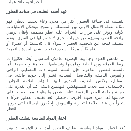
الخبراء ونصائح عملية.
فهم أهمية التغليف في صناعة العطور
التغليف في صناعة العطور أكثر من مجرد وعاء لحفظ العطر. فهو
بمثابة نقطة الاتصال الأولى بين المستهلك والمنتج، ويشكل الانطباعات
الأولية ويؤثر على قرارات الشراء. علبة عطر مصممة بإتقان ترتقي
برائحة العطر، وتميزه عن خيارات أخرى لا حصر لها في السوق. يقدم
التغليف لمحة عن شخصية العطر - سواءً كان كلاسيكيًا أو عصريًا أو
غامضًا أو مرحًا - ويحدد توقعات بشأن الجودة والتجربة.
إن ملمس العبوة وجاذبيتها البصرية عاملان أساسيان أيضًا. فكثيرًا ما
يربط العملاء وزن العلبة وملمسها وتشطيبها بالفخامة والحصرية. أما
بالنسبة للعطور الفاخرة، فإن العلبة المتينة ذات التشطيب الراقي
والنقوش الدقيقة والتفاصيل المعدنية تُشير إلى جودة فائقة. في
المقابل، يعكس التغليف الصديق للبيئة التزام العلامة التجارية
بالاستدامة، مما يجذب المستهلكين المهتمين بالبيئة. كما أن القدرة على
حماية زجاجة العطر الرقيقة أثناء الشحن والمناولة مع الحفاظ على
جماليتها تُعد ميزة حيوية أخرى. باختصار، يُعد تغليف العطور جزءًا لا
يتجزأ من بناء العلامة التجارية والتسويق، إذ يُعزز الرسالة التي يرويها
العطر.
اختيار المواد المناسبة لتغليف العطور
يُعد اختيار المواد المناسبة لتغليف العطور أمرًا بالغ الأهمية، إذ يؤثر