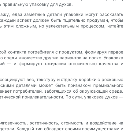
ь правильную упаковку для духов.
дажу, едва заметные детали упаковки могут рассказать
– каждый аспект должен быть тщательно продуман, чтобы
ть этим сложным, но увлекательным процессом, читайте
кой контакта потребителя с продуктом, формируя первое
го среди множества других вариантов на полке. Упаковка
вый — и формирует ожидания относительно качества и
ссоциируют вес, текстуру и отделку коробки с роскошью
ческими деталями может быть признаком премиального
лекает потребителей, заботящихся об окружающей среде.
тической привлекательности. По сути, упаковка духов —
говечность, эстетичность, стоимость и воздействие на
 детали. Каждый тип обладает своими преимуществами и