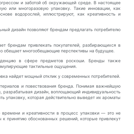
рогрессом и заботой об окружающей среде. В настоящее
ую или многоразовую упаковку. Такие инновации, как
снове водорослей, иллюстрируют, как креативность и
ьный дизайн позволяют брендам предлагать потребителю
ает брендам привлекать покупателей, разбирающихся в
 но обещает многообещающие перспективы на будущее.
енденцию в сфере предметов роскоши. Бренды также
тимулирующие тактильные ощущения.
ковка найдет мощный отклик у современных потребителей.
материалов и повествования бренда. Понимая важнейшую
ия, разрабатывая дизайн, воплощающий индивидуальность
ть упаковку, которая действительно выведет их ароматы
 времени и креативности в процесс упаковки — это не
ы к принятию обоснованных решений, которые привлекут