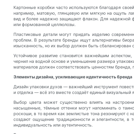
Картонные коробки часто используются благодаря своей
например, матовую, глянцевую или мягкую на ощупь ла
вид и более надежно защищают флакон. Для надежной ф
или формованной целлюлозы.
Пластиковые детали могут придать изделию современны
проблем. В результате бренды ищут альтернативы биор
изысканность, но их выбор должен быть сбалансирован с
Устойчивое развитие становится важнейшим аспектом,
чернил на водной основе и уменьшение размера упаковки
материалов должен соответствовать ценностям бренда, 
Элементы дизайна, усиливающие идентичность бренда
Дизайн упаковки духов — важнейший инструмент повеств
и отделка — всё это вместе создаёт единый визуальный 
Выбор цвета может существенно влиять на настроени
насыщенные, тёмные оттенки могут напоминать о таинст
роскоши, в то время как землистые тона резонируют с 
создают ощущение традиционности и элегантности, в
индивидуальность или аутентичность.