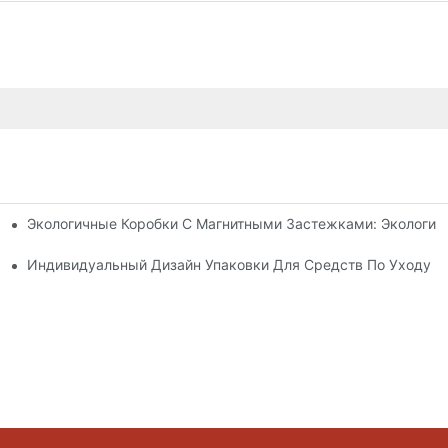
Экологичные Коробки С Магнитными Застежками: Экологич
я Упаковки Премиум-Класса
 Кожей
Индивидуальный Дизайн Упаковки Для Средств По Уходу З