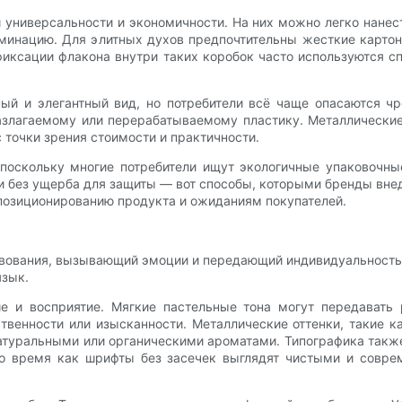
 универсальности и экономичности. На них можно легко нане
минацию. Для элитных духов предпочтительны жесткие карто
иксации флакона внутри таких коробок часто используются сп
й и элегантный вид, но потребители всё чаще опасаются чр
азлагаемому или перерабатываемому пластику. Металлически
 точки зрения стоимости и практичности.
 поскольку многие потребители ищут экологичные упаковочны
 без ущерба для защиты — вот способы, которыми бренды внед
позиционированию продукта и ожиданиям покупателей.
ования, вызывающий эмоции и передающий индивидуальность б
язык.
е и восприятие. Мягкие пастельные тона могут передавать 
венности или изысканности. Металлические оттенки, такие к
натуральными или органическими ароматами. Типографика также
 то время как шрифты без засечек выглядят чистыми и совр