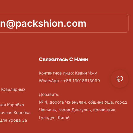
in@packshion.com
Свяжитесь С Нами
Контактное лицо: Кевин Чжу
WhatsApp：+86 13018613999
и Ювелирных
Добавить:
№ 4, дорога Чжэньлан, община Уша, город
ная Коробка
Чанъань, город Дунгуань, провинция
вочная Коробка
Гуандун, Китай
Для Ухода За