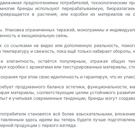
 движимая предпочтениями потребителей, технологическим п
 многие бренды используют перерабатываемую, биоразлагаем
превращается в растения, или коробки из материалов на о
ы. Упаковка ограниченных тиражей, монограммы и индивидуал
енность и эмоциональную связь.
ах со ссылками на видео или дополненную реальность, помог
 температуру и свежесть, пока ещё только набирает обороты,
 и элегантность, остаётся популярным, отражая общую т
ьзуя коробки с ароматами или текстурированные материалы, с
охраняя при этом свою идентичность и гарантируя, что их упа
ребует продуманного баланса эстетики, функциональности, 
бирая материалы, соответствующие целям устойчивого развит
пыт и учитывая современные тенденции, бренды могут создава
потребители становятся всё более взыскательными, вложение
ставленным здесь идеям вы теперь будете лучше подготовлен
ерной продукции с первого взгляда.