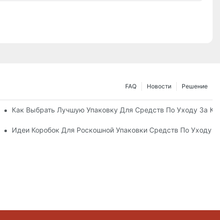
FAQ
Новости
Решение
ные Упаковочные Решения
Как Выбрать Лучшую Упаковку Для Средств По Уходу За К
а Кожей, Повышающий Лояльность К Бренду
Идеи Коробок Для Роскошной Упаковки Средств По Уходу 