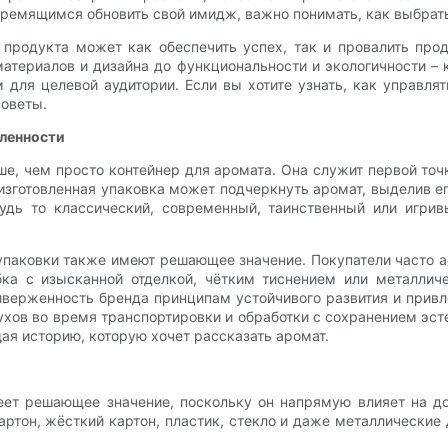
тремящимся обновить свой имидж, важно понимать, как выбрат
продукта может как обеспечить успех, так и провалить про
материалов и дизайна до функциональности и экологичности 
 для целевой аудитории. Если вы хотите узнать, как управля
советы.
ленности
е, чем просто контейнер для аромата. Она служит первой точ
 изготовленная упаковка может подчеркнуть аромат, выделив е
будь то классический, современный, таинственный или игри
паковки также имеют решающее значение. Покупатели часто а
бка с изысканной отделкой, чётким тиснением или металли
риверженность бренда принципам устойчивого развития и прив
хов во время транспортировки и обработки с сохранением эсте
ая историю, которую хочет рассказать аромат.
т решающее значение, поскольку он напрямую влияет на дол
тон, жёсткий картон, пластик, стекло и даже металлические