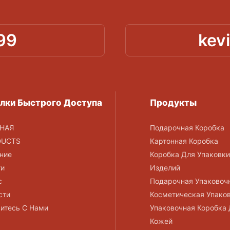
99
kev
лки Быстрого Доступа
Продукты
НАЯ
Подарочная Коробка
DUCTS
Картонная Коробка
ние
Коробка Для Упаковк
ги
Изделий
с
Подарочная Упаковоч
сти
Косметическая Упако
итесь С Нами
Упаковочная Коробка 
Кожей