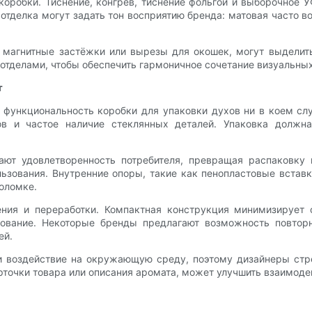
коробки. Тиснение, конгрев, тиснение фольгой и выборочное 
 отделка могут задать тон восприятию бренда: матовая часто 
магнитные застёжки или вырезы для окошек, могут выделить
отделами, чтобы обеспечить гармоничное сочетание визуальных
т
функциональность коробки для упаковки духов ни в коем сл
в и частое наличие стеклянных деталей. Упаковка должна
т удовлетворенность потребителя, превращая распаковку в
ьзования. Внутренние опоры, такие как пенопластовые встав
оломке.
ния и переработки. Компактная конструкция минимизирует 
рование. Некоторые бренды предлагают возможность повторн
ей.
 и воздействие на окружающую среду, поэтому дизайнеры стр
точки товара или описания аромата, может улучшить взаимодей